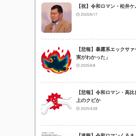
【祝】令和ロマン・松井ケ
2025/6/17
【悲報】暴露系エックサァ
実がわかった」
2025/6/8
【悲報】令和ロマン・高比良
上のクビか
2025/4/28
【速報】令和ロマンく