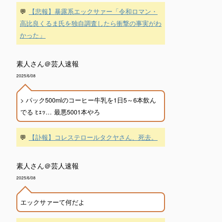
💬
【悲報】暴露系エックサァー「令和ロマン・
高比良くるま氏を独自調査したら衝撃の事実がわ
かった」
素人さん＠芸人速報
2025/6/08
> パック500mlのコーヒー牛乳を1日5～6本飲ん
でる ﾋｪｯ… 最悪5001本やろ
💬
【訃報】コレステロールタクヤさん、死去。
素人さん＠芸人速報
2025/6/08
エックサァーて何だよ