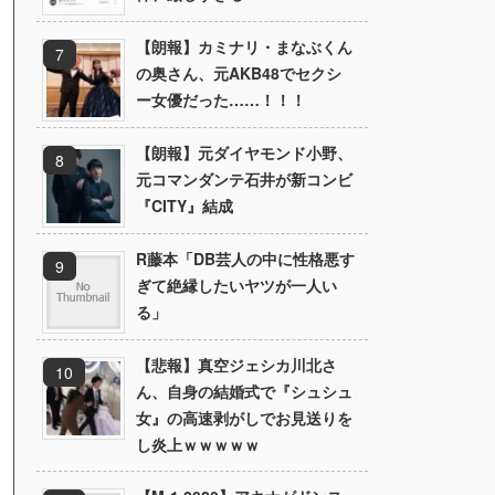
【朗報】カミナリ・まなぶくん
の奥さん、元AKB48でセクシ
ー女優だった……！！！
【朗報】元ダイヤモンド小野、
元コマンダンテ石井が新コンビ
『CITY』結成
R藤本「DB芸人の中に性格悪す
ぎて絶縁したいヤツが一人い
る」
【悲報】真空ジェシカ川北さ
ん、自身の結婚式で『シュシュ
女』の高速剥がしでお見送りを
し炎上ｗｗｗｗｗ