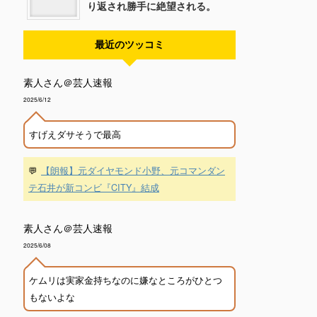
り返され勝手に絶望される。
最近のツッコミ
素人さん＠芸人速報
2025/6/12
すげえダサそうで最高
💬
【朗報】元ダイヤモンド小野、元コマンダン
テ石井が新コンビ『CITY』結成
素人さん＠芸人速報
2025/6/08
ケムリは実家金持ちなのに嫌なところがひとつ
もないよな