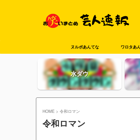
ヌルポあんてな
ワロタあ
水ダウ
HOME
>
令和ロマン
令和ロマン