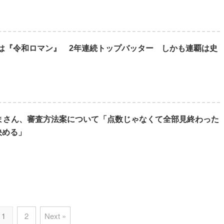
優勝は『令和ロマン』 2年連続トップバッター しかも連覇は史
るまさん、審査方法案について「点数じゃなくて全部見終わった
決める」
1
2
Next »