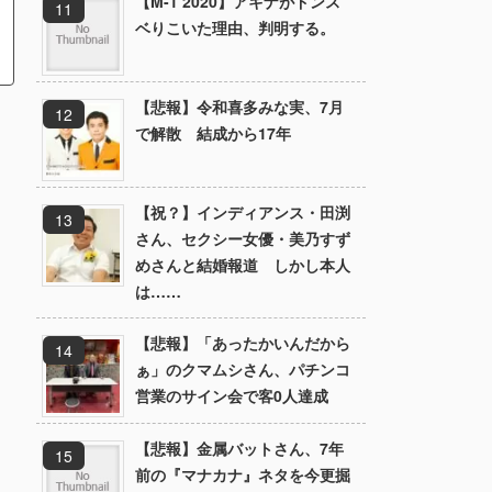
【M-1 2020】アキナがドンス
ベりこいた理由、判明する。
【悲報】令和喜多みな実、7月
で解散 結成から17年
【祝？】インディアンス・田渕
さん、セクシー女優・美乃すず
めさんと結婚報道 しかし本人
は……
【悲報】「あったかいんだから
ぁ」のクマムシさん、パチンコ
営業のサイン会で客0人達成
【悲報】金属バットさん、7年
前の『マナカナ』ネタを今更掘