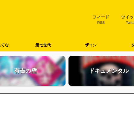
フィード
ツイッ
RSS
Twit
んてな
第七世代
ザコシ
有吉の壁
ドキュメンタル