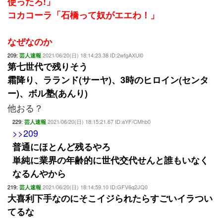
使ったろ!」
コカコーラ「石橋って奴がエエわ！」
なぜなのか
209:
2021/06/20(日) 18:14:23.38 ID:2wfgAXUl0
芸人速報
第七世代で残りそう
霜降り、ラランド(サーヤ)、3時のヒロイン(センタ
ー)、ボル塾(あんり)
他おる？
229:
2021/06/20(日) 18:15:21.67 ID:aYF/CMhb0
芸人速報
>>209
普通にほとんど残るやろ
単純に業界の年齢的に世代交代せんと誰もいなく
なるんやから
219:
2021/06/20(日) 18:14:59.10 ID:GFV6q2JQ0
芸人速報
大喜利下手なのにそこイジられたらすごいイラつい
てるな