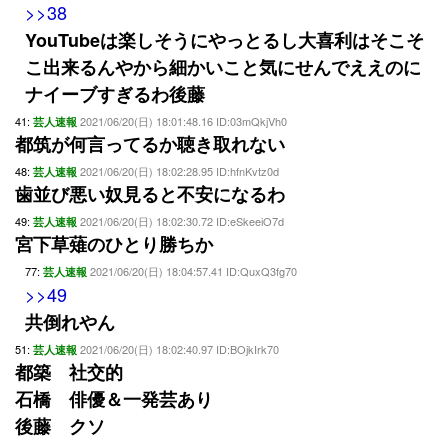
>>38
YouTubeは楽しそうにやっとるし大喜利はそこそ
こ出来るんやから細かいこと気にせんでええのに
ナイーブすぎるわ後藤
41:
2021/06/20(日) 18:01:48.16 ID:03mQkjVh0
芸人速報
都筑が何言ってるか聴き取れない
48:
2021/06/20(日) 18:02:28.95 ID:hfnKvtz0d
芸人速報
歯並び悪い奴見ると不安になるわ
49:
2021/06/20(日) 18:02:30.72 ID:eSkeeiO7d
芸人速報
宮下草薙のひとり勝ちか
77:
2021/06/20(日) 18:04:57.41 ID:QuxQ3fg70
芸人速報
>>49
共倒れやん
51:
2021/06/20(日) 18:02:40.97 ID:BOjkIrk70
芸人速報
都築 社交的
石橋 俳優＆一発芸あり
後藤 クソ