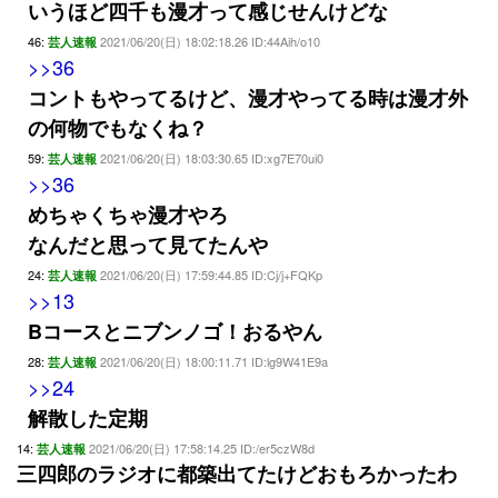
いうほど四千も漫才って感じせんけどな
46:
2021/06/20(日) 18:02:18.26 ID:44Aih/o10
芸人速報
>>36
コントもやってるけど、漫才やってる時は漫才外
の何物でもなくね？
59:
2021/06/20(日) 18:03:30.65 ID:xg7E70ui0
芸人速報
>>36
めちゃくちゃ漫才やろ
なんだと思って見てたんや
24:
2021/06/20(日) 17:59:44.85 ID:Cj/j+FQKp
芸人速報
>>13
Bコースとニブンノゴ！おるやん
28:
2021/06/20(日) 18:00:11.71 ID:lg9W41E9a
芸人速報
>>24
解散した定期
14:
2021/06/20(日) 17:58:14.25 ID:/er5czW8d
芸人速報
三四郎のラジオに都築出てたけどおもろかったわ