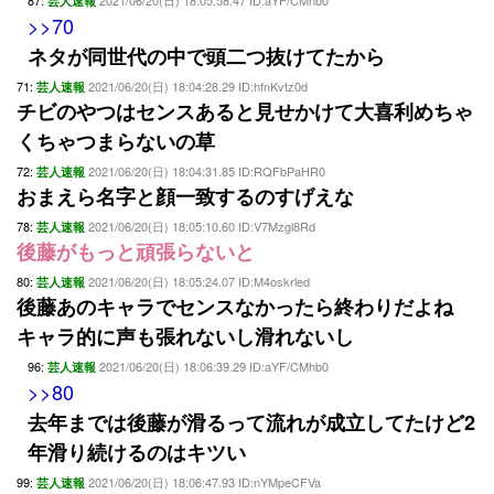
87:
2021/06/20(日) 18:05:58.47 ID:aYF/CMhb0
芸人速報
>>70
ネタが同世代の中で頭二つ抜けてたから
71:
2021/06/20(日) 18:04:28.29 ID:hfnKvtz0d
芸人速報
チビのやつはセンスあると見せかけて大喜利めちゃ
くちゃつまらないの草
72:
2021/06/20(日) 18:04:31.85 ID:RQFbPaHR0
芸人速報
おまえら名字と顔一致するのすげえな
78:
2021/06/20(日) 18:05:10.60 ID:V7Mzgl8Rd
芸人速報
後藤がもっと頑張らないと
80:
2021/06/20(日) 18:05:24.07 ID:M4oskrled
芸人速報
後藤あのキャラでセンスなかったら終わりだよね
キャラ的に声も張れないし滑れないし
96:
2021/06/20(日) 18:06:39.29 ID:aYF/CMhb0
芸人速報
>>80
去年までは後藤が滑るって流れが成立してたけど2
年滑り続けるのはキツい
99:
2021/06/20(日) 18:06:47.93 ID:nYMpeCFVa
芸人速報