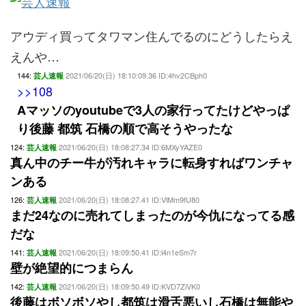
アウディ買ってタワマン住んでるのにどうしたらえ
えんや…
144:
2021/06/20(日) 18:10:09.36 ID:4hv2CBph0
芸人速報
>>108
Aマッソのyoutubeで3人の家行ってたけどやっぱ
り後藤 都筑 石橋の順で高そうやったな
124:
2021/06/20(日) 18:08:27.34 ID:6MXyYAZE0
芸人速報
真ん中のチー牛が汚れキャラに転身すればワンチャ
ンある
126:
2021/06/20(日) 18:08:27.41 ID:VlMm9fU80
芸人速報
まだ24なのに売れてしまったのが今仇になってる感
だな
141:
2021/06/20(日) 18:09:50.41 ID:l4n1eSm7r
芸人速報
壁が絶望的につまらん
142:
2021/06/20(日) 18:09:50.49 ID:KVD7ZiVK0
芸人速報
後藤はボソボソやし都筑は滑舌悪いし石橋は無能や