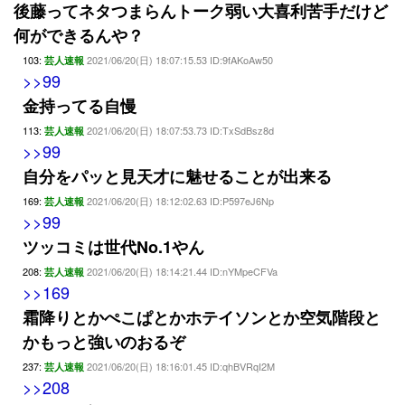
後藤ってネタつまらんトーク弱い大喜利苦手だけど
何ができるんや？
103:
2021/06/20(日) 18:07:15.53 ID:9fAKoAw50
芸人速報
>>99
金持ってる自慢
113:
2021/06/20(日) 18:07:53.73 ID:TxSdBsz8d
芸人速報
>>99
自分をパッと見天才に魅せることが出来る
169:
2021/06/20(日) 18:12:02.63 ID:P597eJ6Np
芸人速報
>>99
ツッコミは世代No.1やん
208:
2021/06/20(日) 18:14:21.44 ID:nYMpeCFVa
芸人速報
>>169
霜降りとかぺこぱとかホテイソンとか空気階段と
かもっと強いのおるぞ
237:
2021/06/20(日) 18:16:01.45 ID:qhBVRqI2M
芸人速報
>>208