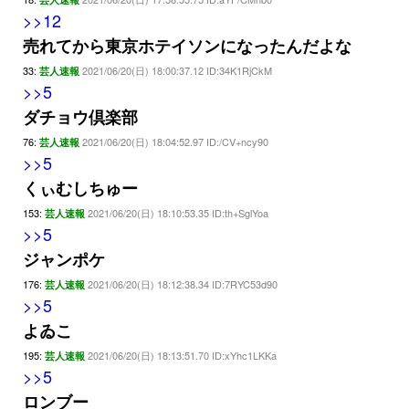
>>12
売れてから東京ホテイソンになったんだよな
33:
2021/06/20(日) 18:00:37.12 ID:34K1RjCkM
芸人速報
>>5
ダチョウ倶楽部
76:
2021/06/20(日) 18:04:52.97 ID:/CV+ncy90
芸人速報
>>5
くぃむしちゅー
153:
2021/06/20(日) 18:10:53.35 ID:th+SglYoa
芸人速報
>>5
ジャンポケ
176:
2021/06/20(日) 18:12:38.34 ID:7RYC53d90
芸人速報
>>5
よゐこ
195:
2021/06/20(日) 18:13:51.70 ID:xYhc1LKKa
芸人速報
>>5
ロンブー