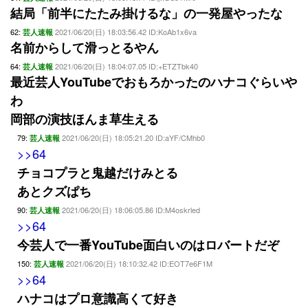
結局「前半にたたみ掛けるな」の一発屋やったな
62:
2021/06/20(日) 18:03:56.42 ID:KoAb1x6va
芸人速報
名前からして滑っとるやん
64:
2021/06/20(日) 18:04:07.05 ID:+ETZTbk40
芸人速報
最近芸人YouTubeでおもろかったのハナコぐらいや
わ
岡部の演技ほんま草生える
79:
2021/06/20(日) 18:05:21.20 ID:aYF/CMhb0
芸人速報
>>64
チョコプラと鬼越だけみとる
あとクズぱち
90:
2021/06/20(日) 18:06:05.86 ID:M4oskrled
芸人速報
>>64
今芸人で一番YouTube面白いのはロバートだぞ
150:
2021/06/20(日) 18:10:32.42 ID:EOT7e6F1M
芸人速報
>>64
ハナコはプロ意識高くて好き