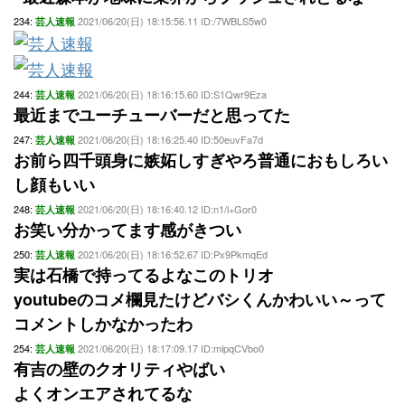
234:
2021/06/20(日) 18:15:56.11 ID:/7WBLS5w0
芸人速報
244:
2021/06/20(日) 18:16:15.60 ID:S1Qwr9Eza
芸人速報
最近までユーチューバーだと思ってた
247:
2021/06/20(日) 18:16:25.40 ID:50euvFa7d
芸人速報
お前ら四千頭身に嫉妬しすぎやろ普通におもしろい
し顔もいい
248:
2021/06/20(日) 18:16:40.12 ID:n1/l+Gor0
芸人速報
お笑い分かってます感がきつい
250:
2021/06/20(日) 18:16:52.67 ID:Px9PkmqEd
芸人速報
実は石橋で持ってるよなこのトリオ
youtubeのコメ欄見たけどバシくんかわいい～って
コメントしかなかったわ
254:
2021/06/20(日) 18:17:09.17 ID:mlpqCVbo0
芸人速報
有吉の壁のクオリティやばい
よくオンエアされてるな