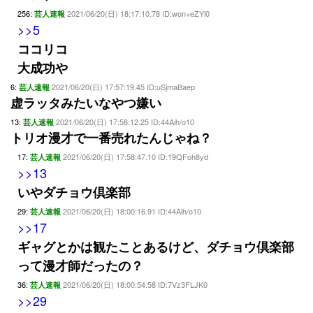
256:
2021/06/20(日) 18:17:10.78 ID:won+eZYi0
芸人速報
>>5
ココリコ
大成功や
6:
2021/06/20(日) 17:57:19.45 ID:uSjmaBaep
芸人速報
虚ラッタみたいなやつ嫌い
13:
2021/06/20(日) 17:58:12.25 ID:44Aih/o10
芸人速報
トリオ漫才で一番売れたんじゃね？
17:
2021/06/20(日) 17:58:47.10 ID:19QFoh8yd
芸人速報
>>13
いやダチョウ倶楽部
29:
2021/06/20(日) 18:00:16.91 ID:44Aih/o10
芸人速報
>>17
ギャグとかは観たことあるけど、ダチョウ倶楽部
って漫才師だったの？
36:
2021/06/20(日) 18:00:54.58 ID:7Vz3FLJK0
芸人速報
>>29