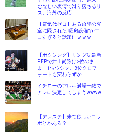
ツー
むなしい表情で滑り落ちるリ
ル
ス。海外の反応
【電気代ゼロ】ある旅館の客
室に隠された“暖房設備”がエ
コすぎると話題にｗｗｗ
【ボクシング】リング誌最新
PFPで井上尚弥は2位のま
ま 1位ウシク、3位クロフ
ォードも変わらずか
イチローのアレ←満場一致で
アレに決定してしまうwwww
【デレステ】来て欲しいコラ
ボとかある？