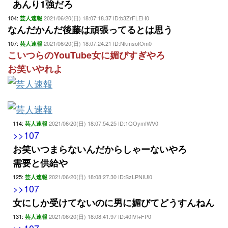
あんり1強だろ
104:
2021/06/20(日) 18:07:18.37 ID:b3ZrFLEH0
芸人速報
なんだかんだ後藤は頑張ってるとは思う
107:
2021/06/20(日) 18:07:24.21 ID:NkmsofOm0
芸人速報
こいつらのYouTube女に媚びすぎやろ
お笑いやれよ
114:
2021/06/20(日) 18:07:54.25 ID:1QOymIWV0
芸人速報
>>107
お笑いつまらないんだからしゃーないやろ
需要と供給や
125:
2021/06/20(日) 18:08:27.30 ID:SzLPNIUl0
芸人速報
>>107
女にしか受けてないのに男に媚びてどうすんねん
131:
2021/06/20(日) 18:08:41.97 ID:40IVI+FP0
芸人速報