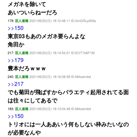
メガネを除いて
あいついらねーだろ
179:
2021/06/20(日) 18:12:48.11 ID:XmGRLpWXp
芸人速報
>>150
東京03もあのメガネ要らんよな
角田か
217:
2021/06/20(日) 18:14:54.21 ID:EOT7e6F1M
芸人速報
>>179
豊本だろｗｗｗ
240:
2021/06/20(日) 18:16:08.58 ID:M4oskrled
芸人速報
>>217
でも菊田が飛ばすからバラエティ起用されてる面
は往々にしてあるで
183:
2021/06/20(日) 18:13:04.48 ID:M4oskrled
芸人速報
>>150
トリオには一人ああいう何もしない枠みたいなの
が必要なんや