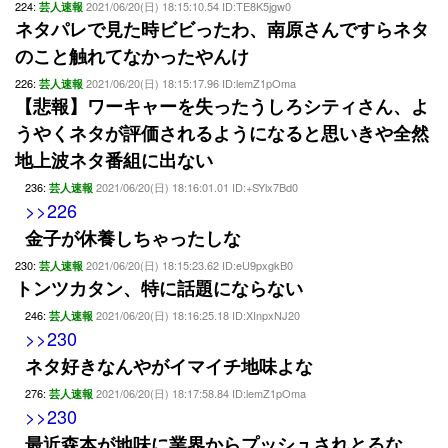
224:
2021/06/20(日) 18:15:10.54 ID:TE8K5jgw0
芸人速報
ネタパレで見た時ビビったわ、南原さんですらネタ
のこと触れてなかったやんけ
226:
2021/06/20(日) 18:15:17.96 ID:lemZ1pOma
芸人速報
【悲報】ワーキャーを失ったうしろシティさん、よ
うやくネタが評価されるようになると思いきや全然
地上波ネタ番組に出ない
236:
2021/06/20(日) 18:16:01.01 ID:+SYlx7Bd0
芸人速報
>>226
金子が休養しちゃったしな
230:
2021/06/20(日) 18:15:23.62 ID:eU9pxgkB0
芸人速報
トンツカタン、特に話題にならない
246:
2021/06/20(日) 18:16:25.18 ID:XInpxNJ20
芸人速報
>>230
ネタ好きなんやがイマイチ地味よな
276:
2021/06/20(日) 18:17:58.84 ID:lemZ1pOma
芸人速報
>>230
最近森本が地味に業界からプッシュされとるな