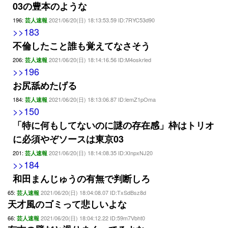
03の豊本のような
196:
2021/06/20(日) 18:13:53.59 ID:7RYC53d90
芸人速報
>>183
不倫したこと誰も覚えてなさそう
206:
2021/06/20(日) 18:14:16.56 ID:M4oskrled
芸人速報
>>196
お尻舐めたげる
184:
2021/06/20(日) 18:13:06.87 ID:lemZ1pOma
芸人速報
>>150
「特に何もしてないのに謎の存在感」枠はトリオ
に必須やぞソースは東京03
201:
2021/06/20(日) 18:14:08.35 ID:XInpxNJ20
芸人速報
>>184
和田まんじゅうの有無で判断しろ
65:
2021/06/20(日) 18:04:08.07 ID:TxSdBsz8d
芸人速報
天才風のゴミって悲しいよな
66:
2021/06/20(日) 18:04:12.22 ID:59m7Vbht0
芸人速報