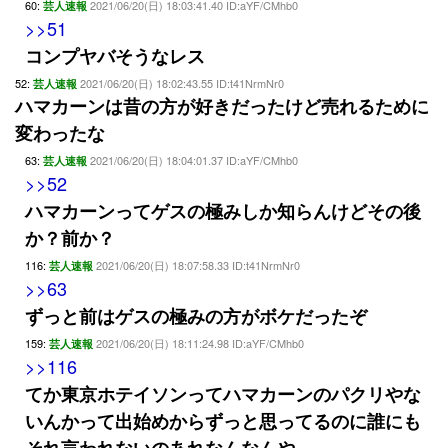
60:
2021/06/20(日) 18:03:41.40 ID:aYF/CMhb0
芸人速報
>>51
コンプヤバそうなレス
52:
2021/06/20(日) 18:02:43.55 ID:t41NrmNr0
芸人速報
ハマカーンは昔の方が好きだったけど売れるために
変わったな
63:
2021/06/20(日) 18:04:01.37 ID:aYF/CMhb0
芸人速報
>>52
ハマカーンってゲスの極みしか知らんけどその後
か？前か？
116:
2021/06/20(日) 18:07:58.33 ID:t41NrmNr0
芸人速報
>>63
ずっと前はゲスの極みの方がボケだったぞ
159:
2021/06/20(日) 18:11:24.98 ID:aYF/CMhb0
芸人速報
>>116
てか東京ホテイソンってハマカーンのパクリやな
いんかって出始めからずっと思ってるのに誰にも