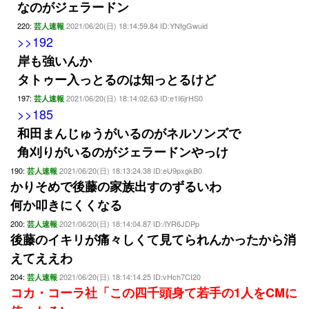
なのがジェラードン
220:
2021/06/20(日) 18:14:59.84 ID:YNfgGwuid
芸人速報
>>192
岸も強いんか
タトゥー入っとるのは知っとるけど
197:
2021/06/20(日) 18:14:02.63 ID:e1I6jrHS0
芸人速報
>>185
和田まんじゅうがいるのがネルソンズで
角刈りがいるのがジェラードンやっけ
190:
2021/06/20(日) 18:13:24.38 ID:eU9pxgkB0
芸人速報
かりそめで後藤の家族出すのずるいわ
何か叩きにくくなる
200:
2021/06/20(日) 18:14:04.87 ID:/lYR6JDPp
芸人速報
後藤のイキリが痛々しくて見てられんかったから消
えてええわ
204:
2021/06/20(日) 18:14:14.25 ID:vHch7CI20
芸人速報
コカ・コーラ社「この四千頭身て若手の1人をCMに