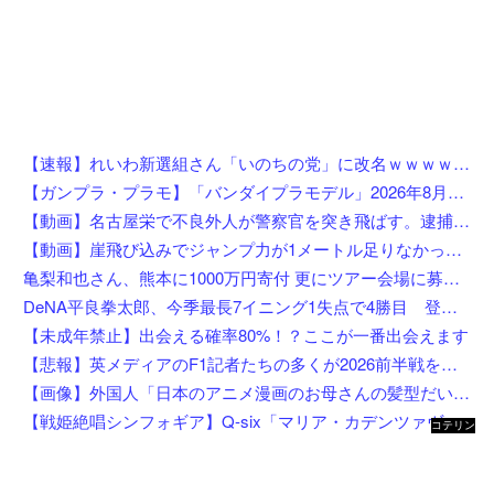
【速報】れいわ新選組さん「いのちの党」に改名ｗｗｗｗｗｗｗｗ
【ガンプラ・プラモ】「バンダイプラモデル」2026年8月発売商品【スケジュール公開】
【動画】名古屋栄で不良外人が警察官を突き飛ばす。逮捕しろやｗｗｗ
【動画】崖飛び込みでジャンプ力が1メートル足りなかった男の悲劇。
亀梨和也さん、熊本に1000万円寄付 更にツアー会場に募金箱設置
DeNA平良拳太郎、今季最長7イニング1失点で4勝目 登板数＆先発数も自己最多タイ「残りも頑張りたい」
【未成年禁止】出会える確率80%！？ここが一番出会えます
【悲報】英メディアのF1記者たちの多くが2026前半戦を終えて鈴鹿とスパをワーストレースに挙げてしまう
【画像】外国人「日本のアニメ漫画のお母さんの髪型だいたいこれだよなwwwwwwwww」←コレは分かるw w w w w w w w
【戦姫絶唱シンフォギア】Q-six「マリア・カデンツァヴナ・イヴ」フィギュア【8月4日予約開始】
コテリン
- 固定リ
ンク自動
更新ツー
ル