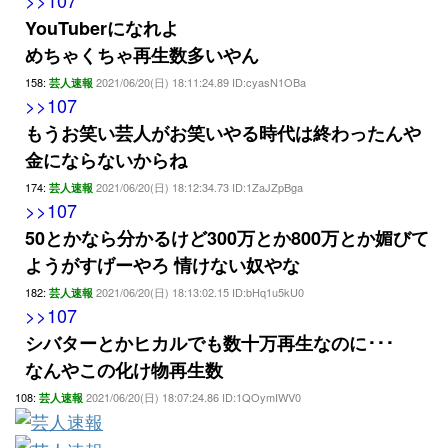
>>107
YouTuberになれよ
めちゃくちゃ再生数多いやん
158:
2021/06/20(日) 18:11:24.89 ID:cyasN1OBa
芸人速報
>>107
もうお笑い芸人がお笑いやる時代は終わったんや
金にならないからね
174:
2021/06/20(日) 18:12:34.73 ID:1ZaJZpBga
芸人速報
>>107
50とかなら分かるけど300万とか800万とか媚びて
ようがすげーやろ 情けない奴やな
182:
2021/06/20(日) 18:13:02.15 ID:bHq1u5kU0
芸人速報
>>107
シバターとかヒカルでも数十万再生なのに･･･
なんやこの化け物再生数
108:
2021/06/20(日) 18:07:24.86 ID:1QOymIWV0
芸人速報