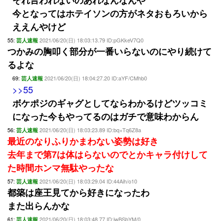
それ言われないのあれなんなんや
今となってはホテイソンの方がネタおもろいから
ええんやけど
55:
2021/06/20(日) 18:03:13.79 ID:pGKkeV7Q0
芸人速報
つかみの胸叩く部分が一番いらないのにやり続けて
るよな
69:
2021/06/20(日) 18:04:27.20 ID:aYF/CMhb0
芸人速報
>>55
ボケポジのギャグとしてならわかるけどツッコミ
になった今もやってるのはガチで意味わからん
56:
2021/06/20(日) 18:03:23.89 ID:bq+Tq6Z8a
芸人速報
最近のなりふりかまわない姿勢は好き
去年まで第7は体はらないのでとかキャラ付けして
た時間ホンマ無駄やったな
57:
2021/06/20(日) 18:03:29.04 ID:44Aih/o10
芸人速報
都築は座王見てから好きになったわ
また出らんかな
61:
2021/06/20(日) 18:03:48.77 ID:jwBSbYM/0
芸人速報