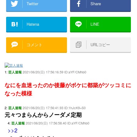
Twitter
Share
Hatena
LINE
コメント
URLコピー
1:
2021/06/20(日) 17:56:16.59 ID:aYF/CMhb0
芸人速報
なにを血迷ったのか後藤がボケに都築がツッコミに
なった模様
2:
2021/06/20(日) 17:56:41.93 ID:1hJcK9+S0
芸人速報
元々つまらんからノーダメ定期
4:
2021/06/20(日) 17:56:58.40 ID:aYF/CMhb0
芸人速報
>>2