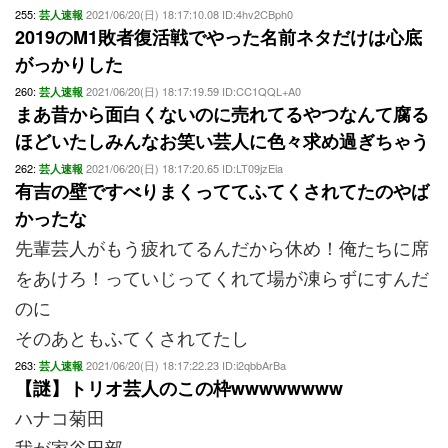
255:
2021/06/20(日) 18:17:10.08 ID:4hv2CBph0
芸人速報
2019のM1敗者復活戦でやった名前ネタだけは心底
がっかりした
260:
2021/06/20(日) 18:17:19.59 ID:CC1QQL+A0
芸人速報
まあ昔から面白くないのに売れてるやつなんて腐る
ほどいたしみんなお笑い芸人に色々求め過ぎちゃう
262:
2021/06/20(日) 18:17:20.65 ID:LT09jzEia
芸人速報
有吉の壁ですべりまくっててふてくされてたのやば
かったな
先輩芸人がもう疲れてるんだから休め！俺たちに席
をあけろ！っていじってくれて場が凍らずにすんだ
のに
そのあともふてくされてたし
263:
2021/06/20(日) 18:17:22.23 ID:i2qbbArBa
芸人速報
【謎】トリオ芸人のこの枠wwwwwwww
ハナコ菊田
我が家谷田部