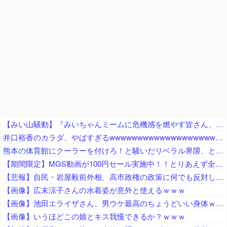
【みい山騒動】『みいちゃんミームに危機感を燃やす皆さん、何故チー牛ミームに微温的だったの？フェミの男性揶揄を、なぜ諫めてくれなかった？』
井口裕香のカラダ、やばすぎるwwwwwwwwwwwwwwwwwwwww
熊本の体育館にクーラーを付けろ！と騒いだリベラル界隈、とっくの昔に自衛隊が動いていた結果……
【期間限定】MGS動画が100円セール実施中！！とりあえず全部買うやろｗｗｗｗｗ
【悲報】自民・岩屋毅前外相、高市政権の政策に何でも反対してしまう「ポピュリズムがー！立法事実がー！国民の総意がー！数の暴力がー！」ｗｗｗｗｗｗｗｗｗｗｗｗ
【画像】広末涼子さんの水着姿が意外と使えるｗｗｗ
【画像】池田エライザさん、男ウケ最高のちょうどいい身体ｗｗｗｗ
【画像】いうほどこの娘とキス我慢できるか？ｗｗｗ