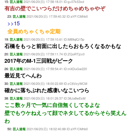
15:
2021/06/20(日) 17:58:18.01 ID:g+07kS3xd
芸人速報
有吉の壁でこいつらだけめちゃめちゃやぞ
23:
2021/06/20(日) 17:59:40.32 ID:aYF/CMhb0
芸人速報
>>15
全員めちゃくちゃ定期
19:
2021/06/20(日) 17:59:10.61 ID:M89qlQ15p
芸人速報
石橋をもっと前面に出したらおもろくなるかもな
20:
2021/06/20(日) 17:59:11.74 ID:ZQoRTjzx0
芸人速報
2017年のM-1三回戦がピーク
26:
2021/06/20(日) 17:59:54.41 ID:mXDuGw220
芸人速報
最近見てへんわ
30:
2021/06/20(日) 18:00:22.69 ID:zC6VzyWCM
芸人速報
確かに落ちぶれた感凄いなこいつら
38:
2021/06/20(日) 18:01:26.57 ID:36Ja8wEsM
芸人速報
ここ数ヶ月で一気に自信無くしてるよな
壁でもウケねえって顔でネタしてるからそら笑えん
わ
50:
2021/06/20(日) 18:02:40.88 ID:aYF/CMhb0
芸人速報