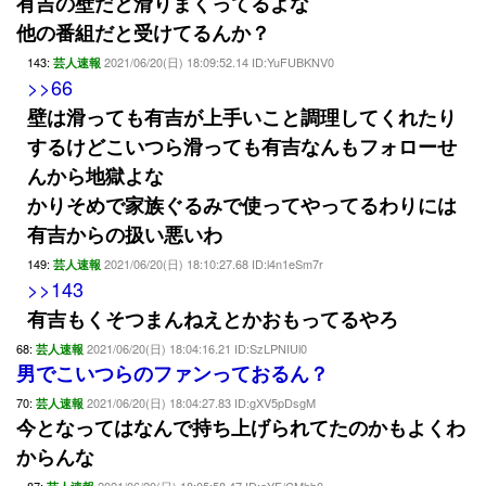
有吉の壁だと滑りまくってるよな
他の番組だと受けてるんか？
143:
2021/06/20(日) 18:09:52.14 ID:YuFUBKNV0
芸人速報
>>66
壁は滑っても有吉が上手いこと調理してくれたり
するけどこいつら滑っても有吉なんもフォローせ
んから地獄よな
かりそめで家族ぐるみで使ってやってるわりには
有吉からの扱い悪いわ
149:
2021/06/20(日) 18:10:27.68 ID:l4n1eSm7r
芸人速報
>>143
有吉もくそつまんねえとかおもってるやろ
68:
2021/06/20(日) 18:04:16.21 ID:SzLPNIUl0
芸人速報
男でこいつらのファンっておるん？
70:
2021/06/20(日) 18:04:27.83 ID:gXV5pDsgM
芸人速報
今となってはなんで持ち上げられてたのかもよくわ
からんな