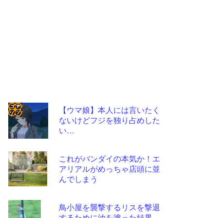
【ウマ娘】本人には言いたく
ないけどフジを独り占めした
コテ
い…
リン
- 固
これがバンダイの本気か！エ
定リ
アリアルがめっちゃ店頭に並
んでしまう
ンク
自動
鳥小屋を襲撃するリスを撃退
更新
するために油を塗った結果。