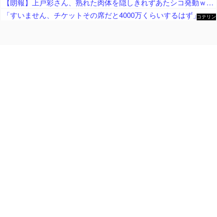
【朗報】上戸彩さん、熟れた肉体を隠しきれずあたシコ発動ｗｗｗ
「すいません、チケットその席だと4000万くらいするはず」とミス慶應の富豪っぷりに目撃者絶句、色々な意味で住む世界が違いすぎる……
コテリン
- 固定リ
ンク自動
更新ツー
ル