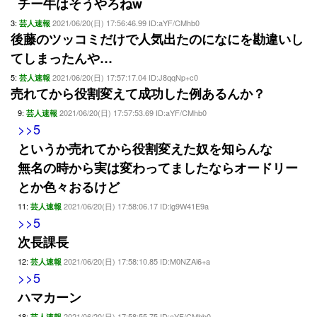
チー牛はそうやろねw
3:
2021/06/20(日) 17:56:46.99 ID:aYF/CMhb0
芸人速報
後藤のツッコミだけで人気出たのになにを勘違いし
てしまったんや…
5:
2021/06/20(日) 17:57:17.04 ID:J8qqNp+c0
芸人速報
売れてから役割変えて成功した例あるんか？
9:
2021/06/20(日) 17:57:53.69 ID:aYF/CMhb0
芸人速報
>>5
というか売れてから役割変えた奴を知らんな
無名の時から実は変わってましたならオードリー
とか色々おるけど
11:
2021/06/20(日) 17:58:06.17 ID:lg9W41E9a
芸人速報
>>5
次長課長
12:
2021/06/20(日) 17:58:10.85 ID:M0NZAi6+a
芸人速報
>>5
ハマカーン
18:
2021/06/20(日) 17:58:55.75 ID:aYF/CMhb0
芸人速報