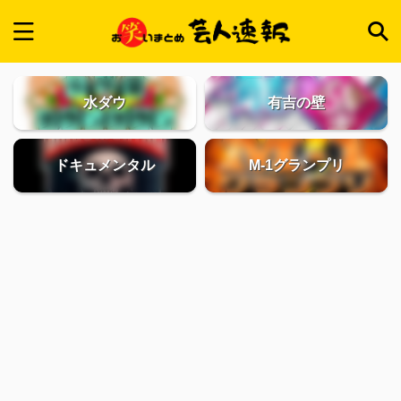
水ダウ
有吉の壁
ドキュメンタル
M-1グランプリ