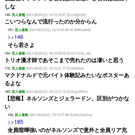
しな
146:
2021/06/20(日) 18:10:10.57 ID:e1I6jrHS0
芸人速報
こいつらなんで流行ったのか分からん
151:
2021/06/20(日) 18:10:40.83 ID:9fAKoAw50
芸人速報
>>146
そら若さよ
154:
2021/06/20(日) 18:10:55.05 ID:CC1QQL+A0
芸人速報
トリオ漫才師であそこまで売れたのは凄いと思う
172:
2021/06/20(日) 18:12:21.77 ID:IlvENIkja
芸人速報
マクドナルドで元バイト体験記みたいなポスターあ
るよな
185:
2021/06/20(日) 18:13:07.19 ID:2Lg/a0Mvd
芸人速報
【悲報】ネルソンズとジェラードン、区別がつかな
い
192:
2021/06/20(日) 18:13:37.66 ID:lemZ1pOma
芸人速報
>>185
全員喧嘩強いのがネルソンズで意外と全員リア充