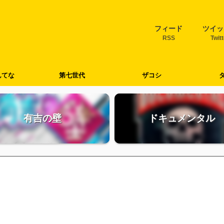
フィード
ツイッ
RSS
Twit
んてな
第七世代
ザコシ
有吉の壁
ドキュメンタル