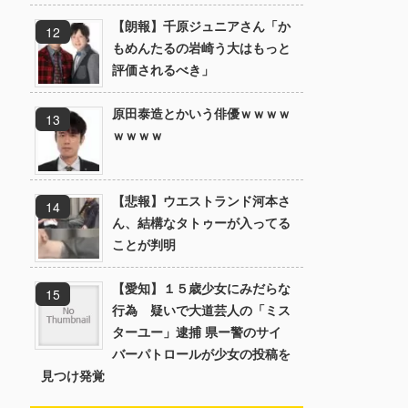
【朗報】千原ジュニアさん「か
もめんたるの岩崎う大はもっと
評価されるべき」
原田泰造とかいう俳優ｗｗｗｗ
ｗｗｗｗ
【悲報】ウエストランド河本さ
ん、結構なタトゥーが入ってる
ことが判明
【愛知】１５歳少女にみだらな
行為 疑いで大道芸人の「ミス
ターユー」逮捕 県ー警のサイ
バーパトロールが少女の投稿を
見つけ発覚