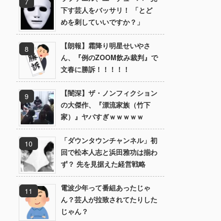
下す芸人をバッサリ！ 「とど
めを刺していいですか？」
【朗報】霜降り明星せいやさ
ん、『例のZOOM飲み裁判』で
文春に勝訴！！！！！
【闇深】ザ・ノンフィクション
の大傑作、『漂流家族（竹下
家）』ヤバすぎｗｗｗｗｗ
「ダウンタウンチャンネル」初
回で松本人志と浜田雅功は揃わ
ず？ 先を見据えた経営戦略
電波少年って番組あったじゃ
ん？芸人が拉致されてたりした
じゃん？