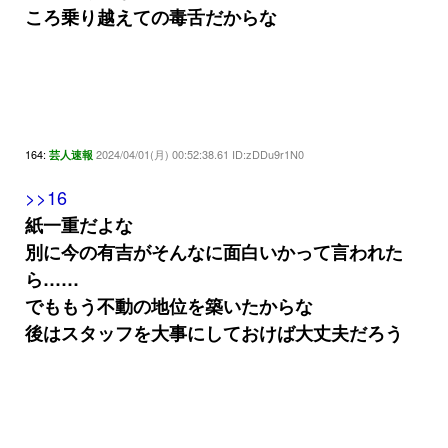
ころ乗り越えての毒舌だからな
164:
2024/04/01(月) 00:52:38.61 ID:zDDu9r1N0
芸人速報
>>16
紙一重だよな
別に今の有吉がそんなに面白いかって言われた
ら……
でももう不動の地位を築いたからな
後はスタッフを大事にしておけば大丈夫だろう