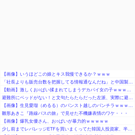
【画像】いうほどこの娘とキス我慢できるか？ｗｗｗ
「社長よりも販売台数を把握してる情報通なんだね」と中国製軽EVを絶賛する人が猛ツッコミを食らう、社長の公式発表と随分食い違っておりますね……
【動画】激しくお○ぱい揉まれてしまうデカパイ女の子ｗｗｗｗｗｗｗｗ
避難所にベッドがない！と文句たらたらだった左派、実際に避難所にベッドが搬入されてしまった結果……
【画像】生見愛瑠（めるる）のパンスト越しのパンチラｗｗｗｗｗ
雛形あきこ『路線バスの旅』で見せた不機嫌表情のワケ・・・
【画像】爆乳女優さん、お○ぱいが暴力的ｗｗｗｗｗ
少し前までレバレッジETFを買いまくってた韓国人投資家、半導体株が下落局面に突入したと判断した途端に……