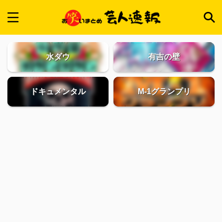
水ダウ
有吉の壁
ドキュメンタル
M-1グランプリ