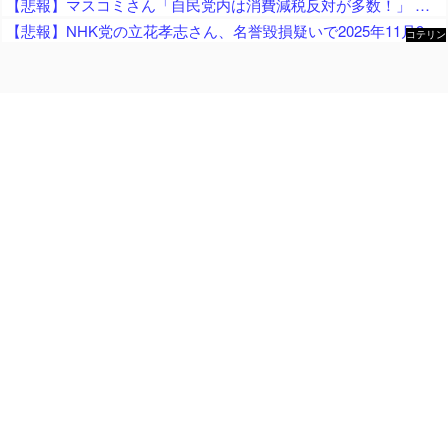
【悲報】マスコミさん「自民党内は消費減税反対が多数！」 → 自民党議員の内部暴露で嘘が完全発覚 → ｗｗｗｗｗｗｗｗｗｗｗｗｗｗ
【悲報】NHK党の立花孝志さん、名誉毀損疑いで2025年11月9日に逮捕され、この１件で8ヶ月半勾留 昨日も保釈請求を棄却
コテリン
- 固定リ
ンク自動
更新ツー
ル