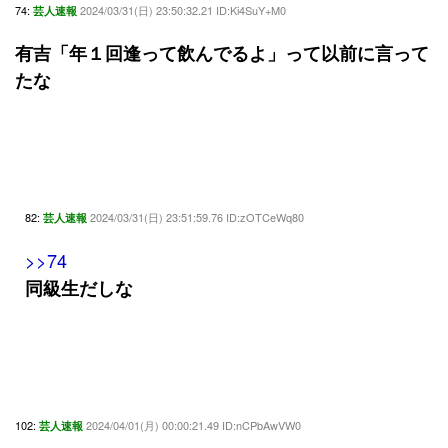
74:
2024/03/31(日) 23:50:32.21 ID:Ki4SuY+M0
芸人速報
有吉「年１回逢って飲んでるよ」って以前に言って
たな
82:
2024/03/31(日) 23:51:59.76 ID:zOTCeWq80
芸人速報
>>74
同級生だしな
102:
2024/04/01(月) 00:00:21.49 ID:nCPbAwVW0
芸人速報