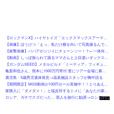
【ロックマンX】ハイヤトイズ「エックスマックスアーマー」アクションフィギュア 試作公開【近日予約開始】
【画像】ぼうけつ「えっ、私だけ横を向いて写真撮るんですか？！」→結果w w w w w w w w
【衝撃画像】ババアがジジイにチェーンソー！？←一体何があったんやコレw w w w w w w w w
【動画】しっぽ振られて困るママさんと上目遣いダックス（ノ∇`）
【ガンダムSEED】メタルビルド「ミーティア」フィギュア【プレバン受注開始】
亀梨和也さん、熊本に1000万円寄付 更にツアー会場に募金箱設置
鹿児島・5歳男児遺体発見→温泉施設スタッフが胸中語る
【期間限定】MGS動画が100円セール実施中！！とりあえず全部買うやろｗｗｗｗｗ
家購入に「ダメダメ！」と猛反対するトメに「あなたの家じゃありません」と言い放った結果→激怒したトメが自ら〇〇を口にして最高の展開へｗｗｗｗｗｗ
ロシア、ガチでクズだった… 黒人を旅行に勧誘→ロシア語で契約書にサインさせられる→前線で大量戦死
コテリン
- 固定リ
ンク自動
更新ツー
ル