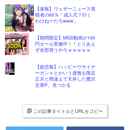
日、加蓮270日、蘭子259日
【速報】ウェザーニュース視
聴者の60％「成人式？行く
わけねーだろwww」
【期間限定】MGS動画が100
円セール実施中！！とりあえ
ず全部買うやろｗｗｗｗｗ
【超悲報】ハッピーウサイヤ
ーガシャとかいう虚無を限定
正月と間違えて天井した鷺沢
文香P、見つかる
この記事タイトルとURLをコピー