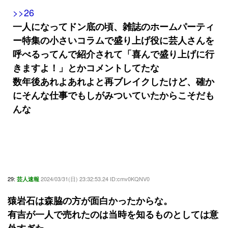
>>26
一人になってドン底の頃、雑誌のホームパーティ
ー特集の小さいコラムで盛り上げ役に芸人さんを
呼べるってんで紹介されて「喜んで盛り上げに行
きますよ！」とかコメントしてたな
数年後あれよあれよと再ブレイクしたけど、確か
にそんな仕事でもしがみついていたからこそだも
んな
29:
2024/03/31(日) 23:32:53.24 ID:cmv0KQNV0
芸人速報
猿岩石は森脇の方が面白かったからな。
有吉が一人で売れたのは当時を知るものとしては意
外すぎた。