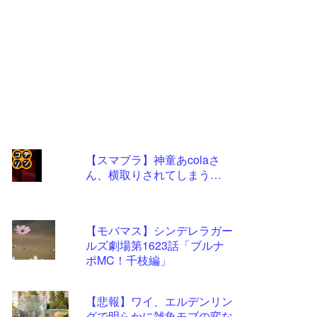
【スマブラ】神童あcolaさ
ん、横取りされてしまう…
コテ
リン
- 固
【モバマス】シンデレラガー
定リ
ルズ劇場第1623話「ブルナ
ポMC！千枝編」
ンク
自動
【悲報】ワイ、エルデンリン
更新
グで明らかに雑魚モブの変な