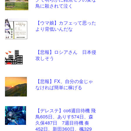
ツー
鳥に殺されて泣く
ル
【ウマ娘】カフェって思った
より背低いんだな
【悲報】ロシアさん 日本侵
攻しそう
【悲報】FX、自分の金じゃ
なければ簡単に稼げる
【デレステ】co6週目待機 飛
鳥605日、ありす574日、森
久保487日 7週目待機 奏
452日、新田360日、楓329