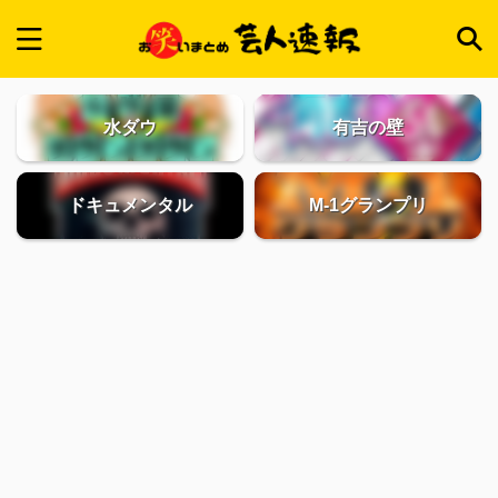
水ダウ
有吉の壁
ドキュメンタル
M-1グランプリ