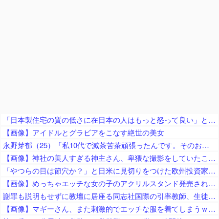
「日本製住宅の質の低さに在日本の人はもっと怒って良い」と在米邦人が御忠告、アメリカ製の家屋なら冷房無しでも快適に過ごせて……
【画像】アイドルとグラビアをこなす絶世の美女
永野芽郁（25）「私10代で滅茶苦茶頑張ったんです。そのおかげで今幸せな20代を送れている」
【画像】神社の美人すぎる神主さん、卑猥な撮影をしていたことが判明ｗｗｗｗｗｗｗｗ
「やつらの目は節穴か？」と日米に見切りをつけた欧州投資家の選択に衝撃を受ける人が続出、日英米の資産を処分して代わりに選んだのは……
【画像】めっちゃエッチな女の子のアクリルスタンド発売されるｗｗ
謝罪も説明もせずに教壇に居座る同志社国際の引率教師、生徒たちの不満が極限まで高まってしまい……
【画像】マギーさん、また刺激的でエッチな服を着てしまうｗｗｗｗｗ