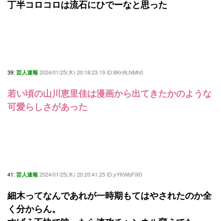
丁半コロコロは流石にひでーなと思った
39:
2024/01/25(木) 20:18:23.19 ID:8Kn9LNMh0
芸人速報
若い頃の山川恵里佳は漫画から出てきたかのような
可愛らしさがあった
41:
2024/01/25(木) 20:20:41.25 ID:yYKWbFlX0
芸人速報
細木ってなんであれが一時期もてはやされたのか全
く分からん。