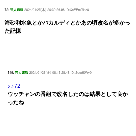
72:
2024/01/25(木) 20:32:56.98 ID:XnFFmRKz0
芸人速報
海砂利水魚とかバカルディとかあの頃改名が多かっ
た記憶
349:
2024/01/26(金) 08:13:28.48 ID:t6qcdSWy0
芸人速報
>>72
ウッチャンの番組で改名したのは結果として良か
ったね