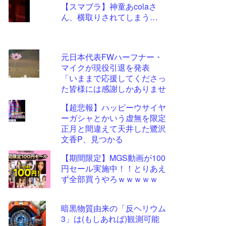
【スマブラ】神童あcolaさ
更新
ん、横取りされてしまう…
ツー
ル
元日本代表FWハーフナー・
マイクが現役引退を発表
「いままで応援してくださっ
た皆様には感謝しかありませ
ん」
【超悲報】ハッピーウサイヤ
ーガシャとかいう虚無を限定
正月と間違えて天井した鷺沢
文香P、見つかる
【期間限定】MGS動画が100
円セール実施中！！とりあえ
ず全部買うやろｗｗｗｗｗ
暗黒物質由来の「反ヘリウム
3」は(もしあれば)観測可能