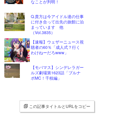
なことが判明！
Q.貴方は今アイドル達の仕事
に付き合って出先の旅館に泊
まっています 他
（Vol.3835）
【速報】ウェザーニュース視
聴者の60％「成人式？行く
わけねーだろwww」
【モバマス】シンデレラガー
ルズ劇場第1623話「ブルナ
ポMC！千枝編」
この記事タイトルとURLをコピー