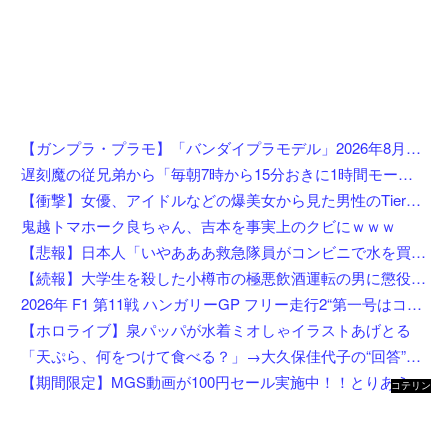
【ガンプラ・プラモ】「バンダイプラモデル」2026年8月発売商品【スケジュール公開】
遅刻魔の従兄弟から「毎朝7時から15分おきに1時間モーニングコールしろ」と要求された→10年近く交流もないのに母親代わりを求めてくる厚かましさにイライラ・・・
【衝撃】女優、アイドルなどの爆美女から見た男性のTierリストがこれ←勿論優秀なお前らは入ってるよな？？？？？
鬼越トマホーク良ちゃん、吉本を事実上のクビにｗｗｗ
【悲報】日本人「いやあああ救急隊員がコンビニで水を買ってる！市にクレーム入れなきゃ！！」←これ、控えめに言ってもおかしいよな…
【続報】大学生を殺した小樽市の極悪飲酒運転の男に懲役4年6ヶ月の判決。
2026年 F1 第11戦 ハンガリーGP フリー走行2“第一号はコラピント”
【ホロライブ】泉パッパが水着ミオしゃイラストあげとる
「天ぷら、何をつけて食べる？」→大久保佳代子の“回答”にスタジオ驚き「嘘だろ？」
【期間限定】MGS動画が100円セール実施中！！とりあえず全部買うやろｗｗｗｗｗ
コテリン
- 固定リ
ンク自動
更新ツー
ル