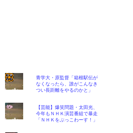
青学大・原監督「箱根駅伝が
なくなったら、誰がこんなき
コテ
つい長距離をやるのかと」
リン
- 固
【芸能】爆笑問題・太田光、
定リ
今年もＮＨＫ演芸番組で暴走
「ＮＨＫをぶっこわーす！」
ンク
自動