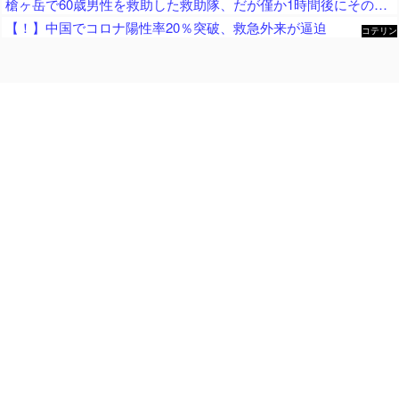
槍ヶ岳で60歳男性を救助した救助隊、だが僅か1時間後にその男性が所属していたPTから連絡があって……
【！】中国でコロナ陽性率20％突破、救急外来が逼迫
コテリン
- 固定リ
ンク自動
更新ツー
ル