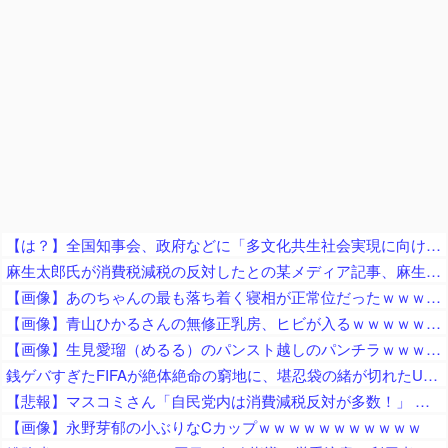
【は？】全国知事会、政府などに「多文化共生社会実現に向けた提言」を提出 「国は在留外国人を労働者と見ているが、日本人と同じ生活者」
麻生太郎氏が消費税減税の反対したとの某メディア記事、麻生派の議員に実際に問い合わせてみた結果……
【画像】あのちゃんの最も落ち着く寝相が正常位だったｗｗｗｗｗｗｗｗｗｗｗｗｗｗｗｗｗｗｗｗｗｗｗｗｗｗｗｗｗｗｗｗｗｗｗｗ
【画像】青山ひかるさんの無修正乳房、ヒビが入るｗｗｗｗｗｗｗｗｗｗｗｗｗｗ
【画像】生見愛瑠（めるる）のパンスト越しのパンチラｗｗｗｗｗ
銭ゲバすぎたFIFAが絶体絶命の窮地に、堪忍袋の緒が切れたUEFAがＷ杯参加を……
【悲報】マスコミさん「自民党内は消費減税反対が多数！」 → 自民党議員の内部暴露で嘘が完全発覚 → ｗｗｗｗｗｗｗｗｗｗｗｗｗｗ
【画像】永野芽郁の小ぶりなCカップｗｗｗｗｗｗｗｗｗｗｗ