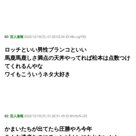
60:
2022/12/19(月) 01:32:03.04 ID:r8k+ugY50
芸人速報
ロッチといい男性ブランコといい
馬鹿馬鹿しさ満点の天丼やってれば松本は点数つけ
てくれるんやな
ワイもこういうネタ大好き
62:
2022/12/19(月) 01:32:51.45 ID:9hrHzN+Z0
芸人速報
かまいたちが出てたら圧勝やろ今年