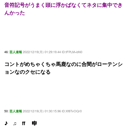
音符記号がうまく頭に浮かばなくてネタに集中でき
んかった
46:
2022/12/19(月) 01:29:19.44 ID:tFPLM+bN0
芸人速報
コントがめちゃくちゃ馬鹿なのに合間がローテンシ
ョンなのクセになる
50:
2022/12/19(月) 01:30:15.96 ID:Xf8TvOQr0
芸人速報
♪ ♫ ff 🎼