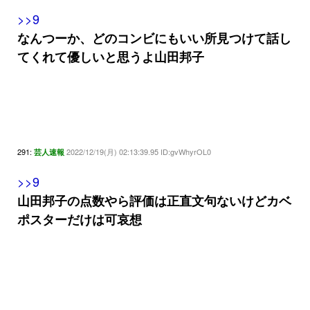
>>9
なんつーか、どのコンビにもいい所見つけて話し
てくれて優しいと思うよ山田邦子
291:
2022/12/19(月) 02:13:39.95 ID:gvWhyrOL0
芸人速報
>>9
山田邦子の点数やら評価は正直文句ないけどカベ
ポスターだけは可哀想