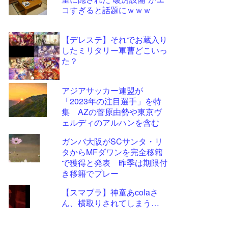
ツー
コすぎると話題にｗｗｗ
ル
【デレステ】それでお蔵入り
したミリタリー軍曹どこいっ
た？
アジアサッカー連盟が
「2023年の注目選手」を特
集 AZの菅原由勢や東京ヴ
ェルディのアルハンを含む
11選手
ガンバ大阪がSCサンタ・リ
タからMFダワンを完全移籍
で獲得と発表 昨季は期限付
き移籍でプレー
【スマブラ】神童あcolaさ
ん、横取りされてしまう…