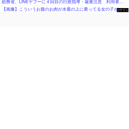
総務省、LINEヤフーに４回目の行政指導・厳重注意 利用者を識別する情報など約803万件を利用者に無断で韓国企業に送信（電気通信事業法違反）
【画像】こういうお腹のお肉が水着の上に乗ってる女の子がエッチすぎるｗｗｗｗｗ
コテリン
- 固定リ
ンク自動
更新ツー
ル