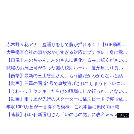
赤木野々花アナ 盆踊りをして胸が揺れる！！【GIF動画あり】
大手携帯会社の頭がおかしすぎる対応にブチギレ！身に覚えのない請求書を「社長の名前だから払え」と突っ返された社長秘書の愚痴
【画像】あのちゃん、あのさんに進化する→ご覧くださいw w w w w w w w
職場のお局上司が作った謎の校則ルール「髪が肩より長いなら絶対に結べ！」→染髪やパーマはOKなのに『髪を下ろすこと』だけを徹底的に禁じる50代女性リーダーに全員あきらめモード←何そのこだわり
【衝撃】最新の三上悠亜さん、もう誰だかわからないと話題になってしまった画像がこちら
【動画】三重の国道1号で事故逃げされてしまうドラレコがひどい。
【うわっ…】ヤンキーだらけの職場にしか行ったことない奴にしか分からないことを集めてみたら闇が深過ぎた件w w w w w w w w w w
【動画】走り屋が先行のスクーターに猛スピードで突っ込む事故。
年収1000万超が一番得する模様…これ本当に庶民向け減税か？
【速報】れいわ新選組さん「いのちの党」に改名ｗｗｗｗｗｗｗｗ
コテリン
- 固定リ
ンク自動
更新ツー
ル