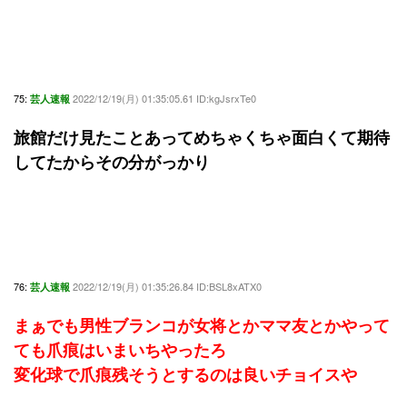
75:
2022/12/19(月) 01:35:05.61 ID:kgJsrxTe0
芸人速報
旅館だけ見たことあってめちゃくちゃ面白くて期待
してたからその分がっかり
76:
2022/12/19(月) 01:35:26.84 ID:BSL8xATX0
芸人速報
まぁでも男性ブランコが女将とかママ友とかやって
ても爪痕はいまいちやったろ
変化球で爪痕残そうとするのは良いチョイスや