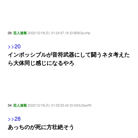
28:
2022/12/19(月) 01:24:57.16 ID:BSlOjcuHp
芸人速報
>>20
インポッシブルが音符武器にして闘うネタ考えた
ら大体同じ感じになるやろ
34:
2022/12/19(月) 01:25:53.42 ID:0GtU3aoP0
芸人速報
>>28
あっちのが死に方壮絶そう