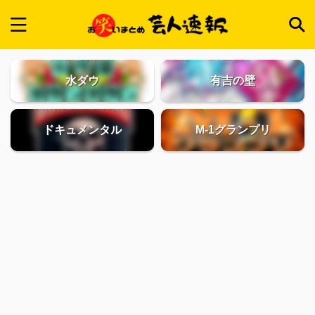
水ダウ
有吉の壁
ドキュメンタル
M-1グランプリ