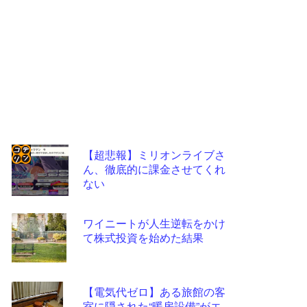
【超悲報】ミリオンライブさ
ん、徹底的に課金させてくれ
コテ
ない
リン
- 固
ワイニートが人生逆転をかけ
定リ
て株式投資を始めた結果
ンク
自動
【電気代ゼロ】ある旅館の客
更新
室に隠された“暖房設備”がエ