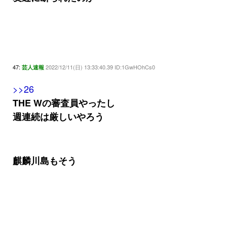
47:
2022/12/11(日) 13:33:40.39 ID:1GwHOhCs0
芸人速報
>>26
THE Wの審査員やったし
週連続は厳しいやろう
麒麟川島もそう