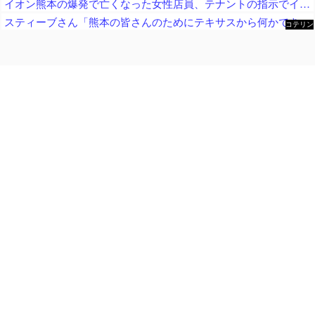
イオン熊本の爆発で亡くなった女性店員、テナントの指示でイオン店舗内に強行突入させられた疑惑が浮上中
スティーブさん「熊本の皆さんのためにテキサスから何かできないか」TX州で熊本地震復興支援イベント「多くの方々が熊本のために募金、責任を持って日本へ送金いたします」
コテリン
- 固定リ
ンク自動
更新ツー
ル