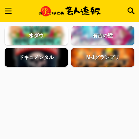
水ダウ
有吉の壁
ドキュメンタル
M-1グランプリ