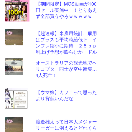
【期間限定】MGS動画が100
更新
円セール実施中！！とりあえ
ツー
ず全部買うやろｗｗｗｗｗ
ル
【超速報】米雇用統計、雇用
はプラスも平均時給低下 イ
ンフレ縮小に期待 ２５ｂｐ
利上げ予想が膨らむか ドル
円は大きく振動したあとわず
オーストラリアの観光地でヘ
かに円高
リコプター同士が空中衝突…
4人死亡！
【ウマ娘】カフェって思った
より背低いんだな
渡邊雄太って日本人メジャー
リーガーに例えるとどれくら