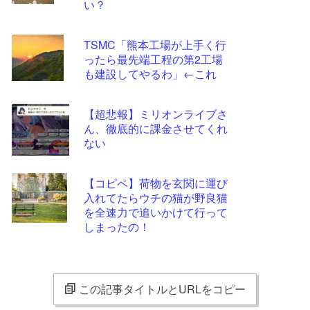
い？
TSMC「熊本工場が上手く行
ったら最先端工程の第2工場
も建設してやるわ」←これ
【超悲報】ミリオンライブさ
ん、徹底的に課金させてくれ
ない
【コピペ】荷物を玄関に運び
入れてたらウチの猫が野良猫
を全速力で追いかけて行って
しまったの！
この記事タイトルとURLをコピー