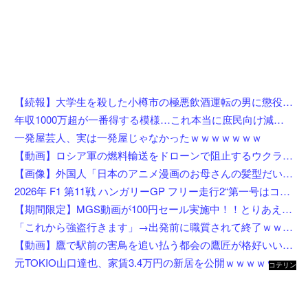
【続報】大学生を殺した小樽市の極悪飲酒運転の男に懲役4年6ヶ月の判決。
年収1000万超が一番得する模様…これ本当に庶民向け減税か？
一発屋芸人、実は一発屋じゃなかったｗｗｗｗｗｗｗ
【動画】ロシア軍の燃料輸送をドローンで阻止するウクライナ。
【画像】外国人「日本のアニメ漫画のお母さんの髪型だいたいこれだよなwwwwwwwww」←コレは分かるw w w w w w w w
2026年 F1 第11戦 ハンガリーGP フリー走行2“第一号はコラピント”
【期間限定】MGS動画が100円セール実施中！！とりあえず全部買うやろｗｗｗｗｗ
「これから強盗行きます」→出発前に職質されて終了ｗｗｗｗｗｗｗｗ
【動画】鷹で駅前の害鳥を追い払う都会の鷹匠が格好いいｗｗｗｗ
元TOKIO山口達也、家賃3.4万円の新居を公開ｗｗｗｗｗｗｗｗ
コテリン
- 固定リ
ンク自動
更新ツー
ル