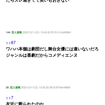
たらズレ過ぎてて笑いもおきない
144:
2022/12/11(日) 13:42:42.55 ID:/rLQdHBA0
芸人速報
>>87
ワハハ本舗は劇団だし舞台女優には違いないだろ
ジャンルは喜劇だからコメディエンヌ
26:
2022/12/11(日) 13:32:32.38 ID:B7h6mABd0
芸人速報
>>7
友近に断られたのか