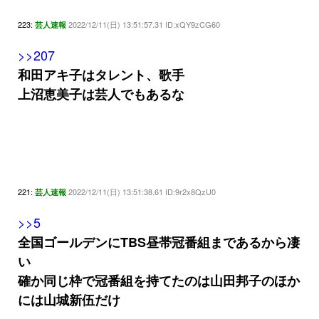
223:
2022/12/11(日) 13:51:57.31 ID:xQY9zCG60
芸人速報
>>207
和田アキ子はタレント、歌手
上沼恵美子は芸人でもあるな
221:
2022/12/11(日) 13:51:38.61 ID:9r2x8QzU0
芸人速報
>>5
全国ゴールデンにTBS昼帯冠番組まであるから凄
い
確か同じ枠で冠番組を持てたのは山田邦子のほか
には山城新伍だけ