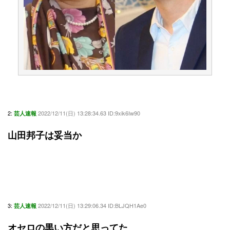
2:
2022/12/11(日) 13:28:34.63 ID:9xik6Iw90
芸人速報
山田邦子は妥当か
3:
2022/12/11(日) 13:29:06.34 ID:BLJQH1Ae0
芸人速報
オセロの黒い方だと思ってた