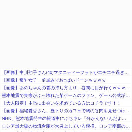
【画像】中川翔子さん(40)マタニティーフォトがエチエチ過ぎるｗｗｗｗｗｗｗｗ
【画像】爆乳女子、前屈みでお○ぱいドーンｗｗｗｗ
【画像】あのちゃんの箸の持ち方より、谷間に目が行くｗｗｗｗｗｗｗｗｗｗｗｗｗｗｗｗｗ
熊本地震で実家がぶっ壊れた某ゲームのファン、ゲーム公式垢が投稿自粛を発表してしまうと……
【大人限定】本当に出会いを求めている方はコチラです！！
【画像】稲場愛香さん、昼下りのカフェで胸の谷間を見せつける痴女っぷりを披露ｗ
NHK、熊本地震発生の報道中にぶちギレ「分かんないんだよ！」「情報が無いんだって！」「しーっ！しーっ！」視聴者ドン引き
ロシア最大級の物流倉庫が大炎上している模様、ロシア南部の物流網が破綻寸前の瀬戸際に……