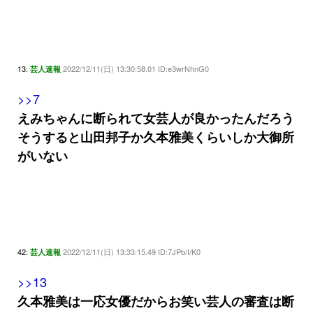
13:
2022/12/11(日) 13:30:58.01 ID:e3wrNhnG0
芸人速報
>>7
えみちゃんに断られて女芸人が良かったんだろう
そうすると山田邦子か久本雅美くらいしか大御所
がいない
42:
2022/12/11(日) 13:33:15.49 ID:7JPb/I/K0
芸人速報
>>13
久本雅美は一応女優だからお笑い芸人の審査は断