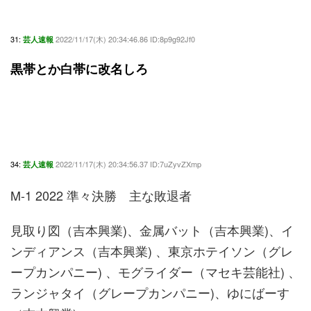
31:
2022/11/17(木) 20:34:46.86 ID:8p9g92Jf0
芸人速報
黒帯とか白帯に改名しろ
34:
2022/11/17(木) 20:34:56.37 ID:7uZyvZXmp
芸人速報
M-1 2022 準々決勝 主な敗退者
見取り図（吉本興業)、金属バット（吉本興業)、イ
ンディアンス（吉本興業) 、東京ホテイソン（グレ
ープカンパニー) 、モグライダー（マセキ芸能社) 、
ランジャタイ（グレープカンパニー)、ゆにばーす