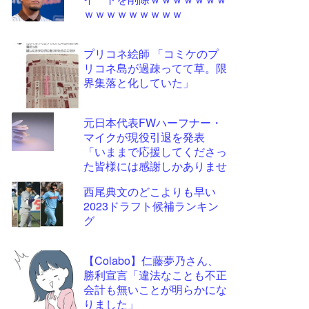
ツー
ｗｗｗｗｗｗｗｗｗ
ル
プリコネ絵師 「コミケのプ
リコネ島が過疎ってて草。限
界集落と化していた」
元日本代表FWハーフナー・
マイクが現役引退を発表
「いままで応援してくださっ
た皆様には感謝しかありませ
ん」
西尾典文のどこよりも早い
2023ドラフト候補ランキン
グ
【Colabo】仁藤夢乃さん、
勝利宣言「違法なことも不正
会計も無いことが明らかにな
りました」