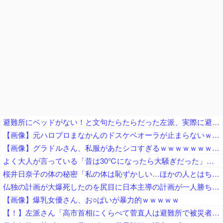
避難所にベッドがない！と文句たらたらだった左派、実際に避難所にベッドが搬入されてしまった結果……
【画像】元ハロプロまなかんのドスケベオーラが止まらないｗｗｗｗ
【画像】グラドルさん、私服があたシコすぎるｗｗｗｗｗｗｗｗｗｗｗｗｗｗｗｗｗｗｗｗｗｗｗｗｗｗｗｗｗｗｗｗｗｗｗｗｗｗ
よく大人が言っている「昔は30℃になったら大騒ぎだった」、過去の統計データから真実かどうか検証した結果……
桜井日奈子の体の秘密「私の体は恥ずかしい…ほかの人とはちょっと変わってるの」
仏独の計画が大爆死したのを尻目に日本主導の計画が一人勝ち状態に、日本政府がドイツを露骨に疫病神扱いして……
【画像】爆乳女優さん、お○ぱいが暴力的ｗｗｗｗｗ
【！】左派さん「高市首相にくらべて菅直人は避難所で被災者に怒鳴られテレビで流され健全！「仕込み」視察じゃない！」