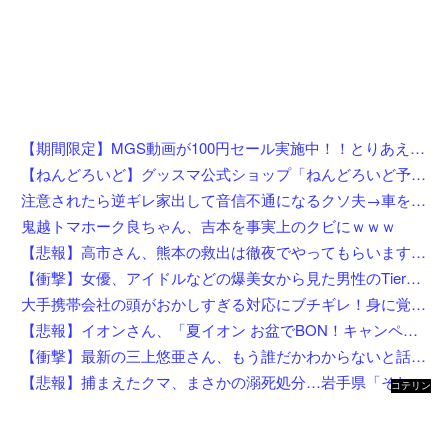
【期間限定】MGS動画が100円セール実施中！！とりあえず全部買うやろｗｗｗｗｗ
【ねんどろいど】グッスマ公式ショップ「ねんどろいど予約キャンペーン（2026年8月分）」【8月1日開始】
注意されたら逆ギレ家出して音信不通になるクソ夫→車を勝手に乗って逃亡し迎えにも行けず、話し合いから逃げて解決すると思ってるの？幼稚すぎる思考回路と無責任な態度に悩まされてる・・・
鬼越トマホーク良ちゃん、吉本を事実上のクビにｗｗｗ
【悲報】高市さん、熊本の救出は徹夜でやってもらいますと言ってしまいめっちゃ炎上してしまうw w w w w w w w w
【衝撃】女優、アイドルなどの爆美女から見た男性のTierリストがこれ←勿論優秀なお前らは入ってるよな？？？？？
大手携帯会社の頭がおかしすぎる対応にブチギレ！身に覚えのない請求書を「社長の名前だから払え」と突っ返された社長秘書の愚痴
【悲報】イオンさん、「夏イオン お盆でBON！キャンペーン」からBON！を削除 理由不明
【衝撃】最新の三上悠亜さん、もう誰だかわからないと話題になってしまった画像がこちら
【悲報】捕まえたクマ、まさかの溺死処分…岩手県「それはダメ」と町を注意
コテリン
- 固定リ
ンク自動
更新ツー
ル