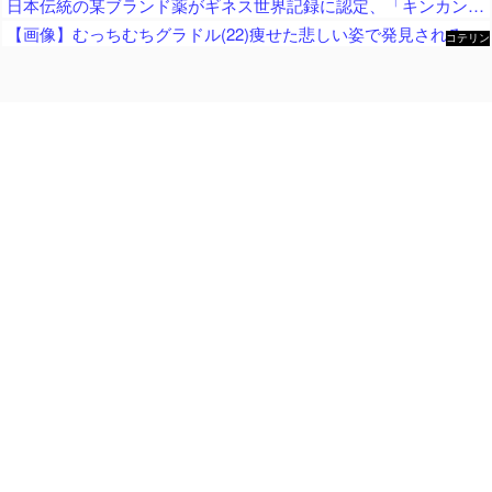
日本伝統の某ブランド薬がギネス世界記録に認定、「キンカンは？」との声も出てくるが……
【画像】むっちむちグラドル(22)痩せた悲しい姿で発見されるｗｗ
コテリン
- 固定リ
ンク自動
更新ツー
ル