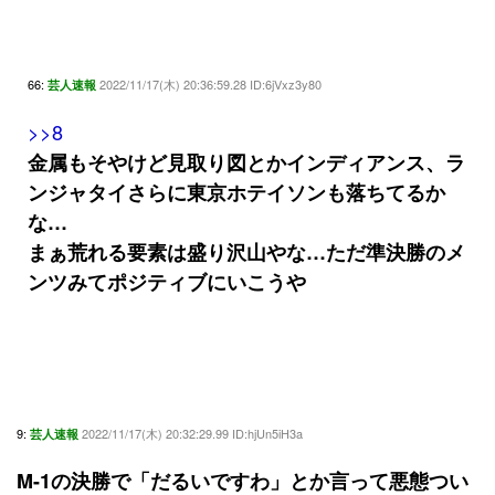
66:
2022/11/17(木) 20:36:59.28 ID:6jVxz3y80
芸人速報
>>8
金属もそやけど見取り図とかインディアンス、ラ
ンジャタイさらに東京ホテイソンも落ちてるか
な…
まぁ荒れる要素は盛り沢山やな…ただ準決勝のメ
ンツみてポジティブにいこうや
9:
2022/11/17(木) 20:32:29.99 ID:hjUn5iH3a
芸人速報
M-1の決勝で「だるいですわ」とか言って悪態つい