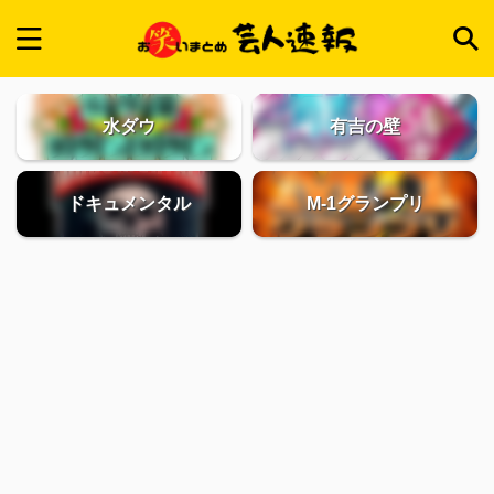
水ダウ
有吉の壁
ドキュメンタル
M-1グランプリ