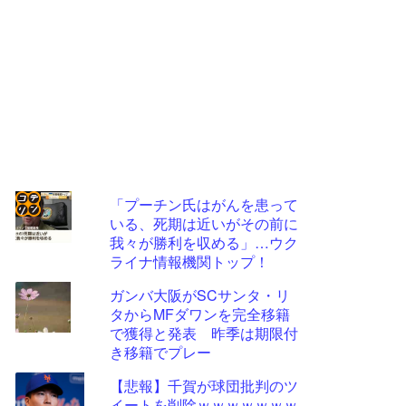
「プーチン氏はがんを患って
いる、死期は近いがその前に
コテ
我々が勝利を収める」…ウク
リン
ライナ情報機関トップ！
- 固
ガンバ大阪がSCサンタ・リ
定リ
タからMFダワンを完全移籍
で獲得と発表 昨季は期限付
ンク
き移籍でプレー
自動
【悲報】千賀が球団批判のツ
更新
イートを削除ｗｗｗｗｗｗｗ