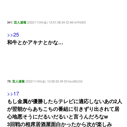
341:
2022/11/04(金) 13:51:38.34 ID:461eYh0D0
芸人速報
>>25
和牛とかアキナとかな…
78:
2022/11/04(金) 10:26:32.49 ID:hsviStcG0
芸人速報
>>17
もし金属が優勝したらテレビに適応しないあの2人
が翌朝からあちこちの番組に引きずり出されて居
心地悪そうにだるいだるいと言うんだろなw
3回戦の相席居酒屋面白かったから次が楽しみ