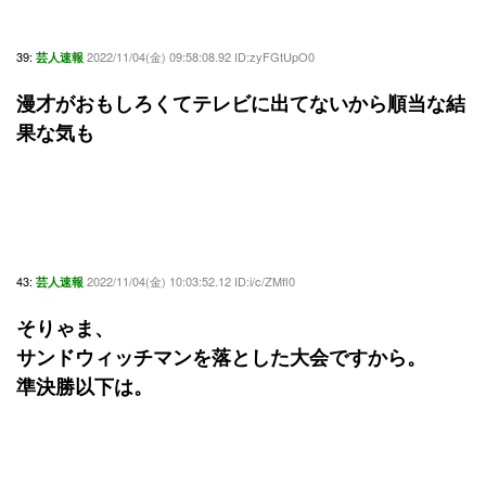
39:
2022/11/04(金) 09:58:08.92 ID:zyFGtUpO0
芸人速報
漫才がおもしろくてテレビに出てないから順当な結
果な気も
43:
2022/11/04(金) 10:03:52.12 ID:i/c/ZMfl0
芸人速報
そりゃま、
サンドウィッチマンを落とした大会ですから。
準決勝以下は。