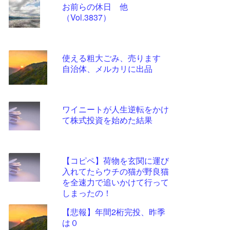
お前らの休日 他
更新
（Vol.3837）
ツー
ル
使える粗大ごみ、売ります
自治体、メルカリに出品
ワイニートが人生逆転をかけ
て株式投資を始めた結果
【コピペ】荷物を玄関に運び
入れてたらウチの猫が野良猫
を全速力で追いかけて行って
しまったの！
【悲報】年間2桁完投、昨季
は０