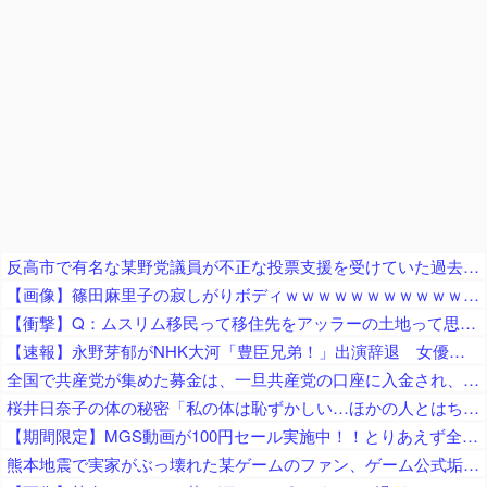
反高市で有名な某野党議員が不正な投票支援を受けていた過去が発掘、「説明責任があるのでは？」と揶揄されており……
【画像】篠田麻里子の寂しがりボディｗｗｗｗｗｗｗｗｗｗｗｗｗｗｗｗｗｗｗ
【衝撃】Q：ムスリム移民って移住先をアッラーの土地って思ってるの？ → 衝撃の回答がコチラ → ｗｗｗｗｗｗｗｗｗｗｗｗｗｗ
【速報】永野芽郁がNHK大河「豊臣兄弟！」出演辞退 女優業は事実上、活動休止へ…不倫疑惑余波ドラマにも
全国で共産党が集めた募金は、一旦共産党の口座に入金され、まとめて、被災自治体や団体（農協や漁協など）にも届けられます
桜井日奈子の体の秘密「私の体は恥ずかしい…ほかの人とはちょっと変わってるの」
【期間限定】MGS動画が100円セール実施中！！とりあえず全部買うやろｗｗｗｗｗ
熊本地震で実家がぶっ壊れた某ゲームのファン、ゲーム公式垢が投稿自粛を発表してしまうと……