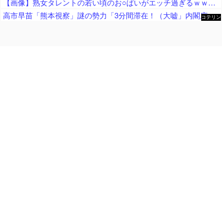
【画像】熟女タレントの若い頃のお○ぱいがエッチ過ぎるｗｗｗｗｗ
高市早苗「熊本視察」謎の勢力「3分間滞在！（大嘘」内閣広報官「事実無根（全否定」高市早苗「51分間視察（首相動静」マスコミ「被災者証言で10秒！（印象操作」→
コテリン
- 固定リ
ンク自動
更新ツー
ル