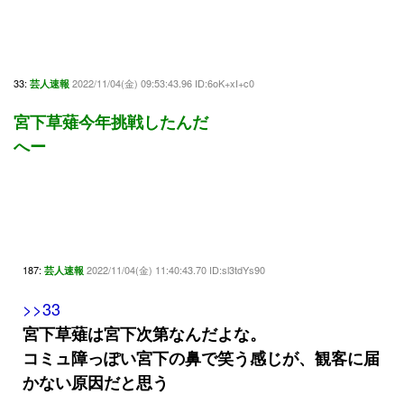
33:
2022/11/04(金) 09:53:43.96 ID:6oK+xI+c0
芸人速報
宮下草薙今年挑戦したんだ
へー
187:
2022/11/04(金) 11:40:43.70 ID:sl3tdYs90
芸人速報
>>33
宮下草薙は宮下次第なんだよな。
コミュ障っぽい宮下の鼻で笑う感じが、観客に届
かない原因だと思う