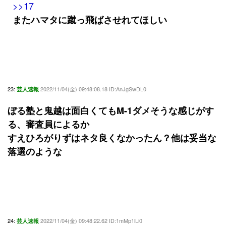
>>17
またハマタに蹴っ飛ばさせれてほしい
23:
2022/11/04(金) 09:48:08.18 ID:AnJgSwDL0
芸人速報
ぼる塾と鬼越は面白くてもM-1ダメそうな感じがす
る、審査員によるか
すえひろがりずはネタ良くなかったん？他は妥当な
落選のような
24:
2022/11/04(金) 09:48:22.62 ID:1mMp1lLi0
芸人速報