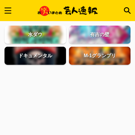
水ダウ
有吉の壁
ドキュメンタル
M-1グランプリ