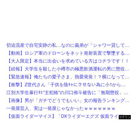
切迫流産で自宅安静の私…なのに義弟が「シャワー貸して」「泊めて」と嫌がらせレベルの連続突撃！夫経由で断ると私に直接LINEしてきて絶句←大人しく自宅の風呂に入れよ
【動画】ロシア軍のドローンをネット発射装置で撃墜するウクライナ。
【大人限定】本当に出会いを求めている方はコチラです！！
【続報】大学生を殺した小樽市の極悪飲酒運転の男に懲役4年6ヶ月の判決。
【緊急速報】俺たちの愛子さま、熱愛発覚！？横になってしまう奴らが大量発生してしまう…
【衝撃】Z世代さん「子供を陰ｷｬにさせない為に小1から髪を金髪に染めさせてる」←これ効果あると思う？？？？？？
江別大学生暴行ﾀﾋ″主犯格″の川口侑斗被告に「無期懲役」の判決→当時17歳少年に「懲役30年」の判決
【画像】男が「ガチでどうでもいい」女の報告ランキング、圧倒的第１位と言えば『コレ』w w w w w w w w w w
一発屋芸人、実は一発屋じゃなかったｗｗｗｗｗｗｗ
【仮面ライダーマイス】「DXライダーエグズ 仮面ライダーストア東京セット」仮面ライダーストアで発売決定
コテリン
- 固定リ
ンク自動
更新ツー
ル