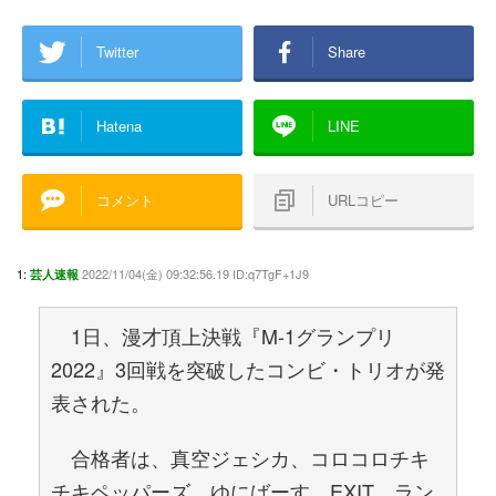
Twitter
Share
Hatena
LINE
コメント
URLコピー
1:
2022/11/04(金) 09:32:56.19 ID:q7TgF+1J9
芸人速報
1日、漫才頂上決戦『M-1グランプリ
2022』3回戦を突破したコンビ・トリオが発
表された。
合格者は、真空ジェシカ、コロコロチキ
チキペッパーズ、ゆにばーす、EXIT、ラン