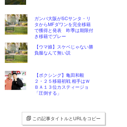
ガンバ大阪がSCサンタ・リ
タからMFダワンを完全移籍
で獲得と発表 昨季は期限付
き移籍でプレー
【ウマ娘】スケベじゃない勝
負服なんて無い説
【ボクシング】亀田和毅
２・２５移籍初戦 相手はＷ
ＢＡ１３位カスティージョ
「圧倒する」
この記事タイトルとURLをコピー