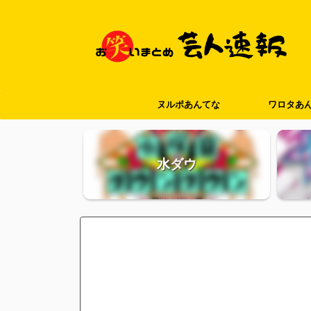
ヌルポあんてな
ワロタあ
水ダウ