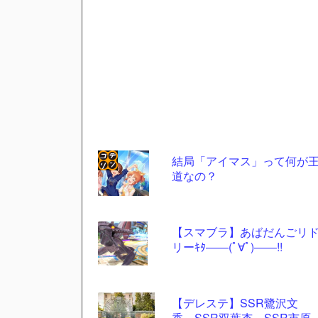
結局「アイマス」って何が
道なの？
コテ
リン
- 固
【スマブラ】あばだんごリ
定リ
リーｷﾀ――(ﾟ∀ﾟ)――!!
ンク
自動
【デレステ】SSR鷺沢文
更新
香、SSR双葉杏、SSR市原