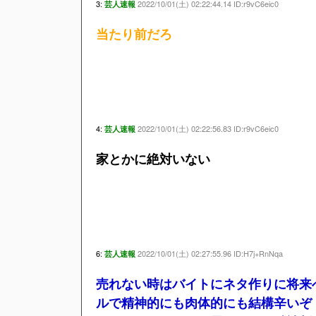
3:
2022/10/01(土) 02:22:44.14 ID:r9vC6eic0
芸人速報
当たり前だろ
4:
2022/10/01(土) 02:22:56.83 ID:r9vC6eic0
芸人速報
家とかに絶対いない
6:
2022/10/01(土) 02:27:55.96 ID:H7j+RnNqa
芸人速報
売れない時はバイトにネタ作りに将来
ルで精神的にも肉体的にも結構辛いぞ