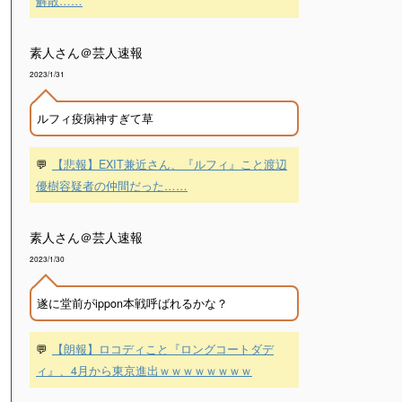
解散……
素人さん＠芸人速報
2023/1/31
ルフィ疫病神すぎて草
💬
【悲報】EXIT兼近さん、『ルフィ』こと渡辺
優樹容疑者の仲間だった……
素人さん＠芸人速報
2023/1/30
遂に堂前がippon本戦呼ばれるかな？
💬
【朗報】ロコディこと『ロングコートダデ
ィ』、4月から東京進出ｗｗｗｗｗｗｗｗ