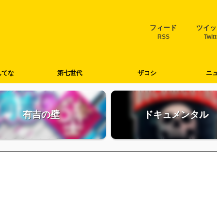
フィード
ツイッ
RSS
Twit
んてな
第七世代
ザコシ
ニ
有吉の壁
ドキュメンタル