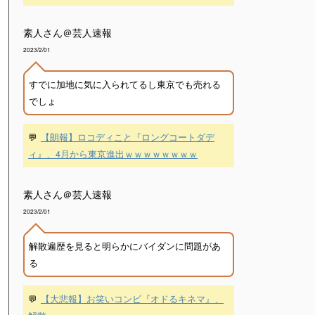
素人さん＠芸人速報
2023/2/01
すでに加地に気に入られてるし東京でも売れる
でしょ
💬
【朗報】ロコディこと『ロングコートダデ
ィ』、4月から東京進出ｗｗｗｗｗｗｗｗ
素人さん＠芸人速報
2023/2/01
解散遍歴を見ると明らかにバイダンに問題があ
る
💬
【大悲報】お笑いコンビ『オドるキネマ』、