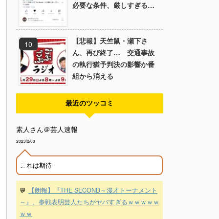
必要な条件、厳しすぎる…
【悲報】天竺鼠・瀬下さ
ん、再び終了… 交通事故
の執行猶予判決の影響か番
組から消える
最近のツッコミ
素人さん＠芸人速報
2023/2/03
これは期待
💬
【朗報】『THE SECOND～漫才トーナメント
～』、参戦表明芸人たちがヤバすぎるｗｗｗｗｗ
ｗｗ