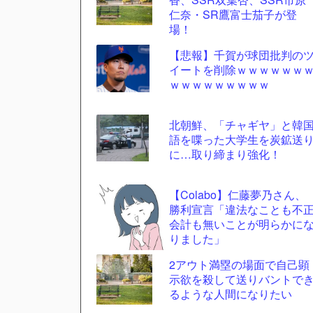
ツー
仁奈・SR鷹富士茄子が登
ル
場！
【悲報】千賀が球団批判の
イートを削除ｗｗｗｗｗｗ
ｗｗｗｗｗｗｗｗｗ
北朝鮮、「チャギヤ」と韓
語を喋った大学生を炭鉱送
に…取り締まり強化！
【Colabo】仁藤夢乃さん、
勝利宣言「違法なことも不
会計も無いことが明らかに
りました」
2アウト満塁の場面で自己顕
示欲を殺して送りバントで
るような人間になりたい