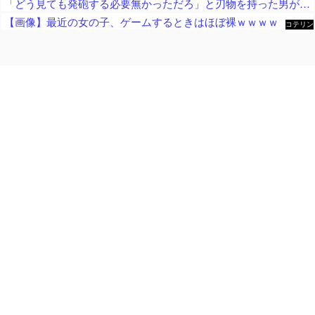
「どう見ても発砲する必要無かっただろ」と刃物を持った男が撃たれた事件に左派が激怒、発砲した警察は何か勘違いしてねえか？
【画像】最近の女の子、ゲームするときはほぼ裸ｗｗｗｗ
コテリン
- 固定リ
ンク自動
更新ツー
ル