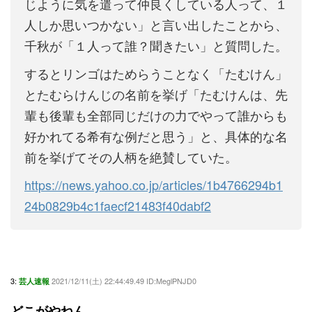
じように気を遣って仲良くしている人って、１
人しか思いつかない」と言い出したことから、
千秋が「１人って誰？聞きたい」と質問した。
するとリンゴはためらうことなく「たむけん」
とたむらけんじの名前を挙げ「たむけんは、先
輩も後輩も全部同じだけの力でやって誰からも
好かれてる希有な例だと思う」と、具体的な名
前を挙げてその人柄を絶賛していた。
https://news.yahoo.co.jp/articles/1b4766294b1
24b0829b4c1faecf21483f40dabf2
3:
2021/12/11(土) 22:44:49.49 ID:MeglPNJD0
芸人速報
どこがやねん