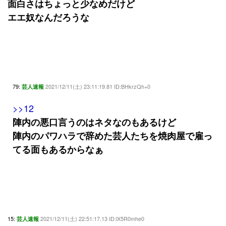
面白さはちょっと少なめだけど
エエ奴なんだろうな
79:
2021/12/11(土) 23:11:19.81 ID:BHkrzQh+0
芸人速報
>>12
陣内の悪口言うのはネタなのもあるけど
陣内のパワハラで辞めた芸人たちを焼肉屋で雇っ
てる面もあるからなぁ
15:
2021/12/11(土) 22:51:17.13 ID:lX5R0mhe0
芸人速報