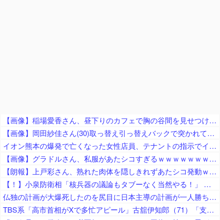
【画像】稲場愛香さん、昼下りのカフェで胸の谷間を見せつける痴女っぷりを披露ｗ
【画像】岡田紗佳さん(30)取っ替え引っ替えバックで突かれてしまうｗｗ
イオン熊本の爆発で亡くなった女性店員、テナントの指示でイオン店舗内に強行突入させられた疑惑が浮上中
【画像】グラドルさん、私服があたシコすぎるｗｗｗｗｗｗｗｗｗｗｗｗｗｗｗｗｗｗｗｗｗｗｗｗｗｗｗｗｗｗｗｗｗｗｗｗｗｗ
【朗報】上戸彩さん、熟れた肉体を隠しきれずあたシコ発動ｗｗｗ
【！】小泉防衛相「核兵器の議論もタブーなく当然やる！」 → 漫画家さん「テレビも新聞も騒げ！憲法違反の暴論！辞任どころか辞職すべき！」
仏独の計画が大爆死したのを尻目に日本主導の計画が一人勝ち状態に、日本政府がドイツを露骨に疫病神扱いして……
TBS系「高市首相がXで多忙アピール」古舘伊知郎（71）「支持率下がってますんで、国民の同情を誘ってるな、と思います」「いいねの数だけ涙をぬぐえる、そういう思いで書いてらっしゃるのかも」