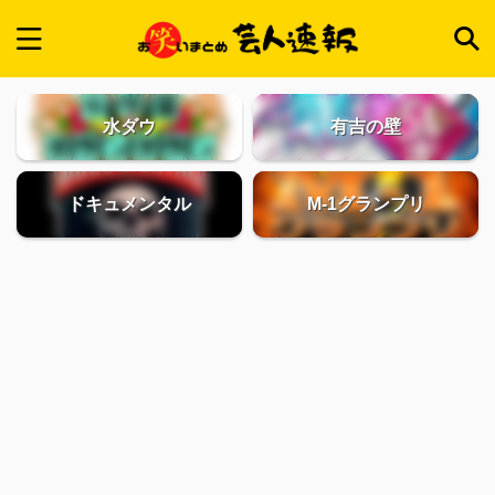
水ダウ
有吉の壁
ドキュメンタル
M-1グランプリ