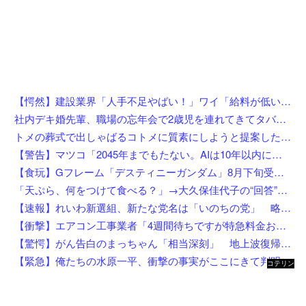
【愕然】建設業界「人手不足やばい！」ワイ「給料が低いんやろうなぁ」→調べた結果w w w w w w w
社内デキ婚先輩、職場の忘年会で2歳児を連れてきてタバコスパスパ酒ゴクゴクで親の自覚ゼロｗｗ挙句の果てに突き飛ばして頭を打たせ「久々の外食でゆっくりしたいんだよ！」にドン引き
トメの葬式で出しゃばるコトメに質素にしようと提案した私！「あんたは関係ない」と言われたのでお望み通り速攻で帰宅してボイコットしてやった結果←自滅してて最高にスカッとするｗ
【警告】マツコ「2045年までもたない。AIは10年以内に来るぞ」
【食玩】Gフレーム「デスティニーガンダム」8月下旬受注開始
「天ぷら、何をつけて食べる？」→大久保佳代子の“回答”にスタジオ驚き「嘘だろ？」
【速報】れいわ新選組、新たな党名は「いのちの党」 略称は「いのち」
【衝撃】エアコン工事業者「4週間待ちですが特急料金お支払い頂けるなら当日可です」←これw w w w w w w
【驚愕】がん告白のまっちゃん「相当深刻」 地上波復帰の意外な切り札はまさかの…w w w w w w w w w
【緊急】俺たちの水原一平、衝撃の事実がここにきて判明！！一発逆転へ！！←これw w w w w w w w w
コテリン
- 固定リ
ンク自動
更新ツー
ル