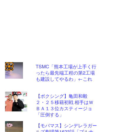
TSMC「熊本工場が上手く行
ったら最先端工程の第2工場
コテ
も建設してやるわ」←これ
リン
- 固
【ボクシング】亀田和毅
定リ
２・２５移籍初戦 相手はＷ
ＢＡ１３位カスティージョ
ンク
「圧倒する」
自動
【モバマス】シンデレラガー
更新
ルズ劇場第1623話「ブルナ