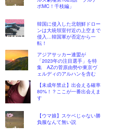
ツー
ポMC！千枝編」
ル
韓国に侵入した北朝鮮ドロー
ンは大統領室付近の上空まで
侵入…韓国軍が否定から一
転！
アジアサッカー連盟が
「2023年の注目選手」を特
集 AZの菅原由勢や東京ヴ
ェルディのアルハンを含む
11選手
【未成年禁止】出会える確率
80%！？ここが一番出会えま
す
【ウマ娘】スケベじゃない勝
負服なんて無い説