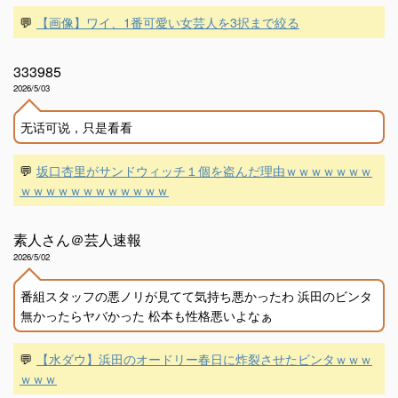
💬
【画像】ワイ、1番可愛い女芸人を3択まで絞る
333985
2026/5/03
无话可说，只是看看
💬
坂口杏里がサンドウィッチ１個を盗んだ理由ｗｗｗｗｗｗｗ
ｗｗｗｗｗｗｗｗｗｗｗｗ
素人さん＠芸人速報
2026/5/02
番組スタッフの悪ノリが見てて気持ち悪かったわ 浜田のビンタ
無かったらヤバかった 松本も性格悪いよなぁ
💬
【水ダウ】浜田のオードリー春日に炸裂させたビンタｗｗｗ
ｗｗｗ