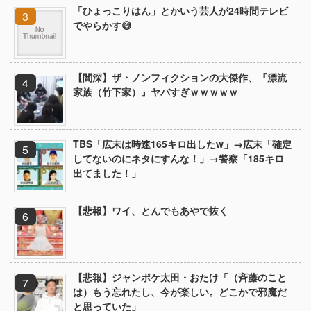
「ひょっこりはん」とかいう芸人が24時間テレビ
でやらかす😅
【闇深】ザ・ノンフィクションの大傑作、『漂流
家族（竹下家）』ヤバすぎｗｗｗｗｗ
TBS「広末は時速165キロ出したw」→広末「確定
してないのにネタにすんな！」→警察「185キロ
出てました！」
【悲報】ワイ、とんでもあやで抜く
【悲報】ジャンポケ太田・おたけ「（斉藤のこと
は）もう忘れたし、今が楽しい。どこかで邪魔だ
と思っていた」