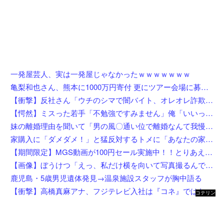
一発屋芸人、実は一発屋じゃなかったｗｗｗｗｗｗｗ
亀梨和也さん、熊本に1000万円寄付 更にツアー会場に募金箱設置
【衝撃】反社さん「ウチのシマで闇バイト、オレオレ詐欺、強盗する奴らぶっ○す」←これw w w w w w w
【愕然】ミスった若手「不勉強ですみません」俺「いいってことよ、教えてあげんよ」若手「訴えます」←ちょっと待って、コレワイが悪いんか？？？？？？？
妹の離婚理由を聞いて「男の風〇通い位で離婚なんて我慢足りないｗ私なら自分を反省する」とドヤるコトメ。すかさずコトメ夫が風〇店に入る証拠写真を見せてあげた結果ｗｗｗｗｗｗ
家購入に「ダメダメ！」と猛反対するトメに「あなたの家じゃありません」と言い放った結果→激怒したトメが自ら〇〇を口にして最高の展開へｗｗｗｗｗｗ
【期間限定】MGS動画が100円セール実施中！！とりあえず全部買うやろｗｗｗｗｗ
【画像】ぼうけつ「えっ、私だけ横を向いて写真撮るんですか？！」→結果w w w w w w w w
鹿児島・5歳男児遺体発見→温泉施設スタッフが胸中語る
【衝撃】高橋真麻アナ、フジテレビ入社は『コネ』ではないが…「忖度じゃないですか？」←これw w w w w w w w
コテリン
- 固定リ
ンク自動
更新ツー
ル