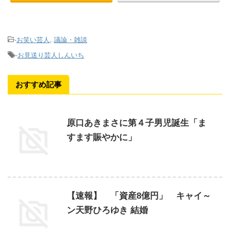
-
お笑い芸人
,
議論・雑談
-
お見送り芸人しんいち
おすすめ記事
原口あきまさに第４子男児誕生「ま
すます賑やかに」
【速報】 「資産8億円」 キャイ～
ン天野ひろゆき 結婚