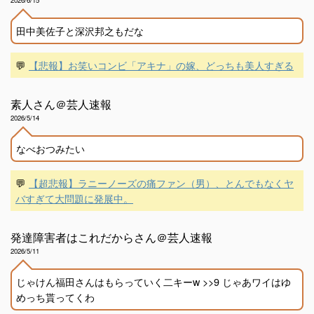
田中美佐子と深沢邦之もだな
💬
【悲報】お笑いコンビ「アキナ」の嫁、どっちも美人すぎる
素人さん＠芸人速報
2026/5/14
なべおつみたい
💬
【超悲報】ラニーノーズの痛ファン（男）、とんでもなくヤ
バすぎて大問題に発展中。
発達障害者はこれだからさん＠芸人速報
2026/5/11
じゃけん福田さんはもらっていく二キーw >>9 じゃあワイはゆ
めっち貰ってくわ