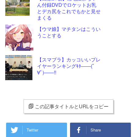
ん付録DVDでロケットお乳
とデカ尻をこれでもかと見せ
まくる
【ウマ娘】マチタンはこうい
うことする
【スマブラ】カッコいいプレ
イヤーランキングｷﾀ――(ﾟ
∀ﾟ)――!!
この記事タイトルとURLをコピー
Twitter
Share