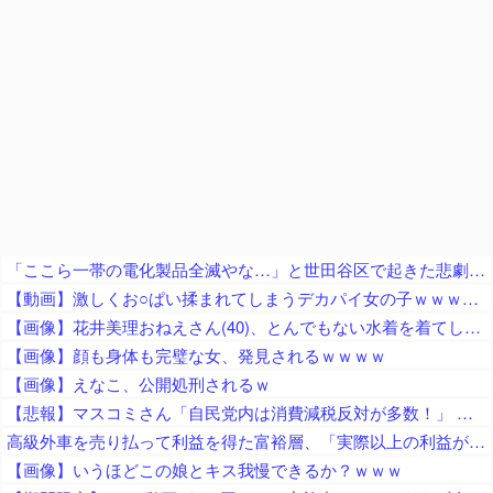
「ここら一帯の電化製品全滅やな…」と世田谷区で起きた悲劇に目撃者騒然、下手したら自己破産ルートなのでは……
【動画】激しくお○ぱい揉まれてしまうデカパイ女の子ｗｗｗｗｗｗｗｗ
【画像】花井美理おねえさん(40)、とんでもない水着を着てしまうｗｗ
【画像】顔も身体も完璧な女、発見されるｗｗｗｗ
【画像】えなこ、公開処刑されるｗ
【悲報】マスコミさん「自民党内は消費減税反対が多数！」 → 自民党議員の内部暴露で嘘が完全発覚 → ｗｗｗｗｗｗｗｗｗｗｗｗｗｗ
高級外車を売り払って利益を得た富裕層、「実際以上の利益があったとして課税される」とかけられた税金額に不満を漏らす
【画像】いうほどこの娘とキス我慢できるか？ｗｗｗ