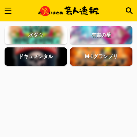
水ダウ
有吉の壁
ドキュメンタル
M-1グランプリ