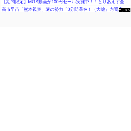
【期間限定】MGS動画が100円セール実施中！！とりあえず全部買うやろｗｗｗｗｗ
高市早苗「熊本視察」謎の勢力「3分間滞在！（大嘘」内閣広報官「事実無根（全否定」高市早苗「51分間視察（首相動静」マスコミ「被災者証言で10秒！（印象操作」→
コテリン
- 固定リ
ンク自動
更新ツー
ル