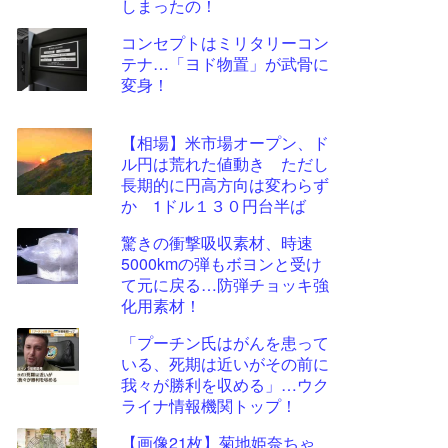
しまったの！
コンセプトはミリタリーコン
テナ…「ヨド物置」が武骨に
変身！
【相場】米市場オープン、ド
ル円は荒れた値動き ただし
長期的に円高方向は変わらず
か 1ドル１３０円台半ば
驚きの衝撃吸収素材、時速
5000kmの弾もボヨンと受け
て元に戻る…防弾チョッキ強
化用素材！
「プーチン氏はがんを患って
いる、死期は近いがその前に
我々が勝利を収める」…ウク
ライナ情報機関トップ！
【画像21枚】菊地姫奈ちゃ