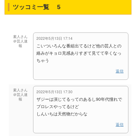
ツッコミ一覧 5
素人さん
2022年5月13日 17:14
＠芸人速
こいついろんな番組出てるけど他の芸人との
報
絡みがキョロ充感ありすぎて見てて辛くなっ
ちゃう
返信
素人さん
2022年5月13日 17:30
＠芸人速
ザジーは演じてるってのあるし90年代憧れで
報
プロレスやってるけど
しんいちは天然物だからな
返信