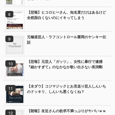
【悲報】ヒコロヒーさん、知名度だけはあるけど
全然面白くないのにイキってしまう
元極道芸人・ラフコントロール重岡のヤンキー伝
説
【悲報】元芸人「ガッツ」、女性に暴行で逮捕
『細かすぎて』のなかなか歌い出さない長渕剛
【水ダウ】コジマジックとお見送り芸人しんいち
のドッキリ、しんいち悪くなくね？
【朗報】友近さんの欲求不満っぷりがヤバいｗｗ