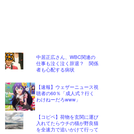
中居正広さん、WBC関連の
仕事も泣く泣く辞退？ 関係
コテ
者も心配する病状
リン
- 固
【速報】ウェザーニュース視
定リ
聴者の60％「成人式？行く
わけねーだろwww」
ンク
自動
【コピペ】荷物を玄関に運び
更新
入れてたらウチの猫が野良猫
ツー
を全速力で追いかけて行って
ル