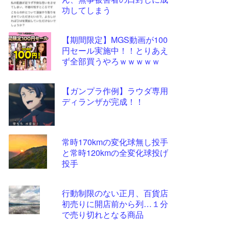
ツー
功してしまう
ル
【期間限定】MGS動画が100
円セール実施中！！とりあえ
ず全部買うやろｗｗｗｗｗ
【ガンプラ作例】ラウダ専用
ディランザが完成！！
常時170kmの変化球無し投手
と常時120kmの全変化球投げ
投手
行動制限のない正月、百貨店
初売りに開店前から列…１分
で売り切れとなる商品