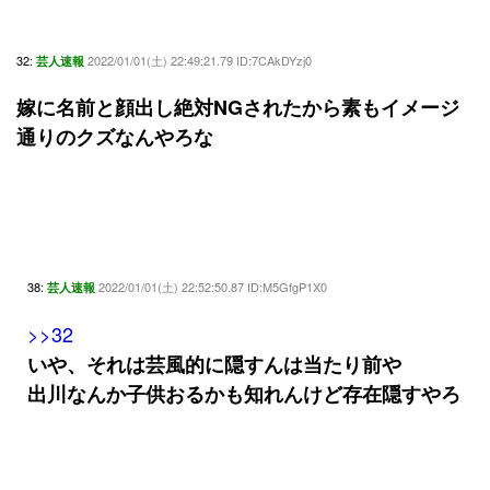
32:
2022/01/01(土) 22:49:21.79 ID:7CAkDYzj0
芸人速報
嫁に名前と顔出し絶対NGされたから素もイメージ
通りのクズなんやろな
38:
2022/01/01(土) 22:52:50.87 ID:M5GfgP1X0
芸人速報
>>32
いや、それは芸風的に隠すんは当たり前や
出川なんか子供おるかも知れんけど存在隠すやろ