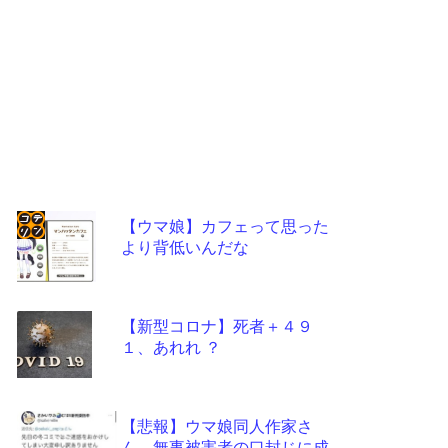
【ウマ娘】カフェって思った
より背低いんだな
コテ
リン
- 固
【新型コロナ】死者＋４９
定リ
１、あれれ ？
ンク
自動
【悲報】ウマ娘同人作家さ
更新
ん、無事被害者の口封じに成