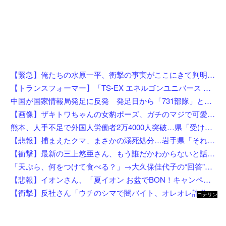
【緊急】俺たちの水原一平、衝撃の事実がここにきて判明！！一発逆転へ！！←これw w w w w w w w w
【トランスフォーマー】「TS-EX エネルゴンユニバース オプティマスプライム」【T-SPARK ZONE 流通限定で予約開始】
中国が国家情報局発足に反発 発足日から「731部隊」と結び付け戦後秩序への挑発と非難
【画像】ザキトワちゃんの女豹ポーズ、ガチのマジで可愛くてワイらに刺さりまくってしまうw w w w w w w w w w
熊本、人手不足で外国人労働者2万4000人突破…県「受け入れ拡大」へ
【悲報】捕まえたクマ、まさかの溺死処分…岩手県「それはダメ」と町を注意
【衝撃】最新の三上悠亜さん、もう誰だかわからないと話題になってしまった画像がこちら
「天ぷら、何をつけて食べる？」→大久保佳代子の“回答”にスタジオ驚き「嘘だろ？」
【悲報】イオンさん、「夏イオン お盆でBON！キャンペーン」からBON！を削除 理由不明
【衝撃】反社さん「ウチのシマで闇バイト、オレオレ詐欺、強盗する奴らぶっ○す」←これw w w w w w w
コテリン
- 固定リ
ンク自動
更新ツー
ル