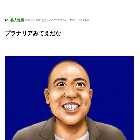
45:
2022/01/01(土) 22:59:29.57 ID:nfkFh5AA0
芸人速報
プラナリアみてえだな