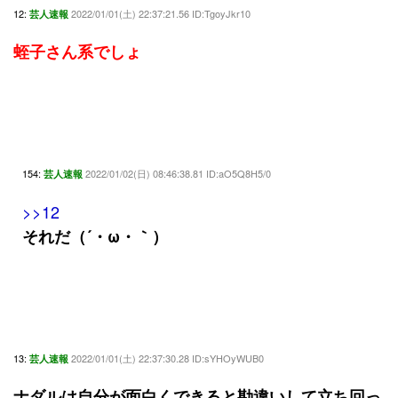
12:
2022/01/01(土) 22:37:21.56 ID:TgoyJkr10
芸人速報
蛭子さん系でしょ
154:
2022/01/02(日) 08:46:38.81 ID:aO5Q8H5/0
芸人速報
>>12
それだ（´・ω・｀）
13:
2022/01/01(土) 22:37:30.28 ID:sYHOyWUB0
芸人速報
ナダルは自分が面白くできると勘違いして立ち回っ