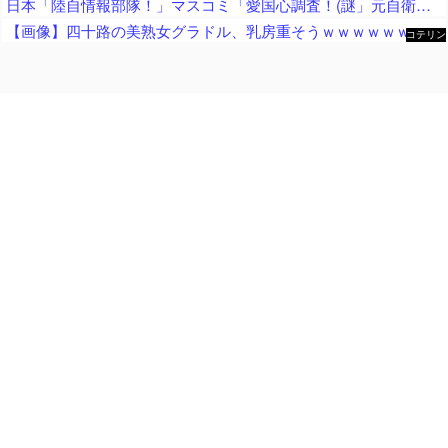
日本「陸自情報部隊！」マスコミ「愛国心調査！(謎」元自衛隊員「対外情報部門の現地情報隊が調査(実在する人物か不明な証言」朝霞駐屯地「火災発生(因果関係不明」→
【画像】四十路の美熟女グラドル、乳房重そうｗｗｗｗｗｗｗｗｗｗｗｗ
コテリン
- 固定リ
ンク自動
更新ツー
ル