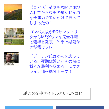
【コピペ】荷物を玄関に運び
入れてたらウチの猫が野良猫
を全速力で追いかけて行って
しまったの！
ガンバ大阪がSCサンタ・リ
タからMFダワンを完全移籍
で獲得と発表 昨季は期限付
き移籍でプレー
「プーチン氏はがんを患って
いる、死期は近いがその前に
我々が勝利を収める」…ウク
ライナ情報機関トップ！
この記事タイトルとURLをコピー