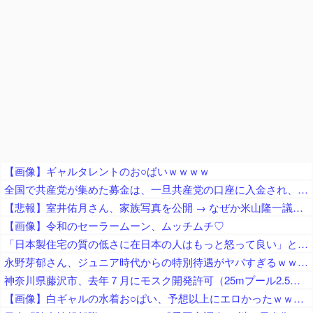
【画像】ギャルタレントのお○ぱいｗｗｗｗ
全国で共産党が集めた募金は、一旦共産党の口座に入金され、まとめて、被災自治体や団体（農協や漁協など）にも届けられます
【悲報】室井佑月さん、家族写真を公開 → なぜか米山隆一議員の姿が消えてネットで話題に → 「レスバで忙しいの？」「撮影係に徹してるのか？」
【画像】令和のセーラームーン、ムッチムチ♡
「日本製住宅の質の低さに在日本の人はもっと怒って良い」と在米邦人が御忠告、アメリカ製の家屋なら冷房無しでも快適に過ごせて……
永野芽郁さん、ジュニア時代からの特別待遇がヤバすぎるｗｗｗｗｗ
神奈川県藤沢市、去年７月にモスク開発許可（25mプール2.5個分くらいのサイズ） → 反対署名3万人超、藤沢市議会にモスク反対の請願・陳情が40件以上 → 市議会、すべて否決
【画像】白ギャルの水着お○ぱい、予想以上にエロかったｗｗｗｗ