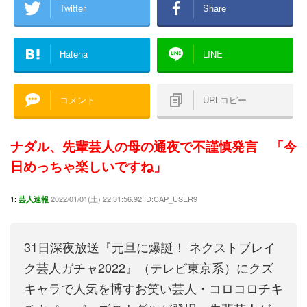
Twitter
Share
Hatena
LINE
コメント
URLコピー
ナダル、先輩芸人の母の通夜で不謹慎発言 「今
日めっちゃ楽しいですね」
1:
2022/01/01(土) 22:31:56.92 ID:CAP_USER9
芸人速報
31日深夜放送『元旦に爆誕！ ネクストブレイ
ク芸人ガチャ2022』（テレビ東京系）にクズ
キャラで人気を博すお笑い芸人・コロコロチキ