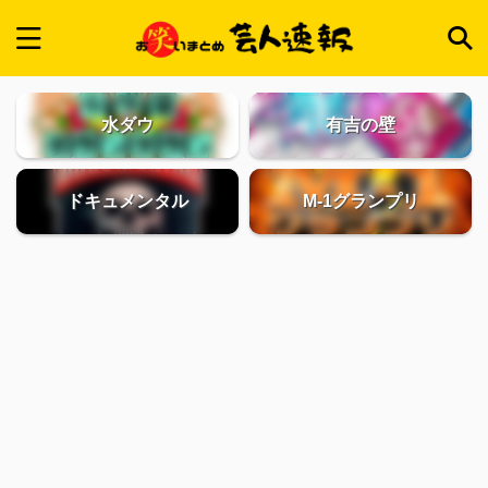
水ダウ
有吉の壁
ドキュメンタル
M-1グランプリ