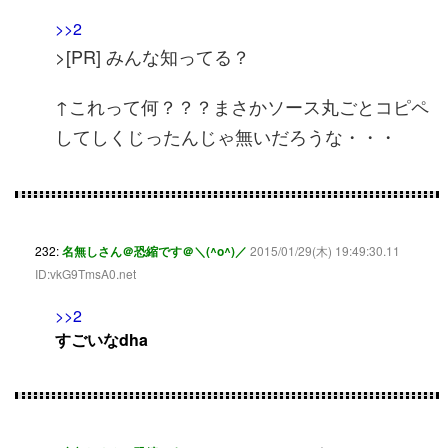
>>2
>[PR] みんな知ってる？
↑これって何？？？まさかソース丸ごとコピペ
してしくじったんじゃ無いだろうな・・・
232:
名無しさん＠恐縮です＠＼(^o^)／
2015/01/29(木) 19:49:30.11
ID:vkG9TmsA0.net
>>2
すごいなdha