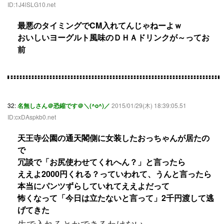
ID:1J4lSLG10.net
最悪のタイミングでCM入れてんじゃねーよｗ
おいしいヨーグルト風味のＤＨＡドリンクが～ってお
前
32:
名無しさん＠恐縮です＠＼(^o^)／
2015/01/29(木) 18:39:05.51
ID:cxDAspkb0.net
天王寺公園の通天閣側に女装したおっちゃんが居たの
で
冗談で「お尻使わせてくれへん？」と言ったら
ええよ2000円くれる？っていわれて、うんと言ったら
本当にパンツずらしていれてええよだって
怖くなって「今日は立たないと言って」2千円渡して逃
げてきた
生で入れろとかできるわけない