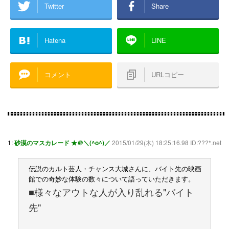
Twitter
Share
Hatena
LINE
コメント
URLコピー
1:
砂漠のマスカレード ★＠＼(^o^)／
2015/01/29(木) 18:25:16.98 ID:???*.net
伝説のカルト芸人・チャンス大城さんに、バイト先の映画
館での奇妙な体験の数々について語っていただきます。
■様々なアウトな人が入り乱れる"バイト
先"