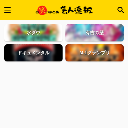
水ダウ
有吉の壁
ドキュメンタル
M-1グランプリ