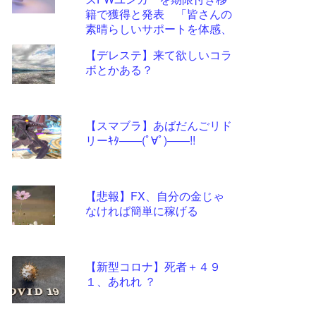
ツー
籍で獲得と発表 「皆さんの
ル
素晴らしいサポートを体感、
経験するのを待ちきれませ
【デレステ】来て欲しいコラ
ん」
ボとかある？
【スマブラ】あばだんごリド
リーｷﾀ――(ﾟ∀ﾟ)――!!
【悲報】FX、自分の金じゃ
なければ簡単に稼げる
【新型コロナ】死者＋４９
１、あれれ ？