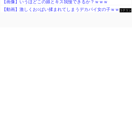
【画像】いうほどこの娘とキス我慢できるか？ｗｗｗ
【動画】激しくお○ぱい揉まれてしまうデカパイ女の子ｗｗｗｗｗｗｗｗ
コテリン
- 固定リ
ンク自動
更新ツー
ル