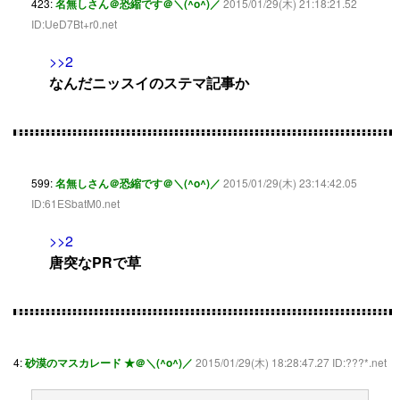
423:
名無しさん＠恐縮です＠＼(^o^)／
2015/01/29(木) 21:18:21.52
ID:UeD7Bt+r0.net
>>2
なんだニッスイのステマ記事か
599:
名無しさん＠恐縮です＠＼(^o^)／
2015/01/29(木) 23:14:42.05
ID:61ESbatM0.net
>>2
唐突なPRで草
4:
砂漠のマスカレード ★＠＼(^o^)／
2015/01/29(木) 18:28:47.27 ID:???*.net