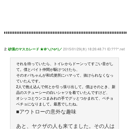
2:
砂漠のマスカレード ★＠＼(^o^)／
2015/01/29(木) 18:26:48.71 ID:???*.net
それを待っていたら、トイレからドーンってすごい音がし
て。僕とバイト仲間が駆けつけたら、
そのオバちゃんが和式便所にハマって、抜けられなくなっ
ていたんです。
2人で抱え込んで何とか引っ張り出して。僕はそのとき、新
品のステューシーの白いシャツを着ていたんですけど、
オシッコとウンコまみれの手でグッとつかまれて、ベチョ
ベチョになりまして。最悪でしたね。
■アウトローの意外な趣味
あと、ヤクザの人も来てました。その人は