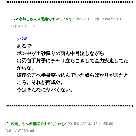
356:
名無しさん＠恐縮です＠＼(^o^)／
2015/01/29(木) 20:45:11.21
ID:pWNBUETV0.net
>>38
あるで
ポン中が土砂降りの雨ん中号泣しながら
出刃包丁片手にチャリ立ちこぎして全力疾走してた
からな。
彼岸の方へ半身突っ込んでいた奴らばかりが居たと
ころ。それが西成や。
今はそんなにヤバくない。
42:
名無しさん＠恐縮です＠＼(^o^)／
2015/01/29(木) 18:41:55.89
ID:6+IVuEE60.net