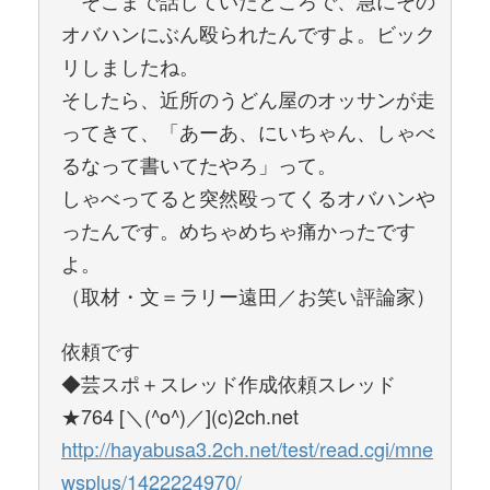
そこまで話していたところで、急にその
オバハンにぶん殴られたんですよ。ビック
リしましたね。
そしたら、近所のうどん屋のオッサンが走
ってきて、「あーあ、にいちゃん、しゃべ
るなって書いてたやろ」って。
しゃべってると突然殴ってくるオバハンや
ったんです。めちゃめちゃ痛かったです
よ。
（取材・文＝ラリー遠田／お笑い評論家）
依頼です
◆芸スポ＋スレッド作成依頼スレッド
★764 [＼(^o^)／](c)2ch.net
http://hayabusa3.2ch.net/test/read.cgi/mne
wsplus/1422224970/