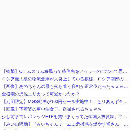
【衝撃】Q：ムスリム移民って移住先をアッラーの土地って思ってるの？ → 衝撃の回答がコチラ → ｗｗｗｗｗｗｗｗｗｗｗｗｗｗ
ロシア最大級の物流倉庫が大炎上している模様、ロシア南部の物流網が破綻寸前の瀬戸際に……
【画像】あのちゃんの最も落ち着く寝相が正常位だったｗｗｗｗｗｗｗｗｗｗｗｗｗｗｗｗｗｗｗｗｗｗｗｗｗｗｗｗｗｗｗｗｗｗｗｗ
全盛期の沢尻エリカって可愛かったか？
【期間限定】MGS動画が100円セール実施中！！とりあえず全部買うやろｗｗｗｗｗ
【画像】下着姿の車中泊女子、盗撮されるｗｗｗｗ
少し前までレバレッジETFを買いまくってた韓国人投資家、半導体株が下落局面に突入したと判断した途端に……
【みい山騒動】『みいちゃんミームに危機感を燃やす皆さん、何故チー牛ミームに微温的だったの？フェミの男性揶揄を、なぜ諫めてくれなかった？』