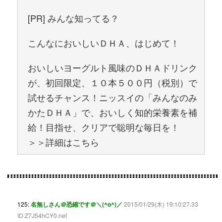
[PR] みんな知ってる？
こんなにおいしいＤＨＡ、はじめて！
おいしいヨーグルト風味のＤＨＡドリンク
が、初回限定、１０本５００円（税別）で
試せるチャンス！ニッスイの「みんなのみ
かたＤＨＡ」で、おいしく知的栄養素を補
給！目指せ、クリアで聡明な毎日を！
＞＞詳細はこちら
125:
名無しさん＠恐縮です＠＼(^o^)／
2015/01/29(木) 19:10:27.33
ID:Z7J54hCY0.net