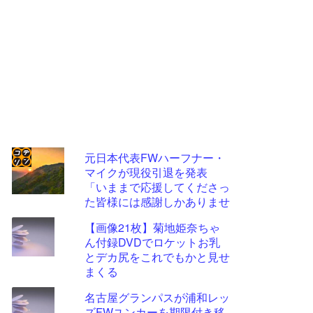
元日本代表FWハーフナー・
マイクが現役引退を発表
コテ
「いままで応援してくださっ
リン
た皆様には感謝しかありませ
ん」
- 固
【画像21枚】菊地姫奈ちゃ
定リ
ん付録DVDでロケットお乳
とデカ尻をこれでもかと見せ
ンク
まくる
自動
名古屋グランパスが浦和レッ
更新
ズFWユンカーを期限付き移