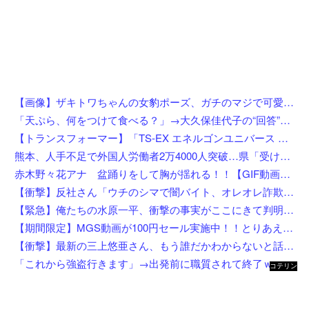
【画像】ザキトワちゃんの女豹ポーズ、ガチのマジで可愛くてワイらに刺さりまくってしまうw w w w w w w w w w
「天ぷら、何をつけて食べる？」→大久保佳代子の“回答”にスタジオ驚き「嘘だろ？」
【トランスフォーマー】「TS-EX エネルゴンユニバース オプティマスプライム」【T-SPARK ZONE 流通限定で予約開始】
熊本、人手不足で外国人労働者2万4000人突破…県「受け入れ拡大」へ
赤木野々花アナ 盆踊りをして胸が揺れる！！【GIF動画あり】
【衝撃】反社さん「ウチのシマで闇バイト、オレオレ詐欺、強盗する奴らぶっ○す」←これw w w w w w w
【緊急】俺たちの水原一平、衝撃の事実がここにきて判明！！一発逆転へ！！←これw w w w w w w w w
【期間限定】MGS動画が100円セール実施中！！とりあえず全部買うやろｗｗｗｗｗ
【衝撃】最新の三上悠亜さん、もう誰だかわからないと話題になってしまった画像がこちら
「これから強盗行きます」→出発前に職質されて終了ｗｗｗｗｗｗｗｗ
コテリン
- 固定リ
ンク自動
更新ツー
ル