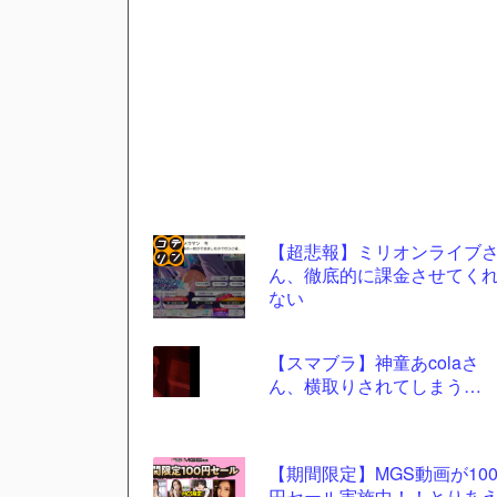
【超悲報】ミリオンライブ
ん、徹底的に課金させてく
コテ
ない
リン
- 固
【スマブラ】神童あcolaさ
定リ
ん、横取りされてしまう…
ンク
自動
【期間限定】MGS動画が10
更新
円セール実施中！！とりあ