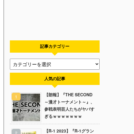
記事カテゴリー
人気の記事
【朗報】『THE SECOND
～漫才トーナメント～』、
参戦表明芸人たちがヤバす
ぎるｗｗｗｗｗｗｗ
【R-1 2023】『R-1グラン