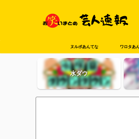
ヌルポあんてな
ワロタあ
水ダウ