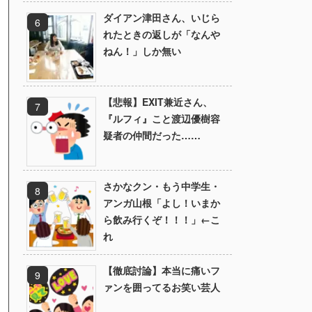
ダイアン津田さん、いじら
れたときの返しが「なんや
ねん！」しか無い
【悲報】EXIT兼近さん、
『ルフィ』こと渡辺優樹容
疑者の仲間だった……
さかなクン・もう中学生・
アンガ山根「よし！いまか
ら飲み行くぞ！！！」←こ
れ
【徹底討論】本当に痛いフ
ァンを囲ってるお笑い芸人