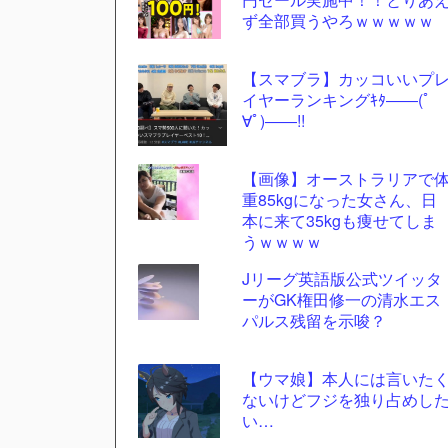
ツー
ず全部買うやろｗｗｗｗｗ
ル
【スマブラ】カッコいいプ
イヤーランキングｷﾀ――(ﾟ
∀ﾟ)――!!
【画像】オーストラリアで
重85kgになった女さん、日
本に来て35kgも痩せてしま
うｗｗｗｗ
Jリーグ英語版公式ツイッタ
ーがGK権田修一の清水エス
パルス残留を示唆？
【ウマ娘】本人には言いた
ないけどフジを独り占めし
い…