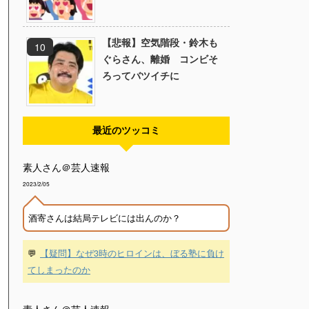
【悲報】空気階段・鈴木も
ぐらさん、離婚 コンビそ
ろってバツイチに
最近のツッコミ
素人さん＠芸人速報
2023/2/05
酒寄さんは結局テレビには出んのか？
💬
【疑問】なぜ3時のヒロインは、ぼる塾に負け
てしまったのか