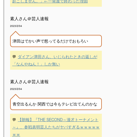
起こしません。」←一発屋で終わった理由
素人さん＠芸人速報
2023/2/04
津田はでかい声で怒ってるだけでおもろい
💬
ダイアン津田さん、いじられたときの返しが
「なんやねん！」しか無い
素人さん＠芸人速報
2023/2/04
青空出るんか 関西では今もテレビ出てんのかな
💬
【朗報】『THE SECOND～漫才トーナメント
～』、参戦表明芸人たちがヤバすぎるｗｗｗｗｗ
ｗｗ