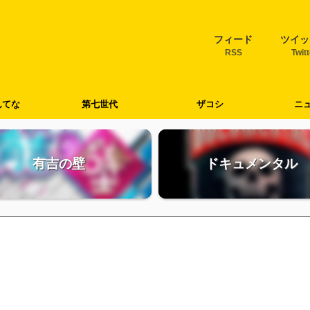
フィード
ツイッ
RSS
Twit
んてな
第七世代
ザコシ
ニ
有吉の壁
ドキュメンタル