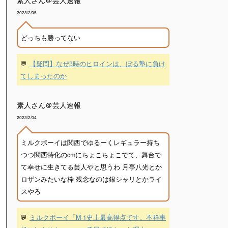
素人さん＠芸人速報
2023/2/05
どっちも勝ってない
💬
【疑問】なぜ3時のヒロインは、ぼる塾に負け
てしまったのか
素人さん＠芸人速報
2023/2/04
ミルクボーイは関西でゆるーくレギュラー持ち
つつ関西特化のcmにちょこちょこでて、舞台で
て幸せに生きてる芸人やと思うわ 月亭八光とか
ロザンみたいな枠 残念なのは銀シャリとかライ
スやろ
💬
ミルクボーイ「M-1史上最高得点です。不祥事