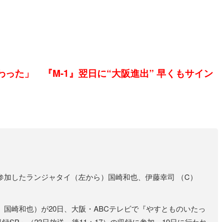
った」 『M-1』翌日に“大阪進出” 早くもサイン
参加したランジャタイ（左から）国崎和也、伊藤幸司 （C）
国崎和也）が20日、大阪・ABCテレビで『やすとものいたっ
録SP」（23日放送 後11：17）の収録に参加。19日に行われ