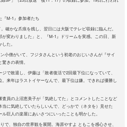
『M-1』参加者たち
イ。確かな爪痕を残し、翌日には大阪でテレビ収録に臨んだ。
部が変わりました」と、『M-1』ドリームを実感。この日、新
かした。
ン小僧がいて、フジタさんという初老のおじいさんが『サイ
と驚きの表情。
ジで敗退し、伊藤は「敗者復活で2回最下位になっていて、
位。来年はラストイヤーなんで、最下位は嫌。できれば優勝し
査員の上沼恵美子が「気絶してた」とコメントしたことなど
本当に気絶していたらしいんで、どっかで（ネタを）見せた
ール巨人の楽屋にあいさつにいったことも明かした。
りで、独自の世界観を展開。海原やすよ ともこを感心させ、