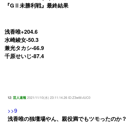
『GⅡ未勝利戦』最終結果
浅香唯+204.6
水崎綾女-50.3
兼光タカシ-66.9
千原せいじ-87.4
12:
2021/11/10(水) 23:11:14.26 ID:Z3wM+lUC0
芸人速報
>>9
浅香唯の独壇場やん、親役満でもツモったのか？