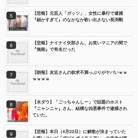
【悲報】元芸人「ガッツ」、女性に暴行で逮捕
『細かすぎて』のなかなか歌い出さない長渕剛
【悲報】ナイナイ矢部さん、お笑いマニアの間で
『無能』で有名だった
【朗報】友近さんの欲求不満っぷりがヤバいｗｗ
ｗｗｗｗ
【水ダウ】「ごっちゃんしー」で話題のホスト
『ニャンニャ』さん、結構な凶悪事件で逮捕され
ていた。
【悲報】本日（4月22日）に解散が決まっていた
お笑いコンビ「デビルポメラニアン」の末次が盗