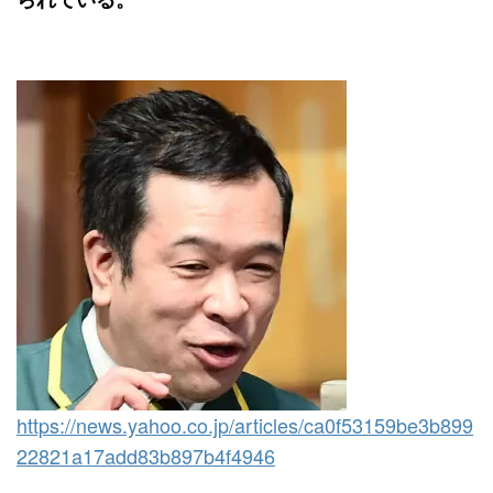
https://news.yahoo.co.jp/articles/ca0f53159be3b899
22821a17add83b897b4f4946