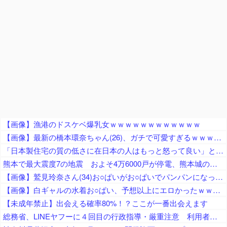
【画像】漁港のドスケベ爆乳女ｗｗｗｗｗｗｗｗｗｗｗｗ
【画像】最新の橋本環奈ちゃん(26)、ガチで可愛すぎるｗｗｗｗｗ
「日本製住宅の質の低さに在日本の人はもっと怒って良い」と在米邦人が御忠告、アメリカ製の家屋なら冷房無しでも快適に過ごせて……
熊本で最大震度7の地震 およそ4万6000戸が停電、熊本城の石垣が崩れたとの情報 川内・玄海原発に異常なし、通常運転継続中 生放送中だったジャパネットさん、ヘルメット被って地震情報を伝える
【画像】鷲見玲奈さん(34)お○ぱいがお○ぱいでパンパンになってしまうｗ
【画像】白ギャルの水着お○ぱい、予想以上にエロかったｗｗｗｗ
【未成年禁止】出会える確率80%！？ここが一番出会えます
総務省、LINEヤフーに４回目の行政指導・厳重注意 利用者を識別する情報など約803万件を利用者に無断で韓国企業に送信（電気通信事業法違反）