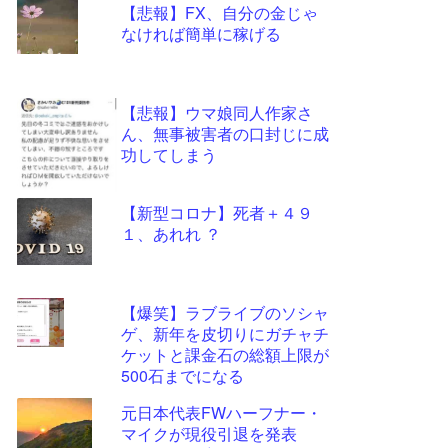
【悲報】FX、自分の金じゃ
更新
なければ簡単に稼げる
ツー
ル
【悲報】ウマ娘同人作家さ
ん、無事被害者の口封じに成
功してしまう
【新型コロナ】死者＋４９
１、あれれ ？
【爆笑】ラブライブのソシャ
ゲ、新年を皮切りにガチャチ
ケットと課金石の総額上限が
500石までになる
元日本代表FWハーフナー・
マイクが現役引退を発表