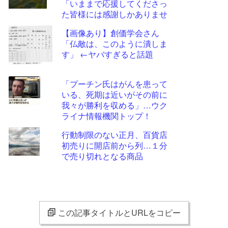
「いままで応援してくださっ
た皆様には感謝しかありませ
ん」
【画像あり】創価学会さん
「仏敵は、このように潰しま
す」 ←ヤバすぎると話題
「プーチン氏はがんを患って
いる、死期は近いがその前に
我々が勝利を収める」…ウク
ライナ情報機関トップ！
行動制限のない正月、百貨店
初売りに開店前から列…１分
で売り切れとなる商品
この記事タイトルとURLをコピー