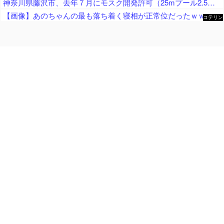
神奈川県藤沢市、去年７月にモスク開発許可（25mプール2.5個分くらいのサイズ） → 反対署名3万人超、藤沢市議会にモスク反対の請願・陳情が40件以上 → 市議会、すべて否決
【画像】あのちゃんの最も落ち着く寝相が正常位だったｗｗｗｗｗｗｗｗｗｗｗｗｗｗｗｗｗｗｗｗｗｗｗｗｗｗｗｗｗｗｗｗｗｗｗｗ
コテリン
- 固定リ
ンク自動
更新ツー
ル