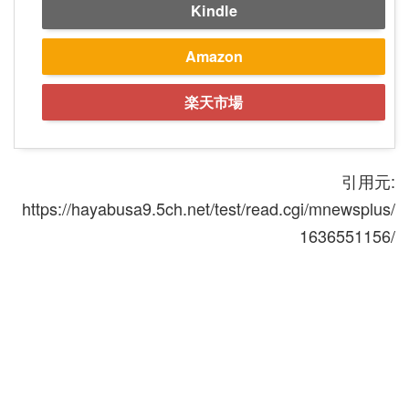
Kindle
Amazon
楽天市場
引用元:
https://hayabusa9.5ch.net/test/read.cgi/mnewsplus/
1636551156/