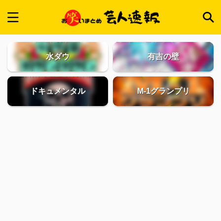
水ダウ
有吉の壁
ドキュメンタル
M-1グランプリ