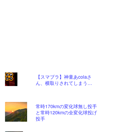
【スマブラ】神童あcolaさ
ん、横取りされてしまう…
コテ
リン
- 固
常時170kmの変化球無し投手
定リ
と常時120kmの全変化球投げ
投手
ンク
自動