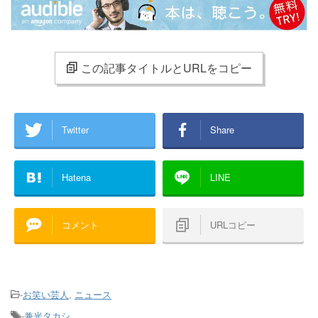
この記事タイトルとURLをコピー
Twitter
Share
Hatena
LINE
コメント
URLコピー
-
お笑い芸人
,
ニュース
-
兼光タカシ