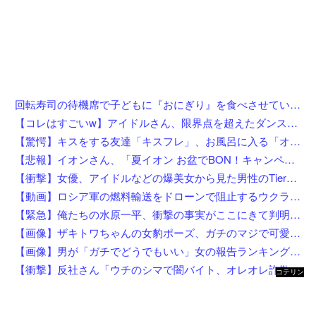
回転寿司の待機席で子どもに『おにぎり』を食べさせている親を目撃したんだが……え？！何しにきたん？
【コレはすごいw】アイドルさん、限界点を超えたダンスを披露した結果w w w w w w w w
【驚愕】キスをする友達「キスフレ」、お風呂に入る「オフレ」、添い寝の「ソフレ」… Z世代が恋人ではなく「〇〇フレ」を選ぶ理由がこちらw w w w w w w w
【悲報】イオンさん、「夏イオン お盆でBON！キャンペーン」からBON！を削除 理由不明
【衝撃】女優、アイドルなどの爆美女から見た男性のTierリストがこれ←勿論優秀なお前らは入ってるよな？？？？？
【動画】ロシア軍の燃料輸送をドローンで阻止するウクライナ。
【緊急】俺たちの水原一平、衝撃の事実がここにきて判明！！一発逆転へ！！←これw w w w w w w w w
【画像】ザキトワちゃんの女豹ポーズ、ガチのマジで可愛くてワイらに刺さりまくってしまうw w w w w w w w w w
【画像】男が「ガチでどうでもいい」女の報告ランキング、圧倒的第１位と言えば『コレ』w w w w w w w w w w
【衝撃】反社さん「ウチのシマで闇バイト、オレオレ詐欺、強盗する奴らぶっ○す」←これw w w w w w w
コテリン
- 固定リ
ンク自動
更新ツー
ル