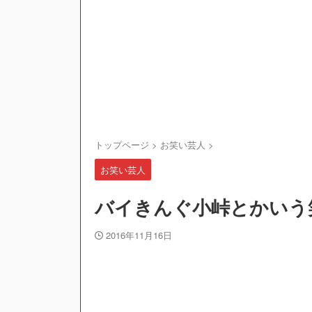
トップページ
>
お笑い芸人
>
お笑い芸人
バイきんぐ小峠とかいう
2016年11月16日