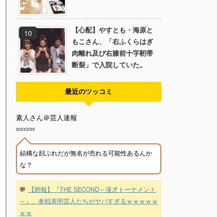
【心配】やすとも・海原と
もこさん、「右ふくらはぎ
肉離れ及び右膝前十字靭帯
断裂」で入院していた。
最近のツッコミ
素人さん＠芸人速報
2023/2/05
結構な顔ぶれだが無名が売れる可能性あるんか
な？
💬
【朗報】『THE SECOND～漫才トーナメント
～』、参戦表明芸人たちがヤバすぎるｗｗｗｗｗ
ｗｗ