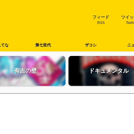
フィード
ツイッ
RSS
Twit
んてな
第七世代
ザコシ
ニ
有吉の壁
ドキュメンタル