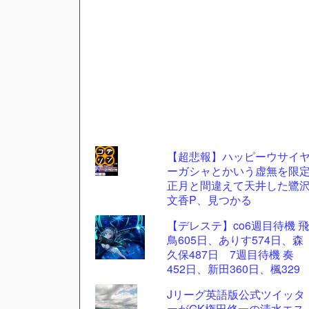
【超悲報】ハッピーウサイ
ーガシャとかいう虚無を限
コテ
正月と間違えて天井した鷺
リン
文香P、見つかる
- 固
【デレステ】co6週目待機 飛
定リ
鳥605日、ありす574日、森
久保487日 7週目待機 奏
ンク
452日、新田360日、楓329
自動
日、加蓮270日、蘭子259日
Jリーグ英語版公式ツイッタ
更新
ーがGK権田修一の清水エス