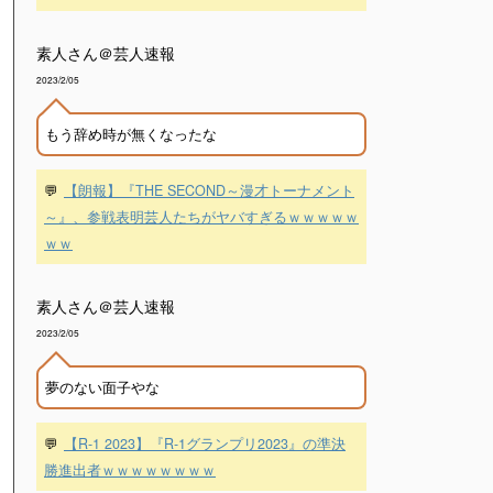
素人さん＠芸人速報
2023/2/05
もう辞め時が無くなったな
💬
【朗報】『THE SECOND～漫才トーナメント
～』、参戦表明芸人たちがヤバすぎるｗｗｗｗｗ
ｗｗ
素人さん＠芸人速報
2023/2/05
夢のない面子やな
💬
【R-1 2023】『R-1グランプリ2023』の準決
勝進出者ｗｗｗｗｗｗｗｗ