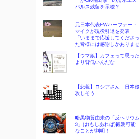
ツー
パルス残留を示唆？
ル
元日本代表FWハーフナー・
マイクが現役引退を発表
「いままで応援してくださ
た皆様には感謝しかありま
ん」
【ウマ娘】カフェって思っ
より背低いんだな
【悲報】ロシアさん 日本
攻しそう
暗黒物質由来の「反ヘリウ
3」は(もしあれば)観測可能
なことが判明！