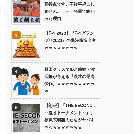
高得点です。不祥事起こし
ません。」←一発屋で終わ
った理由
【R-1 2023】『R-1グラン
プリ2023』の準決勝進出者
ｗｗｗｗｗｗｗｗ
野田クリスタルと錦鯉・渡
辺隆が考える『漫才の最高
傑作』ｗｗｗｗｗｗｗｗｗ
ｗ
【朗報】『THE SECOND
～漫才トーナメント～』、
参戦表明芸人たちがヤバす
ぎるｗｗｗｗｗｗｗ