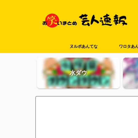
ヌルポあんてな
ワロタあ
水ダウ