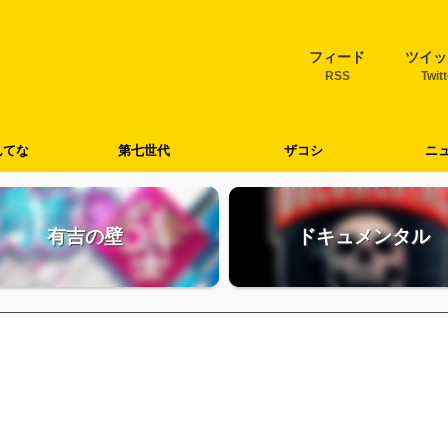
フィード
ツイッ
RSS
Twit
んてな
第七世代
ザコシ
ニ
有吉の壁
ドキュメンタル