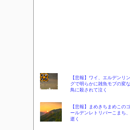
【悲報】ワイ、エルデンリ
グで明らかに雑魚モブの変
コテ
鳥に殺されて泣く
リン
- 固
【悲報】まめきちまめこの
定リ
ールデンレトリバーこまち
逝く
ンク
自動