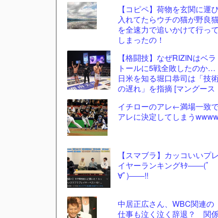
【コピペ】荷物を玄関に運
更新
入れてたらウチの猫が野良
ツー
を全速力で追いかけて行っ
ル
しまったの！
【格闘技】なぜRIZINはベラ
トールに5戦全敗したのか…
日米を知る堀口恭司は「技
の遅れ」を指摘 [マングース
★]
イチローのアレ←満場一致
アレに決定してしまうwww
【スマブラ】カッコいいプ
イヤーランキングｷﾀ――(ﾟ
∀ﾟ)――!!
中居正広さん、WBC関連の
仕事も泣く泣く辞退？ 関