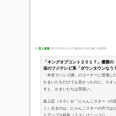
1:
2017/10/14(土) 07:38:54.41 ID:CAP_USER9
芸人速報
「キングオブコント２０１７」優勝の
送のフジテレビ系「ダウンタウンなう
「本音でハシゴ酒」のコーナーに登場し
かまいたちだけでも良かったのに、スタ
すと、かまいたちは苦笑い。
坂上忍（５０）が「にゃんこスター（の
く）出るのは、にゃんこスターの方では
とアンゴラ村長（２３）はニッコリ。