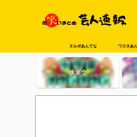
ヌルポあんてな
ワロタあ
水ダウ