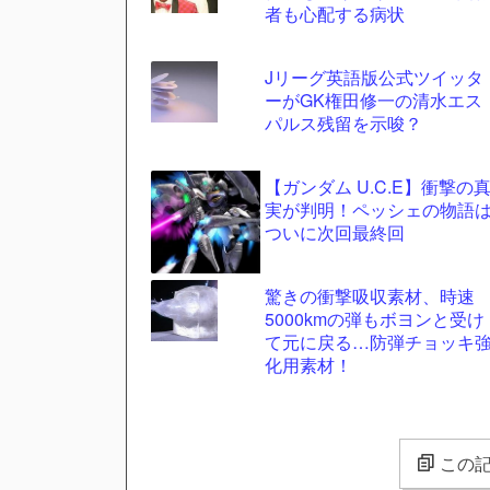
者も心配する病状
Jリーグ英語版公式ツイッタ
ーがGK権田修一の清水エス
パルス残留を示唆？
【ガンダム U.C.E】衝撃の
実が判明！ペッシェの物語
ついに次回最終回
驚きの衝撃吸収素材、時速
5000kmの弾もボヨンと受け
て元に戻る…防弾チョッキ
化用素材！
この記