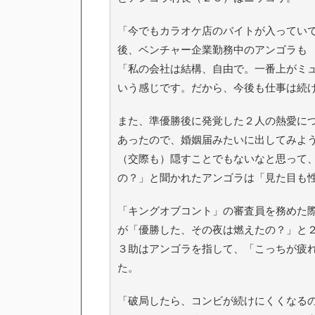
「今でもカラオケ店のバイトが入ってい
後、ベンチャー企業勤務中のアンゴラも
「私の会社は結構、自由で。一番上がミ
いう感じです。だから、今後も仕事は続
また、準優勝後に発覚した２人の熱愛に
あったので、婚姻届みたいに出してみよ
（交際も）隠すことでもないなと思って
の？」と聞かれたアンゴラは「見た目も
「キングオブコント」の審査員を務めた
が「優勝した、その夜は燃えたの？」と
３助はアンゴラを指して、「こっちが疲
た。
「破局したら、コンビが続けにくくなる