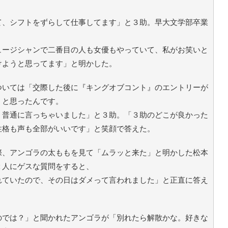
て、シフトをずらして仕事してます」と３助。早大文学部卒業
ュージシャンで二番目の人も女優もやっていて、私がお笑いと
けようと思ってます」と明かした。
ついては「交際した後に『キングオブコント』のエントリーが
うと思ったんです。
、普通に言っちゃいました」と３助。「３助のどこが良かった
性格も声も全部がいいです」と笑顔で答えた。
際、アンゴラの太ももを見て「ムラッと来た」と明かした松本
２人にゲスな質問をすると、
れていたので、その日はダメって言われました」と正直に答え
のでは？」と聞かれたアンゴラが「別れたら解散かな。好きな