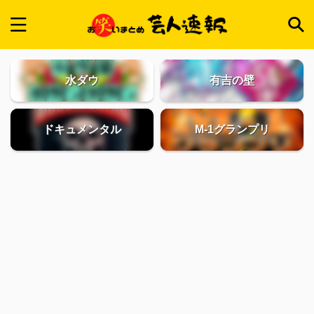
水ダウ
有吉の壁
ドキュメンタル
M-1グランプリ