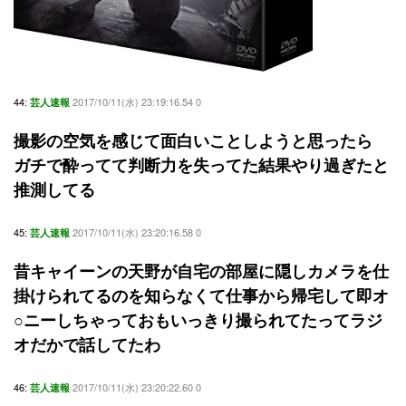
44:
2017/10/11(水) 23:19:16.54 0
芸人速報
撮影の空気を感じて面白いことしようと思ったら
ガチで酔ってて判断力を失ってた結果やり過ぎたと
推測してる
45:
2017/10/11(水) 23:20:16.58 0
芸人速報
昔キャイーンの天野が自宅の部屋に隠しカメラを仕
掛けられてるのを知らなくて仕事から帰宅して即オ
○ニーしちゃっておもいっきり撮られてたってラジ
オだかで話してたわ
46:
2017/10/11(水) 23:20:22.60 0
芸人速報