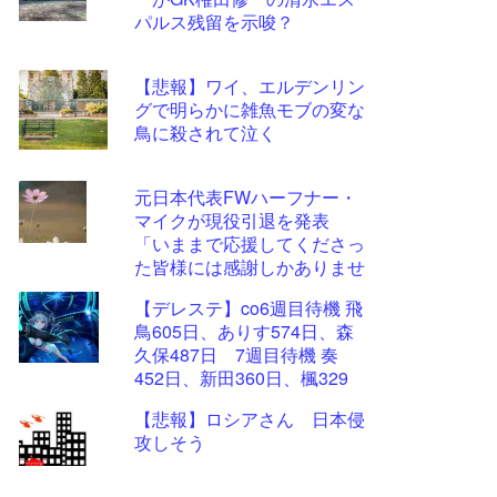
ツー
パルス残留を示唆？
ル
【悲報】ワイ、エルデンリン
グで明らかに雑魚モブの変な
鳥に殺されて泣く
元日本代表FWハーフナー・
マイクが現役引退を発表
「いままで応援してくださっ
た皆様には感謝しかありませ
ん」
【デレステ】co6週目待機 飛
鳥605日、ありす574日、森
久保487日 7週目待機 奏
452日、新田360日、楓329
日、加蓮270日、蘭子259日
【悲報】ロシアさん 日本侵
攻しそう