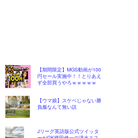
【期間限定】MGS動画が100
円セール実施中！！とりあえ
コテ
ず全部買うやろｗｗｗｗｗ
リン
- 固
【ウマ娘】スケベじゃない勝
定リ
負服なんて無い説
ンク
自動
Jリーグ英語版公式ツイッタ
更新
ーがGK権田修一の清水エス