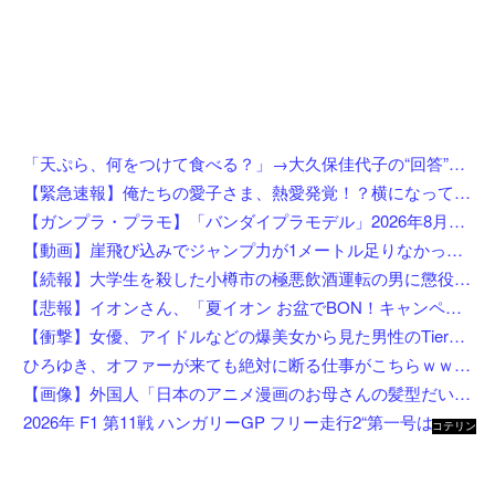
「天ぷら、何をつけて食べる？」→大久保佳代子の“回答”にスタジオ驚き「嘘だろ？」
【緊急速報】俺たちの愛子さま、熱愛発覚！？横になってしまう奴らが大量発生してしまう…
【ガンプラ・プラモ】「バンダイプラモデル」2026年8月発売商品【スケジュール公開】
【動画】崖飛び込みでジャンプ力が1メートル足りなかった男の悲劇。
【続報】大学生を殺した小樽市の極悪飲酒運転の男に懲役4年6ヶ月の判決。
【悲報】イオンさん、「夏イオン お盆でBON！キャンペーン」からBON！を削除 理由不明
【衝撃】女優、アイドルなどの爆美女から見た男性のTierリストがこれ←勿論優秀なお前らは入ってるよな？？？？？
ひろゆき、オファーが来ても絶対に断る仕事がこちらｗｗｗｗｗｗｗｗ
【画像】外国人「日本のアニメ漫画のお母さんの髪型だいたいこれだよなwwwwwwwww」←コレは分かるw w w w w w w w
2026年 F1 第11戦 ハンガリーGP フリー走行2“第一号はコラピント”
コテリン
- 固定リ
ンク自動
更新ツー
ル