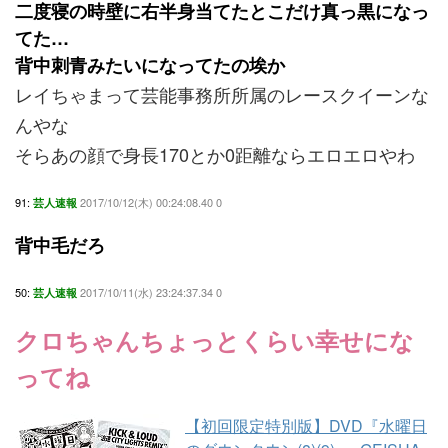
二度寝の時壁に右半身当てたとこだけ真っ黒になっ
てた…
背中刺青みたいになってたの埃か
レイちゃまって芸能事務所所属のレースクイーンな
んやな
そらあの顔で身長170とか0距離ならエロエロやわ
91:
2017/10/12(木) 00:24:08.40 0
芸人速報
背中毛だろ
50:
2017/10/11(水) 23:24:37.34 0
芸人速報
クロちゃんちょっとくらい幸せにな
ってね
【初回限定特別版】DVD『水曜日