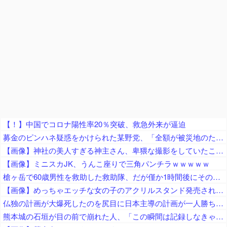
【！】中国でコロナ陽性率20％突破、救急外来が逼迫
募金のピンハネ疑惑をかけられた某野党、「全額が被災地のために使用されます」と議員が反論するも……
【画像】神社の美人すぎる神主さん、卑猥な撮影をしていたことが判明ｗｗｗｗｗｗｗｗ
【画像】ミニスカJK、うんこ座りで三角パンチラｗｗｗｗｗ
槍ヶ岳で60歳男性を救助した救助隊、だが僅か1時間後にその男性が所属していたPTから連絡があって……
【画像】めっちゃエッチな女の子のアクリルスタンド発売されるｗｗ
仏独の計画が大爆死したのを尻目に日本主導の計画が一人勝ち状態に、日本政府がドイツを露骨に疫病神扱いして……
熊本城の石垣が目の前で崩れた人、「この瞬間は記録しなきゃ」と使命感に駆られて撮影した結果……