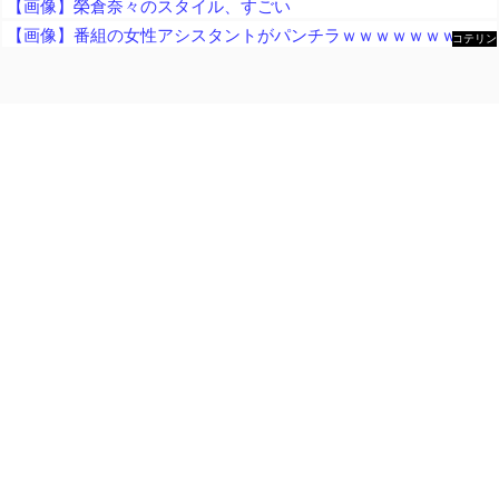
【画像】榮倉奈々のスタイル、すごい
【画像】番組の女性アシスタントがパンチラｗｗｗｗｗｗｗｗｗｗ
コテリン
- 固定リ
ンク自動
更新ツー
ル