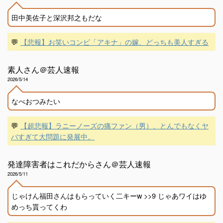
田中美佐子と深沢邦之もだな
💬
【悲報】お笑いコンビ「アキナ」の嫁、どっちも美人すぎる
素人さん＠芸人速報
2026/5/14
なべおつみたい
💬
【超悲報】ラニーノーズの痛ファン（男）、とんでもなくヤ
バすぎて大問題に発展中。
発達障害者はこれだからさん＠芸人速報
2026/5/11
じゃけん福田さんはもらっていく二キーw >>9 じゃあワイはゆ
めっち貰ってくわ