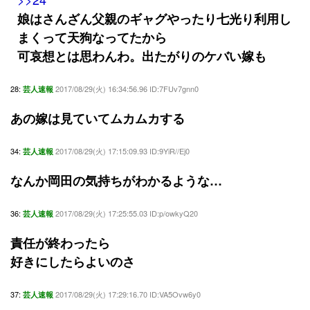
娘はさんざん父親のギャグやったり七光り利用し
まくって天狗なってたから
可哀想とは思わんわ。出たがりのケバい嫁も
28:
2017/08/29(火) 16:34:56.96 ID:7FUv7gnn0
芸人速報
あの嫁は見ていてムカムカする
34:
2017/08/29(火) 17:15:09.93 ID:9YiR//Ej0
芸人速報
なんか岡田の気持ちがわかるような…
36:
2017/08/29(火) 17:25:55.03 ID:p/owkyQ20
芸人速報
責任が終わったら
好きにしたらよいのさ
37:
2017/08/29(火) 17:29:16.70 ID:VA5Ovw6y0
芸人速報