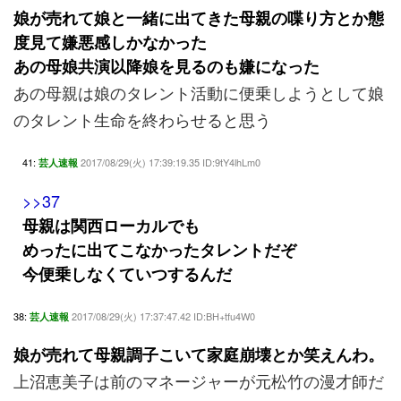
娘が売れて娘と一緒に出てきた母親の喋り方とか態
度見て嫌悪感しかなかった
あの母娘共演以降娘を見るのも嫌になった
あの母親は娘のタレント活動に便乗しようとして娘
のタレント生命を終わらせると思う
41:
2017/08/29(火) 17:39:19.35 ID:9tY4lhLm0
芸人速報
>>37
母親は関西ローカルでも
めったに出てこなかったタレントだぞ
今便乗しなくていつするんだ
38:
2017/08/29(火) 17:37:47.42 ID:BH+tfu4W0
芸人速報
娘が売れて母親調子こいて家庭崩壊とか笑えんわ。
上沼恵美子は前のマネージャーが元松竹の漫才師だ