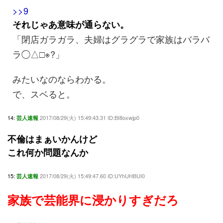
>>9
それじゃあ意味が通らない。
「閉店ガラガラ、夫婦はグラグラで家族はバラバ
ラ◯△□※?」
みたいなのならわかる。
で、スベると。
14:
2017/08/29(火) 15:49:43.31 ID:BI8oxwjp0
芸人速報
不倫はまぁいかんけど
これ何か問題なんか
15:
2017/08/29(火) 15:49:47.60 ID:UYhUHBUI0
芸人速報
家族で芸能界に浸かりすぎだろ