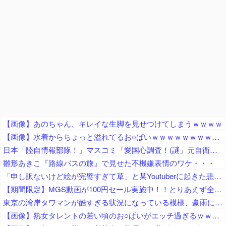
【画像】あのちゃん、キレイな生脚を見せつけてしまうｗｗｗｗ
【画像】水着からちょっと溢れてるお○ぱいｗｗｗｗｗｗｗｗｗｗｗ
日本「陸自情報部隊！」マスコミ「愛国心調査！(謎」元自衛隊員「対外情報部門の現地情報隊が調査(実在する人物か不明な証言」朝霞駐屯地「火災発生(因果関係不明」→
雛形あきこ『路線バスの旅』で見せた不機嫌表情のワケ・・・
「申し訳ないけど絵が完璧すぎて草」と某Youtuberに起きた悲劇に目撃者騒然、”映え”のために愛車をを停めて撮影していたら……
【期間限定】MGS動画が100円セール実施中！！とりあえず全部買うやろｗｗｗｗｗ
東京の湾岸タワマンが酷すぎる状況になっている模様、豪雨によって下水処理能力が限界を超えた結果……
【画像】熟女タレントの若い頃のお○ぱいがエッチ過ぎるｗｗｗｗｗ