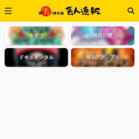
水ダウ
有吉の壁
ドキュメンタル
M-1グランプリ