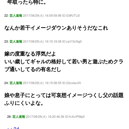
年取ったら特に。
22:
2017/08/29(火) 16:09:59.98 ID:GtlPJTLi0
芸人速報
なんか若干イメージダウンありそうだなこれ
23:
2017/08/29(火) 16:15:18.08 ID:cpY/3cNg0
芸人速報
嫁の度重なる浮気だよ
いい歳してギャルの格好して若い男と遊ぶためクラ
ブ通いしてるの有名だし
24:
2017/08/29(火) 16:15:58.55 ID:23cslauV0
芸人速報
娘や息子にとっては可哀想イメージつくし父の話題
ふりにくいよな。
26:
2017/08/29(火) 16:20:46.56 ID:fvXvIPWp0
芸人速報
>>24