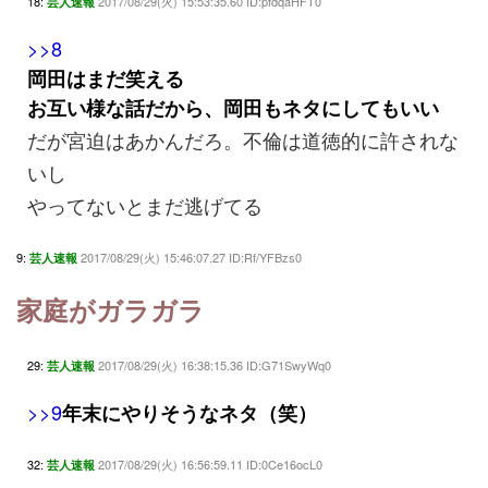
18:
2017/08/29(火) 15:53:35.60 ID:pfdqaHFT0
芸人速報
>>8
岡田はまだ笑える
お互い様な話だから、岡田もネタにしてもいい
だが宮迫はあかんだろ。不倫は道徳的に許されな
いし
やってないとまだ逃げてる
9:
2017/08/29(火) 15:46:07.27 ID:Rf/YFBzs0
芸人速報
家庭がガラガラ
29:
2017/08/29(火) 16:38:15.36 ID:G71SwyWq0
芸人速報
>>9
年末にやりそうなネタ（笑）
32:
2017/08/29(火) 16:56:59.11 ID:0Ce16ocL0
芸人速報