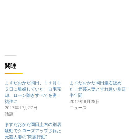
関連
ますだおかだ岡田、１１月１
ますだおかだ岡田圭右認め
５日に離婚していた 自宅売
た！元芸人妻とすれ違い別居
却、ローン除きすべてを妻・
半年間
祐佳に
2017年8月29日
2017年12月27日
ニュース
話題
ますだおかだ岡田圭右の別居
騒動でクローズアップされた
元芸人妻の”問題行動”