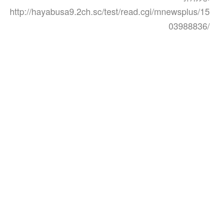
http://hayabusa9.2ch.sc/test/read.cgi/mnewsplus/15
03988836/