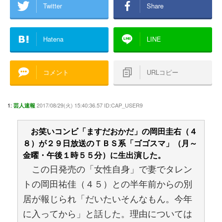
Twitter
Share
Hatena
LINE
コメント
URLコピー
1:
2017/08/29(火) 15:40:36.57 ID:CAP_USER9
芸人速報
お笑いコンビ「ますだおかだ」の岡田圭右（４
８）が２９日放送のＴＢＳ系「ゴゴスマ」（月～
金曜・午後１時５５分）に生出演した。
この日発売の「女性自身」で妻でタレン
トの岡田祐佳（４５）との半年前からの別
居が報じられ「だいたいそんなもん。今年
に入ってから」と話した。理由については