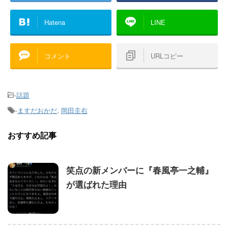
Hatena
LINE
コメント
URLコピー
-
話題
-
ますだおかだ
,
岡田圭右
おすすめ記事
笑点の新メンバーに『春風亭一之輔』
が選ばれた理由