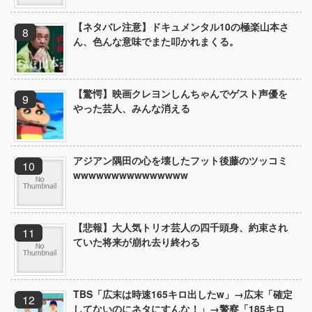
【ネタバレ注意】ドキュメンタル10の極楽山本さ
ん、色んな意味でまた叩かれまくる。
【驚愕】映画クレヨンしんちゃんでゲスト声優を
やった芸人、みんな消える
アジアン隅田の心を壊したフット後藤のツッコミ
wwwwwwwwwwwwwww
【悲報】大人気トリオ芸人の四千頭身、約束され
ていた将来が崩れ去り終わる
TBS「広末は時速165キロ出したw」→広末「確定
してないのにネタにすんな！」→警察「185キロ