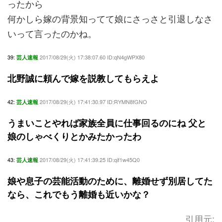
ったから
何かしら嫁の背景知ってて娘にさっさと引退しなさ
いって言ったのかね。
39:
2017/08/29(火) 17:38:07.60 ID:qN4gWPX80
芸人速報
北野誠に頼んで嫁を説教してもらえよ
42:
2017/08/29(火) 17:41:30.97 ID:RYMN8fGNO
芸人速報
うまいことやれば家族全員に仕事回るのにね 父と
娘のしゃべくりとかみたかったわ
43:
2017/08/29(火) 17:41:39.25 ID:qif1w45Q0
芸人速報
娘や息子の芸能活動のために、離婚せず別居してた
なら、これでもう離婚も近いかな？
引用元: