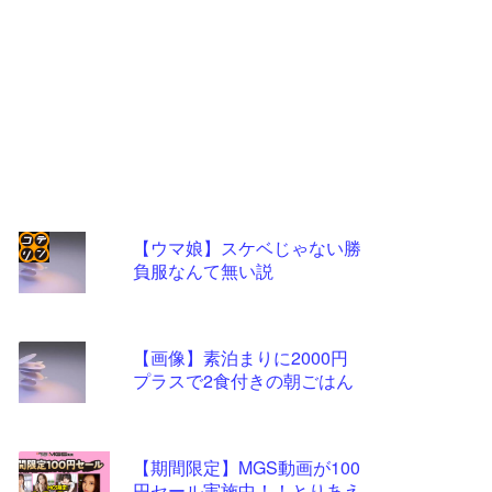
【ウマ娘】スケベじゃない勝
負服なんて無い説
コテ
リン
- 固
【画像】素泊まりに2000円
定リ
プラスで2食付きの朝ごはん
ンク
自動
【期間限定】MGS動画が100
更新
円セール実施中！！とりあえ