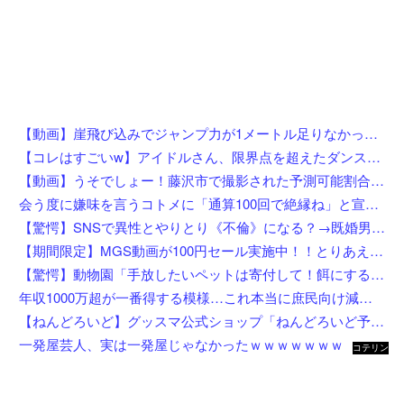
【動画】崖飛び込みでジャンプ力が1メートル足りなかった男の悲劇。
【コレはすごいw】アイドルさん、限界点を超えたダンスを披露した結果w w w w w w w w
【動画】うそでしょー！藤沢市で撮影された予測可能割合が気になる事故のドラレコ。
会う度に嫌味を言うコトメに「通算100回で絶縁ね」と宣言した私！カウント達成後、鍵を交換して庭で喚くコトメに仕掛けた恥ずかしすぎる撃退法←律儀に録音＆カウントしてて草
【驚愕】SNSで異性とやりとり《不倫》になる？→既婚男女の約7割がまさかの『こう』回答してしまうw w w w w w w w
【期間限定】MGS動画が100円セール実施中！！とりあえず全部買うやろｗｗｗｗｗ
【驚愕】動物園「手放したいペットは寄付して！餌にするから！」←これってどうなん？w w w w w w w w w w
年収1000万超が一番得する模様…これ本当に庶民向け減税か？
【ねんどろいど】グッスマ公式ショップ「ねんどろいど予約キャンペーン（2026年8月分）」【8月1日開始】
一発屋芸人、実は一発屋じゃなかったｗｗｗｗｗｗｗ
コテリン
- 固定リ
ンク自動
更新ツー
ル