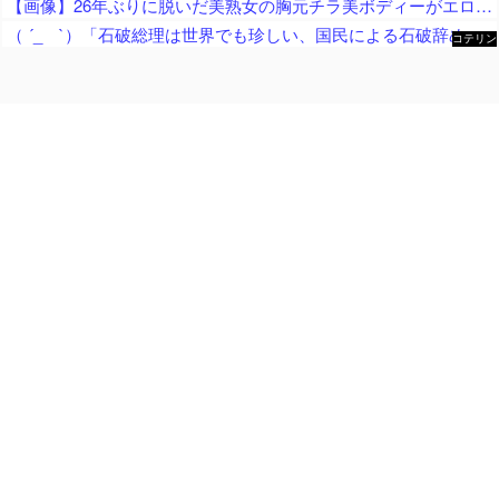
【画像】26年ぶりに脱いだ美熟女の胸元チラ美ボディーがエロすぎるｗｗ
（ ´_ゝ`）「石破総理は世界でも珍しい、国民による石破辞めるなデモが自然発生した総理大臣です」
コテリン
- 固定リ
ンク自動
更新ツー
ル