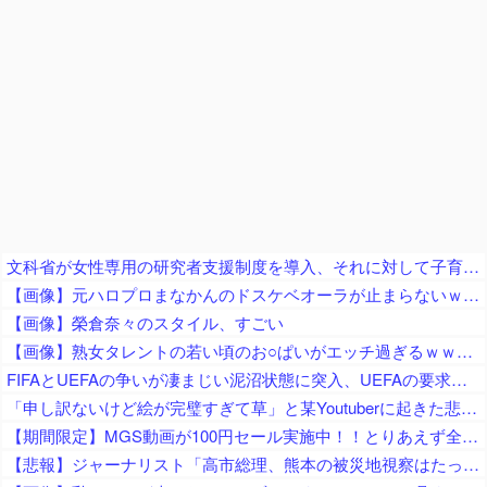
文科省が女性専用の研究者支援制度を導入、それに対して子育て負担に苦しむ若手男性研究者は……
【画像】元ハロプロまなかんのドスケベオーラが止まらないｗｗｗｗ
【画像】榮倉奈々のスタイル、すごい
【画像】熟女タレントの若い頃のお○ぱいがエッチ過ぎるｗｗｗｗｗ
FIFAとUEFAの争いが凄まじい泥沼状態に突入、UEFAの要求を呑んだFIFAだったがUEFA側は強硬姿勢を崩さず……
「申し訳ないけど絵が完璧すぎて草」と某Youtuberに起きた悲劇に目撃者騒然、”映え”のために愛車をを停めて撮影していたら……
【期間限定】MGS動画が100円セール実施中！！とりあえず全部買うやろｗｗｗｗｗ
【悲報】ジャーナリスト「高市総理、熊本の被災地視察はたったの3分！」 → ライブ動画で19分超の滞在が発覚 ｗｗｗｗｗｗｗｗｗｗｗｗｗｗｗ