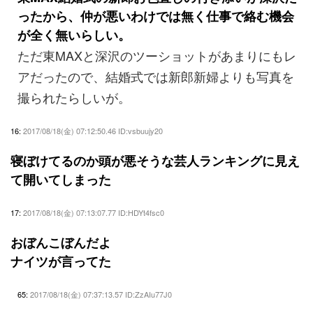
ったから、仲が悪いわけでは無く仕事で絡む機会
が全く無いらしい。
ただ東MAXと深沢のツーショットがあまりにもレ
アだったので、結婚式では新郎新婦よりも写真を
撮られたらしいが。
16:
2017/08/18(金) 07:12:50.46 ID:vsbuujy20
寝ぼけてるのか頭が悪そうな芸人ランキングに見え
て開いてしまった
17:
2017/08/18(金) 07:13:07.77 ID:HDYt4fsc0
おぼんこぼんだよ
ナイツが言ってた
65:
2017/08/18(金) 07:37:13.57 ID:ZzAIu77J0