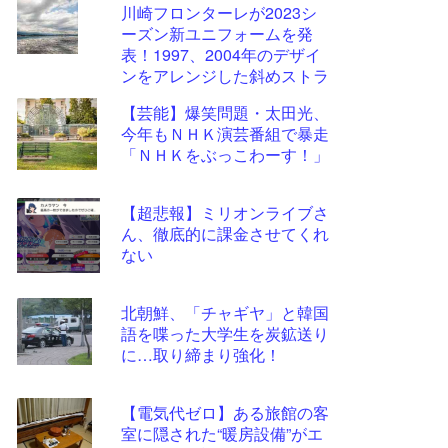
川崎フロンターレが2023シ
更新
ーズン新ユニフォームを発
ツー
表！1997、2004年のデザイ
ル
ンをアレンジした斜めストラ
イプ柄に
【芸能】爆笑問題・太田光、
今年もＮＨＫ演芸番組で暴走
「ＮＨＫをぶっこわーす！」
【超悲報】ミリオンライブさ
ん、徹底的に課金させてくれ
ない
北朝鮮、「チャギヤ」と韓国
語を喋った大学生を炭鉱送り
に…取り締まり強化！
【電気代ゼロ】ある旅館の客
室に隠された“暖房設備”がエ