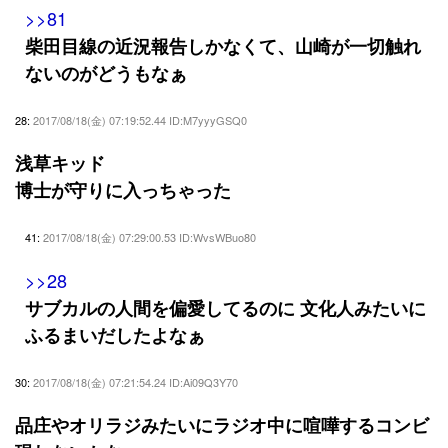
>>81
柴田目線の近況報告しかなくて、山崎が一切触れ
ないのがどうもなぁ
28:
2017/08/18(金) 07:19:52.44 ID:M7yyyGSQ0
浅草キッド
博士が守りに入っちゃった
41:
2017/08/18(金) 07:29:00.53 ID:WvsWBuo80
>>28
サブカルの人間を偏愛してるのに 文化人みたいに
ふるまいだしたよなぁ
30:
2017/08/18(金) 07:21:54.24 ID:Ai09Q3Y70
品庄やオリラジみたいにラジオ中に喧嘩するコンビ