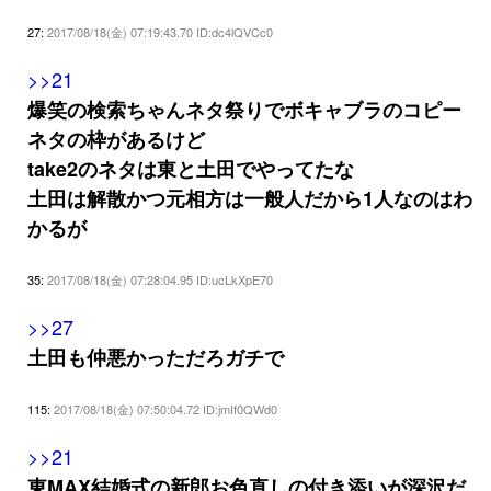
27:
2017/08/18(金) 07:19:43.70 ID:dc4lQVCc0
>>21
爆笑の検索ちゃんネタ祭りでボキャブラのコピー
ネタの枠があるけど
take2のネタは東と土田でやってたな
土田は解散かつ元相方は一般人だから1人なのはわ
かるが
35:
2017/08/18(金) 07:28:04.95 ID:ucLkXpE70
>>27
土田も仲悪かっただろガチで
115:
2017/08/18(金) 07:50:04.72 ID:jmIf0QWd0
>>21
東MAX結婚式の新郎お色直しの付き添いが深沢だ