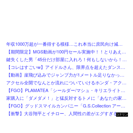
年収1000万超が一番得する模様…これ本当に庶民向け減税か？
【期間限定】MGS動画が100円セール実施中！！とりあえず全部買うやろｗｗｗｗｗ
鍵失くした男「45分だけ部屋に入れろ！何もしないから！」→女子大生「無理です（警察呼びます）」→男「熱中症になれってか！使えないな！」完全に不審者で草ｗｗｗ
【コレはすごいw】アイドルさん、限界点を超えたダンスを披露した結果w w w w w w w w
【動画】崖飛び込みでジャンプ力が1メートル足りなかった男の悲劇。
アクセル全開でなんとか流れについていけるホンダ・アクティの動画が人気に。
【FGO】PLAMATEA「シールダー/マシュ・キリエライト〔オルテナウス〕」プラモデル【明日先行予約開始】
家購入に「ダメダメ！」と猛反対するトメに「あなたの家じゃありません」と言い放った結果→激怒したトメが自ら〇〇を口にして最高の展開へｗｗｗｗｗｗ
【FGO】グッドスマイルカンパニー「G.S.Collection アーチャー/バーヴァン・シー 英霊祝装Ver.」【フィギュア化決定】
【衝撃】大谷翔平とイチロー、人間性の差がエグすぎると話題に←お前らコレ見てどう思う？？？？？？
コテリン
- 固定リ
ンク自動
更新ツー
ル