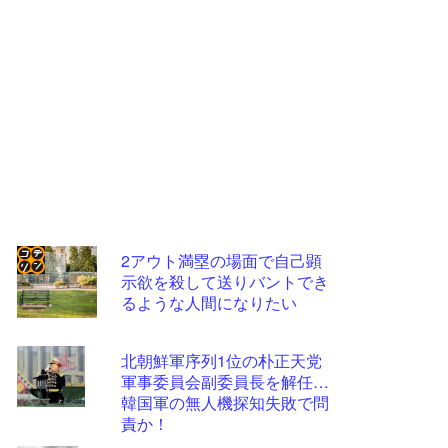
2アウト満塁の場面で自己顕
示欲を殺して送りバントでき
コテ
るような人間になりたい
リン
- 固
北朝鮮軍序列1位の朴正天党
定リ
軍事委員会副委員長を解任…
韓国軍の無人機探知失敗で問
ンク
責か！
自動