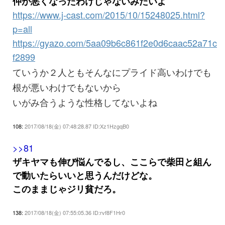
仲が悪くなったわけじゃないみたいよ
https://www.j-cast.com/2015/10/15248025.html?
p=all
https://gyazo.com/5aa09b6c861f2e0d6caac52a71c
f2899
ていうか２人ともそんなにプライド高いわけでも
根が悪いわけでもないから
いがみ合うような性格してないよね
108:
2017/08/18(金) 07:48:28.87 ID:Xz1HzgqB0
>>81
ザキヤマも伸び悩んでるし、ここらで柴田と組ん
で動いたらいいと思うんだけどな。
このままじゃジリ貧だろ。
138:
2017/08/18(金) 07:55:05.36 ID:rvf8F1Hr0