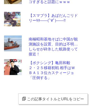
コすぎると話題にｗｗｗ
【スマブラ】あばだんごリド
リーｷﾀ――(ﾟ∀ﾟ)――!!
南極昭和基地そばに中国が観
測施設を設置、目的は不明…
しらせが砕氷した航路使って
接近！
【ボクシング】亀田和毅
２・２５移籍初戦 相手はＷ
ＢＡ１３位カスティージョ
「圧倒する」
この記事タイトルとURLをコピー