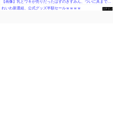
【画像】乳とワキが売りだったはずのきすみん、ついに具まで売り出すｗｗｗｗｗ
れいわ新選組、公式グッズ半額セールｗｗｗｗ
コテリン
- 固定リ
ンク自動
更新ツー
ル