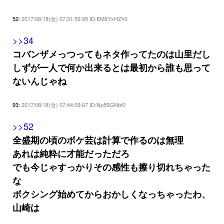
52:
2017/08/18(金) 07:31:59.95 ID:EM8YxHZh0
>>34
コバンザメっつってもネタ作ってたのは山里だし
しずが一人で何か出来るとは最初から誰も思って
ないんじゃね
93:
2017/08/18(金) 07:44:09.67 ID:Np59GNbf0
>>52
全盛期の頃のボケ芸は計算で作るのは無理
あれは純粋に才能だっただろ
でも今じゃすっかりその感性も擦り切れちゃった
な
ボクシング始めてからおかしくなっちゃったわ、
山崎は