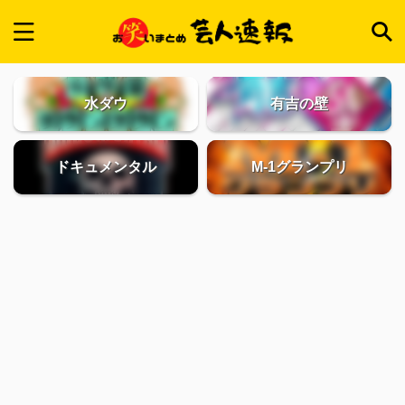
水ダウ
有吉の壁
ドキュメンタル
M-1グランプリ