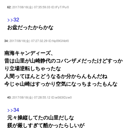
62:
2017/08/18(金) 07:35:59.03 ID:IFyT/Pu/0
>>32
お盆だったからかな
34:
2017/08/18(金) 07:27:32.29 ID:Np59GNbf0
南海キャンディーズ、
昔は山里が山崎静代のコバンザメだったけどすっか
り立場逆転しちゃったな
人間ってほんとどうなるか分からんもんだね
今じゃ山崎はすっかり空気になっちまったもんな
40:
2017/08/18(金) 07:28:55.12 ID:wS63IDzw0
>>34
元々操縦してたの山里だしな
躾が厳しすぎて酷かったらしいが