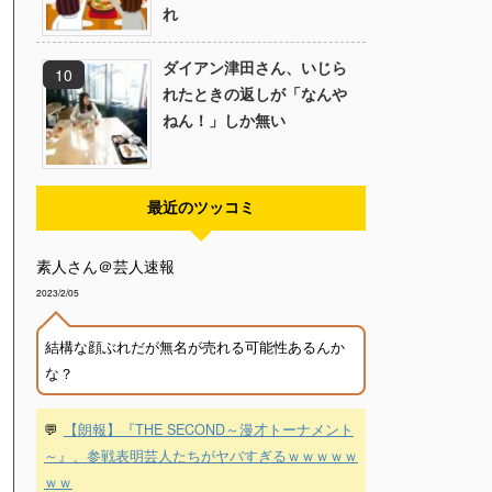
れ
ダイアン津田さん、いじら
れたときの返しが「なんや
ねん！」しか無い
最近のツッコミ
素人さん＠芸人速報
2023/2/05
結構な顔ぶれだが無名が売れる可能性あるんか
な？
💬
【朗報】『THE SECOND～漫才トーナメント
～』、参戦表明芸人たちがヤバすぎるｗｗｗｗｗ
ｗｗ