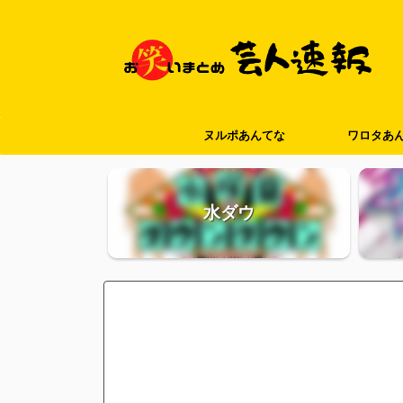
ヌルポあんてな
ワロタあ
水ダウ