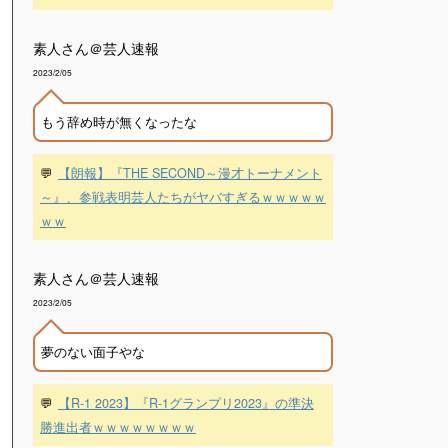
素人さん＠芸人速報
2023/2/05
もう辞め時が無くなったな
💬
【朗報】『THE SECOND～漫才トーナメント
～』、参戦表明芸人たちがヤバすぎるｗｗｗｗｗ
ｗｗ
素人さん＠芸人速報
2023/2/05
夢のない面子やな
💬
【R-1 2023】『R-1グランプリ2023』の準決
勝進出者ｗｗｗｗｗｗｗｗ