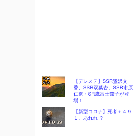
【デレステ】SSR鷺沢文
香、SSR双葉杏、SSR市原
コテ
仁奈・SR鷹富士茄子が登
リン
場！
- 固
【新型コロナ】死者＋４９
定リ
１、あれれ ？
ンク
自動