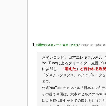
1
:
砂漠のマスカレード ★＠＼(^o^)／
2015/05/21(木) 20:
お笑いコンビ、日本エレキテル連合（
YouTubeによるクリエイター支援プログラ
に参加し、
「消えた」と言われる近
「ダメよ～ダメダメ」ネタでブレイクを
まで、
公式YouTubeチャンネル「日本エレ
その縁で今回は、六本木ヒルズの YouTub
による時代劇セットでの撮影を行うこと