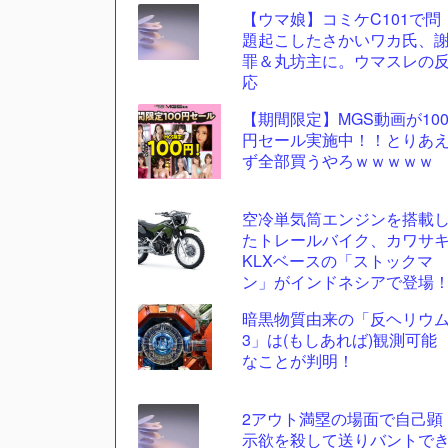
【ウマ娘】コミケC101で問
更新
題起こしたさかいワカ氏、
ツー
罪＆丸坊主に。ウマスレの
ル
応
【期間限定】MGS動画が10
円セール実施中！！とりあ
ず全部買うやろｗｗｗｗｗ
空冷単気筒エンジンを搭載
たトレールバイク、カワサ
KLXベースの「ストックマ
ン」がインドネシアで登場
暗黒物質由来の「反ヘリウ
3」は(もしあれば)観測可能
なことが判明！
2アウト満塁の場面で自己顕
示欲を殺して送りバントで