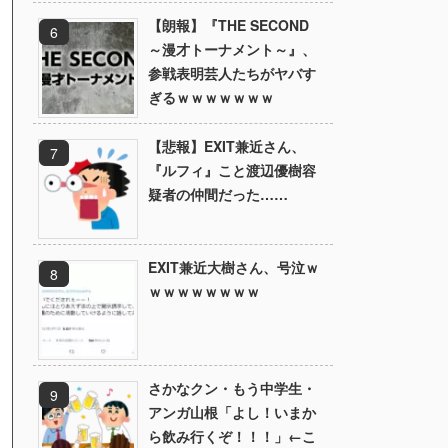
【朗報】『THE SECOND
～漫才トーナメント～』、
参戦表明芸人たちがヤバす
ぎるｗｗｗｗｗｗｗ
【悲報】EXIT兼近さん、
『ルフィ』こと渡辺優樹容
疑者の仲間だった……
EXIT兼近大樹さん、号泣ｗ
ｗｗｗｗｗｗｗｗ
さかなクン・もう中学生・
アンガ山根「よし！いまか
ら飲み行くぞ！！！」←こ