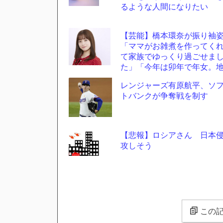
るような人間になりたい
【芸能】橋本環奈が振り袖
「ママがお雑煮を作ってく
て家族でゆっくり過ごせま
た」「今年は卯年で年女。
に足をつけて頑張ります」
レンジャーズ有原航平、ソ
トバンクが争奪戦を制す
【悲報】ロシアさん 日本
攻しそう
この記