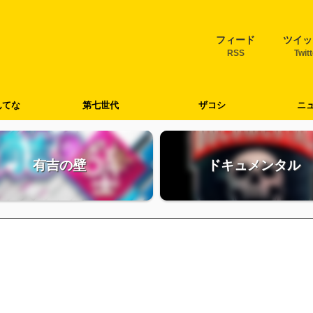
フィード
ツイッ
RSS
Twit
んてな
第七世代
ザコシ
ニ
有吉の壁
ドキュメンタル