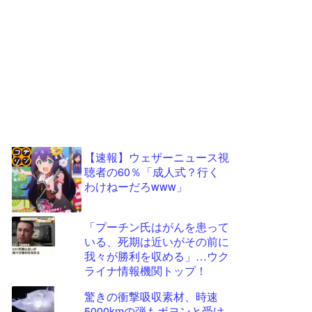
【速報】ウェザーニュース視
聴者の60％「成人式？行く
コテ
わけねーだろwww」
リン
- 固
「プーチン氏はがんを患って
定リ
いる、死期は近いがその前に
我々が勝利を収める」…ウク
ンク
ライナ情報機関トップ！
自動
驚きの衝撃吸収素材、時速
更新
5000kmの弾もボヨンと受け