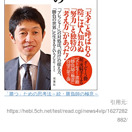
「勝つ」ための思考法～続・勝負師の極意～
引用元:
https://hebi.5ch.net/test/read.cgi/news4vip/1627282
882/