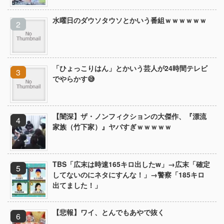
水曜日のダウソタウソとかいう番組ｗｗｗｗｗｗ
「ひょっこりはん」とかいう芸人が24時間テレビ
でやらかす😅
【闇深】ザ・ノンフィクションの大傑作、『漂流
家族（竹下家）』ヤバすぎｗｗｗｗｗ
TBS「広末は時速165キロ出したw」→広末「確定
してないのにネタにすんな！」→警察「185キロ
出てました！」
【悲報】ワイ、とんでもあやで抜く