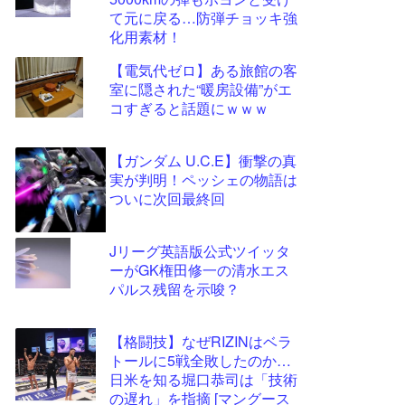
ツー
て元に戻る…防弾チョッキ強
ル
化用素材！
【電気代ゼロ】ある旅館の客
室に隠された“暖房設備”がエ
コすぎると話題にｗｗｗ
【ガンダム U.C.E】衝撃の真
実が判明！ペッシェの物語は
ついに次回最終回
Jリーグ英語版公式ツイッタ
ーがGK権田修一の清水エス
パルス残留を示唆？
【格闘技】なぜRIZINはベラ
トールに5戦全敗したのか…
日米を知る堀口恭司は「技術
の遅れ」を指摘 [マングース