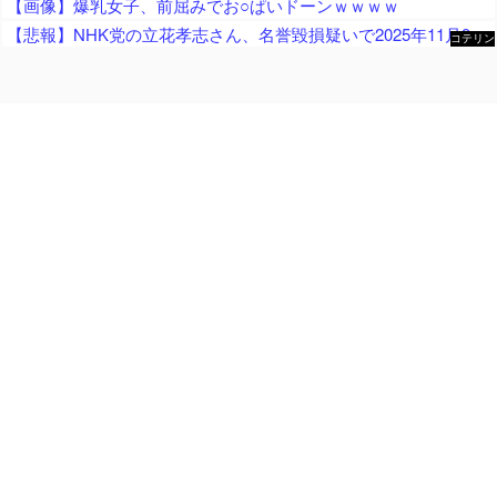
【画像】爆乳女子、前屈みでお○ぱいドーンｗｗｗｗ
【悲報】NHK党の立花孝志さん、名誉毀損疑いで2025年11月9日に逮捕され、この１件で8ヶ月半勾留 昨日も保釈請求を棄却
コテリン
- 固定リ
ンク自動
更新ツー
ル