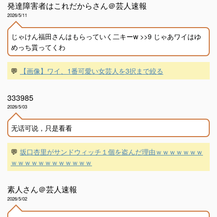
発達障害者はこれだからさん＠芸人速報
2026/5/11
じゃけん福田さんはもらっていく二キーw >>9 じゃあワイはゆ
めっち貰ってくわ
💬
【画像】ワイ、1番可愛い女芸人を3択まで絞る
333985
2026/5/03
无话可说，只是看看
💬
坂口杏里がサンドウィッチ１個を盗んだ理由ｗｗｗｗｗｗｗ
ｗｗｗｗｗｗｗｗｗｗｗｗ
素人さん＠芸人速報
2026/5/02