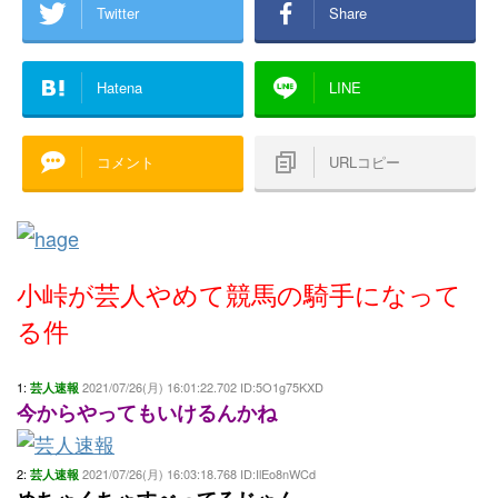
Twitter
Share
Hatena
LINE
コメント
URLコピー
小峠が芸人やめて競馬の騎手になって
る件
1:
2021/07/26(月) 16:01:22.702 ID:5O1g75KXD
芸人速報
今からやってもいけるんかね
2:
2021/07/26(月) 16:03:18.768 ID:IlEo8nWCd
芸人速報