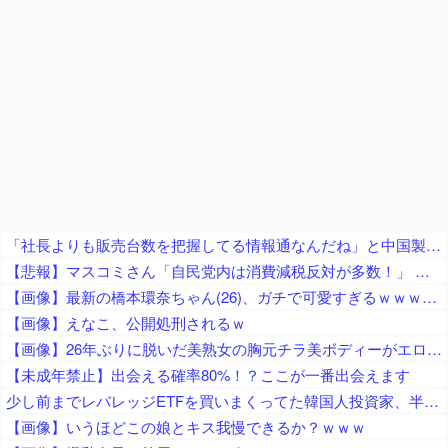
「社長よりも販売台数を把握してる情報通なんだね」と中国製軽EVを絶賛する人が猛ツッコミを食らう、社長の公式発表と随分食い違っておりますね……
【悲報】マスコミさん「自民党内は消費減税反対が多数！」 → 自民党議員の内部暴露で嘘が完全発覚 → ｗｗｗｗｗｗｗｗｗｗｗｗｗｗ
【画像】最新の橋本環奈ちゃん(26)、ガチで可愛すぎるｗｗｗｗｗ
【画像】えなこ、公開処刑されるｗ
【画像】26年ぶりに脱いだ美熟女の胸元チラ美ボディーがエロすぎるｗｗ
【未成年禁止】出会える確率80%！？ここが一番出会えます
少し前までレバレッジETFを買いまくってた韓国人投資家、半導体株が下落局面に突入したと判断した途端に……
【画像】いうほどこの娘とキス我慢できるか？ｗｗｗ