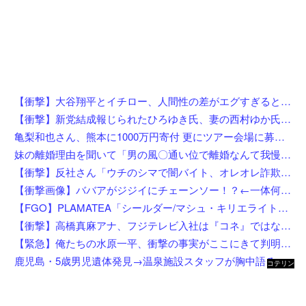
【衝撃】大谷翔平とイチロー、人間性の差がエグすぎると話題に←お前らコレ見てどう思う？？？？？？
【衝撃】新党結成報じられたひろゆき氏、妻の西村ゆか氏がＸで激怒してしまうw w w w w w w w w
亀梨和也さん、熊本に1000万円寄付 更にツアー会場に募金箱設置
妹の離婚理由を聞いて「男の風〇通い位で離婚なんて我慢足りないｗ私なら自分を反省する」とドヤるコトメ。すかさずコトメ夫が風〇店に入る証拠写真を見せてあげた結果ｗｗｗｗｗｗ
【衝撃】反社さん「ウチのシマで闇バイト、オレオレ詐欺、強盗する奴らぶっ○す」←これw w w w w w w
【衝撃画像】ババアがジジイにチェーンソー！？←一体何があったんやコレw w w w w w w w w
【FGO】PLAMATEA「シールダー/マシュ・キリエライト〔オルテナウス〕」プラモデル【明日先行予約開始】
【衝撃】高橋真麻アナ、フジテレビ入社は『コネ』ではないが…「忖度じゃないですか？」←これw w w w w w w w
【緊急】俺たちの水原一平、衝撃の事実がここにきて判明！！一発逆転へ！！←これw w w w w w w w w
鹿児島・5歳男児遺体発見→温泉施設スタッフが胸中語る
コテリン
- 固定リ
ンク自動
更新ツー
ル