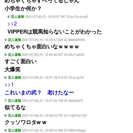
めちゃくちゃすべってるじゃん
小学生か何か？
4:
2021/07/26(月) 16:05:57.947 ID:prTp+kmd0
芸人速報
>>2
VIPPERは競馬知らないことがわかった
3:
2021/07/26(月) 16:05:47.926 ID:MbtbeiRW0
芸人速報
めちゃくちゃ面白いなｗｗｗｗ
5:
2021/07/26(月) 16:06:46.307 ID:S3J7u6jG0
芸人速報
すごく面白い
大爆笑
6:
2021/07/26(月) 16:07:18.014 ID:72uzvg7Sr
芸人速報
>>1
これいまの武？ 老けたなー
7:
2021/07/26(月) 16:07:34.169 ID:5bd2e6j70
芸人速報
似てるな
8:
2021/07/26(月) 16:09:03.797 ID:CYgYOZ1D0
芸人速報
クッソワロタw w
9:
2021/07/26(月) 16:09:34.360 ID:K8Mx83pgd
芸人速報