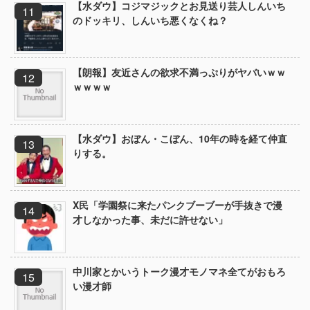
【水ダウ】コジマジックとお見送り芸人しんいち
のドッキリ、しんいち悪くなくね？
【朗報】友近さんの欲求不満っぷりがヤバいｗｗ
ｗｗｗｗ
【水ダウ】おぼん・こぼん、10年の時を経て仲直
りする。
X民「学園祭に来たパンクブーブーが手抜きで漫
才しなかった事、未だに許せない」
中川家とかいうトーク漫才モノマネ全てがおもろ
い漫才師