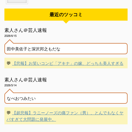
最近のツッコミ
素人さん＠芸人速報
2026/6/15
田中美佐子と深沢邦之もだな
💬
【悲報】お笑いコンビ「アキナ」の嫁、どっちも美人すぎる
素人さん＠芸人速報
2026/5/14
なべおつみたい
💬
【超悲報】ラニーノーズの痛ファン（男）、とんでもなくヤ
バすぎて大問題に発展中。