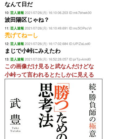
なんて日だ
10:
2021/07/26(月) 16:10:06.203 ID:mk7bhwk00
芸人速報
波田陽区じゃね？
11:
2021/07/26(月) 16:10:49.691 ID:mc5OPscVr
芸人速報
禿げてねーし
12:
2021/07/26(月) 16:17:02.684 ID:UP/ZaLod0
芸人速報
まじで小峠にみえたわ
13:
2021/07/26(月) 16:52:28.057 ID:prTp+kmd0
芸人速報
この画像だけ見ると武なんだけどな
小峠って言われるとたしかに見える