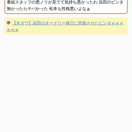
番組スタッフの悪ノリが見てて気持ち悪かったわ 浜田のビンタ
無かったらヤバかった 松本も性格悪いよなぁ
💬
【水ダウ】浜田のオードリー春日に炸裂させたビンタｗｗｗ
ｗｗｗ