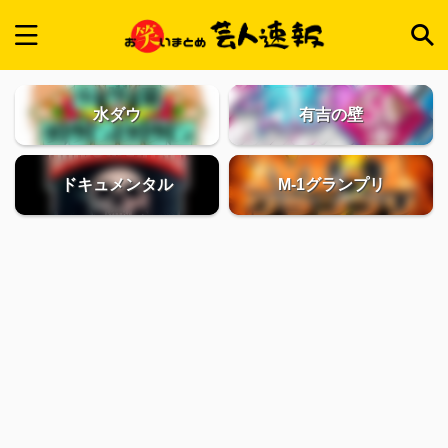
水ダウ
有吉の壁
ドキュメンタル
M-1グランプリ