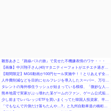
雛形あきこ『路線バスの旅』で見せた不機嫌表情のワケ・・・
【画像】中川翔子さん(40)マタニティーフォトがエチエチ過ぎるｗｗｗｗｗｗｗｗ
【期間限定】MGS動画が100円セール実施中！！とりあえず全部買うやろｗｗｗｗｗ
人件費削減などを目的にセルフレジを導入したスーパー、万引き被害が急増 被害額は推定約５００万円
タレントの海外移住ラッシュが始まっている模様、「微妙な人ばっかで憧れない」と指摘する声も……
熊本地震で実家がぶっ壊れた某ゲームのファン、ゲーム公式垢が投稿自粛を発表してしまうと……
少し前までレバレッジETFを買いまくってた韓国人投資家、半導体株が下落局面に突入したと判断した途端に……
「でもなんで片側だけ落ちたんや…?」と九州自動車道の橋桁の様子に土木関係者が困惑、橋桁が残ったことは大絶賛するも……