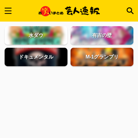
水ダウ
有吉の壁
ドキュメンタル
M-1グランプリ