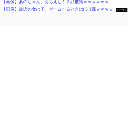
【画像】あのちゃん、えちえちキス顔披露ｗｗｗｗｗｗ
【画像】最近の女の子、ゲームするときはほぼ裸ｗｗｗｗ
コテリン
- 固定リ
ンク自動
更新ツー
ル