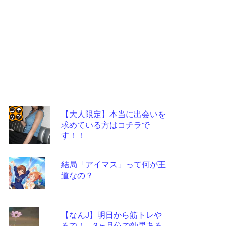
【大人限定】本当に出会いを
求めている方はコチラで
コテ
す！！
リン
- 固
結局「アイマス」って何が王
定リ
道なの？
ンク
自動
【なんJ】明日から筋トレや
更新
るで！ 3ヶ月位で効果ある