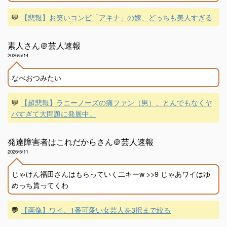
💬
【悲報】お笑いコンビ「アキナ」の嫁、どっちも美人すぎる
素人さん＠芸人速報
2026/5/14
なべおつみたい
💬
【超悲報】ラニーノーズの痛ファン（男）、とんでもなくヤ
バすぎて大問題に発展中。
発達障害者はこれだからさん＠芸人速報
2026/5/11
じゃけん福田さんはもらっていく二キーw >>9 じゃあワイはゆ
めっち貰ってくわ
💬
【画像】ワイ、1番可愛い女芸人を3択まで絞る