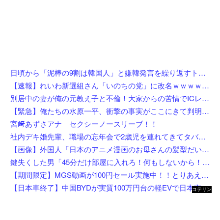
日頃から「泥棒の9割は韓国人」と嫌韓発言を繰り返すトメ！冬ソナにハマり私のヨン様グッズを勝手に持ち出したので、トメ自身の「あの自論」で撃退したったｗｗ←矛盾だらけのトメにブーメラン刺さりまくり
【速報】れいわ新選組さん「いのちの党」に改名ｗｗｗｗｗｗｗｗ
別居中の妻が俺の元教え子と不倫！大家からの苦情でICレコーダーを設置後、協力者に間男を寝取らせて現場写真を確保、面会日にデータを手渡した結果←状況がカオスすぎるだろ
【緊急】俺たちの水原一平、衝撃の事実がここにきて判明！！一発逆転へ！！←これw w w w w w w w w
宮﨑あずさアナ セクシーノースリーブ！！
社内デキ婚先輩、職場の忘年会で2歳児を連れてきてタバコスパスパ酒ゴクゴクで親の自覚ゼロｗｗ挙句の果てに突き飛ばして頭を打たせ「久々の外食でゆっくりしたいんだよ！」にドン引き
【画像】外国人「日本のアニメ漫画のお母さんの髪型だいたいこれだよなwwwwwwwww」←コレは分かるw w w w w w w w
鍵失くした男「45分だけ部屋に入れろ！何もしないから！」→女子大生「無理です（警察呼びます）」→男「熱中症になれってか！使えないな！」完全に不審者で草ｗｗｗ
【期間限定】MGS動画が100円セール実施中！！とりあえず全部買うやろｗｗｗｗｗ
【日本車終了】中国BYDが実質100万円台の軽EVで日本市場に殴り込み
コテリン
- 固定リ
ンク自動
更新ツー
ル