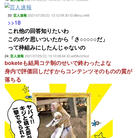
33:
2021/07/25(日) 13:12:09.30 ID:i86vyJ/eM
芸人速報
>>18
これ他の回答知りたいわ
このボケ思いついたから「さ○○○○○だ」
って枠組みにしたんじゃないの
24:
2021/07/25(日) 13:10:08.64 ID:ad58vUHxd
芸人速報
boketeも結局コテ制のせいで終わったよな
身内で評価回しだすからコンテンツそのものの質が
落ちる