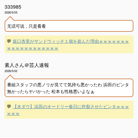
333985
2026/5/03
无话可说，只是看看
💬
坂口杏里がサンドウィッチ１個を盗んだ理由ｗｗｗｗｗｗｗ
ｗｗｗｗｗｗｗｗｗｗｗｗ
素人さん＠芸人速報
2026/5/02
番組スタッフの悪ノリが見てて気持ち悪かったわ 浜田のビンタ
無かったらヤバかった 松本も性格悪いよなぁ
💬
【水ダウ】浜田のオードリー春日に炸裂させたビンタｗｗｗ
ｗｗｗ