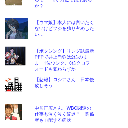
ツー
か？
ル
【ウマ娘】本人には言いたく
ないけどフジを独り占めした
い…
【ボクシング】リング誌最新
PFPで井上尚弥は2位のま
ま 1位ウシク、3位クロフ
ォードも変わらずか
【悲報】ロシアさん 日本侵
攻しそう
中居正広さん、WBC関連の
仕事も泣く泣く辞退？ 関係
者も心配する病状