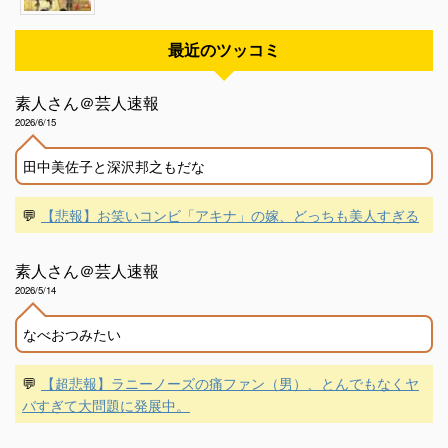
最近のツッコミ
素人さん＠芸人速報
2026/6/15
田中美佐子と深沢邦之もだな
💬
【悲報】お笑いコンビ「アキナ」の嫁、どっちも美人すぎる
素人さん＠芸人速報
2026/5/14
なべおつみたい
💬
【超悲報】ラニーノーズの痛ファン（男）、とんでもなくヤ
バすぎて大問題に発展中。