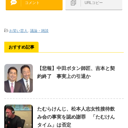
コメント
URLコピー
-
お笑い芸人
,
議論・雑談
おすすめ記事
【悲報】中田ボタン師匠、吉本と契
約終了 事実上の引退か
たむらけんじ、松本人志女性接待飲
み会の事実を認め謝罪 「たむけん
タイム」は否定