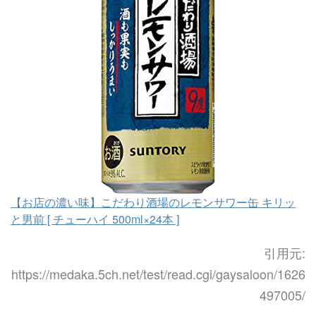
【お店の濃い味】こだわり酒場のレモンサワー缶 キリッ
と男前 [ チューハイ 500ml×24本 ]
引用元:
https://medaka.5ch.net/test/read.cgi/gaysaloon/1626
497005/