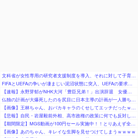
文科省が女性専用の研究者支援制度を導入、それに対して子育て負担に苦しむ若手男性研究者は……
FIFAとUEFAの争いが凄まじい泥沼状態に突入、UEFAの要求を呑んだFIFAだったがUEFA側は強硬姿勢を崩さず……
【速報】永野芽郁がNHK大河「豊臣兄弟！」出演辞退 女優業は事実上、活動休止へ…不倫疑惑余波ドラマにも
仏独の計画が大爆死したのを尻目に日本主導の計画が一人勝ち状態に、日本政府がドイツを露骨に疫病神扱いして……
【画像】王林ちゃん、おバカキャラのくせしてエッチだったｗｗｗｗｗｗｗｗ
【悲報】自民・岩屋毅前外相、高市政権の政策に何でも反対してしまう「ポピュリズムがー！立法事実がー！国民の総意がー！数の暴力がー！」ｗｗｗｗｗｗｗｗｗｗｗｗ
【期間限定】MGS動画が100円セール実施中！！とりあえず全部買うやろｗｗｗｗｗ
【画像】あのちゃん、キレイな生脚を見せつけてしまうｗｗｗｗ