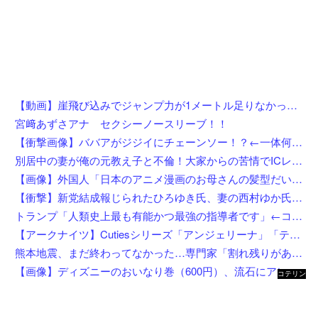
【動画】崖飛び込みでジャンプ力が1メートル足りなかった男の悲劇。
宮﨑あずさアナ セクシーノースリーブ！！
【衝撃画像】ババアがジジイにチェーンソー！？←一体何があったんやコレw w w w w w w w w
別居中の妻が俺の元教え子と不倫！大家からの苦情でICレコーダーを設置後、協力者に間男を寝取らせて現場写真を確保、面会日にデータを手渡した結果←状況がカオスすぎるだろ
【画像】外国人「日本のアニメ漫画のお母さんの髪型だいたいこれだよなwwwwwwwww」←コレは分かるw w w w w w w w
【衝撃】新党結成報じられたひろゆき氏、妻の西村ゆか氏がＸで激怒してしまうw w w w w w w w w
トランプ「人類史上最も有能かつ最強の指導者です」←コイツがイラン如きに右往左往してる理由
【アークナイツ】Cutiesシリーズ「アンジェリーナ」「テキーラ」デフォルメフィギュア【彩色原型公開】
熊本地震、まだ終わってなかった…専門家「割れ残りがある」「再び大地震の可能性」
【画像】ディズニーのおいなり巻（600円）、流石にアレすぎて賛否両論の大炎上をしてしまうw w w w w w w
コテリン
- 固定リ
ンク自動
更新ツー
ル