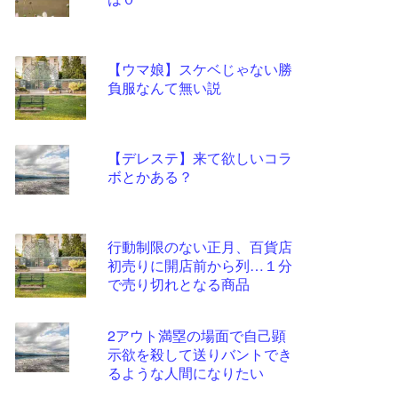
ツー
ル
【ウマ娘】スケベじゃない勝
負服なんて無い説
【デレステ】来て欲しいコラ
ボとかある？
行動制限のない正月、百貨店
初売りに開店前から列…１分
で売り切れとなる商品
2アウト満塁の場面で自己顕
示欲を殺して送りバントでき
るような人間になりたい