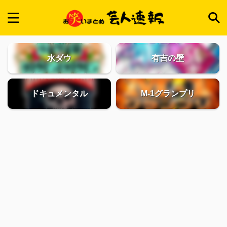
水ダウ
有吉の壁
ドキュメンタル
M-1グランプリ