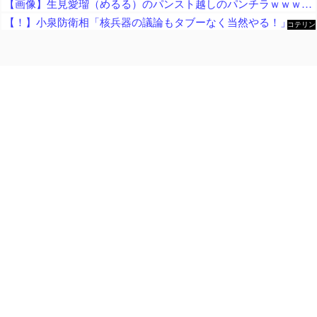
【画像】生見愛瑠（めるる）のパンスト越しのパンチラｗｗｗｗｗ
【！】小泉防衛相「核兵器の議論もタブーなく当然やる！」 → 漫画家さん「テレビも新聞も騒げ！憲法違反の暴論！辞任どころか辞職すべき！」
コテリン
- 固定リ
ンク自動
更新ツー
ル