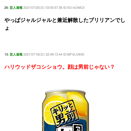
26:
2021/07/25(日) 03:00:57.56 ID:0O//oOMC0
芸人速報
やっぱジャルジャルと兼近解散したブリリアンでし
ょ
13:
2021/07/18(日) 22:49:13.44 ID:MFVLIV6X0
芸人速報
ハリウッドザコシショウ。顔は男前じゃない？