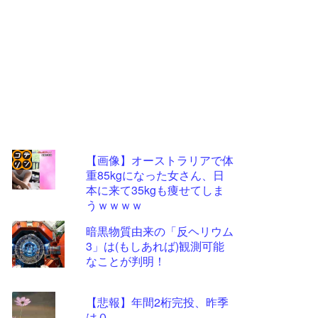
【画像】オーストラリアで体
重85kgになった女さん、日
コテ
本に来て35kgも痩せてしま
リン
うｗｗｗｗ
- 固
暗黒物質由来の「反ヘリウム
定リ
3」は(もしあれば)観測可能
なことが判明！
ンク
自動
【悲報】年間2桁完投、昨季
更新
は０