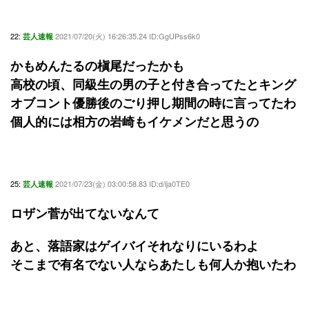
22:
2021/07/20(火) 16:26:35.24 ID:GgUPss6k0
芸人速報
かもめんたるの槇尾だったかも
高校の頃、同級生の男の子と付き合ってたとキング
オブコント優勝後のごり押し期間の時に言ってたわ
個人的には相方の岩崎もイケメンだと思うの
25:
2021/07/23(金) 03:00:58.83 ID:d/lja0TE0
芸人速報
ロザン菅が出てないなんて
あと、落語家はゲイバイそれなりにいるわよ
そこまで有名でない人ならあたしも何人か抱いたわ