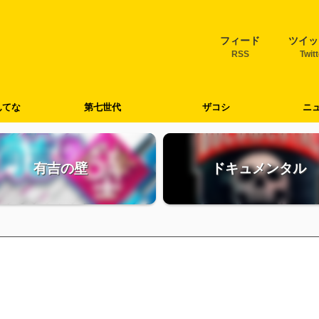
フィード
ツイッ
RSS
Twit
んてな
第七世代
ザコシ
ニ
有吉の壁
ドキュメンタル