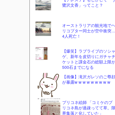
鷺沢文香」ってこと？
ツー
ル
オーストラリアの観光地で
リコプター同士が空中衝突
4人死亡！
【爆笑】ラブライブのソシ
ゲ、新年を皮切りにガチャ
ケットと課金石の総額上限
500石までになる
【画像】滝沢ガレソのご尊
が暴露w w w w w w w w w
プリコネ絵師 「コミケのプ
リコネ島が過疎ってて草。
界集落と化していた」