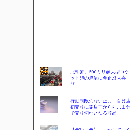
北朝鮮、600ミリ超大型ロケ
ット砲の贈呈に金正恩大喜
コテ
び！
リン
- 固
行動制限のない正月、百貨
定リ
初売りに開店前から列…１
で売り切れとなる商品
ンク
自動
【デレステ】もしかして「
更新