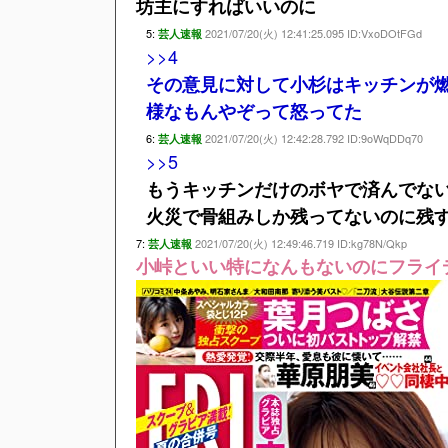
坊主にすればいいのに
5:
2021/07/20(火) 12:41:25.095 ID:VxoDOtFGd
芸人速報
>>4
その意見に対して小杉はキッチンが
様なもんやぞって怒ってた
6:
2021/07/20(火) 12:42:28.792 ID:9oWqDDq70
芸人速報
>>5
もうキッチンだけのボヤで済んでな
火災で骨組みしか残ってないのに残
7:
2021/07/20(火) 12:49:46.719 ID:kg78N/Qkp
芸人速報
小峠といい特になんもないのにフライ