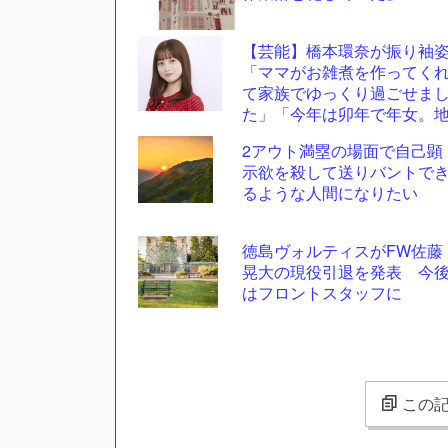
【芸能】橋本環奈が振り袖
「ママがお雑煮を作ってく
て家族でゆっくり過ごせま
た」「今年は卯年で年女。
に足をつけて頑張ります」
2アウト満塁の場面で自己顕
示欲を殺して送りバントで
るような人間になりたい
徳島ヴォルティスがFW佐藤
晃大の現役引退を発表 今
はフロントスタッフに
この記