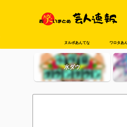
ヌルポあんてな
ワロタあ
水ダウ