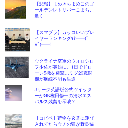
【悲報】まめきちまめこのゴ
更新
ールデンレトリバーこまち、
ツー
逝く
ル
【スマブラ】カッコいいプレ
イヤーランキングｷﾀ――(ﾟ
∀ﾟ)――!!
ウクライナ空軍のウォロシロ
フ少佐が英雄に、1日でドロ
ーン5機を迎撃…ミグ29戦闘
機が航続不能も生還！
Jリーグ英語版公式ツイッタ
ーがGK権田修一の清水エス
パルス残留を示唆？
【コピペ】荷物を玄関に運び
入れてたらウチの猫が野良猫