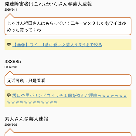
発達障害者はこれだからさん＠芸人速報
2026/5/11
じゃけん福田さんはもらっていく二キーw >>9 じゃあワイはゆ
めっち貰ってくわ
💬
【画像】ワイ、1番可愛い女芸人を3択まで絞る
333985
2026/5/03
无话可说，只是看看
💬
坂口杏里がサンドウィッチ１個を盗んだ理由ｗｗｗｗｗｗｗ
ｗｗｗｗｗｗｗｗｗｗｗｗ
素人さん＠芸人速報
2026/5/02