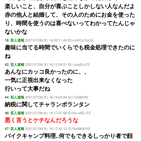
楽しいこと、自分が喜ぶことしかしない人なんだよ
赤の他人と結婚して、その人のためにお金を使った
り、時間を使うのは喜べないってわかってたんじゃ
ないかな
18:
2021/07/08(木) 16:02:11.40 ID:vvROxObU0
芸人速報
趣味に当てる時間でいくらでも税金処理できたのに
ね
42:
2021/07/08(木) 16:13:59.21 ID:+zeqELk70
芸人速報
あんなにカッコ良かったのに、、
一気に正視出来なくなった
行いって大事だね
44:
2021/07/08(木) 16:14:04.84 ID:rYZ6j9h90
芸人速報
納税に関してチャランポランタン
46:
2021/07/08(木) 16:17:37.68 ID:Ho+dhE+F0
芸人速報
悪く言うとケチなんだろうな
47:
2021/07/08(木) 16:17:45.15 ID:RwWkl6Yf0
芸人速報
バイクキャンプ料理..何でもできるしっかり者で顔