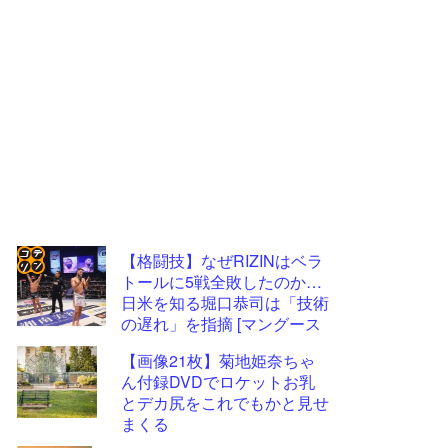
【格闘技】なぜRIZINはベラ
トールに5戦全敗したのか…
コテ
日米を知る堀口恭司は「技術
リン
の遅れ」を指摘 [マングース
★]
- 固
【画像21枚】菊地姫奈ちゃ
定リ
ん付録DVDでロケットお乳
とデカ尻をこれでもかと見せ
ンク
まくる
自動