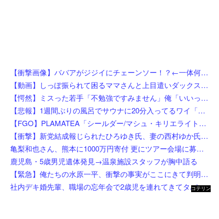
【衝撃画像】ババアがジジイにチェーンソー！？←一体何があったんやコレw w w w w w w w w
【動画】しっぽ振られて困るママさんと上目遣いダックス（ノ∇`）
【愕然】ミスった若手「不勉強ですみません」俺「いいってことよ、教えてあげんよ」若手「訴えます」←ちょっと待って、コレワイが悪いんか？？？？？？？
【悲報】1週間ぶりの風呂でサウナに20分入ってるワイ「んふぅ…全身の毛穴からくっさい汗ドバドバ出てるぅ…」←これw w w w w w w
【FGO】PLAMATEA「シールダー/マシュ・キリエライト〔オルテナウス〕」プラモデル【明日先行予約開始】
【衝撃】新党結成報じられたひろゆき氏、妻の西村ゆか氏がＸで激怒してしまうw w w w w w w w w
亀梨和也さん、熊本に1000万円寄付 更にツアー会場に募金箱設置
鹿児島・5歳男児遺体発見→温泉施設スタッフが胸中語る
【緊急】俺たちの水原一平、衝撃の事実がここにきて判明！！一発逆転へ！！←これw w w w w w w w w
社内デキ婚先輩、職場の忘年会で2歳児を連れてきてタバコスパスパ酒ゴクゴクで親の自覚ゼロｗｗ挙句の果てに突き飛ばして頭を打たせ「久々の外食でゆっくりしたいんだよ！」にドン引き
コテリン
- 固定リ
ンク自動
更新ツー
ル