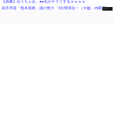
【画像】ゆうちゃみ、●●毛がチラリするｗｗｗｗ
高市早苗「熊本視察」謎の勢力「3分間滞在！（大嘘」内閣広報官「事実無根（全否定」高市早苗「51分間視察（首相動静」マスコミ「被災者証言で10秒！（印象操作」→
コテリン
- 固定リ
ンク自動
更新ツー
ル