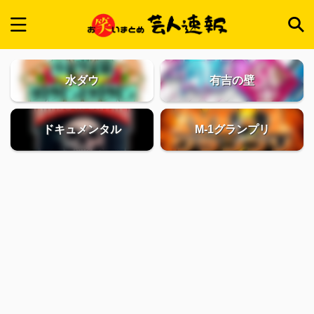
水ダウ
有吉の壁
ドキュメンタル
M-1グランプリ