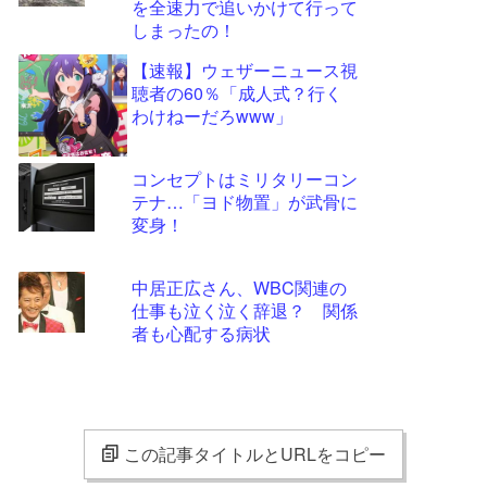
を全速力で追いかけて行って
しまったの！
【速報】ウェザーニュース視
聴者の60％「成人式？行く
わけねーだろwww」
コンセプトはミリタリーコン
テナ…「ヨド物置」が武骨に
変身！
中居正広さん、WBC関連の
仕事も泣く泣く辞退？ 関係
者も心配する病状
この記事タイトルとURLをコピー