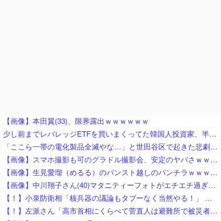
【画像】本田翼(33)、限界露出ｗｗｗｗｗｗ
少し前までレバレッジETFを買いまくってた韓国人投資家、半導体株が下落局面に突入したと判断した途端に……
「ここら一帯の電化製品全滅やな…」と世田谷区で起きた悲劇に目撃者騒然、下手したら自己破産ルートなのでは……
【画像】スマホ撮影も可のグラドル撮影会、安定のヤバさｗｗｗｗ
【画像】生見愛瑠（めるる）のパンスト越しのパンチラｗｗｗｗｗ
【画像】中川翔子さん(40)マタニティーフォトがエチエチ過ぎるｗｗｗｗｗｗｗｗ
【！】小泉防衛相「核兵器の議論もタブーなく当然やる！」 → 漫画家さん「テレビも新聞も騒げ！憲法違反の暴論！辞任どころか辞職すべき！」
【！】左派さん「高市首相にくらべて菅直人は避難所で被災者に怒鳴られテレビで流され健全！「仕込み」視察じゃない！」