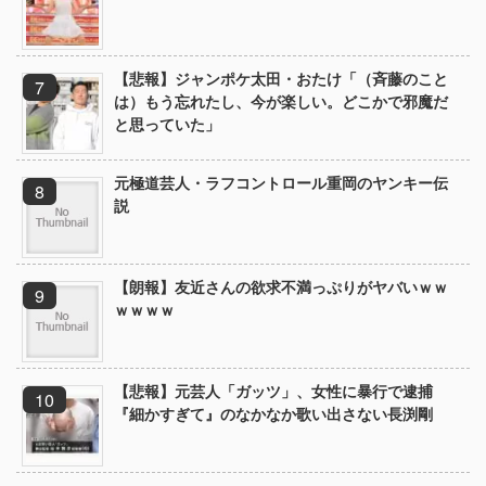
【悲報】ジャンポケ太田・おたけ「（斉藤のこと
は）もう忘れたし、今が楽しい。どこかで邪魔だ
と思っていた」
元極道芸人・ラフコントロール重岡のヤンキー伝
説
【朗報】友近さんの欲求不満っぷりがヤバいｗｗ
ｗｗｗｗ
【悲報】元芸人「ガッツ」、女性に暴行で逮捕
『細かすぎて』のなかなか歌い出さない長渕剛