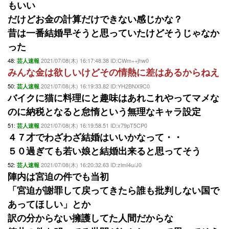
もいい
だけどお金の計算だけできない感じかな？
昔は一番結婚早そうと思っていたけどそうじゃなか
った
48:
2021/07/08(木) 16:17:48.38 ID:CWm++jhw0
芸人速報
みんな金は欲しいけどその情熱に差はあるからねえ
50:
2021/07/08(木) 16:19:33.82 ID:YH2BNX9C0
芸人速報
バイクに猫に料理にと趣味はあれこれやってマメな
のに納税となると怠惰という無理なキャラ設定
51:
2021/07/08(木) 16:19:58.51 ID:x79pT5CP0
芸人速報
４７才でわざわざ結婚はいいかなって・・
５０過ぎても若い娘と結婚出来ると思ってそう
52:
2021/07/08(木) 16:20:32.63 ID:zlmI4u/J0
芸人速報
陣内は宮迫の件でも当初
「宮迫が謝罪して戻ってきたら誰も批判しない国で
あってほしい」とか
訳の分からない擁護してた人間だからな