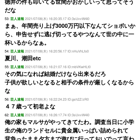
徳井の件も叩いてる世間がおかしいって思ってそう
だな
53:
2021/07/08(木) 16:20:35.17 ID:3sUvvW4i0
芸人速報
まぁ、年間売り上げ3000万円以下なんてショボいか
ら、申告せずに逃げ切ってるやつなんて世の中に一
杯いるからなぁ。
54:
2021/07/08(木) 16:20:56.17 ID:nHuVhLfo0
芸人速報
夏川、潮田etc
55:
2021/07/08(木) 16:21:07.16 ID:mbVKwHLt0
芸人速報
その気になれば結婚だけなら出来るだろ
子供が欲しいとなると相手の条件が厳しくなるから
な
56:
2021/07/08(木) 16:22:24.23 ID:gsh2Z/zR0
芸人速報
４７歳って初老よな
62:
2021/07/08(木) 16:26:17.74 ID:3sUvvW4i0
芸人速報
俺の家もマルサがやってきてたわ。調査当日に小学
生の俺のランドセルに貴金属いっぱい詰められて
背負ったまま夕方まで遊びに行っておいでって言わ