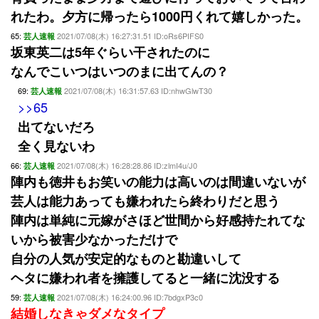
れたわ。夕方に帰ったら1000円くれて嬉しかった。
65:
2021/07/08(木) 16:27:31.51 ID:oRs6PIFS0
芸人速報
坂東英二は5年ぐらい干されたのに
なんでこいつはいつのまに出てんの？
69:
2021/07/08(木) 16:31:57.63 ID:nhwGlwT30
芸人速報
>>65
出てないだろ
全く見ないわ
66:
2021/07/08(木) 16:28:28.86 ID:zlmI4u/J0
芸人速報
陣内も徳井もお笑いの能力は高いのは間違いないが
芸人は能力あっても嫌われたら終わりだと思う
陣内は単純に元嫁がさほど世間から好感持たれてな
いから被害少なかっただけで
自分の人気が安定的なものと勘違いして
ヘタに嫌われ者を擁護してると一緒に沈没する
59:
2021/07/08(木) 16:24:00.96 ID:7bdgxP3c0
芸人速報
結婚しなきゃダメなタイプ