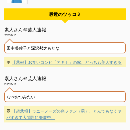
最近のツッコミ
素人さん＠芸人速報
2026/6/15
田中美佐子と深沢邦之もだな
💬
【悲報】お笑いコンビ「アキナ」の嫁、どっちも美人すぎる
素人さん＠芸人速報
2026/5/14
なべおつみたい
💬
【超悲報】ラニーノーズの痛ファン（男）、とんでもなくヤ
バすぎて大問題に発展中。