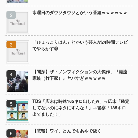
水曜日のダウソタウソとかいう番組ｗｗｗｗｗｗ
「ひょっこりはん」とかいう芸人が24時間テレビ
でやらかす😅
【闇深】ザ・ノンフィクションの大傑作、『漂流
家族（竹下家）』ヤバすぎｗｗｗｗｗ
TBS「広末は時速165キロ出したw」→広末「確定
してないのにネタにすんな！」→警察「185キロ
出てました！」
【悲報】ワイ、とんでもあやで抜く