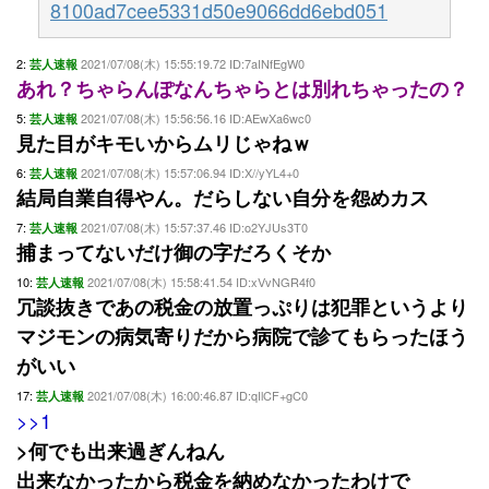
8100ad7cee5331d50e9066dd6ebd051
2:
2021/07/08(木) 15:55:19.72 ID:7aINfEgW0
芸人速報
あれ？ちゃらんぽなんちゃらとは別れちゃったの？
5:
2021/07/08(木) 15:56:56.16 ID:AEwXa6wc0
芸人速報
見た目がキモいからムリじゃねｗ
6:
2021/07/08(木) 15:57:06.94 ID:X//yYL4+0
芸人速報
結局自業自得やん。だらしない自分を怨めカス
7:
2021/07/08(木) 15:57:37.46 ID:o2YJUs3T0
芸人速報
捕まってないだけ御の字だろくそか
10:
2021/07/08(木) 15:58:41.54 ID:xVvNGR4f0
芸人速報
冗談抜きであの税金の放置っぷりは犯罪というより
マジモンの病気寄りだから病院で診てもらったほう
がいい
17:
2021/07/08(木) 16:00:46.87 ID:qIlCF+gC0
芸人速報
>>1
>何でも出来過ぎんねん
出来なかったから税金を納めなかったわけで