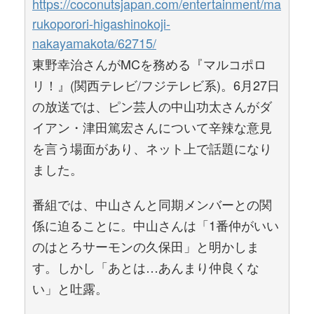
https://coconutsjapan.com/entertainment/ma
rukoporori-higashinokoji-
nakayamakota/62715/
東野幸治さんがMCを務める『マルコポロ
リ！』(関西テレビ/フジテレビ系)。6月27日
の放送では、ピン芸人の中山功太さんがダ
イアン・津田篤宏さんについて辛辣な意見
を言う場面があり、ネット上で話題になり
ました。
番組では、中山さんと同期メンバーとの関
係に迫ることに。中山さんは「1番仲がいい
のはとろサーモンの久保田」と明かしま
す。しかし「あとは…あんまり仲良くな
い」と吐露。