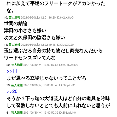
れに加えて平場のフリートークがアカンかった
な。
10:
2021/06/30(水) 12:51:16.20 ID:6x2tX/8yO
芸人速報
世間の結論
津田の小ささも嫌い
功太と久保田の陰湿さも嫌い
11:
2021/06/30(水) 12:52:49.48 ID:GizpXXt20
芸人速報
玉は選ぶだろ自分の持ち物だし商売なんだから
ワードセンスズレてんな
20:
2021/06/30(水) 13:02:57.63 ID:4G4NJqe20
芸人速報
>>11
まだ選べる立場じゃないってことだろ
23:
2021/06/30(水) 13:06:00.40 ID:GizpXXt20
芸人速報
>>20
そうか？下っ端の大道芸人ほど自分の道具を吟味
して習熟しないととても人前に出れないと思うが
61:
2021/06/30(水) 13:40:50.32 ID:8iNdpfLK0
芸人速報