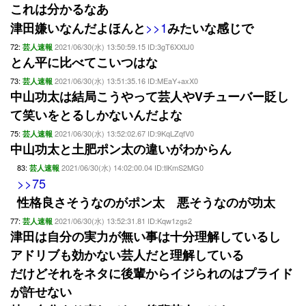
これは分かるなあ
>>1
津田嫌いなんだよほんと
みたいな感じで
72:
2021/06/30(水) 13:50:59.15 ID:3gT6XXtJ0
芸人速報
とん平に比べてこいつはな
73:
2021/06/30(水) 13:51:35.16 ID:MEaY+axX0
芸人速報
中山功太は結局こうやって芸人やVチューバー貶し
て笑いをとるしかないんだよな
75:
2021/06/30(水) 13:52:02.67 ID:9KqLZqfV0
芸人速報
中山功太と土肥ポン太の違いがわからん
83:
2021/06/30(水) 14:02:00.04 ID:tlKmS2MG0
芸人速報
>>75
性格良さそうなのがポン太 悪そうなのが功太
77:
2021/06/30(水) 13:52:31.81 ID:Kqw1zgs2
芸人速報
津田は自分の実力が無い事は十分理解しているし
アドリブも効かない芸人だと理解している
だけどそれをネタに後輩からイジられのはプライド
が許せない