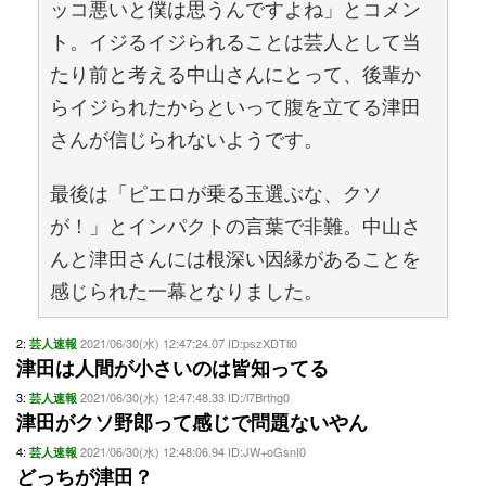
ッコ悪いと僕は思うんですよね」とコメン
ト。イジるイジられることは芸人として当
たり前と考える中山さんにとって、後輩か
らイジられたからといって腹を立てる津田
さんが信じられないようです。
最後は「ピエロが乗る玉選ぶな、クソ
が！」とインパクトの言葉で非難。中山さ
んと津田さんには根深い因縁があることを
感じられた一幕となりました。
2:
2021/06/30(水) 12:47:24.07 ID:pszXDTli0
芸人速報
津田は人間が小さいのは皆知ってる
3:
2021/06/30(水) 12:47:48.33 ID:/l7Brthg0
芸人速報
津田がクソ野郎って感じで問題ないやん
4:
2021/06/30(水) 12:48:06.94 ID:JW+oGsnI0
芸人速報
どっちが津田？