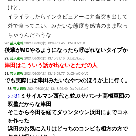
けど、
イライラしたらインタビュアーに弁当突き出して
外で食ってこい、みたいな態度を感情のまま取っ
ちゃうんだろうな
26:
2021/06/30(水) 13:09:51.45 ID:M8lLtZOj0
芸人速報
後輩がMCやるようになったら呼ばれないタイプか
29:
2021/06/30(水) 13:15:31.10 ID:UiLVlknv0
芸人速報
津田はこういう話が出ないとただの人
31:
2021/06/30(水) 13:16:59.77 ID:rZHwCKkV0
芸人速報
でも実際には津田みたいなやつのほうが上に行く。
33:
2021/06/30(水) 13:18:59.40 ID:v0vfLGpt0
芸人速報
>>31
ミサイルマン西代と並ぶサバンナ高橋軍団の
双璧だからな津田
そこから今田を経てダウンタウン浜田にまでコネ
を作った
浜田のお気に入りはどっちのコンビも相方の方で