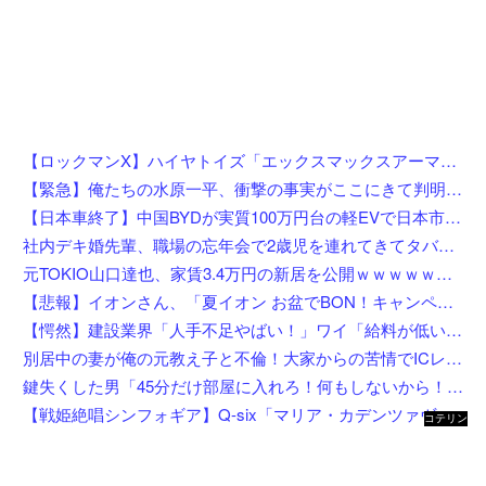
【ロックマンX】ハイヤトイズ「エックスマックスアーマー」アクションフィギュア 試作公開【近日予約開始】
【緊急】俺たちの水原一平、衝撃の事実がここにきて判明！！一発逆転へ！！←これw w w w w w w w w
【日本車終了】中国BYDが実質100万円台の軽EVで日本市場に殴り込み
社内デキ婚先輩、職場の忘年会で2歳児を連れてきてタバコスパスパ酒ゴクゴクで親の自覚ゼロｗｗ挙句の果てに突き飛ばして頭を打たせ「久々の外食でゆっくりしたいんだよ！」にドン引き
元TOKIO山口達也、家賃3.4万円の新居を公開ｗｗｗｗｗｗｗｗ
【悲報】イオンさん、「夏イオン お盆でBON！キャンペーン」からBON！を削除 理由不明
【愕然】建設業界「人手不足やばい！」ワイ「給料が低いんやろうなぁ」→調べた結果w w w w w w w
別居中の妻が俺の元教え子と不倫！大家からの苦情でICレコーダーを設置後、協力者に間男を寝取らせて現場写真を確保、面会日にデータを手渡した結果←状況がカオスすぎるだろ
鍵失くした男「45分だけ部屋に入れろ！何もしないから！」→女子大生「無理です（警察呼びます）」→男「熱中症になれってか！使えないな！」完全に不審者で草ｗｗｗ
【戦姫絶唱シンフォギア】Q-six「マリア・カデンツァヴナ・イヴ」フィギュア【8月4日予約開始】
コテリン
- 固定リ
ンク自動
更新ツー
ル