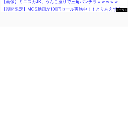
【画像】ミニスカJK、うんこ座りで三角パンチラｗｗｗｗｗ
【期間限定】MGS動画が100円セール実施中！！とりあえず全部買うやろｗｗｗｗｗ
コテリン
- 固定リ
ンク自動
更新ツー
ル