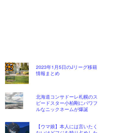
2023年1月5日のJリーグ移籍
情報まとめ
コテ
リン
- 固
北海道コンサドーレ札幌のス
定リ
ピードスター小柏剛にパワフ
ルなニックネームが爆誕
ンク
自動
【ウマ娘】本人には言いたく
更新
ないけどフジを独り占めした