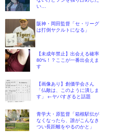
ツー
い…
ル
阪神・岡田監督「セ・リーグ
は打倒ヤクルトになる」
【未成年禁止】出会える確率
80%！？ここが一番出会えま
す
【画像あり】創価学会さん
「仏敵は、このように潰しま
す」 ←ヤバすぎると話題
青学大・原監督「箱根駅伝が
なくなったら、誰がこんなき
つい長距離をやるのかと」