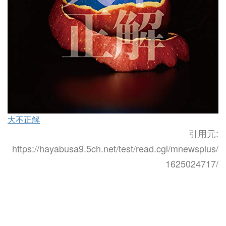
大不正解
引用元:
https://hayabusa9.5ch.net/test/read.cgi/mnewsplus/
1625024717/