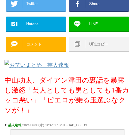
Twitter
Share
Hatena
LINE
コメント
URLコピー
中山功太、ダイアン津田の裏話を暴露
し激怒「芸人としても男としても1番カ
ッコ悪い」「ピエロが乗る玉選ぶなク
ソが！」
1:
2021/06/30(水) 12:45:17.85 ID:CAP_USER9
芸人速報