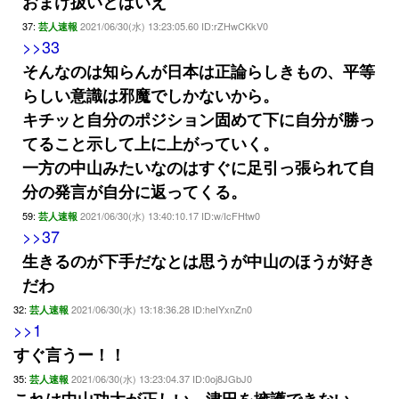
おまけ扱いとはいえ
37:
2021/06/30(水) 13:23:05.60 ID:rZHwCKkV0
芸人速報
>>33
そんなのは知らんが日本は正論らしきもの、平等
らしい意識は邪魔でしかないから。
キチッと自分のポジション固めて下に自分が勝っ
てること示して上に上がっていく。
一方の中山みたいなのはすぐに足引っ張られて自
分の発言が自分に返ってくる。
59:
2021/06/30(水) 13:40:10.17 ID:w/IcFHtw0
芸人速報
>>37
生きるのが下手だなとは思うが中山のほうが好き
だわ
32:
2021/06/30(水) 13:18:36.28 ID:heIYxnZn0
芸人速報
>>1
すぐ言うー！！
35:
2021/06/30(水) 13:23:04.37 ID:0oj8JGbJ0
芸人速報