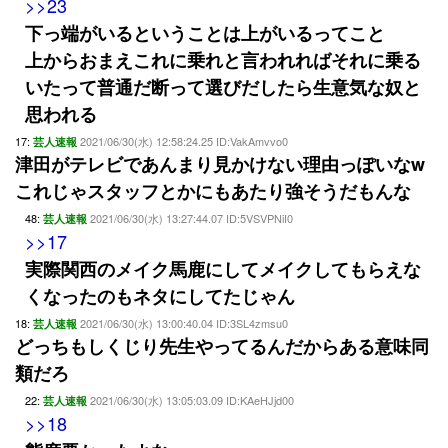
>>23
下っ端がいるということは上がいるってこと
上からおまえこれに乗れと言われればそれに乗る
いたって普通だ断って選びだしたら生意気な奴と
思われる
17:
2021/06/30(水) 12:58:24.25 ID:VakAmvvo0
芸人速報
津田がテレビであんまり見かけない理由っぽいなw
これじゃスタッフとかにもあたり強そうだもんな
48:
2021/06/30(水) 13:27:44.07 ID:5VSVPNiI0
芸人速報
>>17
実際関西のメイク馬鹿にしてメイクしてもらえな
くなったのもネタにしてたじゃん
18:
2021/06/30(水) 13:00:40.04 ID:3SL4zmsu0
芸人速報
どっちもしくじり先生やってるんだからある意味同
類だろ
22:
2021/06/30(水) 13:05:03.09 ID:KAeHJjd00
芸人速報
>>18