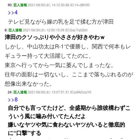
90:
2021/06/30(水) 14:12:30.66 ID:14+tj9H30
芸人速報
>>4
テレビ見ながら嫁の乳を足で揉む方が津田
8:
2021/06/30(水) 12:50:15.09 ID:QqvTq02b0
芸人速報
津田のクソっぷりや小ささが好きやわｗ
しかし、中山功太はR-1で優勝し、関西で何本もレ
ギュラー持って大活躍してたのに、
東京へ行ってから一気に萎んでしまったな。
往年の面影は一切ないし、ここまで落ちぶれるのが
想像出来なかった。
24:
2021/06/30(水) 13:07:51.51 ID:p9ADlJpY0
芸人速報
>>8
自分でも言ってたけど、全盛期から誰彼構わずこ
ういう風に噛み付いてたんだよ
嫌いなヤツや気に食わないヤツがいると徹底的
に“口撃”する