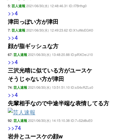
5:
2021/06/30(水) 12:48:46.31 ID:/l7Brthg0
芸人速報
>>4
津田っぽい方が津田
7:
2021/06/30(水) 12:49:23.62 ID:X1uWsEGK0
芸人速報
>>4
顔が脂ギッシュな方
67:
2021/06/30(水) 13:48:20.88 ID:pRXOe/J10
芸人速報
>>4
三沢光晴に似ている方がユースケ
そうじゃない方が津田
74:
2021/06/30(水) 13:51:51.10 ID:sS4xRZLs0
芸人速報
>>4
先輩相手なので中途半端な表情してる方
92:
2021/06/30(水) 14:15:10.38 ID:7+S2d8uE0
芸人速報
>>74
岩井とユースケの顔w