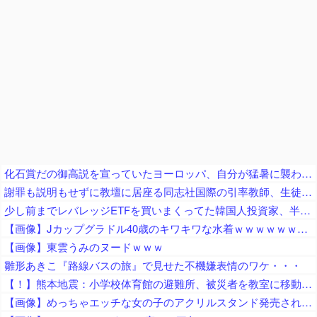
化石賞だの御高説を宣っていたヨーロッパ、自分が猛暑に襲われると為すすべべもなくダメージを受けてしまい……
謝罪も説明もせずに教壇に居座る同志社国際の引率教師、生徒たちの不満が極限まで高まってしまい……
少し前までレバレッジETFを買いまくってた韓国人投資家、半導体株が下落局面に突入したと判断した途端に……
【画像】Jカップグラドル40歳のキワキワな水着ｗｗｗｗｗｗｗｗｗｗｗｗｗｗｗｗｗｗｗｗｗｗｗｗ
【画像】東雲うみのヌードｗｗｗ
雛形あきこ『路線バスの旅』で見せた不機嫌表情のワケ・・・
【！】熊本地震：小学校体育館の避難所、被災者を教室に移動させ即座にエアコン工事が始まる ※体育館のエアコン設置は自治体の管轄
【画像】めっちゃエッチな女の子のアクリルスタンド発売されるｗｗ