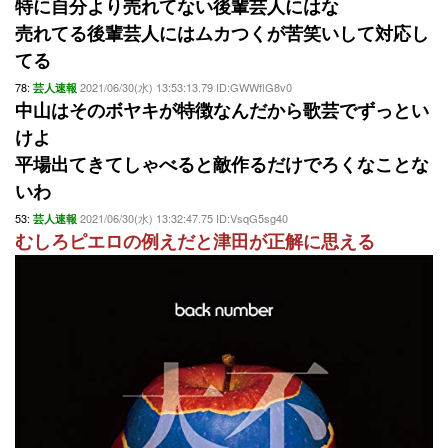
特に自分より売れてない後輩芸人にはな
売れてる後輩芸人にはムカつくが苦笑いして対応し
てる
78:
2021/06/30(水) 13:53:13.79 ID:GWWflG8v0
芸人速報
中山はそのボヤキが特徴なんだから歌芸でずっとい
けよ
平場出てきてしゃべると敵作るだけでろくなことな
いわ
53:
2021/06/30(水) 13:32:47.75 ID:VsqG5sg40
芸人速報
むしろピエロの例えだと津田が正解に思える