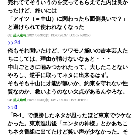
売れててそういうのを笑ってもらえてた内は良か
ったけど、終いには
「アイツ（＝中山）に関わったら面倒臭いで？」
と避けられて使われなくなった
63:
2021/06/30(水) 13:43:26.37 ID:QqvTq02b0
芸人速報
>>24
俺もそれ聞いたけど、ツワモノ揃いの吉本芸人た
ちにしては、理由が情けないなぁと・・・
中山ごときに噛みつかれたって、大したことない
やろし、逆手に取ってネタに出来るはず。
そもそも中山に才能が無いか、約束を守れない性
質なのか、救いようのない欠点があるんやろな。
94:
2021/06/30(水) 14:17:09.93 ID:vsUFIzir0
芸人速報
>>8
「R-1」で優勝したネタが思ったほど東京でウケな
かった。東京進出後「エンタの神様」とかあちこ
ちネタ番組に出てたけど笑い声が少なかった。そ