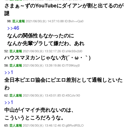
さまぁ～ずのYouTubeにダイアンが割と出てるのが
謎
98:
2021/06/30(水) 14:37:10.88 ID:Bvir++Qa0
芸人速報
>>46
なんの関係性もなかったのに
なんか先輩ヅラして嫌だわ、あれ
52:
2021/06/30(水) 13:32:17.26 ID:sNkSSv2d0
芸人速報
ハウスマヌカンじゃない方(´・ω・｀)
58:
2021/06/30(水) 13:39:19.86 ID:fT09Koyj0
芸人速報
>>1
全日本ピエロ協会にピエロ差別として通報しといた
わ
62:
2021/06/30(水) 13:43:01.85 ID:45Czlv/X0
芸人速報
>>1
中山がイマイチ売れないのは、
こういうところだろうな。
65:
2021/06/30(水) 13:46:12.46 ID:gBRvdRSLO
芸人速報