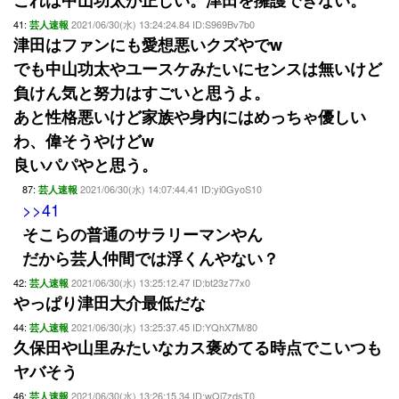
これは中山功太が正しい。津田を擁護できない。
41:
2021/06/30(水) 13:24:24.84 ID:S969Bv7b0
芸人速報
津田はファンにも愛想悪いクズやでw
でも中山功太やユースケみたいにセンスは無いけど
負けん気と努力はすごいと思うよ。
あと性格悪いけど家族や身内にはめっちゃ優しい
わ、偉そうやけどw
良いパパやと思う。
87:
2021/06/30(水) 14:07:44.41 ID:yi0GyoS10
芸人速報
>>41
そこらの普通のサラリーマンやん
だから芸人仲間では浮くんやない？
42:
2021/06/30(水) 13:25:12.47 ID:bt23z77x0
芸人速報
やっぱり津田大介最低だな
44:
2021/06/30(水) 13:25:37.45 ID:YQhX7M/80
芸人速報
久保田や山里みたいなカス褒めてる時点でこいつも
ヤバそう
46:
2021/06/30(水) 13:26:15.34 ID:wQi7zdsT0
芸人速報