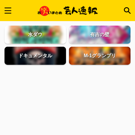
水ダウ
有吉の壁
ドキュメンタル
M-1グランプリ