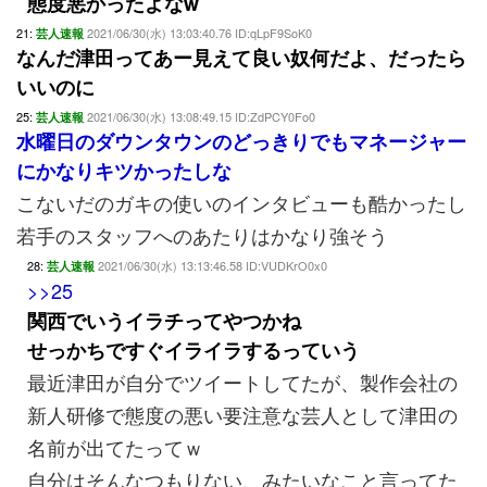
態度悪かったよなw
21:
2021/06/30(水) 13:03:40.76 ID:qLpF9SoK0
芸人速報
なんだ津田ってあー見えて良い奴何だよ、だったら
いいのに
25:
2021/06/30(水) 13:08:49.15 ID:ZdPCY0Fo0
芸人速報
水曜日のダウンタウンのどっきりでもマネージャー
にかなりキツかったしな
こないだのガキの使いのインタビューも酷かったし
若手のスタッフへのあたりはかなり強そう
28:
2021/06/30(水) 13:13:46.58 ID:VUDKrO0x0
芸人速報
>>25
関西でいうイラチってやつかね
せっかちですぐイライラするっていう
最近津田が自分でツイートしてたが、製作会社の
新人研修で態度の悪い要注意な芸人として津田の
名前が出てたってｗ
自分はそんなつもりない、みたいなこと言ってた