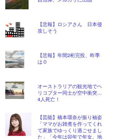
ツー
ル
【悲報】ロシアさん 日本侵
攻しそう
【悲報】年間2桁完投、昨季
は０
オーストラリアの観光地でヘ
リコプター同士が空中衝突…
4人死亡！
【芸能】橋本環奈が振り袖姿
「ママがお雑煮を作ってくれ
て家族でゆっくり過ごせまし
た」「今年は卯年で年女。地