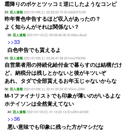
霜降りのボケとツッコミ逆にしたようなコンビ
33:
2021/01/09(土) 22:25:20.70 ID:Gb3CFD/20
芸人速報
昨年青色申告するほど収入があったの？
よく知らんがそれは関係ない？
38:
2021/01/10(日) 00:09:46.06 ID:tXbe+9uu0
芸人速報
>>33
白色申告でも貰えるよ
35:
2021/01/09(土) 22:26:47.58 ID:h/oUYXCN0
芸人速報
自営業者用の持続化給付金で暮らすのは結構だけ
ど、納税分は残しとかないと後がキツいぞ
あれ、タダで全部貰えるお年玉じゃないからな
36:
2021/01/09(土) 22:41:50.53 ID:VGnz+Di00
芸人速報
M-1ファイナリストでも印象が薄いのがいるよな
ホテイソンは全然覚えてない
40:
2021/01/10(日) 01:12:23.13 ID:sSN1ahV30
芸人速報
>>36
悪い意味でも印象に残った方がマシだな