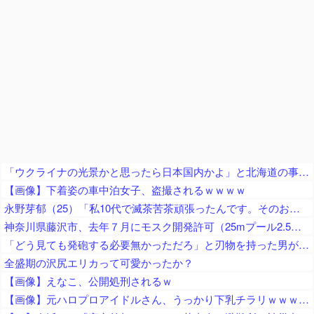
「ウクライナの光景かと思ったら日本国内かよ」と北海道の事故に目撃者騒然、自爆ドローンに襲われたのかと……
【画像】下着姿の車中泊女子、盗撮されるｗｗｗｗ
永野芽郁（25）「私10代で滅茶苦茶頑張ったんです。そのおかげで今幸せな20代を送れている」
神奈川県藤沢市、去年７月にモスク開発許可（25mプール2.5個分くらいのサイズ） → 反対署名3万人超、藤沢市議会にモスク反対の請願・陳情が40件以上 → 市議会、すべて否決
「どう見ても発砲する必要無かっただろ」と刃物を持った男が撃たれた事件に左派が激怒、発砲した警察は何か勘違いしてねえか？
全盛期の沢尻エリカって可愛かったか？
【画像】えなこ、公開処刑されるｗ
【画像】元ハロプロアイドルさん、うっかり下乳チラリｗｗｗｗｗｗｗｗ