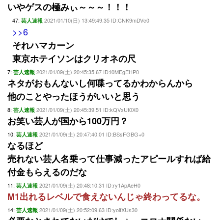
いやゲスの極みぃ～～～！！！
47:
2021/01/10(日) 13:49:49.35 ID:CNK9mDVc0
芸人速報
>>6
それハマカーン
東京ホテイソンはクリオネの尺
7:
2021/01/09(土) 20:45:35.67 ID:I0MEgEHP0
芸人速報
ネタがおもんないし何喋ってるかわからんから
他のことやったほうがいいと思う
8:
2021/01/09(土) 20:45:39.51 ID:kQVxUf0X0
芸人速報
お笑い芸人が国から100万円？
10:
2021/01/09(土) 20:47:40.01 ID:BSsFGBG+0
芸人速報
なるほど
売れない芸人名乗って仕事減ったアピールすれば給
付金もらえるのだな
11:
2021/01/09(土) 20:48:10.31 ID:ry1ApAeH0
芸人速報
M1出れるレベルで食えないんじゃ終わってるな。
14:
2021/01/09(土) 20:52:09.63 ID:yoifXUs30
芸人速報