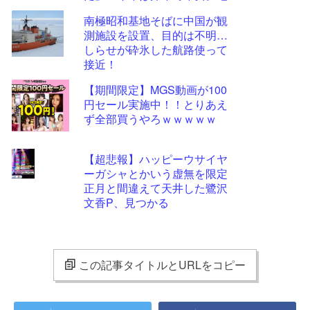
に足をつけて頑張ります」
南極昭和基地そばに中国が観
測施設を設置、目的は不明…
しらせが砕氷した航路使って
接近！
【期間限定】MGS動画が100
円セール実施中！！とりあえ
ず全部買うやろｗｗｗｗｗ
【超悲報】ハッピーウサイヤ
ーガシャとかいう虚無を限定
正月と間違えて天井した鷺沢
文香P、見つかる
この記事タイトルとURLをコピー