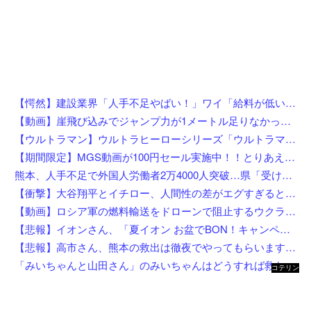
【愕然】建設業界「人手不足やばい！」ワイ「給料が低いんやろうなぁ」→調べた結果w w w w w w w
【動画】崖飛び込みでジャンプ力が1メートル足りなかった男の悲劇。
【ウルトラマン】ウルトラヒーローシリーズ「ウルトラマン (1973ver.) 」「ウルトラマンタロウ ファイティングポーズver.」ソフビ【予約開始】
【期間限定】MGS動画が100円セール実施中！！とりあえず全部買うやろｗｗｗｗｗ
熊本、人手不足で外国人労働者2万4000人突破…県「受け入れ拡大」へ
【衝撃】大谷翔平とイチロー、人間性の差がエグすぎると話題に←お前らコレ見てどう思う？？？？？？
【動画】ロシア軍の燃料輸送をドローンで阻止するウクライナ。
【悲報】イオンさん、「夏イオン お盆でBON！キャンペーン」からBON！を削除 理由不明
【悲報】高市さん、熊本の救出は徹夜でやってもらいますと言ってしまいめっちゃ炎上してしまうw w w w w w w w w
「みいちゃんと山田さん」のみいちゃんはどうすれば救われたのか
コテリン
- 固定リ
ンク自動
更新ツー
ル