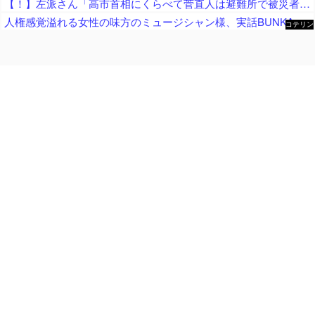
【！】左派さん「高市首相にくらべて菅直人は避難所で被災者に怒鳴られテレビで流され健全！「仕込み」視察じゃない！」
人権感覚溢れる女性の味方のミュージシャン様、実話BUNKAタブーに正論でボコボコにされてしまい……
コテリン
- 固定リ
ンク自動
更新ツー
ル