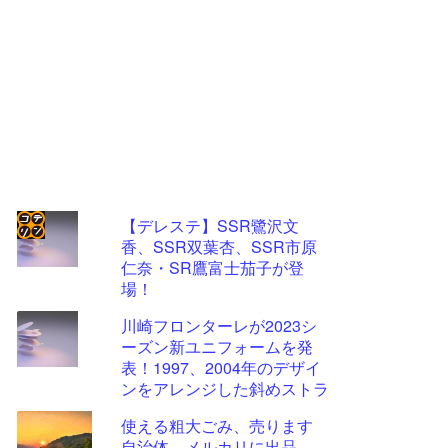
【デレステ】SSR鷺沢文
香、SSR双葉杏、SSR市原
コテ
仁奈・SR鷹富士茄子が登
リン
場！
- 固
川崎フロンターレが2023シ
定リ
ーズン新ユニフォームを発
表！1997、2004年のデザイ
ンク
ンをアレンジした斜めストラ
自動
イプ柄に
使える粗大ごみ、売ります
更新
自治体、メルカリに出品