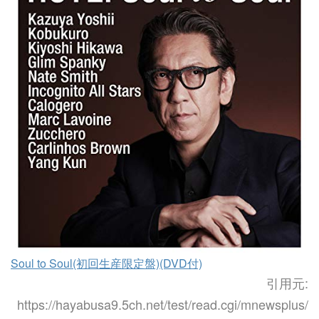
Soul to Soul(初回生産限定盤)(DVD付)
引用元:
https://hayabusa9.5ch.net/test/read.cgi/mnewsplus/