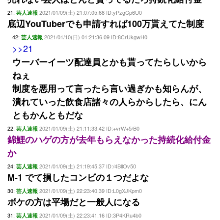
21:
2021/01/09(土) 21:07:05.68 ID:yPzgCp6U0
芸人速報
底辺YouTuberでも申請すれば100万貰えてた制度
42:
2021/01/10(日) 01:21:36.09 ID:8CrUkgwH0
芸人速報
>>21
ウーバーイーツ配達員とかも貰ってたらしいから
ねぇ
制度を悪用って言ったら言い過ぎかも知らんが、
潰れていった飲食店諸々の人らからしたら、にん
ともかんともだな
22:
2021/01/09(土) 21:11:33.42 ID:+vrW+5/B0
芸人速報
錦鯉のハゲの方が去年もらえなかった持続化給付金
か
24:
2021/01/09(土) 21:19:45.37 ID:/4BllOv50
芸人速報
M-1 でて損したコンビの１つだよな
30:
2021/01/09(土) 22:23:40.39 ID:L0gXJKpm0
芸人速報
ボケの方は平場だと一般人になる
31:
2021/01/09(土) 22:23:41.16 ID:3P4KRu4b0
芸人速報