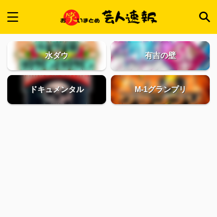
水ダウ
有吉の壁
ドキュメンタル
M-1グランプリ