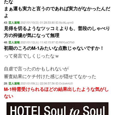
たな
まぁ運も実力と言うのであれば実力がなかったんだ
よ
43:
2021/01/10(日) 01:28:53.80 ID:Xo/ALuym0
芸人速報
見得を切るようなツッコミよりも、普段のしゃべり
方の抑揚が気になって無理
48:
2021/01/12(火) 11:42:15.97 ID:R6YyaCFb0
芸人速報
初期のころのM-1みたいな点数じゃないですか！
って発言でしくじったなｗ
自虐で言ったのかもしれないが
審査結果にケチ付けた感じが隠せてなかった
28:
2021/01/09(土) 22:06:57.56 ID:Oclzek4J0
芸人速報
M-1特需受けられるほどの結果出したような気がし
ない