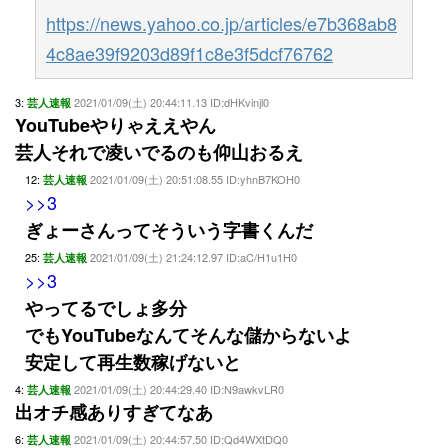
https://news.yahoo.co.jp/articles/e7b368ab8
4c8ae39f9203d89f1c8e3f5dcf76762
3:
2021/01/09(土) 20:44:11.13 ID:dHKvinjl0
芸人速報
YouTubeやりゃええやん
芸人それで凌いでるのも仰山おるえ
12:
2021/01/09(土) 20:51:08.55 ID:yhnB7KOH0
芸人速報
>>3
ぎょーさんってそういう字書くんだ
25:
2021/01/09(土) 21:24:12.97 ID:aC/H1u1H0
芸人速報
>>3
やってるでしょ多分
でもYouTubeなんてそんな儲からないよ
安定して再生数稼げないと
4:
2021/01/09(土) 20:44:29.40 ID:N9awkvLR0
芸人速報
出オチ感ありすぎてなあ
6:
2021/01/09(土) 20:44:57.50 ID:Qd4WXtDQ0
芸人速報