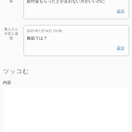
給付金もらったとか言わない方がいいのに
報
返信
素人さん
2021年1月14日 13:39
＠芸人速
嫉妬では？
報
返信
ツッコむ