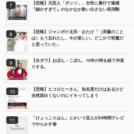
【悲報】元芸人「ガッツ」、女性に暴行で逮捕
『細かすぎて』のなかなか歌い出さない長渕剛
【悲報】ジャンポケ太田・おたけ「（斉藤のこと
は）もう忘れたし、今が楽しい。どこかで邪魔だ
と思っていた」
【水ダウ】おぼん・こぼん、10年の時を経て仲直
りする。
【悲報】ヒコロヒーさん、知名度だけはあるけど
全然面白くないのにイキってしまう
「ひょっこりはん」とかいう芸人が24時間テレビ
でやらかす😅