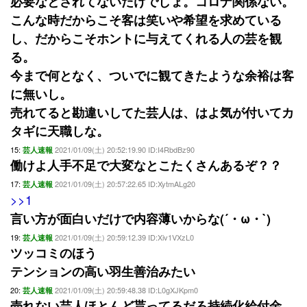
必要なとされてないだけでしょ。コロナ関係ない。
こんな時だからこそ客は笑いや希望を求めている
し、だからこそホントに与えてくれる人の芸を観
る。
今まで何となく、ついでに観てきたような余裕は客
に無いし。
売れてると勘違いしてた芸人は、はよ気が付いてカ
タギに天職しな。
15:
2021/01/09(土) 20:52:19.90 ID:I4RbdBz90
芸人速報
働けよ人手不足で大変なとこたくさんあるぞ？？
17:
2021/01/09(土) 20:57:22.65 ID:XytmALg20
芸人速報
>>1
言い方が面白いだけで内容薄いからな(´・ω・`)
19:
2021/01/09(土) 20:59:12.39 ID:Xiv1VXzL0
芸人速報
ツッコミのほう
テンションの高い羽生善治みたい
20:
2021/01/09(土) 20:59:48.38 ID:L0gXJKpm0
芸人速報
売れない芸人ほとんど貰ってるだろ持続化給付金