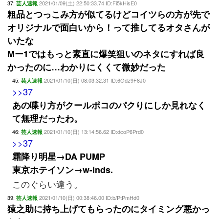
37:
2021/01/09(土) 22:50:33.74 ID:Fi5kHisE0
芸人速報
粗品とつっこみ方が似てるけどコイツらの方が先で
オリジナルで面白いから！って推してるオタさんが
いたな
Mー1ではもっと素直に爆笑狙いのネタにすれば良
かったのに…わかりにくくて微妙だった
45:
2021/01/10(日) 08:03:32.31 ID:6Gdz9F8J0
芸人速報
>>37
あの喋り方がクールポコのパクりにしか見れなく
て無理だったわ。
46:
2021/01/10(日) 13:14:56.62 ID:dcoP6Prd0
芸人速報
>>37
霜降り明星→DA PUMP
東京ホテイソン→w-inds.
このぐらい違う。
39:
2021/01/10(日) 00:38:46.00 ID:b/PtPmHd0
芸人速報
猿之助に持ち上げてもらったのにタイミング悪かっ