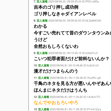
7:
2020/08/06(木) 09:09:35.24 ID:PlYO+b93a
芸人速報
吉本のゴリ押し成功例
ゴリ押しなきゃダイアンレベル
8:
2020/08/06(木) 09:09:42.00 ID:NL3aANOS0
芸人速報
わかる
今すごい売れてて昔のダウンタウンみ
うけど
全然おもしろくないわ
9:
2020/08/06(木) 09:10:45.15 ID:tulXqT4+0
芸人速報
こいつ犯罪者面だけど前科ないんか？
10:
2020/08/06(木) 09:10:48.66 ID:fvXyXr/z0
芸人速報
漫才だけつまらんのう
11:
2020/08/06(木) 09:11:09.48 ID:7kuXPv+g0
芸人速報
千鳥のネタを見る方が悪いんやぞあんな
ほんまにネタだけはうんち
12:
2020/08/06(木) 09:11:34.62 ID:1Xz8Jn/T0
芸人速報
なんでやおもろいやろ
13:
2020/08/06(木) 09:11:38.35 ID:PTm41IZya
芸人速報