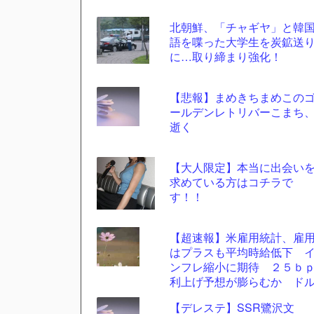
自動
北朝鮮、「チャギヤ」と韓
更新
語を喋った大学生を炭鉱送
ツー
に…取り締まり強化！
ル
【悲報】まめきちまめこの
ールデンレトリバーこまち
逝く
【大人限定】本当に出会い
求めている方はコチラで
す！！
【超速報】米雇用統計、雇
はプラスも平均時給低下 
ンフレ縮小に期待 ２５ｂ
利上げ予想が膨らむか ド
円は大きく振動したあとわ
【デレステ】SSR鷺沢文
かに円高