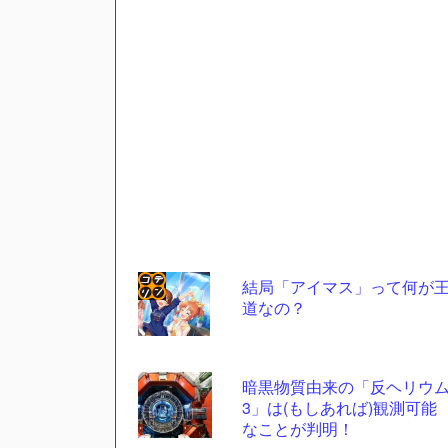
結局「アイマス」って何が
道なの？
コテ
リン
- 固
暗黒物質由来の「反ヘリウ
定リ
3」は(もしあれば)観測可能
なことが判明！
ンク