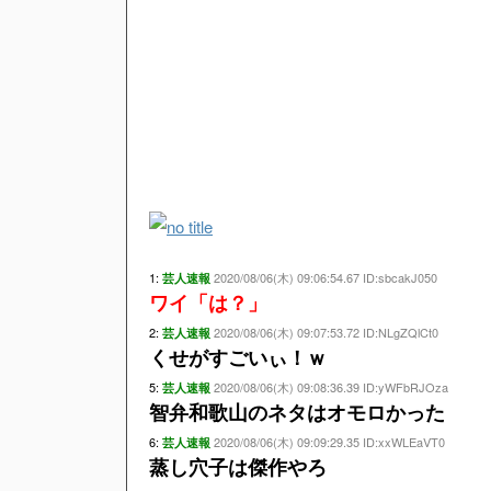
1:
2020/08/06(木) 09:06:54.67 ID:sbcakJ050
芸人速報
ワイ「は？」
2:
2020/08/06(木) 09:07:53.72 ID:NLgZQlCt0
芸人速報
くせがすごいぃ！ｗ
5:
2020/08/06(木) 09:08:36.39 ID:yWFbRJOza
芸人速報
智弁和歌山のネタはオモロかった
6:
2020/08/06(木) 09:09:29.35 ID:xxWLEaVT0
芸人速報
蒸し穴子は傑作やろ