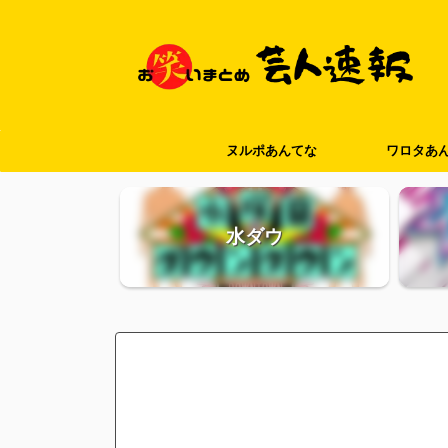
ヌルポあんてな
ワロタあ
水ダウ