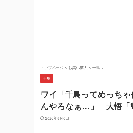
トップページ
>
お笑い芸人
>
千鳥
>
千鳥
ワイ「千鳥ってめっちゃ
んやろなぁ…」 大悟「ｻﾁﾞ
2020年8月6日