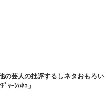
他の芸人の批評するしネタおもろい
ｬｰﾝﾊﾈｪ」