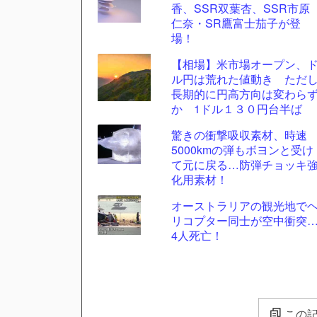
香、SSR双葉杏、SSR市原
仁奈・SR鷹富士茄子が登
場！
【相場】米市場オープン、
ル円は荒れた値動き ただ
長期的に円高方向は変わら
か 1ドル１３０円台半ば
驚きの衝撃吸収素材、時速
5000kmの弾もボヨンと受け
て元に戻る…防弾チョッキ
化用素材！
オーストラリアの観光地で
リコプター同士が空中衝突
4人死亡！
この記