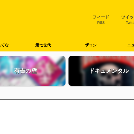
フィード
ツイッ
RSS
Twit
んてな
第七世代
ザコシ
ニ
有吉の壁
ドキュメンタル