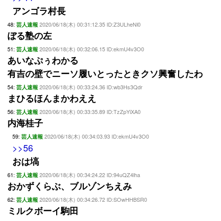
アンゴラ村長
48:
2020/06/18(木) 00:31:12.35 ID:Z3ULheNl0
芸人速報
ぼる塾の左
51:
2020/06/18(木) 00:32:06.15 ID:ekmU4v3O0
芸人速報
あいなぷぅわかる
有吉の壁でニーソ履いとったときクソ興奮したわ
54:
2020/06/18(木) 00:33:24.36 ID:wb3Hs3Qdr
芸人速報
まひるほんまかわええ
56:
2020/06/18(木) 00:33:35.89 ID:TzZpYiXA0
芸人速報
内海桂子
59:
2020/06/18(木) 00:34:03.93 ID:ekmU4v3O0
芸人速報
>>56
おは塙
61:
2020/06/18(木) 00:34:24.22 ID:94uQZ4lha
芸人速報
おかずくらぶ、ブルゾンちえみ
62:
2020/06/18(木) 00:34:26.72 ID:SOwHHBSR0
芸人速報
ミルクボーイ駒田