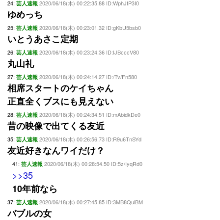
24:
2020/06/18(木) 00:22:35.88 ID:WphJfP3I0
芸人速報
ゆめっち
25:
2020/06/18(木) 00:23:01.32 ID:gKbU5bsb0
芸人速報
いとうあさこ定期
26:
2020/06/18(木) 00:23:24.36 ID:IJBcccV80
芸人速報
丸山礼
27:
2020/06/18(木) 00:24:14.27 ID:/Tv/Fn580
芸人速報
相席スタートのケイちゃん
正直全くブスにも見えない
28:
2020/06/18(木) 00:24:34.51 ID:mAbidkDe0
芸人速報
昔の映像で出てくる友近
35:
2020/06/18(木) 00:26:56.73 ID:R9u6TnSYd
芸人速報
友近好きなんワイだけ？
41:
2020/06/18(木) 00:28:54.50 ID:5z/IyqRd0
芸人速報
>>35
10年前なら
37:
2020/06/18(木) 00:27:45.85 ID:3MB8QulBM
芸人速報
バブルの女