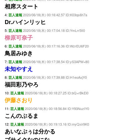
相席スタート
4:
2020/06/18(木) 00:16:42.57 ID:K03qs6h7a
芸人速報
Dr.ハインリッヒ
5:
2020/06/18(木) 00:17:04.18 ID:YmLrr5II0
芸人速報
柳原可奈子
6:
2020/06/18(木) 00:17:16.36 ID:WzrEU6F20
芸人速報
鳥居みゆき
7:
2020/06/18(木) 00:17:38.54 ID:yS3APW+80
芸人速報
未知やすえ
8:
2020/06/18(木) 00:17:39.88 ID:H1eoAxjY0
芸人速報
福田彩乃やろ
10:
2020/06/18(木) 00:18:27.25 ID:bQ+rBkEi0
芸人速報
伊藤さおり
11:
2020/06/18(木) 00:18:56.84 ID:Y93NuzIY0
芸人速報
こんのぶるま
12:
2020/06/18(木) 00:19:13.16 ID:myQxir9K0
芸人速報
あいなぷぅは分かる
ブサイクなのにな