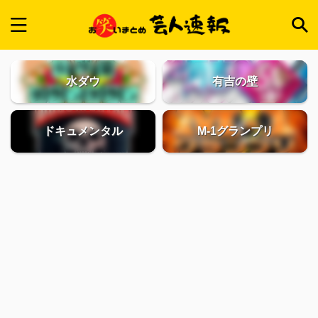
水ダウ
有吉の壁
ドキュメンタル
M-1グランプリ