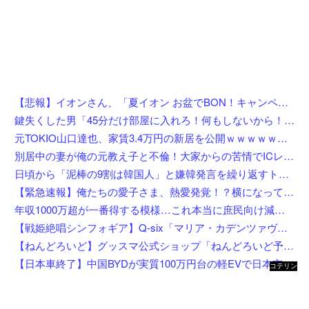
【悲報】イオンさん、「夏イオン お盆でBON！キャンペーン」からBON！を削除 理由不明
鍵失くした男「45分だけ部屋に入れろ！何もしないから！」→女子大生「無理です（警察呼びます）」→男「熱中症になれってか！使えないな！」完全に不審者で草ｗｗｗ
元TOKIO山口達也、家賃3.4万円の新居を公開ｗｗｗｗｗｗｗｗ
別居中の妻が俺の元教え子と不倫！大家からの苦情でICレコーダーを設置後、協力者に間男を寝取らせて現場写真を確保、面会日にデータを手渡した結果←状況がカオスすぎるだろ
日頃から「泥棒の9割は韓国人」と嫌韓発言を繰り返すトメ！冬ソナにハマり私のヨン様グッズを勝手に持ち出したので、トメ自身の「あの自論」で撃退したったｗｗ←矛盾だらけのトメにブーメラン刺さりまくり
【緊急速報】俺たちの愛子さま、熱愛発覚！？横になってしまう奴らが大量発生してしまう…
年収1000万超が一番得する模様…これ本当に庶民向け減税か？
【戦姫絶唱シンフォギア】Q-six「マリア・カデンツァヴナ・イヴ」フィギュア【8月4日予約開始】
【ねんどろいど】グッスマ公式ショップ「ねんどろいど予約キャンペーン（2026年8月分）」【8月1日開始】
【日本車終了】中国BYDが実質100万円台の軽EVで日本市場に殴り込み
コテリン
- 固定リ
ンク自動
更新ツー
ル