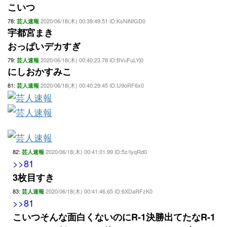
こいつ
78:
2020/06/18(木) 00:39:49.51 ID:KsNiNfGD0
芸人速報
宇都宮まき
おっぱいデカすぎ
79:
2020/06/18(木) 00:40:23.78 ID:BVuFuLYj0
芸人速報
にしおかすみこ
81:
2020/06/18(木) 00:40:29.45 ID:IJ9oRF6x0
芸人速報
82:
2020/06/18(木) 00:41:01.99 ID:5z/IyqRd0
芸人速報
>>81
3枚目すき
83:
2020/06/18(木) 00:41:46.65 ID:6XDaRFzK0
芸人速報
>>81
こいつそんな面白くないのにR-1決勝出てたなR-1