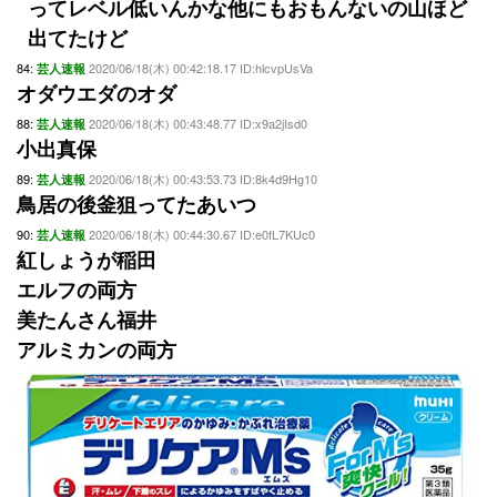
ってレベル低いんかな他にもおもんないの山ほど
出てたけど
84:
2020/06/18(木) 00:42:18.17 ID:hlcvpUsVa
芸人速報
オダウエダのオダ
88:
2020/06/18(木) 00:43:48.77 ID:x9a2jIsd0
芸人速報
小出真保
89:
2020/06/18(木) 00:43:53.73 ID:8k4d9Hg10
芸人速報
鳥居の後釜狙ってたあいつ
90:
2020/06/18(木) 00:44:30.67 ID:e0fL7KUc0
芸人速報
紅しょうが稲田
エルフの両方
美たんさん福井
アルミカンの両方