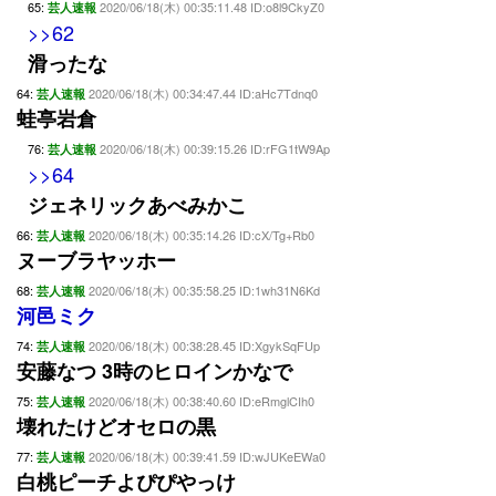
65:
2020/06/18(木) 00:35:11.48 ID:o8l9CkyZ0
芸人速報
>>62
滑ったな
64:
2020/06/18(木) 00:34:47.44 ID:aHc7Tdnq0
芸人速報
蛙亭岩倉
76:
2020/06/18(木) 00:39:15.26 ID:rFG1tW9Ap
芸人速報
>>64
ジェネリックあべみかこ
66:
2020/06/18(木) 00:35:14.26 ID:cX/Tg+Rb0
芸人速報
ヌーブラヤッホー
68:
2020/06/18(木) 00:35:58.25 ID:1wh31N6Kd
芸人速報
河邑ミク
74:
2020/06/18(木) 00:38:28.45 ID:XgykSqFUp
芸人速報
安藤なつ 3時のヒロインかなで
75:
2020/06/18(木) 00:38:40.60 ID:eRmglCIh0
芸人速報
壊れたけどオセロの黒
77:
2020/06/18(木) 00:39:41.59 ID:wJUKeEWa0
芸人速報
白桃ピーチよぴぴやっけ