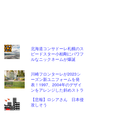
北海道コンサドーレ札幌のス
ピードスター小柏剛にパワフ
コテ
ルなニックネームが爆誕
リン
- 固
川崎フロンターレが2023シ
定リ
ーズン新ユニフォームを発
表！1997、2004年のデザイ
ンク
ンをアレンジした斜めストラ
自動
イプ柄に
【悲報】ロシアさん 日本侵
更新
攻しそう
ツー
ル