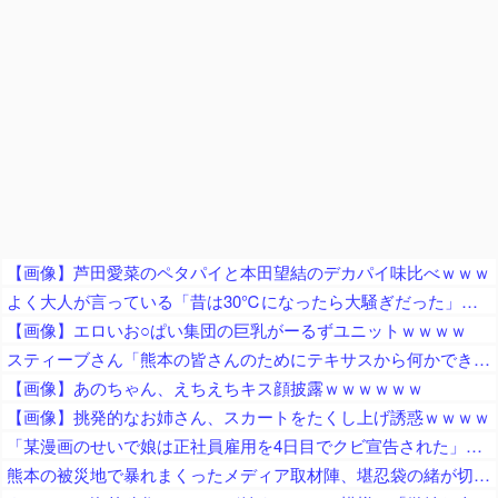
【画像】芦田愛菜のペタパイと本田望結のデカパイ味比べｗｗｗ
よく大人が言っている「昔は30℃になったら大騒ぎだった」、過去の統計データから真実かどうか検証した結果……
【画像】エロいお○ぱい集団の巨乳がーるずユニットｗｗｗｗ
スティーブさん「熊本の皆さんのためにテキサスから何かできないか」TX州で熊本地震復興支援イベント「多くの方々が熊本のために募金、責任を持って日本へ送金いたします」
【画像】あのちゃん、えちえちキス顔披露ｗｗｗｗｗｗ
【画像】挑発的なお姉さん、スカートをたくし上げ誘惑ｗｗｗｗ
「某漫画のせいで娘は正社員雇用を4日目でクビ宣告された」とジャーナリストがアニメ化中止を要求、まず最初に会社を訴えたら？とのツッコミが……
熊本の被災地で暴れまくったメディア取材陣、堪忍袋の緒が切れた地元住民が苦情を寄せまくった結果……