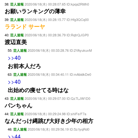
38:
2020/06/18(木) 00:28:07.65 ID:kpqa2RMh0
芸人速報
お願いランキングの薄幸
39:
2020/06/18(木) 00:28:15.77 ID:Hfg3QCq00
芸人速報
ラランド サーヤ
40:
2020/06/18(木) 00:28:36.79 ID:RqtrQJGP0
芸人速報
渡辺直美
55:
2020/06/18(木) 00:33:28.76 ID:2YAyukuvM
芸人速報
>>40
お前本人だろ
63:
2020/06/18(木) 00:34:40.11 ID:mAbidkDe0
芸人速報
>>40
出始めの痩せてる時はな
43:
2020/06/18(木) 00:29:07.00 ID:Qz7LJW1D0
芸人速報
パンちゃん
44:
2020/06/18(木) 00:29:24.98 ID:shIFe/F7a
芸人速報
なんだっけ縄跳び大好き少年の相方
46:
2020/06/18(木) 00:29:56.19 ID:5z/IyqRd0
芸人速報
>>44