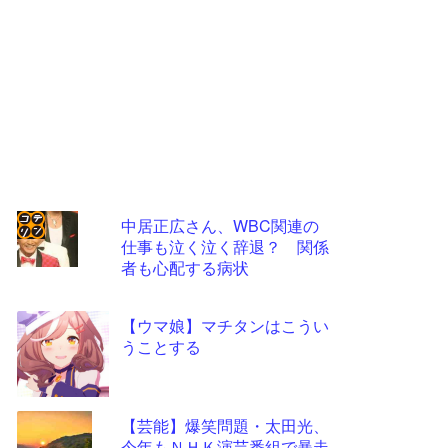
中居正広さん、WBC関連の
仕事も泣く泣く辞退？ 関係
コテ
者も心配する病状
リン
- 固
【ウマ娘】マチタンはこうい
定リ
うことする
ンク
自動
【芸能】爆笑問題・太田光、
更新
今年もＮＨＫ演芸番組で暴走