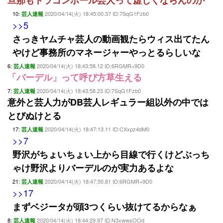
旦那もドラゴンボール芸人って虚しくならんのか
10:
2020/04/14(火) 18:45:00.37 ID:7SqG1Fzb0
芸人速報
>>5
さっきヤムチャ芸人の動画観たらウィス出てたん
やけど事務所のマネージャーやっとるらしいな
6:
2020/04/14(火) 18:43:58.12 ID:6RGMR+9D0
芸人速報
「バーデル」って呼び方草生える
7:
2020/04/14(火) 18:43:58.23 ID:7SqG1Fzb0
芸人速報
意外と芸人力がDB芸人レギュラー組以外の中では
とびぬけとる
17:
2020/04/14(火) 18:47:13.11 ID:CXxpz4dM0
芸人速報
>>7
野沢がちょいちょい上から目線で行くけどぶっち
ゃけ野沢よりバーデルのが実力あるよな
21:
2020/04/14(火) 18:47:50.81 ID:6RGMR+9D0
芸人速報
>>17
まずベジータが頭3つくらい抜けてるからなぁ
8:
2020/04/14(火) 18:44:29.97 ID:N3xwwsOOd
芸人速報