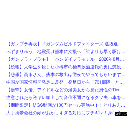
【ガンプラ再販】「ガンダムビルドファイターズ 選抜選挙」【本日投票開始】
へずまりゅう、地震受け熊本に支援へ「誰よりも早く駆け付けます」「こういう時こそ動かないとダメです」
【ガンプラ・プラモ】「バンダイプラモデル」2026年8月発売商品【スケジュール公開】
【続報】大学生を殺した小樽市の極悪飲酒運転の男に懲役4年6ヶ月の判決。
【悲報】高市さん、熊本の救出は徹夜でやってもらいますと言ってしまいめっちゃ炎上してしまうw w w w w w w w w
中国が国家情報局発足に反発 発足日から「731部隊」と結び付け戦後秩序への挑発と非難
【衝撃】女優、アイドルなどの爆美女から見た男性のTierリストがこれ←勿論優秀なお前らは入ってるよな？？？？？
注意されたら逆ギレ家出して音信不通になるクソ夫→車を勝手に乗って逃亡し迎えにも行けず、話し合いから逃げて解決すると思ってるの？幼稚すぎる思考回路と無責任な態度に悩まされてる・・・
【期間限定】MGS動画が100円セール実施中！！とりあえず全部買うやろｗｗｗｗｗ
大手携帯会社の頭がおかしすぎる対応にブチギレ！身に覚えのない請求書を「社長の名前だから払え」と突っ返された社長秘書の愚痴
コテリン
- 固定リ
ンク自動
更新ツー
ル