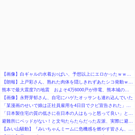
【画像】白ギャルの水着お○ぱい、予想以上にエロかったｗｗｗｗ
【朗報】上戸彩さん、熟れた肉体を隠しきれずあたシコ発動ｗｗｗ
熊本で最大震度7の地震 およそ4万6000戸が停電、熊本城の石垣が崩れたとの情報 川内・玄海原発に異常なし、通常運転継続中 生放送中だったジャパネットさん、ヘルメット被って地震情報を伝える
【画像】永野芽郁さん、自宅にハゲたオッサンも連れ込んでいた
「某漫画のせいで娘は正社員雇用を4日目でクビ宣告された」とジャーナリストがアニメ化中止を要求、まず最初に会社を訴えたら？とのツッコミが……
「日本製住宅の質の低さに在日本の人はもっと怒って良い」と在米邦人が御忠告、アメリカ製の家屋なら冷房無しでも快適に過ごせて……
避難所にベッドがない！と文句たらたらだった左派、実際に避難所にベッドが搬入されてしまった結果……
【みい山騒動】『みいちゃんミームに危機感を燃やす皆さん、何故チー牛ミームに微温的だったの？フェミの男性揶揄を、なぜ諫めてくれなかった？』