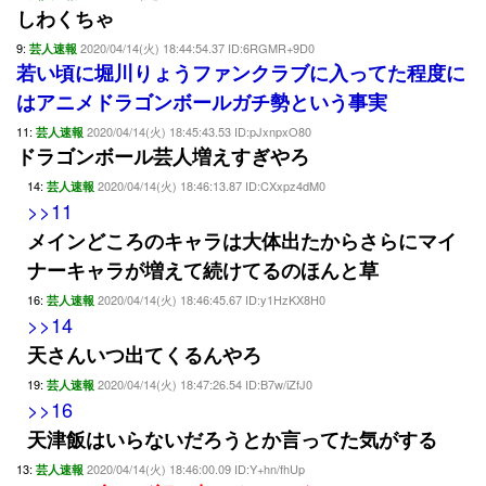
しわくちゃ
9:
2020/04/14(火) 18:44:54.37 ID:6RGMR+9D0
芸人速報
若い頃に堀川りょうファンクラブに入ってた程度に
はアニメドラゴンボールガチ勢という事実
11:
2020/04/14(火) 18:45:43.53 ID:pJxnpxO80
芸人速報
ドラゴンボール芸人増えすぎやろ
14:
2020/04/14(火) 18:46:13.87 ID:CXxpz4dM0
芸人速報
>>11
メインどころのキャラは大体出たからさらにマイ
ナーキャラが増えて続けてるのほんと草
16:
2020/04/14(火) 18:46:45.67 ID:y1HzKX8H0
芸人速報
>>14
天さんいつ出てくるんやろ
19:
2020/04/14(火) 18:47:26.54 ID:B7w/iZfJ0
芸人速報
>>16
天津飯はいらないだろうとか言ってた気がする
13:
2020/04/14(火) 18:46:00.09 ID:Y+hn/fhUp
芸人速報