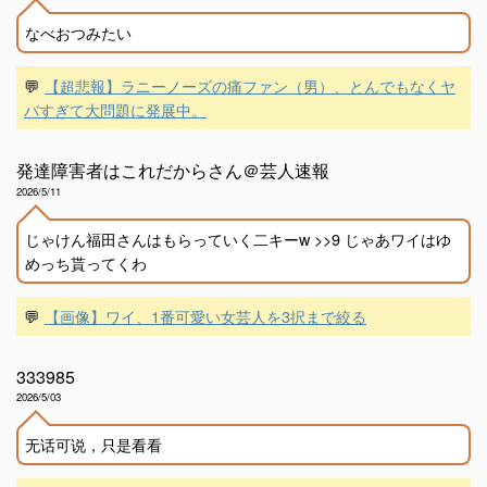
なべおつみたい
💬
【超悲報】ラニーノーズの痛ファン（男）、とんでもなくヤ
バすぎて大問題に発展中。
発達障害者はこれだからさん＠芸人速報
2026/5/11
じゃけん福田さんはもらっていく二キーw >>9 じゃあワイはゆ
めっち貰ってくわ
💬
【画像】ワイ、1番可愛い女芸人を3択まで絞る
333985
2026/5/03
无话可说，只是看看