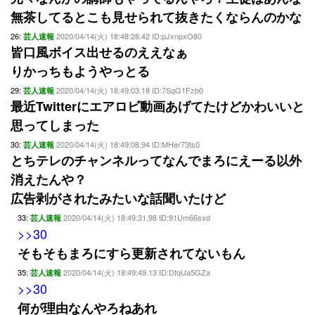
無茶してるとこも見せられて抜きたくならんのかな
26:
2020/04/14(火) 18:48:28.42 ID:pJxnpxO80
芸人速報
皆口風ボイス出せるのええなぁ
りかっちもようやっとる
29:
2020/04/14(火) 18:49:03.18 ID:7SqG1Fzb0
芸人速報
最近Twitterにエアロビ動画あげてたけどかわいいと
思ってしまった
30:
2020/04/14(火) 18:49:08.94 ID:MHer73ts0
芸人速報
とちテレのチャンネルってなんでまろにえーる以外
消えたんや？
広告剥がされたみたいな話聞いたけど
33:
2020/04/14(火) 18:49:31.98 ID:91Um66sxd
芸人速報
>>30
そもそもまろにすら更新されてないもん
35:
2020/04/14(火) 18:49:49.13 ID:DfqUa5GZa
芸人速報
>>30
何が理由なんやろねあれ