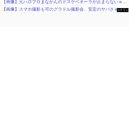
【画像】元ハロプロまなかんのドスケベオーラが止まらないｗｗｗｗ
【画像】スマホ撮影も可のグラドル撮影会、安定のヤバさｗｗｗｗ
コテリン
- 固定リ
ンク自動
更新ツー
ル