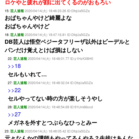
ロケやと疲れが顔に出てくるのがおもろい
15:
2020/04/14(火) 18:46:23.26 ID:DfqUa5GZa
芸人速報
おばちゃんやけど綺麗よな
おばちゃんやけど
18:
2020/04/14(火) 18:47:16.81 ID:DfqUa5GZa
芸人速報
DB芸人は悟空ベジータフリーザ以外はビーデルと
パンだけ覚えとけば損はしない
22:
2020/04/14(火) 18:48:01.77 ID:y1HzKX8H0
芸人速報
>>18
セルもいれて…
27:
2020/04/14(火) 18:48:32.04 ID:DfqUa5GZa
芸人速報
>>22
セルやってない時の方が楽しそうやし
28:
2020/04/14(火) 18:48:54.69 ID:91Um66sxd
芸人速報
>>27
メガネを外すとつぶらなひっとみー
23:
2020/04/14(火) 18:48:05.42 ID:DfqUa5GZa
芸人速報
元々なんかの講師もやってるんやろ？生徒はあんな