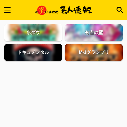
水ダウ
有吉の壁
ドキュメンタル
M-1グランプリ