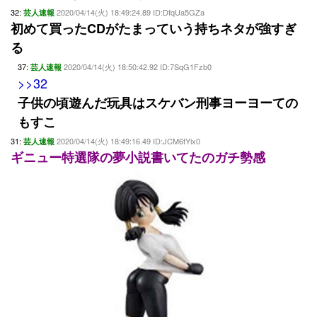
32:
2020/04/14(火) 18:49:24.89 ID:DfqUa5GZa
芸人速報
初めて買ったCDがたまっていう持ちネタが強すぎ
る
37:
2020/04/14(火) 18:50:42.92 ID:7SqG1Fzb0
芸人速報
>>32
子供の頃遊んだ玩具はスケバン刑事ヨーヨーての
もすこ
31:
2020/04/14(火) 18:49:16.49 ID:JCM6tYix0
芸人速報
ギニュー特選隊の夢小説書いてたのガチ勢感