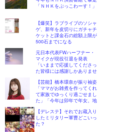
ツー
「ＮＨＫをぶっこわーす！」
ル
【爆笑】ラブライブのソシャ
ゲ、新年を皮切りにガチャチ
ケットと課金石の総額上限が
500石までになる
元日本代表FWハーフナー・
マイクが現役引退を発表
「いままで応援してくださっ
た皆様には感謝しかありませ
ん」
【芸能】橋本環奈が振り袖姿
「ママがお雑煮を作ってくれ
て家族でゆっくり過ごせまし
た」「今年は卯年で年女。地
に足をつけて頑張ります」
【デレステ】それでお蔵入り
したミリタリー軍曹どこいっ
た？