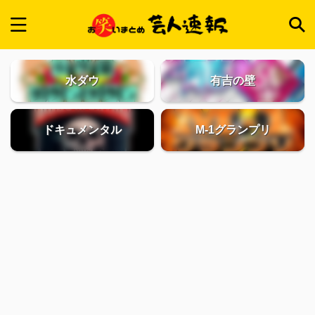
水ダウ
有吉の壁
ドキュメンタル
M-1グランプリ