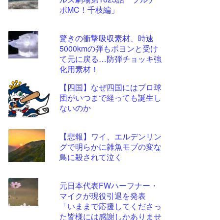
ツー
ポMC！千枝編」
ル
驚きの衝撃吸収素材、時速
5000kmの弾もボヨンと受け
て元に戻る…防弾チョッキ強
化用素材！
【四国】なぜ四国にはプロ球
団がいつまで経っても誕生し
ないのか
【悲報】ワイ、エルデンリン
グで明らかに雑魚モブの変な
鳥に殺されて泣く
元日本代表FWハーフナー・
マイクが現役引退を発表
「いままで応援してくださっ
た皆様には感謝しかありませ