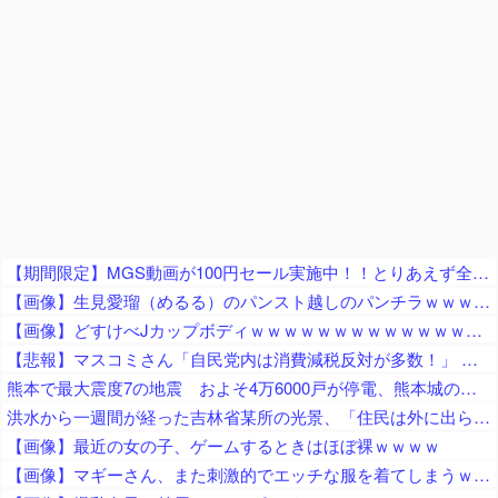
【期間限定】MGS動画が100円セール実施中！！とりあえず全部買うやろｗｗｗｗｗ
【画像】生見愛瑠（めるる）のパンスト越しのパンチラｗｗｗｗｗ
【画像】どすけべJカップボディｗｗｗｗｗｗｗｗｗｗｗｗｗｗｗｗｗｗｗｗｗｗｗｗ
【悲報】マスコミさん「自民党内は消費減税反対が多数！」 → 自民党議員の内部暴露で嘘が完全発覚 → ｗｗｗｗｗｗｗｗｗｗｗｗｗｗ
熊本で最大震度7の地震 およそ4万6000戸が停電、熊本城の石垣が崩れたとの情報 川内・玄海原発に異常なし、通常運転継続中 生放送中だったジャパネットさん、ヘルメット被って地震情報を伝える
洪水から一週間が経った吉林省某所の光景、「住民は外に出られないじゃないか」と目撃者を唖然とさせ……
【画像】最近の女の子、ゲームするときはほぼ裸ｗｗｗｗ
【画像】マギーさん、また刺激的でエッチな服を着てしまうｗｗｗｗｗ