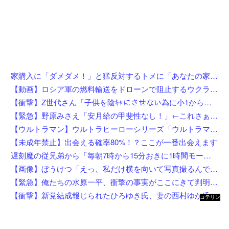
家購入に「ダメダメ！」と猛反対するトメに「あなたの家じゃありません」と言い放った結果→激怒したトメが自ら〇〇を口にして最高の展開へｗｗｗｗｗｗ
【動画】ロシア軍の燃料輸送をドローンで阻止するウクライナ。
【衝撃】Z世代さん「子供を陰ｷｬにさせない為に小1から髪を金髪に染めさせてる」←これ効果あると思う？？？？？？
【緊急】野原みさえ「安月給の甲斐性なし！」←これさぁ…w w w w w w w
【ウルトラマン】ウルトラヒーローシリーズ「ウルトラマン (1973ver.) 」「ウルトラマンタロウ ファイティングポーズver.」ソフビ【予約開始】
【未成年禁止】出会える確率80%！？ここが一番出会えます
遅刻魔の従兄弟から「毎朝7時から15分おきに1時間モーニングコールしろ」と要求された→10年近く交流もないのに母親代わりを求めてくる厚かましさにイライラ・・・
【画像】ぼうけつ「えっ、私だけ横を向いて写真撮るんですか？！」→結果w w w w w w w w
【緊急】俺たちの水原一平、衝撃の事実がここにきて判明！！一発逆転へ！！←これw w w w w w w w w
【衝撃】新党結成報じられたひろゆき氏、妻の西村ゆか氏がＸで激怒してしまうw w w w w w w w w
コテリン
- 固定リ
ンク自動
更新ツー
ル