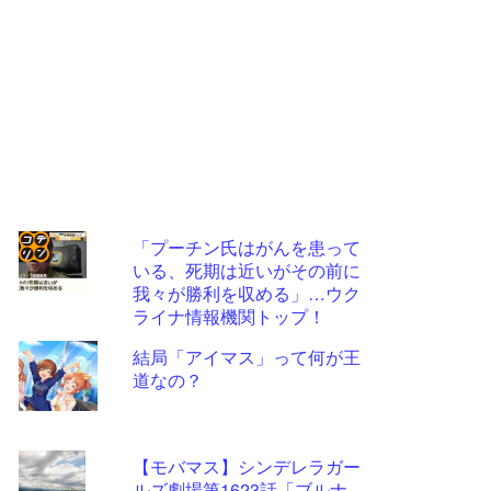
「プーチン氏はがんを患って
いる、死期は近いがその前に
コテ
我々が勝利を収める」…ウク
リン
ライナ情報機関トップ！
- 固
結局「アイマス」って何が王
定リ
道なの？
ンク
自動
【モバマス】シンデレラガー
更新
ルズ劇場第1623話「ブルナ