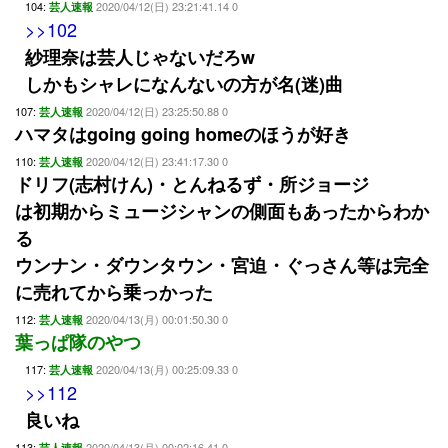
104:
2020/04/12(日) 23:21:41.14 0
芸人速報
>>102
紗理奈は芸人じゃないだろw
しかもシャレになんないの方が名(迷)曲
107:
2020/04/12(日) 23:25:50.88 0
芸人速報
ハマタはgoing going homeのほうが好き
110:
2020/04/12(日) 23:41:17.30 0
芸人速報
ドリフ(志村けん)・とんねるず・所ジョージ
は初期からミュージシャンの側面もあったからわか
る
ウンナン・ダウンタウン・宮迫・ぐっさん等は完全
に売れてから乗っかった
112:
2020/04/13(月) 00:01:50.30 0
芸人速報
葉っぱ隊のやつ
117:
2020/04/13(月) 00:25:09.33 0
芸人速報
>>112
良いね
113:
2020/04/13(月) 00:02:16.41 0
芸人速報