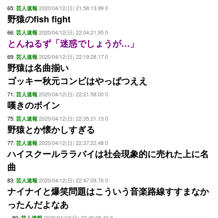
65:
2020/04/12(日) 21:58:13.99 0
芸人速報
野猿のfish fight
66:
2020/04/12(日) 22:04:21.95 0
芸人速報
とんねるず「迷惑でしょうが…」
69:
2020/04/12(日) 22:19:28.17 0
芸人速報
野猿は名曲揃い
ゴッキー秋元コンビはやっぱつええ
71:
2020/04/12(日) 22:21:58.00 0
芸人速報
嘆きのボイン
75:
2020/04/12(日) 22:35:21.13 0
芸人速報
野猿とか懐かしすぎる
77:
2020/04/12(日) 22:37:22.48 0
芸人速報
ハイスクールララバイは社会現象的に売れた上に名
曲
83:
2020/04/12(日) 22:47:09.76 0
芸人速報
ナイナイと爆笑問題はこういう音楽路線すすまなか
ったんだよなあ
89:
2020/04/12(日) 22:49:08.40 0
芸人速報