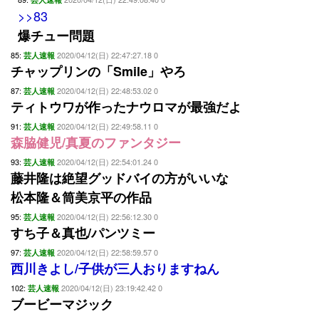
>>83
爆チュー問題
85:
2020/04/12(日) 22:47:27.18 0
芸人速報
チャップリンの「Smile」やろ
87:
2020/04/12(日) 22:48:53.02 0
芸人速報
ティトウワが作ったナウロマが最強だよ
91:
2020/04/12(日) 22:49:58.11 0
芸人速報
森脇健児/真夏のファンタジー
93:
2020/04/12(日) 22:54:01.24 0
芸人速報
藤井隆は絶望グッドバイの方がいいな
松本隆＆筒美京平の作品
95:
2020/04/12(日) 22:56:12.30 0
芸人速報
すち子＆真也/パンツミー
97:
2020/04/12(日) 22:58:59.57 0
芸人速報
西川きよし/子供が三人おりますねん
102:
2020/04/12(日) 23:19:42.42 0
芸人速報
ブービーマジック