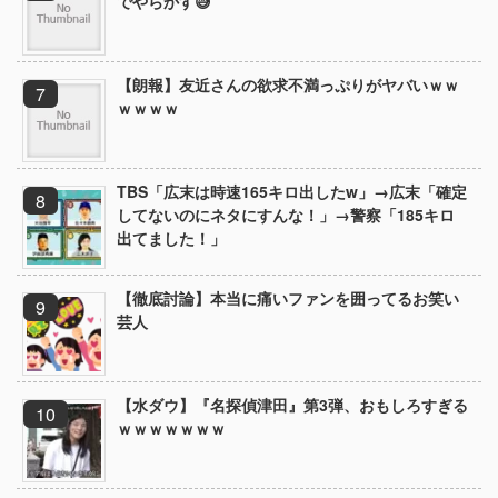
でやらかす😅
【朗報】友近さんの欲求不満っぷりがヤバいｗｗ
ｗｗｗｗ
TBS「広末は時速165キロ出したw」→広末「確定
してないのにネタにすんな！」→警察「185キロ
出てました！」
【徹底討論】本当に痛いファンを囲ってるお笑い
芸人
【水ダウ】『名探偵津田』第3弾、おもしろすぎる
ｗｗｗｗｗｗｗ