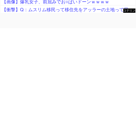
【画像】爆乳女子、前屈みでお○ぱいドーンｗｗｗｗ
【衝撃】Q：ムスリム移民って移住先をアッラーの土地って思ってるの？ → 衝撃の回答がコチラ → ｗｗｗｗｗｗｗｗｗｗｗｗｗｗ
コテリン
- 固定リ
ンク自動
更新ツー
ル