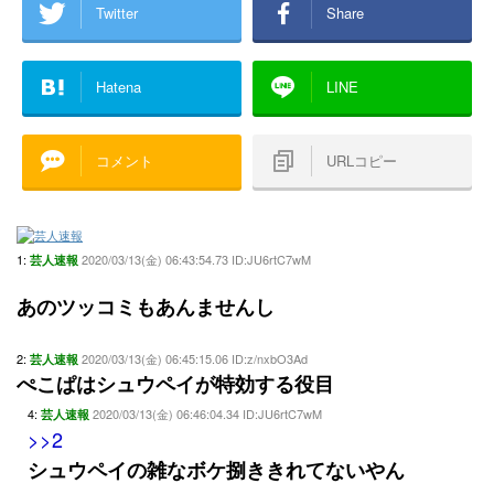
Twitter
Share
Hatena
LINE
コメント
URLコピー
1:
2020/03/13(金) 06:43:54.73 ID:JU6rtC7wM
芸人速報
あのツッコミもあんませんし
2:
2020/03/13(金) 06:45:15.06 ID:z/nxbO3Ad
芸人速報
ぺこぱはシュウペイが特効する役目
4:
2020/03/13(金) 06:46:04.34 ID:JU6rtC7wM
芸人速報
>>2
シュウペイの雑なボケ捌ききれてないやん