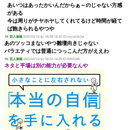
あいつはあったかいんだからぁ～のじゃない方感
がある
今は周りがチヤホヤしてくれてるけど時間が経て
ば飽きられるやつや
14:
2020/03/13(金) 06:58:19.30 ID:vhyrwUkQd
芸人速報
あのツッコまないやつ雛壇向きじゃない
バラエティでは普通につっこんだ方がええわ
10:
2020/03/13(金) 06:52:16.29 ID:HlRl/DI80
芸人速報
ネタと平場は別の能力が必要なんや