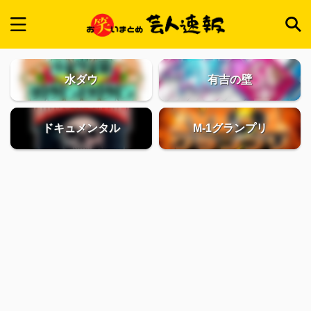
水ダウ
有吉の壁
ドキュメンタル
M-1グランプリ