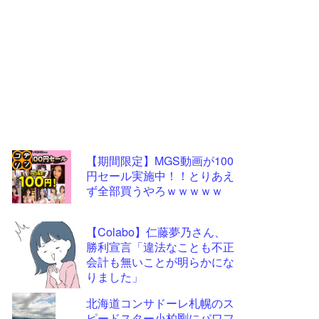
【期間限定】MGS動画が100
円セール実施中！！とりあえ
コテ
ず全部買うやろｗｗｗｗｗ
リン
- 固
【Colabo】仁藤夢乃さん、
定リ
勝利宣言「違法なことも不正
会計も無いことが明らかにな
ンク
りました」
自動
北海道コンサドーレ札幌のス
更新
ピードスター小柏剛にパワフ