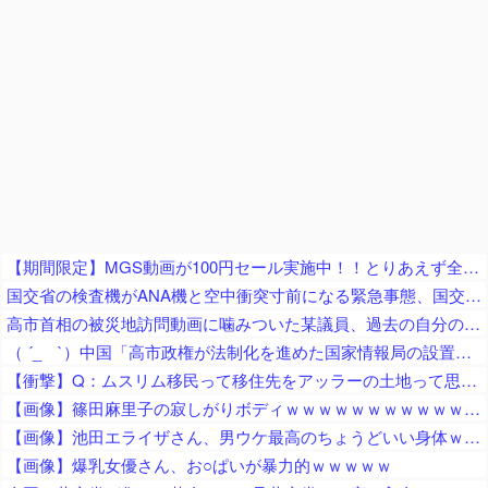
【期間限定】MGS動画が100円セール実施中！！とりあえず全部買うやろｗｗｗｗｗ
国交省の検査機がANA機と空中衝突寸前になる緊急事態、国交省側は己の非を頑として認めず……
高市首相の被災地訪問動画に噛みついた某議員、過去の自分のやらかしを速攻で掘り起こされてしまい……
（ ´_ゝ`）中国「高市政権が法制化を進めた国家情報局の設置日が7月31日」と批判「かつて非人道的な日本軍の細菌部隊を表していた『731』という数字」「戦時中の日本の情報機関『特高警察』の復活」
【衝撃】Q：ムスリム移民って移住先をアッラーの土地って思ってるの？ → 衝撃の回答がコチラ → ｗｗｗｗｗｗｗｗｗｗｗｗｗｗ
【画像】篠田麻里子の寂しがりボディｗｗｗｗｗｗｗｗｗｗｗｗｗｗｗｗｗｗｗ
【画像】池田エライザさん、男ウケ最高のちょうどいい身体ｗｗｗｗ
【画像】爆乳女優さん、お○ぱいが暴力的ｗｗｗｗｗ