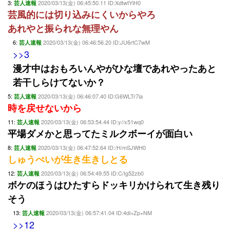
3:
2020/03/13(金) 06:45:50.11 ID:XdtwtYiH0
芸人速報
芸風的には切り込みにくいからやろ
あれやと振られな無理やん
6:
2020/03/13(金) 06:46:56.20 ID:JU6rtC7wM
芸人速報
>>3
漫才中はおもろいんやがひな壇であれやったあと
若干しらけてないか？
5:
2020/03/13(金) 06:46:07.40 ID:G6WLTr7ia
芸人速報
時を戻せないから
11:
2020/03/13(金) 06:53:54.44 ID:y//x51wq0
芸人速報
平場ダメかと思ってたミルクボーイが面白い
8:
2020/03/13(金) 06:47:52.64 ID:/H/mSJWH0
芸人速報
しゅうぺいが生き生きしとる
12:
2020/03/13(金) 06:54:49.55 ID:C/Ig52zb0
芸人速報
ボケのほうはひたすらドッキリかけられて生き残り
そう
13:
2020/03/13(金) 06:57:41.04 ID:4di+Zp+NM
芸人速報
>>12