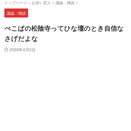
トップページ
>
お笑い芸人
>
議論・雑談
>
議論・雑談
ぺこぱの松陰寺ってひな壇のとき自信な
さげだよな
2020年4月2日