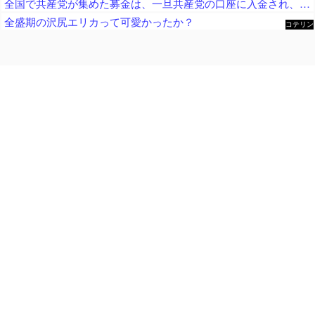
全国で共産党が集めた募金は、一旦共産党の口座に入金され、まとめて、被災自治体や団体（農協や漁協など）にも届けられます
全盛期の沢尻エリカって可愛かったか？
コテリン
- 固定リ
ンク自動
更新ツー
ル