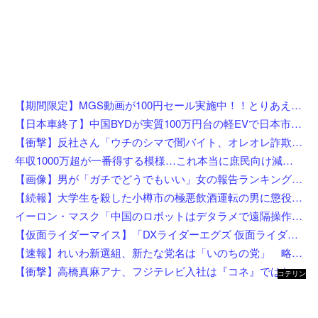
【期間限定】MGS動画が100円セール実施中！！とりあえず全部買うやろｗｗｗｗｗ
【日本車終了】中国BYDが実質100万円台の軽EVで日本市場に殴り込み
【衝撃】反社さん「ウチのシマで闇バイト、オレオレ詐欺、強盗する奴らぶっ○す」←これw w w w w w w
年収1000万超が一番得する模様…これ本当に庶民向け減税か？
【画像】男が「ガチでどうでもいい」女の報告ランキング、圧倒的第１位と言えば『コレ』w w w w w w w w w w
【続報】大学生を殺した小樽市の極悪飲酒運転の男に懲役4年6ヶ月の判決。
イーロン・マスク「中国のロボットはデタラメで遠隔操作してるだけ」
【仮面ライダーマイス】「DXライダーエグズ 仮面ライダーストア東京セット」仮面ライダーストアで発売決定
【速報】れいわ新選組、新たな党名は「いのちの党」 略称は「いのち」
【衝撃】高橋真麻アナ、フジテレビ入社は『コネ』ではないが…「忖度じゃないですか？」←これw w w w w w w w
コテリン
- 固定リ
ンク自動
更新ツー
ル