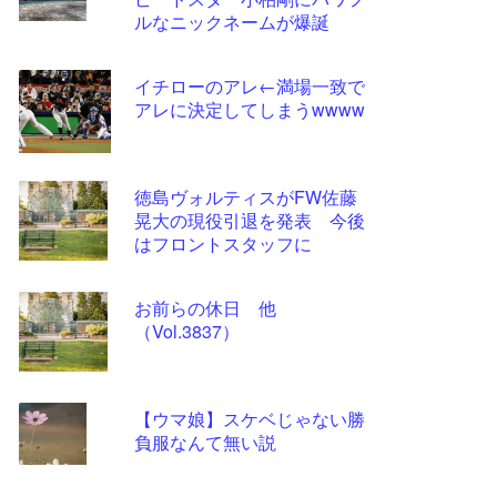
ツー
ルなニックネームが爆誕
ル
イチローのアレ←満場一致で
アレに決定してしまうwwww
徳島ヴォルティスがFW佐藤
晃大の現役引退を発表 今後
はフロントスタッフに
お前らの休日 他
（Vol.3837）
【ウマ娘】スケベじゃない勝
負服なんて無い説