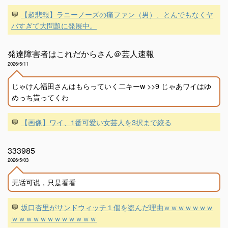
💬
【超悲報】ラニーノーズの痛ファン（男）、とんでもなくヤ
バすぎて大問題に発展中。
発達障害者はこれだからさん＠芸人速報
2026/5/11
じゃけん福田さんはもらっていく二キーw >>9 じゃあワイはゆ
めっち貰ってくわ
💬
【画像】ワイ、1番可愛い女芸人を3択まで絞る
333985
2026/5/03
无话可说，只是看看
💬
坂口杏里がサンドウィッチ１個を盗んだ理由ｗｗｗｗｗｗｗ
ｗｗｗｗｗｗｗｗｗｗｗｗ