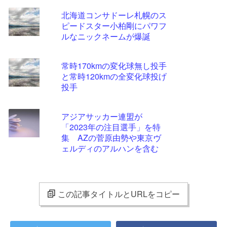
北海道コンサドーレ札幌のス
ピードスター小柏剛にパワフ
ルなニックネームが爆誕
常時170kmの変化球無し投手
と常時120kmの全変化球投げ
投手
アジアサッカー連盟が
「2023年の注目選手」を特
集 AZの菅原由勢や東京ヴ
ェルディのアルハンを含む
11選手
この記事タイトルとURLをコピー