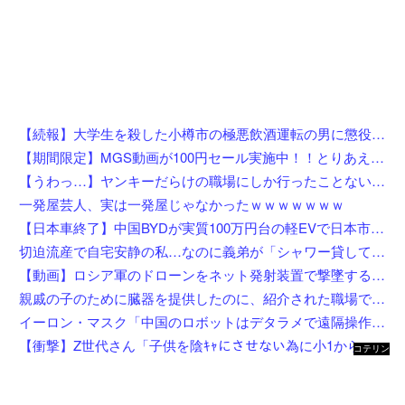
【続報】大学生を殺した小樽市の極悪飲酒運転の男に懲役4年6ヶ月の判決。
【期間限定】MGS動画が100円セール実施中！！とりあえず全部買うやろｗｗｗｗｗ
【うわっ…】ヤンキーだらけの職場にしか行ったことない奴にしか分からないことを集めてみたら闇が深過ぎた件w w w w w w w w w w
一発屋芸人、実は一発屋じゃなかったｗｗｗｗｗｗｗ
【日本車終了】中国BYDが実質100万円台の軽EVで日本市場に殴り込み
切迫流産で自宅安静の私…なのに義弟が「シャワー貸して」「泊めて」と嫌がらせレベルの連続突撃！夫経由で断ると私に直接LINEしてきて絶句←大人しく自宅の風呂に入れよ
【動画】ロシア軍のドローンをネット発射装置で撃墜するウクライナ。
親戚の子のために臓器を提供したのに、紹介された職場でいじめられて右足に麻痺が残った…人助けして身体壊された挙句バカにされるとか胸糞すぎ
イーロン・マスク「中国のロボットはデタラメで遠隔操作してるだけ」
【衝撃】Z世代さん「子供を陰ｷｬにさせない為に小1から髪を金髪に染めさせてる」←これ効果あると思う？？？？？？
コテリン
- 固定リ
ンク自動
更新ツー
ル