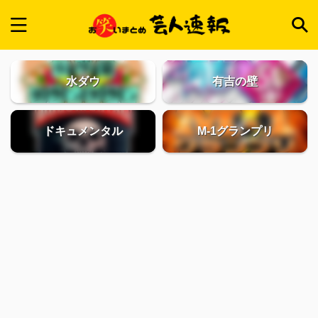
水ダウ
有吉の壁
ドキュメンタル
M-1グランプリ