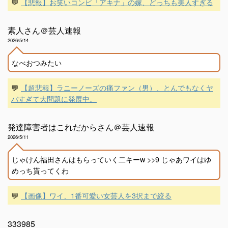
💬
【悲報】お笑いコンビ「アキナ」の嫁、どっちも美人すぎる
素人さん＠芸人速報
2026/5/14
なべおつみたい
💬
【超悲報】ラニーノーズの痛ファン（男）、とんでもなくヤ
バすぎて大問題に発展中。
発達障害者はこれだからさん＠芸人速報
2026/5/11
じゃけん福田さんはもらっていく二キーw >>9 じゃあワイはゆ
めっち貰ってくわ
💬
【画像】ワイ、1番可愛い女芸人を3択まで絞る
333985