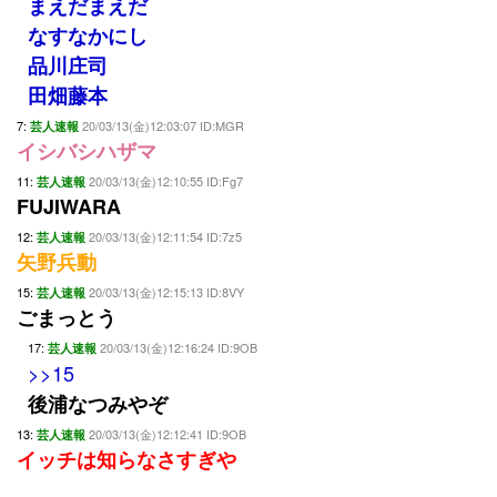
まえだまえだ
なすなかにし
品川庄司
田畑藤本
7:
20/03/13(金)12:03:07 ID:MGR
芸人速報
イシバシハザマ
11:
20/03/13(金)12:10:55 ID:Fg7
芸人速報
FUJIWARA
12:
20/03/13(金)12:11:54 ID:7z5
芸人速報
矢野兵動
15:
20/03/13(金)12:15:13 ID:8VY
芸人速報
ごまっとう
17:
20/03/13(金)12:16:24 ID:9OB
芸人速報
>>15
後浦なつみやぞ
13:
20/03/13(金)12:12:41 ID:9OB
芸人速報
イッチは知らなさすぎや