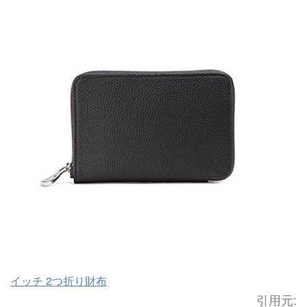
イッチ 2つ折り財布
引用元: