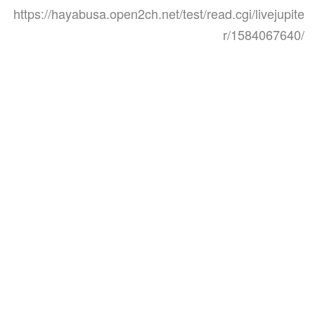
https://hayabusa.open2ch.net/test/read.cgi/livejupite
r/1584067640/