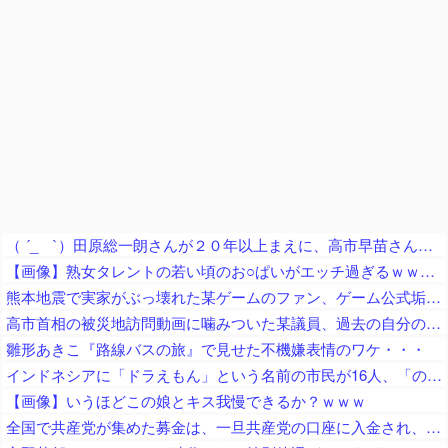
（ ´_ゝ`）田原総一朗さんが２０年以上まえに、高市早苗さんを「無知」「幼稚」と痛烈批判したと話題に
【画像】熟女タレントの若い頃のお○ぱいがエッチ過ぎるｗｗｗｗｗ
熊本地震で実家がぶっ壊れた某ゲームのファン、ゲーム公式垢が投稿自粛を発表してしまうと……
高市首相の被災地訪問動画に噛みついた某議員、過去の自分のやらかしを速攻で掘り起こされてしまい……
雛形あきこ『路線バスの旅』で見せた不機嫌表情のワケ・・・
インドネシアに「ドラえもん」という名前の市民が16人、「のび太」は181人
【画像】いうほどこの娘とキス我慢できるか？ｗｗｗ
全国で共産党が集めた募金は、一旦共産党の口座に入金され、まとめて、被災自治体や団体（農協や漁協など）にも届けられます