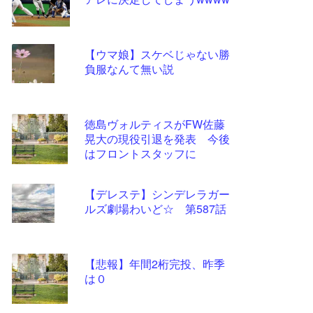
ツー
ル
【ウマ娘】スケベじゃない勝
負服なんて無い説
徳島ヴォルティスがFW佐藤
晃大の現役引退を発表 今後
はフロントスタッフに
【デレステ】シンデレラガー
ルズ劇場わいど☆ 第587話
【悲報】年間2桁完投、昨季
は０