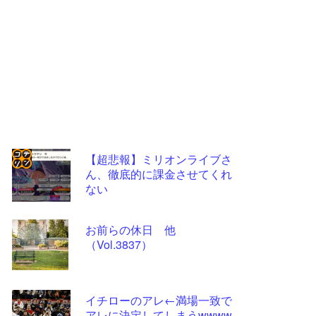
【超悲報】ミリオンライブさ
ん、徹底的に課金させてくれ
コテ
ない
リン
- 固
お前らの休日 他
定リ
（Vol.3837）
ンク
自動
イチローのアレ←満場一致で
更新
アレに決定してしまうwwww