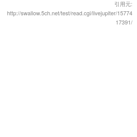
引用元:
http://swallow.5ch.net/test/read.cgi/livejupiter/15774
17391/