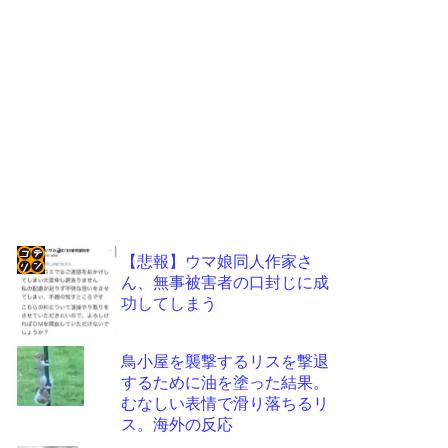
【悲報】ウマ娘同人作家さ
ん、無事被害者の口封じに成
コテ
功してしまう
リン
- 固
鳥小屋を襲撃するリスを撃退
定リ
するために油を塗った結果。
むなしい表情で滑り落ちるリ
ンク
ス。海外の反応
自動