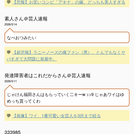
💬
【悲報】お笑いコンビ「アキナ」の嫁、どっちも美人すぎる
素人さん＠芸人速報
2026/5/14
なべおつみたい
💬
【超悲報】ラニーノーズの痛ファン（男）、とんでもなくヤ
バすぎて大問題に発展中。
発達障害者はこれだからさん＠芸人速報
2026/5/11
じゃけん福田さんはもらっていく二キーw >>9 じゃあワイはゆ
めっち貰ってくわ
💬
【画像】ワイ、1番可愛い女芸人を3択まで絞る
333985