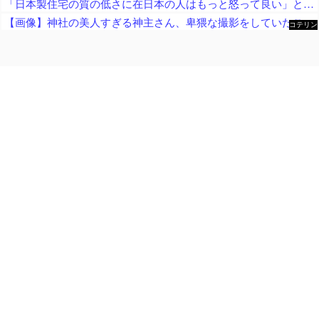
「日本製住宅の質の低さに在日本の人はもっと怒って良い」と在米邦人が御忠告、アメリカ製の家屋なら冷房無しでも快適に過ごせて……
【画像】神社の美人すぎる神主さん、卑猥な撮影をしていたことが判明ｗｗｗｗｗｗｗｗ
コテリン
- 固定リ
ンク自動
更新ツー
ル