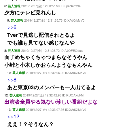
6:
2019/12/27(金) 12:30:55.50 ID:upaNamt9a
芸人速報
夕方にテレビ見れんし
9:
2019/12/27(金) 12:31:35.73 ID:XAdQiMcV0
芸人速報
>>6
Tverで見逃し配信されとるよ
でも誰も見てない感じなんや
8:
2019/12/27(金) 12:31:23.72 ID:AJOFEGdua
芸人速報
面子めちゃくちゃつまらなそうやん
小峠と小木しかおらんようなもんやん
10:
2019/12/27(金) 12:32:06.02 ID:XAdQiMcV0
芸人速報
>>8
あと東京03のメンバーも一人出てるよ
12:
2019/12/27(金) 12:32:42.93 ID:RUOAXqI/M
芸人速報
出演者全員やる気ない珍しい番組だよな
13:
2019/12/27(金) 12:33:07.56 ID:XAdQiMcV0
芸人速報
>>12
ええ！？そうなん？