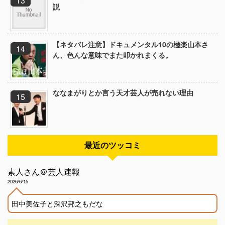
説
【ネタバレ注意】ドキュメンタル10の極楽山本さ
ん、色んな意味でまた叩かれまくる。
ななまがりとか言う天才芸人が売れない理由
最近のツッコミ
素人さん＠芸人速報
2026/6/15
田中美佐子と深沢邦之もだな