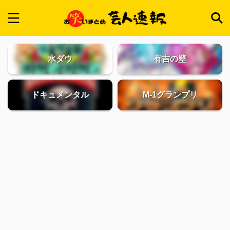
水ダウ
有吉の壁
ドキュメンタル
M-1グランプリ