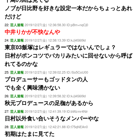
ノブが日比野を好きな設定一本だからちょっとあれ
だけど
22:
2019/12/27(金) 12:36:58.30 ID:pBm+nqCj0
芸人速報
中井りかが不快なんや
24:
2019/12/27(金) 12:38:13.39 ID:kJj4S6I9d
芸人速報
東京03飯塚はレギュラーではないんでしょ？
日村がポンコツでバカリみたいに回せないから呼ば
れてるのかな
25:
2019/12/27(金) 12:39:02.25 ID:/So5CoU00
芸人速報
プロデューサーもゴッドタンの人
でも全く興味湧かない
26:
2019/12/27(金) 12:39:58.32 ID:kJj4S6I9d
芸人速報
秋元プロデュースの足枷があるから
27:
2019/12/27(金) 12:41:39.19 ID:bWzmr4Nir
芸人速報
日村以外食い合いそうなメンバーやな
28:
2019/12/27(金) 12:42:21.88 ID:t75qNEAn0
芸人速報
初期はたまに見てた