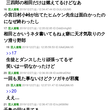
三四郎の相田だけは燃えてるけどなあ
16:
2019/12/27(金) 12:34:47.44 ID:GULrQfJM0
芸人速報
小宮日村小峠が出てたヒムケン先生は面白かったの
になぜ終わったし
17:
2019/12/27(金) 12:35:02.85 ID:Ddd2mhgN0
芸人速報
相田とかいうネタ書いてもねぇ癖に天才気取りのク
ソ滑り野郎
19:
2019/12/27(金) 12:35:59.53 ID:XAdQiMcV0
芸人速報
>>17
生徒とダンスしたり頑張ってるぞ
笑いは一切なかったけど
20:
2019/12/27(金) 12:36:30.08 ID:eoWratDNd
芸人速報
一回も見た事ないけどクソガキが邪魔
23:
2019/12/27(金) 12:37:01.47 ID:XAdQiMcV0
芸人速報
>>20
ええ…
21:
2019/12/27(金) 12:36:47.03 ID:kJj4S6I9d
芸人速報
千鳥の回は見てる