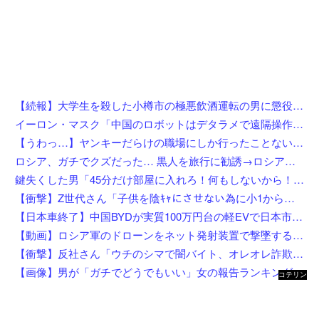
【続報】大学生を殺した小樽市の極悪飲酒運転の男に懲役4年6ヶ月の判決。
イーロン・マスク「中国のロボットはデタラメで遠隔操作してるだけ」
【うわっ…】ヤンキーだらけの職場にしか行ったことない奴にしか分からないことを集めてみたら闇が深過ぎた件w w w w w w w w w w
ロシア、ガチでクズだった… 黒人を旅行に勧誘→ロシア語で契約書にサインさせられる→前線で大量戦死
鍵失くした男「45分だけ部屋に入れろ！何もしないから！」→女子大生「無理です（警察呼びます）」→男「熱中症になれってか！使えないな！」完全に不審者で草ｗｗｗ
【衝撃】Z世代さん「子供を陰ｷｬにさせない為に小1から髪を金髪に染めさせてる」←これ効果あると思う？？？？？？
【日本車終了】中国BYDが実質100万円台の軽EVで日本市場に殴り込み
【動画】ロシア軍のドローンをネット発射装置で撃墜するウクライナ。
【衝撃】反社さん「ウチのシマで闇バイト、オレオレ詐欺、強盗する奴らぶっ○す」←これw w w w w w w
【画像】男が「ガチでどうでもいい」女の報告ランキング、圧倒的第１位と言えば『コレ』w w w w w w w w w w
コテリン
- 固定リ
ンク自動
更新ツー
ル