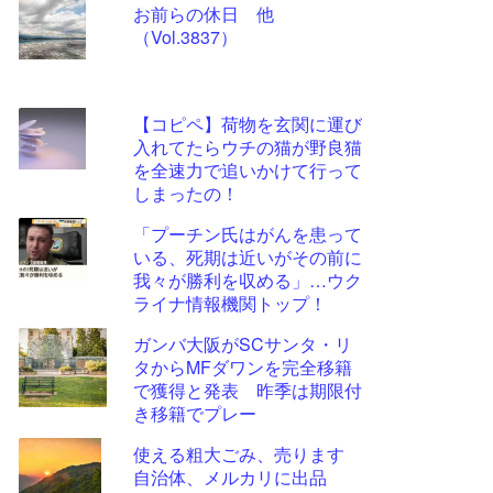
お前らの休日 他
更新
（Vol.3837）
ツー
ル
【コピペ】荷物を玄関に運び
入れてたらウチの猫が野良猫
を全速力で追いかけて行って
しまったの！
「プーチン氏はがんを患って
いる、死期は近いがその前に
我々が勝利を収める」…ウク
ライナ情報機関トップ！
ガンバ大阪がSCサンタ・リ
タからMFダワンを完全移籍
で獲得と発表 昨季は期限付
き移籍でプレー
使える粗大ごみ、売ります
自治体、メルカリに出品