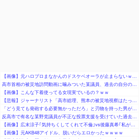
【画像】元ハロプロまなかんのドスケベオーラが止まらないｗｗｗｗ
高市首相の被災地訪問動画に噛みついた某議員、過去の自分のやらかしを速攻で掘り起こされてしまい……
【画像】こんな下着使ってる女現実でいるの？ｗｗ
【悲報】ジャーナリスト「高市総理、熊本の被災地視察はたったの3分！」 → ライブ動画で19分超の滞在が発覚 ｗｗｗｗｗｗｗｗｗｗｗｗｗｗｗ
「どう見ても発砲する必要無かっただろ」と刃物を持った男が撃たれた事件に左派が激怒、発砲した警察は何か勘違いしてねえか？
反高市で有名な某野党議員が不正な投票支援を受けていた過去が発掘、「説明責任があるのでは？」と揶揄されており……
【画像】広末涼子｢気持ちくしてくれて不倫｣vs後藤真希｢私がゴマキ不倫｣
【画像】元AKB48アイドル、脱いだらエロかったｗｗｗｗ