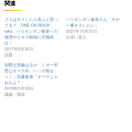
関連
ブスはキスしたら喜ぶと思っ
ハリセンボン春菜さん「今が
てる？ ONE OK ROCK
一番キスしたい」
taka、ハリセンボン春菜への
2021年10月31日
無理やりキス動画に非難続
お笑い芸人
出！
2017年5月26日
話題
女騎士箕輪はるか「くそー邪
悪なオークめ…いっそ殺せ
っ！」近藤春菜「オークじゃ
ねえよ！」
2018年5月30日
議論・雑談