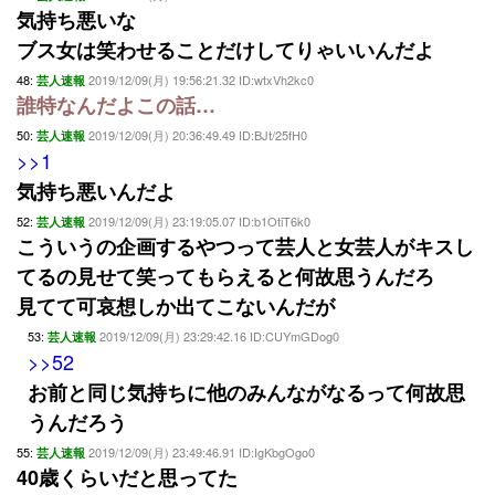
気持ち悪いな
ブス女は笑わせることだけしてりゃいいんだよ
48:
2019/12/09(月) 19:56:21.32 ID:wtxVh2kc0
芸人速報
誰特なんだよこの話…
50:
2019/12/09(月) 20:36:49.49 ID:BJt/25fH0
芸人速報
>>1
気持ち悪いんだよ
52:
2019/12/09(月) 23:19:05.07 ID:b1OtiT6k0
芸人速報
こういうの企画するやつって芸人と女芸人がキスし
てるの見せて笑ってもらえると何故思うんだろ
見てて可哀想しか出てこないんだが
53:
2019/12/09(月) 23:29:42.16 ID:CUYmGDog0
芸人速報
>>52
お前と同じ気持ちに他のみんながなるって何故思
うんだろう
55:
2019/12/09(月) 23:49:46.91 ID:IgKbgOgo0
芸人速報
40歳くらいだと思ってた