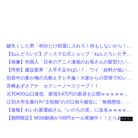
鍵失くした男「45分だけ部屋に入れろ！何もしないから！」→女子大生「無理です（警察呼びます）」→男「熱中症になれってか！使えないな！」完全に不審者で草ｗｗｗ
【ねんどろいど】グッスマ公式ショップ「ねんどろいど予約キャンペーン（2026年8月分）」【8月1日開始】
【画像】外国人「日本のアニメ漫画のお母さんの髪型だいたいこれだよなwwwwwwwww」←コレは分かるw w w w w w w w
【愕然】建設業界「人手不足やばい！」ワイ「給料が低いんやろうなぁ」→調べた結果w w w w w w w
別居中の妻が俺の元教え子と不倫！大家からの苦情でICレコーダーを設置後、協力者に間男を寝取らせて現場写真を確保、面会日にデータを手渡した結果←状況がカオスすぎるだろ
宮﨑あずさアナ セクシーノースリーブ！！
元TOKIO山口達也、家賃3.4万円の新居を公開ｗｗｗｗｗｗｗｗ
江別大学生暴行ﾀﾋ″主犯格″の川口侑斗被告に「無期懲役」の判決→当時17歳少年に「懲役30年」の判決
【速報】れいわ新選組さん「いのちの党」に改名ｗｗｗｗｗｗｗｗ
【期間限定】MGS動画が100円セール実施中！！とりあえず全部買うやろｗｗｗｗｗ
コテリン
- 固定リ
ンク自動
更新ツー
ル