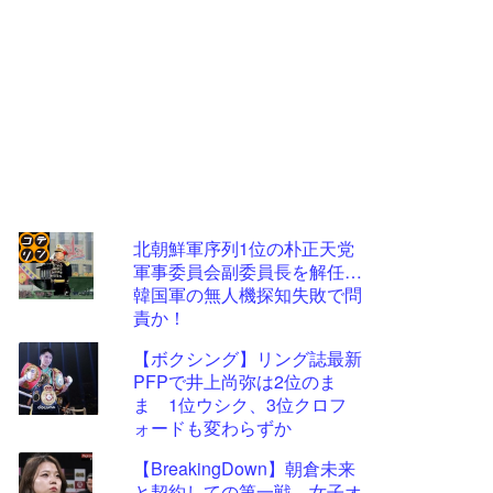
北朝鮮軍序列1位の朴正天党
軍事委員会副委員長を解任…
コテ
韓国軍の無人機探知失敗で問
リン
責か！
- 固
【ボクシング】リング誌最新
定リ
PFPで井上尚弥は2位のま
ま 1位ウシク、3位クロフ
ンク
ォードも変わらずか
自動
【BreakingDown】朝倉未来
更新
と契約しての第一戦、女子オ