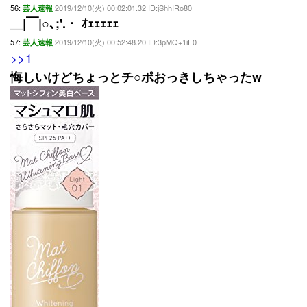
56:
2019/12/10(火) 00:02:01.32 ID:jShhIRo80
芸人速報
＿|￣|○､;'.・ ｵｪｪｪｪｪ
57:
2019/12/10(火) 00:52:48.20 ID:3pMQ+1iE0
芸人速報
>>1
悔しいけどちょっとチ○ポおっきしちゃったw