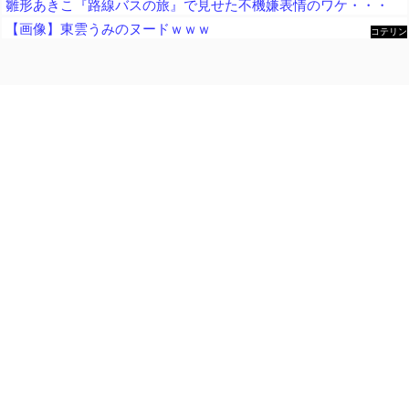
雛形あきこ『路線バスの旅』で見せた不機嫌表情のワケ・・・
【画像】東雲うみのヌードｗｗｗ
コテリン
- 固定リ
ンク自動
更新ツー
ル