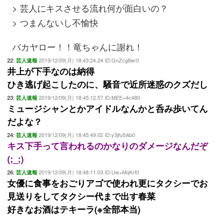
> 芸人にキスさせる流れ何が面白いの？
> つまんないし不愉快
バカヤロー！！竜ちゃんに謝れ！
22:
2019/12/09(月) 18:43:24.24 ID:GnZcg8w/0
芸人速報
井上が下手なのは納得
ひき逃げ起こしたのに、騒音で近所迷惑のクズだし
23:
2019/12/09(月) 18:45:12.57 ID:MEE+4c480
芸人速報
ミュージシャンとかアイドルなんかと呑み歩いてん
だよな？
24:
2019/12/09(月) 18:45:49.02 ID:y3jfuSAb0
芸人速報
キス下手って言われるのかなりのダメージなんだぞ
(;_;)
26:
2019/12/09(月) 18:48:11.03 ID:Uw+MqKrf0
芸人速報
女優に食事をおごりアゴで使われ更にタクシーでお
見送りをしてタクシー代まで出す春菜
好きなお酒はテキーラ(※全部本当)