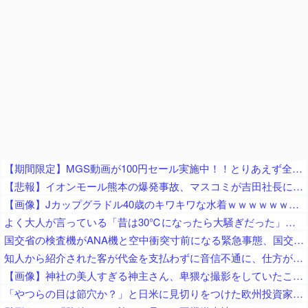
【期間限定】MGS動画が100円セール実施中！！とりあえず全部買うやろｗｗｗｗｗ
【悲報】イオンモール熊本の爆発事故、マスコミが吉田社長にイオンのせいでガス漏れたと言わんばかりのガン詰め記者会見がネットで話題に → ………
【画像】Jカップグラドル40歳のキワキワな水着ｗｗｗｗｗｗｗｗｗｗｗｗｗｗｗｗｗｗｗｗｗｗｗｗ
よく大人が言っている「昔は30℃になったら大騒ぎだった」、過去の統計データから真実かどうか検証した結果……
国交省の検査機がANA機と空中衝突寸前になる緊急事態、国交省側は己の非を頑として認めず……
知人から紹介された客が代金を支払わずに音信不通に、仕方がないので客の自宅まで行ってみると……
【画像】神社の美人すぎる神主さん、卑猥な撮影をしていたことが判明ｗｗｗｗｗｗｗｗ
「やつらの目は節穴か？」と日米に見切りをつけた欧州投資家の選択に衝撃を受ける人が続出、日英米の資産を処分して代わりに選んだのは……