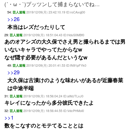
(´・ω・`)プッツンして捕まらないでね…
54:
2019/12/09(月) 23:42:10.19 ID:roCAxqj00
芸人速報
>>26
本当はレズだったりして
29:
2019/12/09(月) 18:51:04.43 ID:HdsS0MBf0
芸人速報
あのオアシズの大久保でさえ男と撮られるまでは男
いないキャラでやってたからなw
なぜ隠す必要があるんだというなw
49:
2019/12/09(月) 20:01:41.53 ID:fN91pFYk0
芸人速報
>>29
大久保は古漬けのような味わいがあるが近藤春菜
は中途半端
31:
2019/12/09(月) 18:56:04.24 ID:aIMJTLxJ0
芸人速報
キレイになったから多分彼氏できたよ
32:
2019/12/09(月) 18:56:44.55 ID:VdcPHMol0
芸人速報
>>1
数をこなすのとモテてることとは