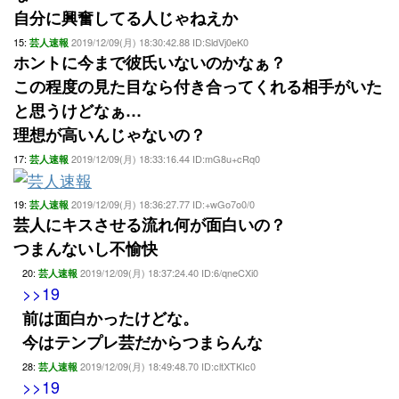
自分に興奮してる人じゃねえか
15:
2019/12/09(月) 18:30:42.88 ID:SldVj0eK0
芸人速報
ホントに今まで彼氏いないのかなぁ？
この程度の見た目なら付き合ってくれる相手がいた
と思うけどなぁ…
理想が高いんじゃないの？
17:
2019/12/09(月) 18:33:16.44 ID:mG8u+cRq0
芸人速報
19:
2019/12/09(月) 18:36:27.77 ID:+wGo7o0/0
芸人速報
芸人にキスさせる流れ何が面白いの？
つまんないし不愉快
20:
2019/12/09(月) 18:37:24.40 ID:6/qneCXi0
芸人速報
>>19
前は面白かったけどな。
今はテンプレ芸だからつまらんな
28:
2019/12/09(月) 18:49:48.70 ID:cltXTKIc0
芸人速報
>>19