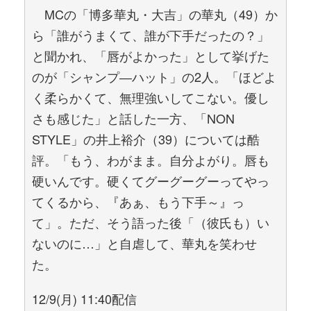
MCの「博多華丸・大吉」の華丸（49）か
ら「誰がうまくて、誰が下手だったの？」
と聞かれ、「唇がよかった」として挙げた
のが「シャンプ―ハット」の2人。「ほどよ
く柔らかくて、無理強いしてこない。優し
さも感じた」と話した一方、「NON
STYLE」の井上裕介（39）については酷
評。「もう、わがまま。自分よがり。唇も
硬いんです。硬くてグーグーグーってやっ
てくるから、『あぁ、もう下手～』っ
て」。ただ、そう語った後「（彼氏も）い
ないのに…」と自虐して、華丸を笑わせ
た。
12/9(月) 11:40配信