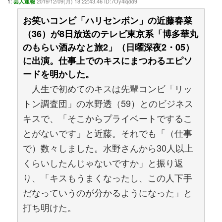
1:
2019/12/09(月) 18:22:43.46 ID:7Oy4lqdd9
芸人速報
お笑いコンビ「ハリセンボン」の近藤春菜
（36）が8日放送のテレビ東京系「博多華丸
のもらい酒みなと旅2」（日曜深夜2・05）
に出演。仕事上でのキスにまつわるエピソ
ードを明かした。
人生で初めてのキスは先輩コンビ「リッ
トン調査団」の水野透（59）とのビジネス
キスで、「そこからプライベートでするこ
とがないです」と近藤。それでも「（仕事
で）数々しました。水野さんから30人以上
くらいしたんじゃないですか」と振り返
り、「キスもうまくなったし、この人下手
だなっていうのが分かるようになった」と
打ち明けた。