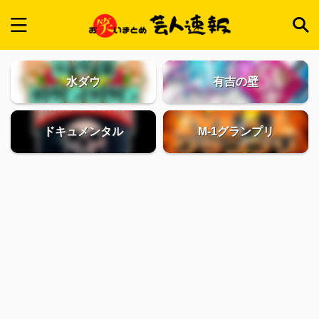
水ダウ
有吉の壁
ドキュメンタル
M-1グランプリ