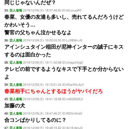
同じじゃないんだぜ？
33:
2019/12/09(月) 18:57:48.60 ID:bfLvsuqR0
芸人速報
春菜、女優の友達も多いし、売れてるんだろうけど
かわいそう…
警官の父ちゃん泣かせるなよ
36:
2019/12/09(月) 19:03:03.53 ID:LJX8Wn+f0
芸人速報
アインシュタイン稲田が尼神インターの誠子にキス
するのは面白かった
38:
2019/12/09(月) 19:11:42.68 ID:oHapuHJg0
芸人速報
テレビの前でするようなキスで下手とか分からない
よ
39:
2019/12/09(月) 19:15:21.24 ID:KNaVNLAz0
芸人速報
春菜相手にちゃんとするほうがヤバイだろ
45:
2019/12/09(月) 19:41:18.68 ID:mAGl5X3L0
芸人速報
加藤の犬
46:
2019/12/09(月) 19:47:46.27 ID:REiVnSnb0
芸人速報
合コンばかりしてるのに？
47:
2019/12/09(月) 19:48:15.62 ID:Xc1E/AmJ0
芸人速報