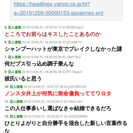
https://headlines.yahoo.co.jp/hl?
a=20191209-00000153-spnannex-ent
3:
2019/12/09(月) 18:25:04.15 ID:8h590Qpc0
芸人速報
ところでお前らはキスしたことあるのか
5:
2019/12/09(月) 18:26:02.92 ID:tZCki96Y0
芸人速報
シャンプーハットが東京でブレイクしなかった謎
7:
2019/12/09(月) 18:26:26.69 ID:JBdY1liL0
芸人速報
何だブス引っ込め調子乗んな
9:
2019/12/09(月) 18:26:50.39 ID:iPT7Xpac0
芸人速報
彼氏いると思う
10:
2019/12/09(月) 18:27:57.38 ID:gVdTBRvK0
芸人速報
ノンスタ井上が何気に致命傷負っててワロタ
11:
2019/12/09(月) 18:29:26.01 ID:N4f/V+lD0
芸人速報
この人仕事多いし選ばなきゃ結婚できるだろ
13:
2019/12/09(月) 18:29:54.37 ID:uEG2ZW9A0
芸人速報
ひとりよがりと自分勝手を混合した新しい言葉作る
な