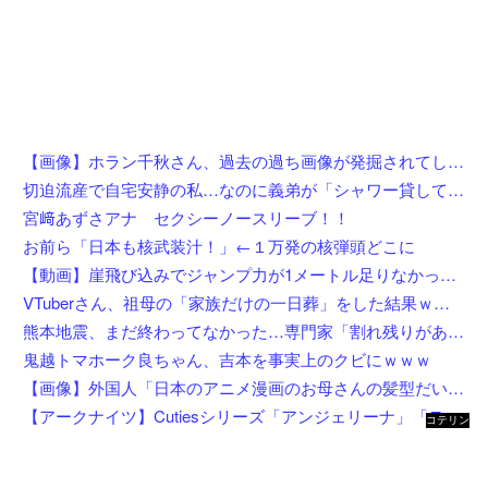
【画像】ホラン千秋さん、過去の過ち画像が発掘されてしまった結果w w w w w w w w
切迫流産で自宅安静の私…なのに義弟が「シャワー貸して」「泊めて」と嫌がらせレベルの連続突撃！夫経由で断ると私に直接LINEしてきて絶句←大人しく自宅の風呂に入れよ
宮﨑あずさアナ セクシーノースリーブ！！
お前ら「日本も核武装汁！」←１万発の核弾頭どこに
【動画】崖飛び込みでジャンプ力が1メートル足りなかった男の悲劇。
VTuberさん、祖母の「家族だけの一日葬」をした結果ｗｗｗｗｗｗｗ
熊本地震、まだ終わってなかった…専門家「割れ残りがある」「再び大地震の可能性」
鬼越トマホーク良ちゃん、吉本を事実上のクビにｗｗｗ
【画像】外国人「日本のアニメ漫画のお母さんの髪型だいたいこれだよなwwwwwwwww」←コレは分かるw w w w w w w w
【アークナイツ】Cutiesシリーズ「アンジェリーナ」「テキーラ」デフォルメフィギュア【彩色原型公開】
コテリン
- 固定リ
ンク自動
更新ツー
ル