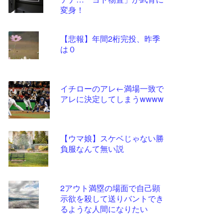
ツー
変身！
ル
【悲報】年間2桁完投、昨季
は０
イチローのアレ←満場一致で
アレに決定してしまうwwww
【ウマ娘】スケベじゃない勝
負服なんて無い説
2アウト満塁の場面で自己顕
示欲を殺して送りバントでき
るような人間になりたい