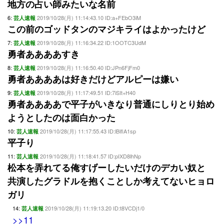
地方の占い師みたいな名前
6:
2019/10/28(月) 11:14:43.10 ID:a+FEbO3iM
芸人速報
この前のゴッドタンのマジキライはよかったけど
7:
2019/10/28(月) 11:16:34.22 ID:1OOTC3UdM
芸人速報
勇者ああああすき
8:
2019/10/28(月) 11:16:50.40 ID:JPn6FjFm0
芸人速報
勇者ああああは好きだけどアルピーは嫌い
9:
2019/10/28(月) 11:17:49.51 ID:7iSIt+H40
芸人速報
勇者ああああで平子がいきなり普通にしりとり始め
ようとしたのは面白かった
10:
2019/10/28(月) 11:17:55.43 ID:lBiflA1sp
芸人速報
平子り
11:
2019/10/28(月) 11:18:41.57 ID:pIXD8lhNp
芸人速報
松本を弄れてる俺すげーしたいだけのデカい奴と
共演したグラドルを抱くことしか考えてないヒョロ
ガリ
14:
2019/10/28(月) 11:19:13.20 ID:t8VCDj1/0
芸人速報
>>11