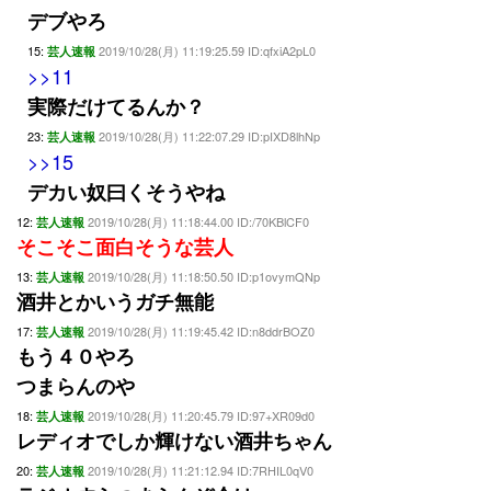
デブやろ
15:
2019/10/28(月) 11:19:25.59 ID:qfxiA2pL0
芸人速報
>>11
実際だけてるんか？
23:
2019/10/28(月) 11:22:07.29 ID:pIXD8lhNp
芸人速報
>>15
デカい奴曰くそうやね
12:
2019/10/28(月) 11:18:44.00 ID:/70KBlCF0
芸人速報
そこそこ面白そうな芸人
13:
2019/10/28(月) 11:18:50.50 ID:p1ovymQNp
芸人速報
酒井とかいうガチ無能
17:
2019/10/28(月) 11:19:45.42 ID:n8ddrBOZ0
芸人速報
もう４０やろ
つまらんのや
18:
2019/10/28(月) 11:20:45.79 ID:97+XR09d0
芸人速報
レディオでしか輝けない酒井ちゃん
20:
2019/10/28(月) 11:21:12.94 ID:7RHIL0qV0
芸人速報