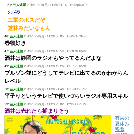
51:
2019/10/28(月) 11:28:31.16 ID:a7dpeUrPr
芸人速報
>>45
二軍のボスだぞ
堂林みたいなもん
46:
2019/10/28(月) 11:28:00.85 ID:wlMNcCNZd
芸人速報
巻物好き
47:
2019/10/28(月) 11:28:16.59 ID:5CE3EtB4M
芸人速報
酒井は静岡のラジオもやってるんだよな
49:
2019/10/28(月) 11:28:19.26 ID:sFcVICVZ0
芸人速報
ブルゾン並にどうしてテレビに出てるのかわからん
レベル
50:
2019/10/28(月) 11:28:21.48 ID:UTnM5KPhd
芸人速報
平子りというテレビで使いづらいラジオ専用スキル
29:
2019/10/28(月) 11:23:29.02 ID:YIbBSueUM
芸人速報
酒井は売れたら捕まりそう
有吉の
夏休み
密着