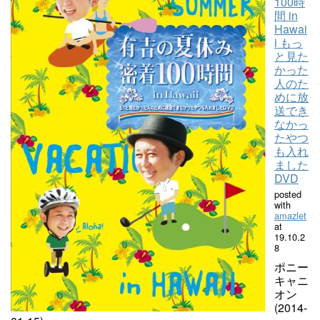
100時
間 in
Hawai
i もっ
と見た
かった
人のた
めに放
送でき
なかっ
たやつ
も入れ
ました
DVD
posted
with
amazlet
at
19.10.2
8
ポニー
キャニ
オン
(2014-