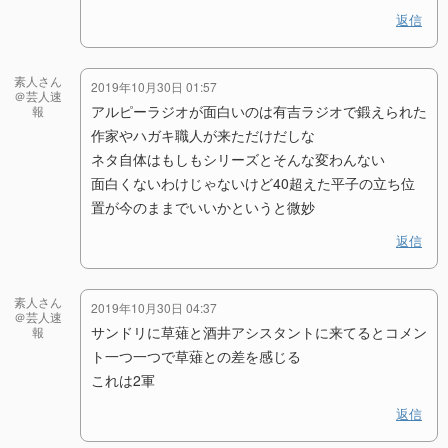
返信
素人さん
2019年10月30日 01:57
＠芸人速
アルピーラジオが面白いのは有吉ラジオで鍛えられた
報
作家やハガキ職人が来ただけだしな
ネタ自体はもしもシリーズとそんな変わんない
面白くないわけじゃないけど40超えた平子の立ち位
置が今のままでいいかというと微妙
返信
素人さん
2019年10月30日 04:37
＠芸人速
サンドリに草薙と酒井アシスタントに来てるとコメン
報
ト一つ一つで草薙との差を感じる
これは2軍
返信