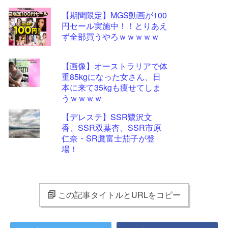
【期間限定】MGS動画が100
円セール実施中！！とりあえ
ず全部買うやろｗｗｗｗｗ
【画像】オーストラリアで体
重85kgになった女さん、日
本に来て35kgも痩せてしま
うｗｗｗｗ
【デレステ】SSR鷺沢文
香、SSR双葉杏、SSR市原
仁奈・SR鷹富士茄子が登
場！
この記事タイトルとURLをコピー