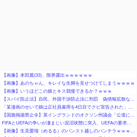
【画像】本田翼(33)、限界露出ｗｗｗｗｗｗ
【画像】あのちゃん、キレイな生脚を見せつけてしまうｗｗｗｗ
【画像】いうほどこの娘とキス我慢できるか？ｗｗｗ
【スパイ防止法】自民、外国干渉防止法に刑罰 偽情報拡散などの不当干渉を防止 これに反対する政党はどこかな？
「某漫画のせいで娘は正社員雇用を4日目でクビ宣告された」とジャーナリストがアニメ化中止を要求、まず最初に会社を訴えたら？とのツッコミが……
【国旗掲揚禁止令】英イングランドのオクソン州議会「公道にイングランド旗・英国旗の掲揚を禁止」の方針、英高等裁判所も支持
FIFAとUEFAの争いが凄まじい泥沼状態に突入、UEFAの要求を呑んだFIFAだったがUEFA側は強硬姿勢を崩さず……
【画像】生見愛瑠（めるる）のパンスト越しのパンチラｗｗｗｗｗ