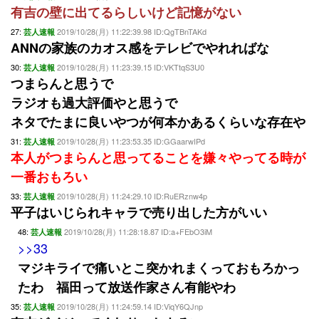
有吉の壁に出てるらしいけど記憶がない
27:
2019/10/28(月) 11:22:39.98 ID:QgTBnTAKd
芸人速報
ANNの家族のカオス感をテレビでやれればな
30:
2019/10/28(月) 11:23:39.15 ID:VKTtqS3U0
芸人速報
つまらんと思うで
ラジオも過大評価やと思うで
ネタでたまに良いやつが何本かあるくらいな存在や
31:
2019/10/28(月) 11:23:53.35 ID:GGaarwIPd
芸人速報
本人がつまらんと思ってることを嫌々やってる時が
一番おもろい
33:
2019/10/28(月) 11:24:29.10 ID:RuERznw4p
芸人速報
平子はいじられキャラで売り出した方がいい
48:
2019/10/28(月) 11:28:18.87 ID:a+FEbO3iM
芸人速報
>>33
マジキライで痛いとこ突かれまくっておもろかっ
たわ 福田って放送作家さん有能やわ
35:
2019/10/28(月) 11:24:59.14 ID:ViqY6QJnp
芸人速報