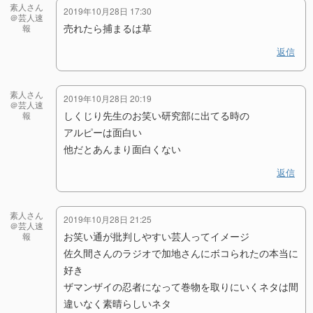
素人さん
2019年10月28日 17:30
＠芸人速
売れたら捕まるは草
報
返信
素人さん
2019年10月28日 20:19
＠芸人速
しくじり先生のお笑い研究部に出てる時の
報
アルピーは面白い
他だとあんまり面白くない
返信
素人さん
2019年10月28日 21:25
＠芸人速
お笑い通が批判しやすい芸人ってイメージ
報
佐久間さんのラジオで加地さんにボコられたの本当に
好き
ザマンザイの忍者になって巻物を取りにいくネタは間
違いなく素晴らしいネタ