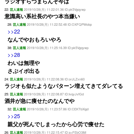
ラジオすらつまらんぞ今は
22:
2019/10/28(月) 11:22:01.36 ID:pk5Vgqywp
芸人速報
意識高い系社長のやつ本当嫌い
28:
2019/10/28(月) 11:22:52.48 ID:OXFQPWobp
芸人速報
>>22
なんでやおもろいやろ
38:
2019/10/28(月) 11:25:16.39 ID:pk5Vgqywp
芸人速報
>>28
わいは無理や
さぶイボ出る
24:
2019/10/28(月) 11:22:08.36 ID:orJLZxn60
芸人速報
ラジオも似たようなパターン増えてきてダレてる
25:
2019/10/28(月) 11:22:08.87 ID:lvqyJvfGd
芸人速報
酒井が急に痩せたのなんでや
32:
2019/10/28(月) 11:23:57.86 ID:CEKTbXigd
芸人速報
>>25
親父が死んでしまったから心労で痩せた
26:
2019/10/28(月) 11:22:15.47 ID:a+FEbO3iM
芸人速報