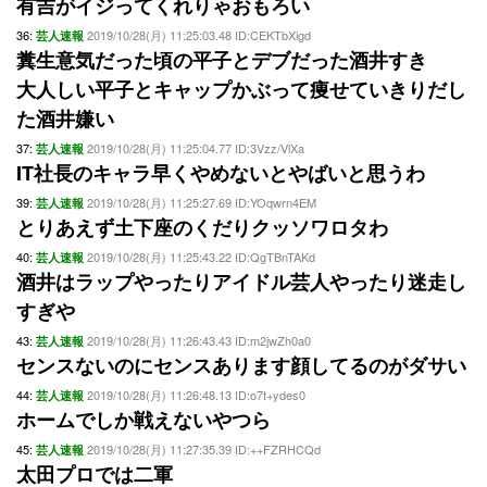
有吉がイジってくれりゃおもろい
36:
2019/10/28(月) 11:25:03.48 ID:CEKTbXigd
芸人速報
糞生意気だった頃の平子とデブだった酒井すき
大人しい平子とキャップかぶって痩せていきりだし
た酒井嫌い
37:
2019/10/28(月) 11:25:04.77 ID:3Vzz/VlXa
芸人速報
IT社長のキャラ早くやめないとやばいと思うわ
39:
2019/10/28(月) 11:25:27.69 ID:YOqwrn4EM
芸人速報
とりあえず土下座のくだりクッソワロタわ
40:
2019/10/28(月) 11:25:43.22 ID:QgTBnTAKd
芸人速報
酒井はラップやったりアイドル芸人やったり迷走し
すぎや
43:
2019/10/28(月) 11:26:43.43 ID:m2jwZh0a0
芸人速報
センスないのにセンスあります顔してるのがダサい
44:
2019/10/28(月) 11:26:48.13 ID:o7t+ydes0
芸人速報
ホームでしか戦えないやつら
45:
2019/10/28(月) 11:27:35.39 ID:++FZRHCQd
芸人速報
太田プロでは二軍