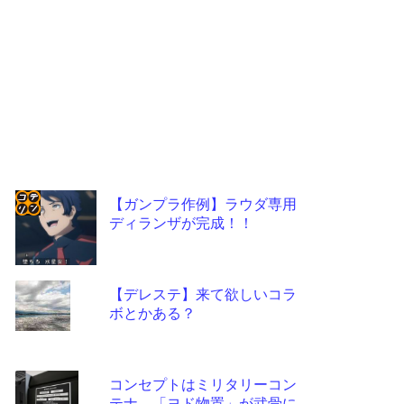
【ガンプラ作例】ラウダ専用
ディランザが完成！！
コテ
リン
- 固
【デレステ】来て欲しいコラ
定リ
ボとかある？
ンク
自動
コンセプトはミリタリーコン
更新
テナ…「ヨド物置」が武骨に