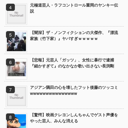
元極道芸人・ラフコントロール重岡のヤンキー伝
説
【闇深】ザ・ノンフィクションの大傑作、『漂流
家族（竹下家）』ヤバすぎｗｗｗｗｗ
【悲報】元芸人「ガッツ」、女性に暴行で逮捕
『細かすぎて』のなかなか歌い出さない長渕剛
アジアン隅田の心を壊したフット後藤のツッコミ
wwwwwwwwwwwwwww
【驚愕】映画クレヨンしんちゃんでゲスト声優を
やった芸人、みんな消える