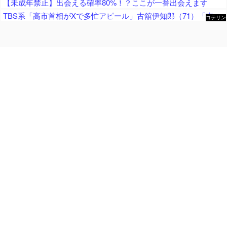
【未成年禁止】出会える確率80%！？ここが一番出会えます
TBS系「高市首相がXで多忙アピール」古舘伊知郎（71）「支持率下がってますんで、国民の同情を誘ってるな、と思います」「いいねの数だけ涙をぬぐえる、そういう思いで書いてらっしゃるのかも」
コテリン
- 固定リ
ンク自動
更新ツー
ル