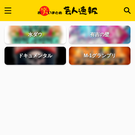
水ダウ
有吉の壁
ドキュメンタル
M-1グランプリ