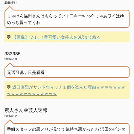
2026/5/11
じゃけん福田さんはもらっていく二キーw >>9 じゃあワイはゆ
めっち貰ってくわ
💬
【画像】ワイ、1番可愛い女芸人を3択まで絞る
333985
2026/5/03
无话可说，只是看看
💬
坂口杏里がサンドウィッチ１個を盗んだ理由ｗｗｗｗｗｗｗ
ｗｗｗｗｗｗｗｗｗｗｗｗ
素人さん＠芸人速報
2026/5/02
番組スタッフの悪ノリが見てて気持ち悪かったわ 浜田のビンタ