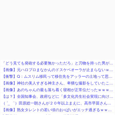
「どう見ても発砲する必要無かっただろ」と刃物を持った男が撃たれた事件に左派が激怒、発砲した警察は何か勘違いしてねえか？
【画像】元ハロプロまなかんのドスケベオーラが止まらないｗｗｗｗ
【衝撃】Q：ムスリム移民って移住先をアッラーの土地って思ってるの？ → 衝撃の回答がコチラ → ｗｗｗｗｗｗｗｗｗｗｗｗｗｗ
【画像】神社の美人すぎる神主さん、卑猥な撮影をしていたことが判明ｗｗｗｗｗｗｗｗ
【画像】あのちゃんの最も落ち着く寝相が正常位だったｗｗｗｗｗｗｗｗｗｗｗｗｗｗｗｗｗｗｗｗｗｗｗｗｗｗｗｗｗｗｗｗｗｗｗｗ
【は？】全国知事会、政府などに「多文化共生社会実現に向けた提言」を提出 「国は在留外国人を労働者と見ているが、日本人と同じ生活者」
（ ´_ゝ`）田原総一朗さんが２０年以上まえに、高市早苗さんを「無知」「幼稚」と痛烈批判したと話題に
【画像】熟女タレントの若い頃のお○ぱいがエッチ過ぎるｗｗｗｗｗ