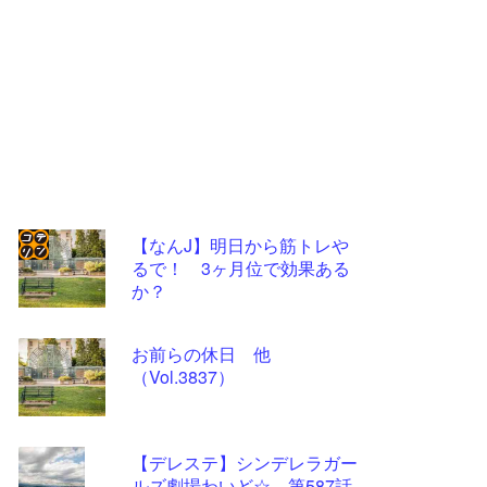
【なんJ】明日から筋トレや
るで！ 3ヶ月位で効果ある
コテ
か？
リン
- 固
お前らの休日 他
定リ
（Vol.3837）
ンク
自動
【デレステ】シンデレラガー
更新
ルズ劇場わいど☆ 第587話