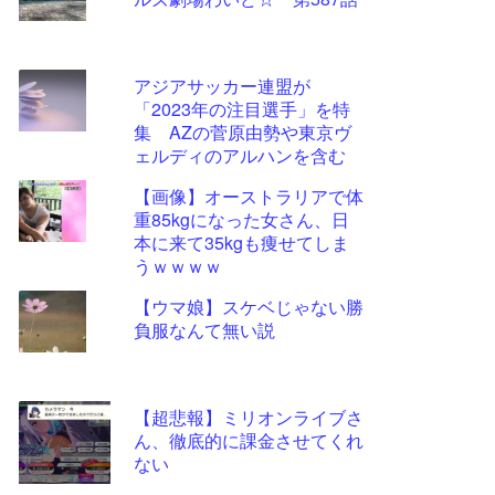
ツー
ル
アジアサッカー連盟が
「2023年の注目選手」を特
集 AZの菅原由勢や東京ヴ
ェルディのアルハンを含む
11選手
【画像】オーストラリアで体
重85kgになった女さん、日
本に来て35kgも痩せてしま
うｗｗｗｗ
【ウマ娘】スケベじゃない勝
負服なんて無い説
【超悲報】ミリオンライブさ
ん、徹底的に課金させてくれ
ない