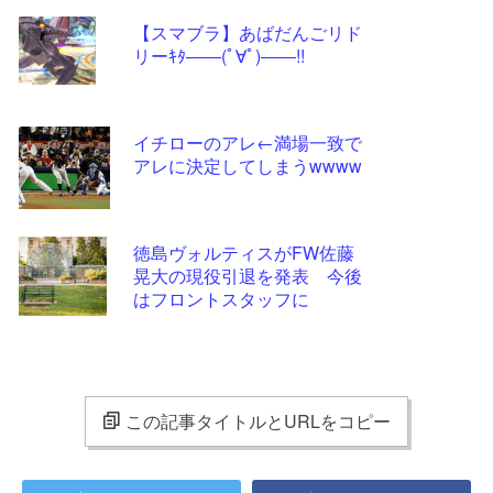
【スマブラ】あばだんごリド
リーｷﾀ――(ﾟ∀ﾟ)――!!
イチローのアレ←満場一致で
アレに決定してしまうwwww
徳島ヴォルティスがFW佐藤
晃大の現役引退を発表 今後
はフロントスタッフに
この記事タイトルとURLをコピー