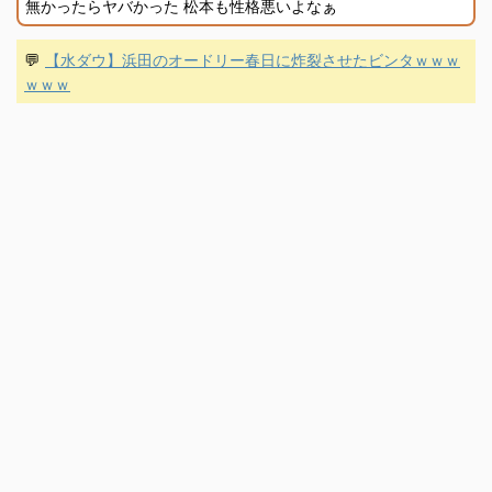
無かったらヤバかった 松本も性格悪いよなぁ
💬
【水ダウ】浜田のオードリー春日に炸裂させたビンタｗｗｗ
ｗｗｗ