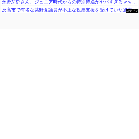
永野芽郁さん、ジュニア時代からの特別待遇がヤバすぎるｗｗｗｗｗ
反高市で有名な某野党議員が不正な投票支援を受けていた過去が発掘、「説明責任があるのでは？」と揶揄されており……
コテリン
- 固定リ
ンク自動
更新ツー
ル