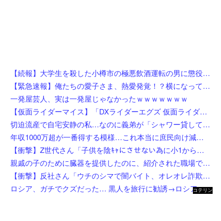
【続報】大学生を殺した小樽市の極悪飲酒運転の男に懲役4年6ヶ月の判決。
【緊急速報】俺たちの愛子さま、熱愛発覚！？横になってしまう奴らが大量発生してしまう…
一発屋芸人、実は一発屋じゃなかったｗｗｗｗｗｗｗ
【仮面ライダーマイス】「DXライダーエグズ 仮面ライダーストア東京セット」仮面ライダーストアで発売決定
切迫流産で自宅安静の私…なのに義弟が「シャワー貸して」「泊めて」と嫌がらせレベルの連続突撃！夫経由で断ると私に直接LINEしてきて絶句←大人しく自宅の風呂に入れよ
年収1000万超が一番得する模様…これ本当に庶民向け減税か？
【衝撃】Z世代さん「子供を陰ｷｬにさせない為に小1から髪を金髪に染めさせてる」←これ効果あると思う？？？？？？
親戚の子のために臓器を提供したのに、紹介された職場でいじめられて右足に麻痺が残った…人助けして身体壊された挙句バカにされるとか胸糞すぎ
【衝撃】反社さん「ウチのシマで闇バイト、オレオレ詐欺、強盗する奴らぶっ○す」←これw w w w w w w
ロシア、ガチでクズだった… 黒人を旅行に勧誘→ロシア語で契約書にサインさせられる→前線で大量戦死
コテリン
- 固定リ
ンク自動
更新ツー
ル