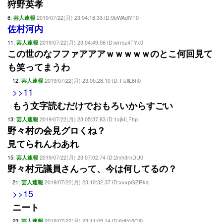
狩野英孝
8:
2019/07/22(月) 23:04:18.33 ID:9bWAdlYT0
芸人速報
佐村河内
11:
2019/07/22(月) 23:04:49.56 ID:wrmz4TYx0
芸人速報
この世のなフファアアアｗｗｗｗｗのとこ何回見て
も笑ってまうわ
12:
2019/07/22(月) 23:05:28.10 ID:TIJllL6h0
芸人速報
>>11
もう文字読むだけでおもろいからすごい
13:
2019/07/22(月) 23:05:37.83 ID:1xjkILFhp
芸人速報
野々村の会見グロくね？
見てられんわあれ
15:
2019/07/22(月) 23:07:02.74 ID:2mh3rnDU0
芸人速報
野々村元議員さんって、今は何してるの？
21:
2019/07/22(月) 23:10:32.37 ID:xvxpGZRka
芸人速報
>>15
ニート
23:
2019/07/22(月) 23:11:05.14 ID:6dfY/5Qi0
芸人速報