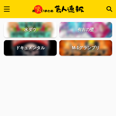
水ダウ
有吉の壁
ドキュメンタル
M-1グランプリ