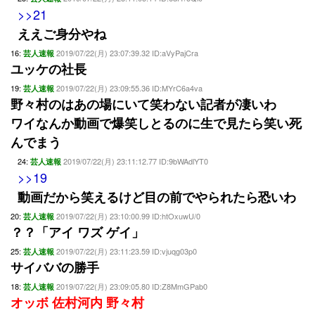
>>21
ええご身分やね
16:
2019/07/22(月) 23:07:39.32 ID:aVyPajCra
芸人速報
ユッケの社長
19:
2019/07/22(月) 23:09:55.36 ID:MYrC6a4va
芸人速報
野々村のはあの場にいて笑わない記者が凄いわ
ワイなんか動画で爆笑しとるのに生で見たら笑い死
んでまう
24:
2019/07/22(月) 23:11:12.77 ID:9bWAdlYT0
芸人速報
>>19
動画だから笑えるけど目の前でやられたら恐いわ
20:
2019/07/22(月) 23:10:00.99 ID:htOxuwU/0
芸人速報
？？「アイ ワズ ゲイ」
25:
2019/07/22(月) 23:11:23.59 ID:vjuqg03p0
芸人速報
サイババの勝手
18:
2019/07/22(月) 23:09:05.80 ID:Z8MmGPab0
芸人速報
オッボ 佐村河内 野々村