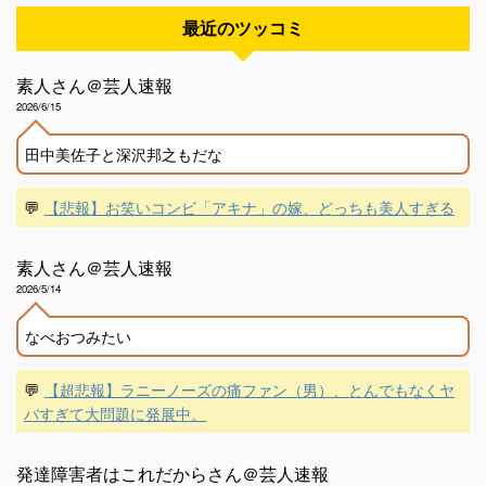
最近のツッコミ
素人さん＠芸人速報
2026/6/15
田中美佐子と深沢邦之もだな
💬
【悲報】お笑いコンビ「アキナ」の嫁、どっちも美人すぎる
素人さん＠芸人速報
2026/5/14
なべおつみたい
💬
【超悲報】ラニーノーズの痛ファン（男）、とんでもなくヤ
バすぎて大問題に発展中。
発達障害者はこれだからさん＠芸人速報