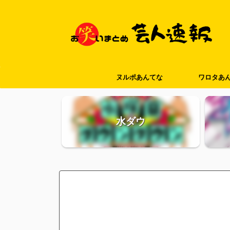
ヌルポあんてな
ワロタあ
水ダウ