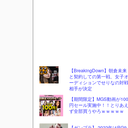
【BreakingDown】朝倉未来
と契約しての第一戦、女子
コテ
ーディションでせりなの対
リン
相手が決定
- 固
【期間限定】MGS動画が10
定リ
円セール実施中！！とりあ
ず全部買うやろｗｗｗｗｗ
ンク
自動
【ガンプラ】 2022年はRG9
更新