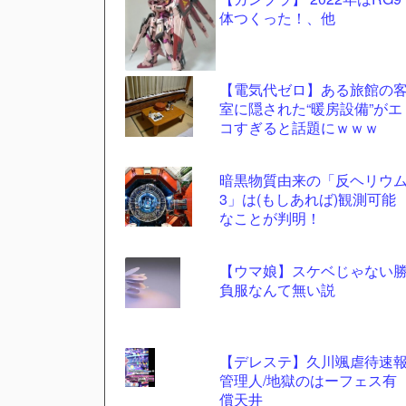
体つくった！、他
ツー
ル
【電気代ゼロ】ある旅館の
室に隠された“暖房設備”がエ
コすぎると話題にｗｗｗ
暗黒物質由来の「反ヘリウ
3」は(もしあれば)観測可能
なことが判明！
【ウマ娘】スケベじゃない
負服なんて無い説
【デレステ】久川颯虐待速
管理人/地獄のはーフェス有
償天井