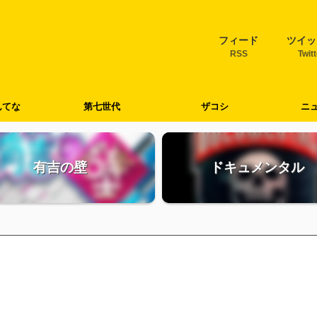
フィード
ツイッ
RSS
Twit
んてな
第七世代
ザコシ
ニ
有吉の壁
ドキュメンタル