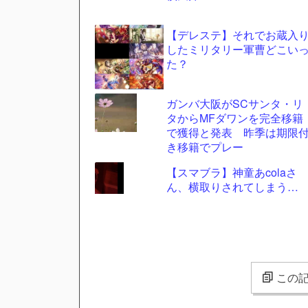
【デレステ】それでお蔵入
したミリタリー軍曹どこい
た？
ガンバ大阪がSCサンタ・リ
タからMFダワンを完全移籍
で獲得と発表 昨季は期限
き移籍でプレー
【スマブラ】神童あcolaさ
ん、横取りされてしまう…
この記