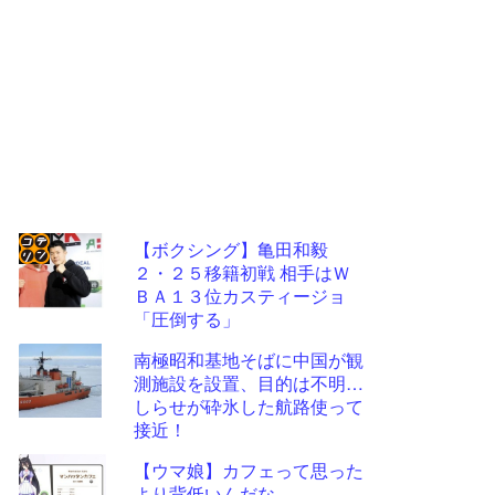
【ボクシング】亀田和毅
２・２５移籍初戦 相手はＷ
コテ
ＢＡ１３位カスティージョ
リン
「圧倒する」
- 固
南極昭和基地そばに中国が観
定リ
測施設を設置、目的は不明…
しらせが砕氷した航路使って
ンク
接近！
自動
【ウマ娘】カフェって思った
更新
より背低いんだな