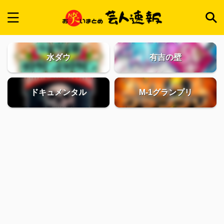
水ダウ
有吉の壁
ドキュメンタル
M-1グランプリ