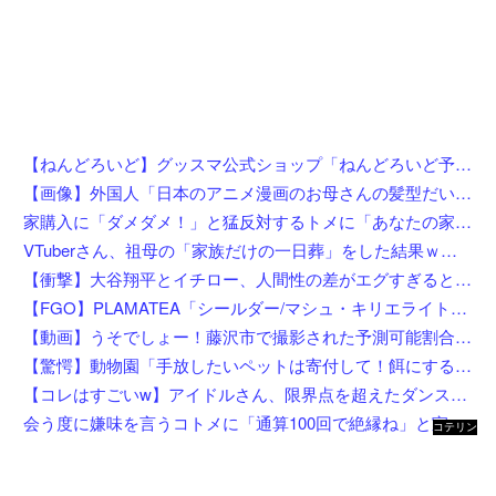
【ねんどろいど】グッスマ公式ショップ「ねんどろいど予約キャンペーン（2026年8月分）」【8月1日開始】
【画像】外国人「日本のアニメ漫画のお母さんの髪型だいたいこれだよなwwwwwwwww」←コレは分かるw w w w w w w w
家購入に「ダメダメ！」と猛反対するトメに「あなたの家じゃありません」と言い放った結果→激怒したトメが自ら〇〇を口にして最高の展開へｗｗｗｗｗｗ
VTuberさん、祖母の「家族だけの一日葬」をした結果ｗｗｗｗｗｗｗ
【衝撃】大谷翔平とイチロー、人間性の差がエグすぎると話題に←お前らコレ見てどう思う？？？？？？
【FGO】PLAMATEA「シールダー/マシュ・キリエライト〔オルテナウス〕」プラモデル【明日先行予約開始】
【動画】うそでしょー！藤沢市で撮影された予測可能割合が気になる事故のドラレコ。
【驚愕】動物園「手放したいペットは寄付して！餌にするから！」←これってどうなん？w w w w w w w w w w
【コレはすごいw】アイドルさん、限界点を超えたダンスを披露した結果w w w w w w w w
会う度に嫌味を言うコトメに「通算100回で絶縁ね」と宣言した私！カウント達成後、鍵を交換して庭で喚くコトメに仕掛けた恥ずかしすぎる撃退法←律儀に録音＆カウントしてて草
コテリン
- 固定リ
ンク自動
更新ツー
ル