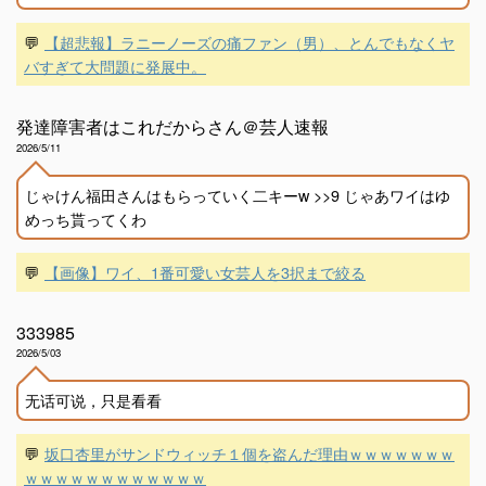
💬
【超悲報】ラニーノーズの痛ファン（男）、とんでもなくヤ
バすぎて大問題に発展中。
発達障害者はこれだからさん＠芸人速報
2026/5/11
じゃけん福田さんはもらっていく二キーw >>9 じゃあワイはゆ
めっち貰ってくわ
💬
【画像】ワイ、1番可愛い女芸人を3択まで絞る
333985
2026/5/03
无话可说，只是看看
💬
坂口杏里がサンドウィッチ１個を盗んだ理由ｗｗｗｗｗｗｗ
ｗｗｗｗｗｗｗｗｗｗｗｗ