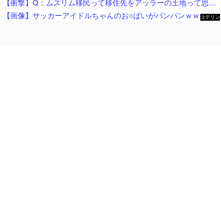
【衝撃】Q：ムスリム移民って移住先をアッラーの土地って思ってるの？ → 衝撃の回答がコチラ → ｗｗｗｗｗｗｗｗｗｗｗｗｗｗ
【画像】サッカーアイドルちゃんのお○ぱいがパンパンｗｗｗｗｗｗｗｗｗｗｗｗ
コテリン
- 固定リ
ンク自動
更新ツー
ル