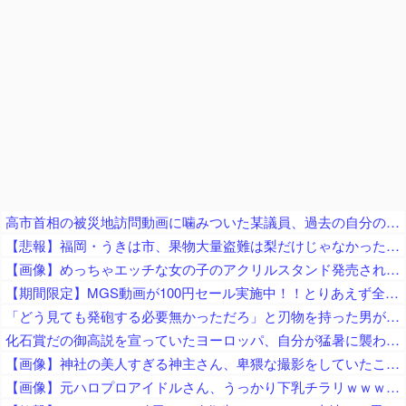
高市首相の被災地訪問動画に噛みついた某議員、過去の自分のやらかしを速攻で掘り起こされてしまい……
【悲報】福岡・うきは市、果物大量盗難は梨だけじゃなかった… → 柿やキウイも大量に盗まれる → 犯人は土地や果物の知識もあり集団の可能性が指摘される ………
【画像】めっちゃエッチな女の子のアクリルスタンド発売されるｗｗ
【期間限定】MGS動画が100円セール実施中！！とりあえず全部買うやろｗｗｗｗｗ
「どう見ても発砲する必要無かっただろ」と刃物を持った男が撃たれた事件に左派が激怒、発砲した警察は何か勘違いしてねえか？
化石賞だの御高説を宣っていたヨーロッパ、自分が猛暑に襲われると為すすべべもなくダメージを受けてしまい……
【画像】神社の美人すぎる神主さん、卑猥な撮影をしていたことが判明ｗｗｗｗｗｗｗｗ
【画像】元ハロプロアイドルさん、うっかり下乳チラリｗｗｗｗｗｗｗｗ