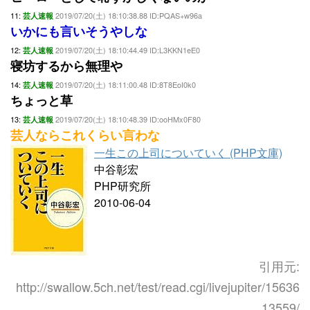
11:
2019/07/20(土) 18:10:38.88 ID:PQAS+w96a
芸人速報
いかにも言いそうやしな
12:
2019/07/20(土) 18:10:44.49 ID:L3KKN1eE0
芸人速報
寝坊するから無理や
14:
2019/07/20(土) 18:11:00.48 ID:8T8EoI0k0
芸人速報
ちょっと草
13:
2019/07/20(土) 18:10:48.39 ID:ooHMx0F80
芸人速報
芸人ならこれくらい言わな
一生この上司についていく (PHP文庫)
中谷彰宏
PHP研究所
2010-06-04
引用元:
http://swallow.5ch.net/test/read.cgi/livejupiter/15636
13559/