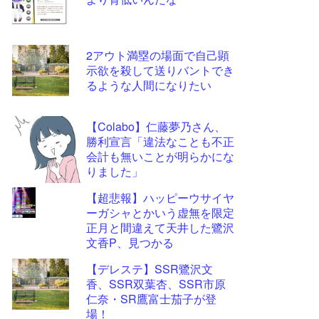
ツー
ル
2アウト満塁の場面で自己顕
示欲を殺して送りバントでき
るような人間になりたい
【Colabo】仁藤夢乃さん、
勝利宣言「違法なことも不正
会計も無いことが明らかにな
りました」
【超悲報】ハッピーウサイヤ
ーガシャとかいう虚無を限定
正月と間違えて天井した鷺沢
文香P、見つかる
【デレステ】SSR鷺沢文
香、SSR双葉杏、SSR市原
仁奈・SR鷹富士茄子が登
場！