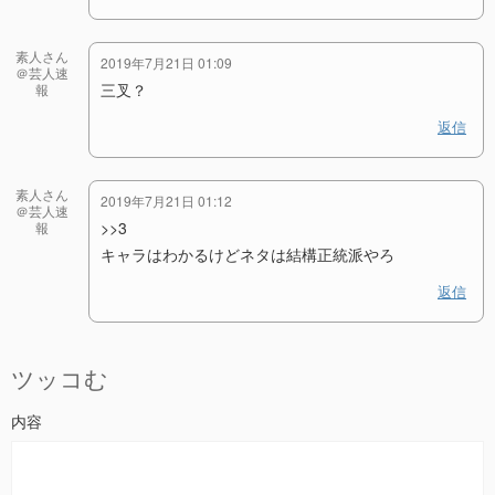
素人さん
2019年7月21日 01:09
＠芸人速
三叉？
報
返信
素人さん
2019年7月21日 01:12
＠芸人速
>>3
報
キャラはわかるけどネタは結構正統派やろ
返信
ツッコむ