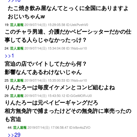
たこ焼き飲み屋なんてとっくに全国にありますよ
おじいちゃんw
19:
2019/07/14(日) 15:29:05.58 ID:UekPvehV0
芸人速報
このチャラ男達、介護だかベビーシッターだかの仕
事してる人らじゃなかったっけ？
24:
2019/07/14(日) 15:34:04.08 ID:1Nsb+sr10
芸人速報
>>1
宮迫の店でバイトしてたから何？
影響なんてあるわけないじゃん
25:
2019/07/14(日) 15:35:00.53 ID:1Nsb+sr10
芸人速報
りんたろーは毎度イケメンとコンビ組むよね
29:
2019/07/14(日) 15:43:50.12 ID:GGeMOR+U0
芸人速報
りんたろーは元ベイビーギャングだろ
相方無免許で捕まったけどその無免許に車売ったの
も宮迫
44:
2019/07/14(日) 17:06:58.47 ID:kfbn4oZVO
芸人速報
>>29