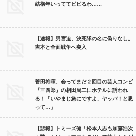
結構年いっててビビるわ……
【速報】男宮迫、決死隊の名に偽りなし。
吉本と全面戦争へ突入
菅田将暉、会ってまだ２回目の芸人コンビ
『三四郎』の相田周二にホテルに誘われ
る！「いやまじ急にですよ、ヤッバ！と思
って…」
【悲報】トミーズ健「松本人志も加藤浩次