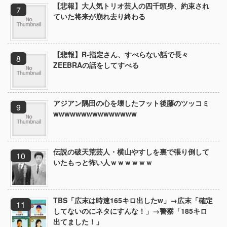
【悲報】大人気トリオ芸人の四千頭身、約束され
ていた将来が崩れ去り終わる
【悲報】R-指定さん、すべらない話で長々
ZEEBRAの話をしてすべる
アジアン隅田の心を壊したフット後藤のツッコミ
wwwwwwwwwwwwwww
伝説の破天荒芸人・横山やすしを裏で張り倒して
いたもっと怖い人ｗｗｗｗｗｗ
TBS「広末は時速165キロ出したw」→広末「確定
してないのにネタにすんな！」→警察「185キロ
出てました！」