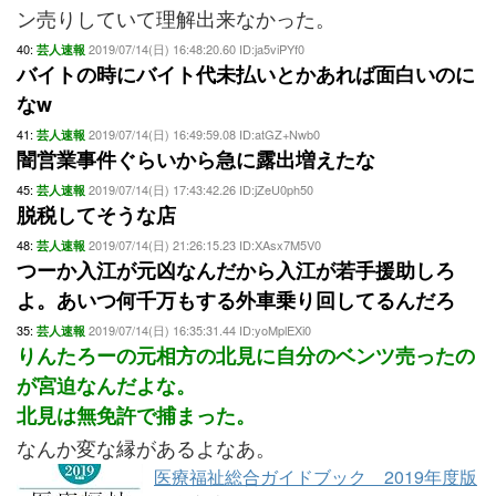
ン売りしていて理解出来なかった。
40:
2019/07/14(日) 16:48:20.60 ID:ja5viPYf0
芸人速報
バイトの時にバイト代未払いとかあれば面白いのに
なw
41:
2019/07/14(日) 16:49:59.08 ID:atGZ+Nwb0
芸人速報
闇営業事件ぐらいから急に露出増えたな
45:
2019/07/14(日) 17:43:42.26 ID:jZeU0ph50
芸人速報
脱税してそうな店
48:
2019/07/14(日) 21:26:15.23 ID:XAsx7M5V0
芸人速報
つーか入江が元凶なんだから入江が若手援助しろ
よ。あいつ何千万もする外車乗り回してるんだろ
35:
2019/07/14(日) 16:35:31.44 ID:yoMplEXi0
芸人速報
りんたろーの元相方の北見に自分のベンツ売ったの
が宮迫なんだよな。
北見は無免許で捕まった。
なんか変な縁があるよなあ。
医療福祉総合ガイドブック 2019年度版