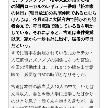
の関西ローカルのレギュラー番組『松本家
の休日』(朝日放送)の共演仲間であるたむら
けんじは、今月8日に大阪府内で開かれた記
者会見で、毎日電話で話している旨を明か
している。それによると、宮迫は事件発覚
以来、家から一歩も外に出ず、猛省の毎日
だという。
すでに吉本を解雇されている元カラテカ・
入江慎也とズブズブの関係にあった宮迫。
今回の活動休止は、これまでの膿を出す意
味で、必要な自省の時間となりそうだ。
宮迫は本件の該当芸人13人の中で、いちば
ん高収入。妻と今春大学に進学したばかり
のひとり息子・陸くんを抱える身だが、吉
本では高額納税者に相当するとあって、収