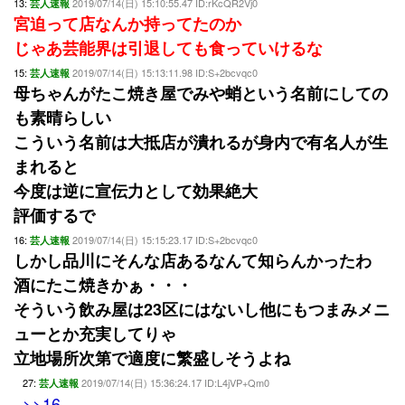
13:
2019/07/14(日) 15:10:55.47 ID:rKcQR2Vj0
芸人速報
宮迫って店なんか持ってたのか
じゃあ芸能界は引退しても食っていけるな
15:
2019/07/14(日) 15:13:11.98 ID:S+2bcvqc0
芸人速報
母ちゃんがたこ焼き屋でみや蛸という名前にしての
も素晴らしい
こういう名前は大抵店が潰れるが身内で有名人が生
まれると
今度は逆に宣伝力として効果絶大
評価するで
16:
2019/07/14(日) 15:15:23.17 ID:S+2bcvqc0
芸人速報
しかし品川にそんな店あるなんて知らんかったわ
酒にたこ焼きかぁ・・・
そういう飲み屋は23区にはないし他にもつまみメニ
ューとか充実してりゃ
立地場所次第で適度に繁盛しそうよね
27:
2019/07/14(日) 15:36:24.17 ID:L4jVP+Qm0
芸人速報
>>16