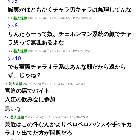
>>5
誠実かはともかくチャラ男キャラは無理してんな
10:
2019/07/14(日) 15:07:46.65 ID:7NQoe5620
芸人速報
>>8
りんたろーって奴、チェホンマン系統の顔でチャ
ラ男って無理あるよな
38:
2019/07/14(日) 16:47:10.18 ID:z9vfV0ey0
芸人速報
>>10
でも実際チャラオラ系はあんな顔だから遠から
ず、じゃね？
9:
2019/07/14(日) 15:04:13.57 ID:/tzLvJGl0
芸人速報
宮迫の店でバイト
入江の飲み会に参加
黒いな
12:
2019/07/14(日) 15:09:47.69 ID:/qD8iZYB0
芸人速報
兼近はこの件なんかよりペロペロハウスや手○キカ
ラオケ出てた方が問題だろ