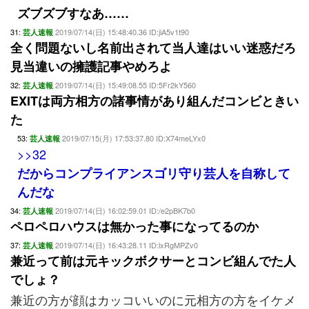
ズブズブすなあ……
31:
2019/07/14(日) 15:48:40.36 ID:jiA5v1t90
芸人速報
全く問題ないし名前出されて当人達はいい迷惑だろ
見当違いの擁護記事やめろよ
32:
2019/07/14(日) 15:49:08.55 ID:5Fr2kY560
芸人速報
EXITは両方相方の諸事情があり組んだコンビときい
た
53:
2019/07/15(月) 17:53:37.80 ID:X74meLYx0
芸人速報
>>32
だからコンプライアンスゴリ守り芸人を自称して
んだな
34:
2019/07/14(日) 16:02:59.01 ID:/e2pBK7b0
芸人速報
ペロペロハウスは無かった事になってるのか
37:
2019/07/14(日) 16:43:28.11 ID:lxRgMPZv0
芸人速報
兼近って前は元キックボクサーとコンビ組んでた人
でしょ？
兼近の方が顔はカッコいいのに元相方の方をイケメ