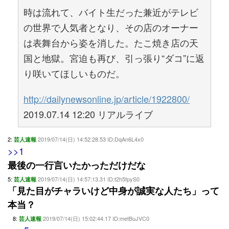
時は流れて、バイト生だった兼近がテレビ
の世界で人気者となり、その店のオーナー
は表舞台から姿を消した。たこ焼き店の天
国と地獄。宮迫も再び、引っ張り“ダコ”に返
り咲いてほしいものだ。
http://dailynewsonline.jp/article/1922800/
2019.07.14 12:20 リアルライブ
2:
2019/07/14(日) 14:52:28.53 ID:DqAn6L4x0
芸人速報
>>1
最後の一行言いたかっただけだな
5:
2019/07/14(日) 14:57:13.31 ID:t2h5fpyS0
芸人速報
「見た目がチャラいけど中身が誠実な人たち」って
本当？
8:
2019/07/14(日) 15:02:44.17 ID:metBuJVC0
芸人速報