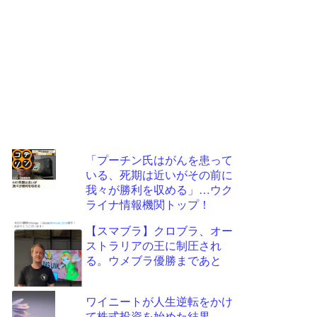
「プーチン氏はがんを患って
いる、死期は近いがその前に
コテ
我々が勝利を収める」…ウク
リン
ライナ情報機関トップ！
- 固
【スマブラ】クロブラ、オー
定リ
ストラリアの王に制圧され
る。ウメブラ優勝まであと
ンク
自動
ワイニートが人生逆転をかけ
更新
て株式投資を始めた結果