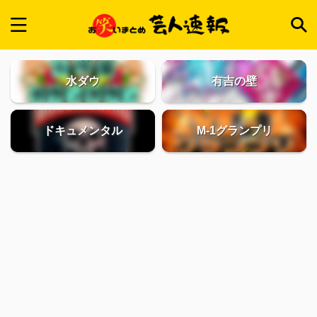
水ダウ
有吉の壁
ドキュメンタル
M-1グランプリ