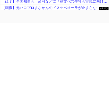
【は？】全国知事会、政府などに「多文化共生社会実現に向けた提言」を提出 「国は在留外国人を労働者と見ているが、日本人と同じ生活者」
【画像】元ハロプロまなかんのドスケベオーラが止まらないｗｗｗｗ
コテリン
- 固定リ
ンク自動
更新ツー
ル