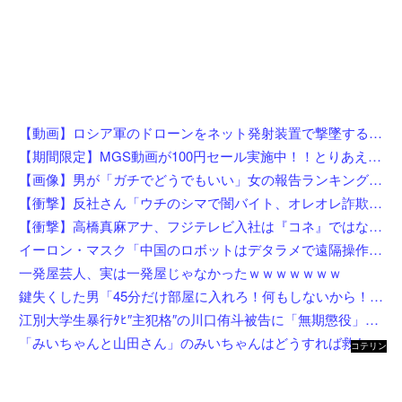
【動画】ロシア軍のドローンをネット発射装置で撃墜するウクライナ。
【期間限定】MGS動画が100円セール実施中！！とりあえず全部買うやろｗｗｗｗｗ
【画像】男が「ガチでどうでもいい」女の報告ランキング、圧倒的第１位と言えば『コレ』w w w w w w w w w w
【衝撃】反社さん「ウチのシマで闇バイト、オレオレ詐欺、強盗する奴らぶっ○す」←これw w w w w w w
【衝撃】高橋真麻アナ、フジテレビ入社は『コネ』ではないが…「忖度じゃないですか？」←これw w w w w w w w
イーロン・マスク「中国のロボットはデタラメで遠隔操作してるだけ」
一発屋芸人、実は一発屋じゃなかったｗｗｗｗｗｗｗ
鍵失くした男「45分だけ部屋に入れろ！何もしないから！」→女子大生「無理です（警察呼びます）」→男「熱中症になれってか！使えないな！」完全に不審者で草ｗｗｗ
江別大学生暴行ﾀﾋ″主犯格″の川口侑斗被告に「無期懲役」の判決→当時17歳少年に「懲役30年」の判決
「みいちゃんと山田さん」のみいちゃんはどうすれば救われたのか
コテリン
- 固定リ
ンク自動
更新ツー
ル