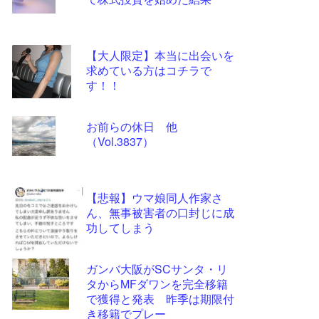
ツー
ル
【大人限定】本当に出会いを
求めている方はコチラで
す！！
お前らの休日 他
（Vol.3837）
【悲報】ウマ娘同人作家さ
ん、無事被害者の口封じに成
功してしまう
ガンバ大阪がSCサンタ・リ
タからMFダワンを完全移籍
で獲得と発表 昨季は期限付
き移籍でプレー