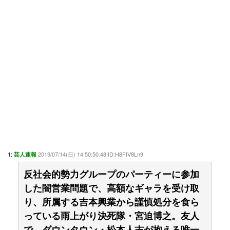
1:
2019/07/14(日) 14:50:50.48 ID:H8FtV8Ln9
芸人速報
反社会的勢力グループのパーティーに参加
した闇営業問題で、高額なギャラを受け取
り、所属する吉本興業から謹慎処分を食ら
っている雨上がり決死隊・宮迫博之。友人
で、ダウンタウン・松本人志が抱える唯一