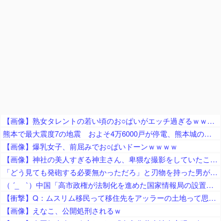
【画像】熟女タレントの若い頃のお○ぱいがエッチ過ぎるｗｗｗｗｗ
熊本で最大震度7の地震 およそ4万6000戸が停電、熊本城の石垣が崩れたとの情報 川内・玄海原発に異常なし、通常運転継続中 生放送中だったジャパネットさん、ヘルメット被って地震情報を伝える
【画像】爆乳女子、前屈みでお○ぱいドーンｗｗｗｗ
【画像】神社の美人すぎる神主さん、卑猥な撮影をしていたことが判明ｗｗｗｗｗｗｗｗ
「どう見ても発砲する必要無かっただろ」と刃物を持った男が撃たれた事件に左派が激怒、発砲した警察は何か勘違いしてねえか？
（ ´_ゝ`）中国「高市政権が法制化を進めた国家情報局の設置日が7月31日」と批判「かつて非人道的な日本軍の細菌部隊を表していた『731』という数字」「戦時中の日本の情報機関『特高警察』の復活」
【衝撃】Q：ムスリム移民って移住先をアッラーの土地って思ってるの？ → 衝撃の回答がコチラ → ｗｗｗｗｗｗｗｗｗｗｗｗｗｗ
【画像】えなこ、公開処刑されるｗ