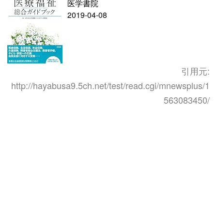
医学書院
2019-04-08
引用元:
http://hayabusa9.5ch.net/test/read.cgi/mnewsplus/1
563083450/