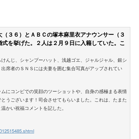
（３６）とＡＢＣの塚本麻里衣アナウンサー（３
婚式を挙げた。２人は２月９日に入籍していた。こ
けんじ、シャンプーハット、浅越ゴエ、ジャルジャル、銀シ
。出席者のＳＮＳには夫妻を囲む集合写真がアップされてい
ムにコンビでの笑顔のツーショットや、自身の感極まる表情
でとうございます！司会させてもらいました。これは、たまた
と温かい祝福コメントを記した。
/0012515485.shtml