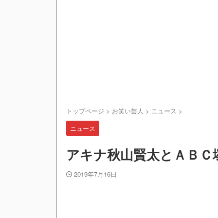
トップページ
>
お笑い芸人
>
ニュース
>
ニュース
アキナ秋山賢太とＡＢＣ
2019年7月16日