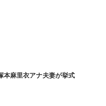
塚本麻里衣アナ夫妻が挙式