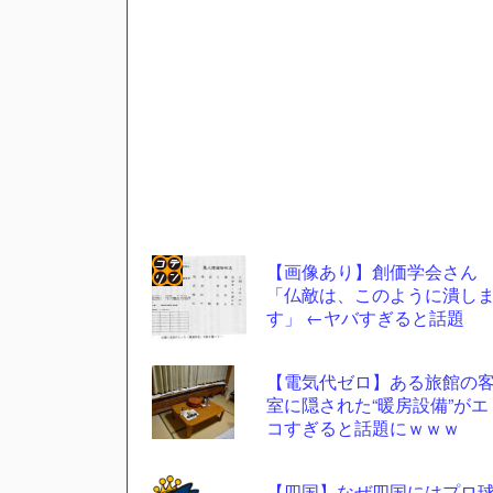
【画像あり】創価学会さん
「仏敵は、このように潰し
コテ
す」 ←ヤバすぎると話題
リン
- 固
【電気代ゼロ】ある旅館の
定リ
室に隠された“暖房設備”がエ
コすぎると話題にｗｗｗ
ンク
自動
【四国】なぜ四国にはプロ
更新