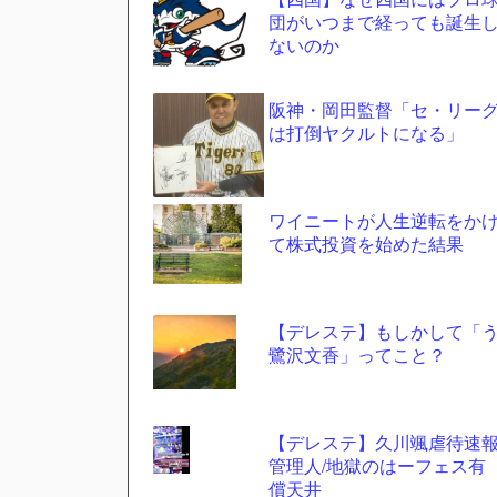
団がいつまで経っても誕生
ツー
ないのか
ル
阪神・岡田監督「セ・リー
は打倒ヤクルトになる」
ワイニートが人生逆転をか
て株式投資を始めた結果
【デレステ】もしかして「
鷺沢文香」ってこと？
【デレステ】久川颯虐待速
管理人/地獄のはーフェス有
償天井