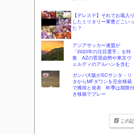
【デレステ】それでお蔵入
したミリタリー軍曹どこい
た？
アジアサッカー連盟が
「2023年の注目選手」を特
集 AZの菅原由勢や東京ヴ
ェルディのアルハンを含む
11選手
ガンバ大阪がSCサンタ・リ
タからMFダワンを完全移籍
で獲得と発表 昨季は期限
き移籍でプレー
この記