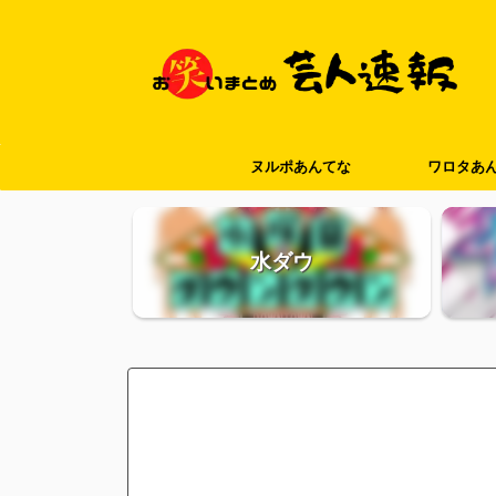
ヌルポあんてな
ワロタあ
水ダウ