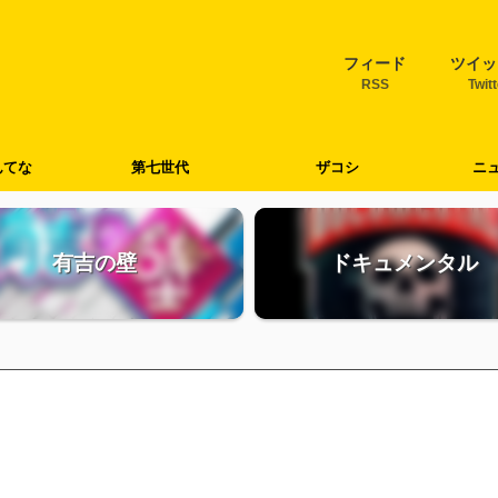
フィード
ツイッ
RSS
Twit
んてな
第七世代
ザコシ
ニ
有吉の壁
ドキュメンタル