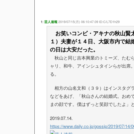
1:
2019/07/15(月) 06:10:47.09 ID:C/L7D1h29
芸人速報
お笑いコンビ・アキナの秋山賢太
１）夫妻が１４日、大阪市内で結
の日は大安だった。
秋山と同じ吉本興業のトミーズ、たむら
ャリ、和牛、アインシュタインらが出席
る。
相方の山名文和（３９）はインスタグラ
などをあげ、「秋山さんの結婚式。おめ
まの顔です。僕はずっと笑顔でしたよ」
2019.07.14.
https://www.daily.co.jp/gossip/2019/07/14