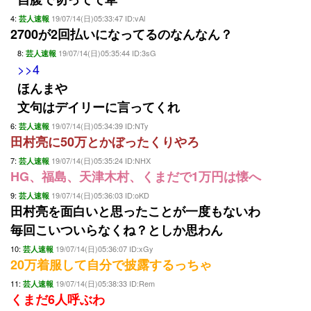
4:
19/07/14(日)05:33:47 ID:vAl
芸人速報
2700が2回払いになってるのなんなん？
8:
19/07/14(日)05:35:44 ID:3sG
芸人速報
>>4
ほんまや
文句はデイリーに言ってくれ
6:
19/07/14(日)05:34:39 ID:NTy
芸人速報
田村亮に50万とかぼったくりやろ
7:
19/07/14(日)05:35:24 ID:NHX
芸人速報
HG、福島、天津木村、くまだで1万円は懐へ
9:
19/07/14(日)05:36:03 ID:oKD
芸人速報
田村亮を面白いと思ったことが一度もないわ
毎回こいついらなくね？としか思わん
10:
19/07/14(日)05:36:07 ID:xGy
芸人速報
20万着服して自分で披露するっちゃ
11:
19/07/14(日)05:38:33 ID:Rem
芸人速報
くまだ6人呼ぶわ