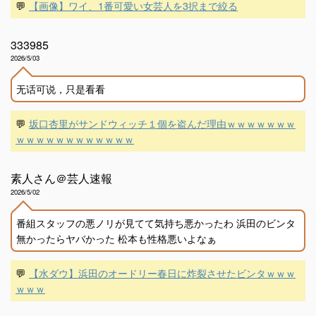
💬
【画像】ワイ、1番可愛い女芸人を3択まで絞る
333985
2026/5/03
无话可说，只是看看
💬
坂口杏里がサンドウィッチ１個を盗んだ理由ｗｗｗｗｗｗｗ
ｗｗｗｗｗｗｗｗｗｗｗｗ
素人さん＠芸人速報
2026/5/02
番組スタッフの悪ノリが見てて気持ち悪かったわ 浜田のビンタ
無かったらヤバかった 松本も性格悪いよなぁ
💬
【水ダウ】浜田のオードリー春日に炸裂させたビンタｗｗｗ
ｗｗｗ