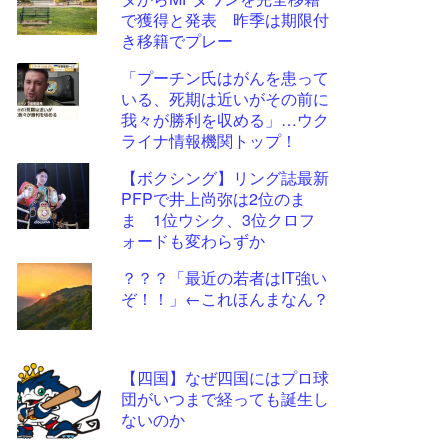
ツー
で獲得と発表 昨季は期限付
ル
き移籍でプレー
「プーチン氏はがんを患って
いる、死期は近いがその前に
我々が勝利を収める」…ウク
ライナ情報機関トップ！
【ボクシング】リング誌最新
PFPで井上尚弥は2位のま
ま 1位ウシク、3位クロフ
ォードも変わらずか
？？？「最近の若者はIT強い
ぞ！！」←これほんまなん？
【四国】なぜ四国にはプロ球
団がいつまで経っても誕生し
ないのか