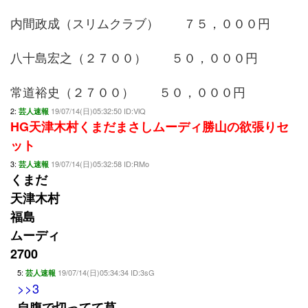
内間政成（スリムクラブ） ７５，０００円
八十島宏之（２７００） ５０，０００円
常道裕史（２７００） ５０，０００円
2:
19/07/14(日)05:32:50 ID:VlQ
芸人速報
HG天津木村くまだまさしムーディ勝山の欲張りセ
ット
3:
19/07/14(日)05:32:58 ID:RMo
芸人速報
くまだ
天津木村
福島
ムーディ
2700
5:
19/07/14(日)05:34:34 ID:3sG
芸人速報
>>3
自腹で切ってて草