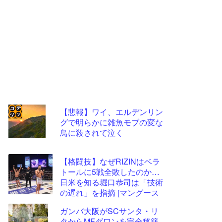
【悲報】ワイ、エルデンリン
グで明らかに雑魚モブの変な
コテ
鳥に殺されて泣く
リン
- 固
【格闘技】なぜRIZINはベラ
定リ
トールに5戦全敗したのか…
日米を知る堀口恭司は「技術
ンク
の遅れ」を指摘 [マングース
自動
★]
ガンバ大阪がSCサンタ・リ
更新
タからMFダワンを完全移籍