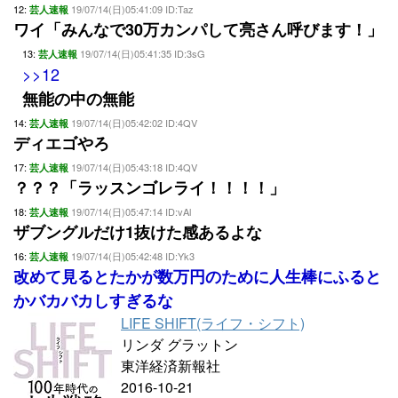
12:
19/07/14(日)05:41:09 ID:Taz
芸人速報
ワイ「みんなで30万カンパして亮さん呼びます！」
13:
19/07/14(日)05:41:35 ID:3sG
芸人速報
>>12
無能の中の無能
14:
19/07/14(日)05:42:02 ID:4QV
芸人速報
ディエゴやろ
17:
19/07/14(日)05:43:18 ID:4QV
芸人速報
？？？「ラッスンゴレライ！！！！」
18:
19/07/14(日)05:47:14 ID:vAl
芸人速報
ザブングルだけ1抜けた感あるよな
16:
19/07/14(日)05:42:48 ID:Yk3
芸人速報
改めて見るとたかが数万円のために人生棒にふると
かバカバカしすぎるな
LIFE SHIFT(ライフ・シフト)
リンダ グラットン
東洋経済新報社
2016-10-21