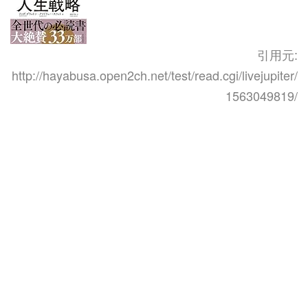
引用元:
http://hayabusa.open2ch.net/test/read.cgi/livejupiter/
1563049819/