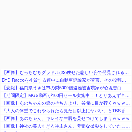
【画像】むっちむちグラドル(22)痩せた悲しい姿で発見されるｗｗ
BYD Raccoを礼賛する連中に自動車評論家が苦言、その投稿に雉で有名な別評論家が噛みついてしまい……
【悲報】福岡県うきは市の梨5000個盗難被害農家が心境告白「犯人を推測して、ご迷惑をお掛けしている方もいるので配慮を！」
【期間限定】MGS動画が100円セール実施中！！とりあえず全部買うやろｗｗｗｗｗ
【画像】あのちゃんの箸の持ち方より、谷間に目が行くｗｗｗｗｗｗｗｗｗｗｗｗｗｗｗｗｗ
「大人の体重でこれやられたら見た目以上にヤバい」とTBS番組で起きた”放送事故”に視聴者騒然、仕掛けたやつもずっとヘラヘラしてるだけで……
【画像】あのちゃん、キレイな生脚を見せつけてしまうｗｗｗｗ
【画像】神社の美人すぎる神主さん、卑猥な撮影をしていたことが判明ｗｗｗｗｗｗｗｗ