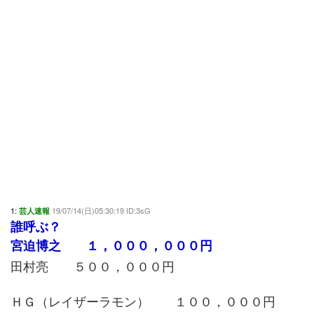
1:
19/07/14(日)05:30:19 ID:3sG
芸人速報
誰呼ぶ？
宮迫博之 １，０００，０００円
田村亮 ５００，０００円
ＨＧ（レイザーラモン） １００，０００円