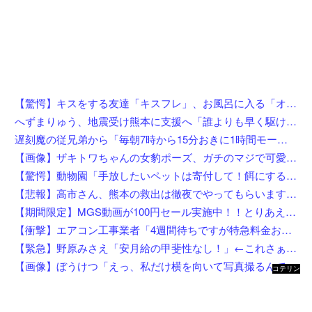
【驚愕】キスをする友達「キスフレ」、お風呂に入る「オフレ」、添い寝の「ソフレ」… Z世代が恋人ではなく「〇〇フレ」を選ぶ理由がこちらw w w w w w w w
へずまりゅう、地震受け熊本に支援へ「誰よりも早く駆け付けます」「こういう時こそ動かないとダメです」
遅刻魔の従兄弟から「毎朝7時から15分おきに1時間モーニングコールしろ」と要求された→10年近く交流もないのに母親代わりを求めてくる厚かましさにイライラ・・・
【画像】ザキトワちゃんの女豹ポーズ、ガチのマジで可愛くてワイらに刺さりまくってしまうw w w w w w w w w w
【驚愕】動物園「手放したいペットは寄付して！餌にするから！」←これってどうなん？w w w w w w w w w w
【悲報】高市さん、熊本の救出は徹夜でやってもらいますと言ってしまいめっちゃ炎上してしまうw w w w w w w w w
【期間限定】MGS動画が100円セール実施中！！とりあえず全部買うやろｗｗｗｗｗ
【衝撃】エアコン工事業者「4週間待ちですが特急料金お支払い頂けるなら当日可です」←これw w w w w w w
【緊急】野原みさえ「安月給の甲斐性なし！」←これさぁ…w w w w w w w
【画像】ぼうけつ「えっ、私だけ横を向いて写真撮るんですか？！」→結果w w w w w w w w
コテリン
- 固定リ
ンク自動
更新ツー
ル