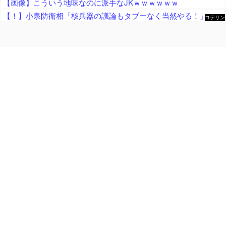
【画像】こういう地味なのに派手なJKｗｗｗｗｗｗ
【！】小泉防衛相「核兵器の議論もタブーなく当然やる！」 → 漫画家さん「テレビも新聞も騒げ！憲法違反の暴論！辞任どころか辞職すべき！」
コテリン
- 固定リ
ンク自動
更新ツー
ル