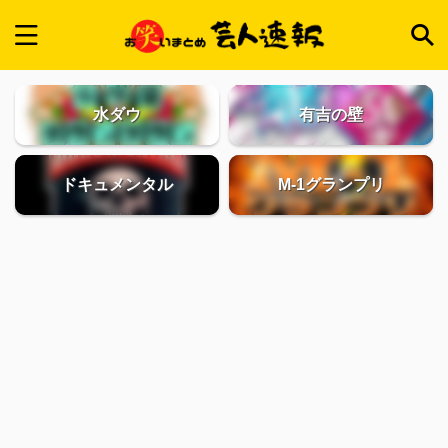
水ダウ
有吉の壁
ドキュメンタル
M-1グランプリ