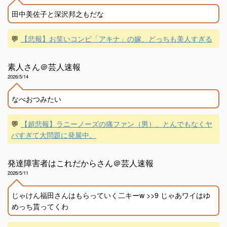
田中美佐子と深沢邦之もだな
💬
【悲報】お笑いコンビ「アキナ」の嫁、どっちも美人すぎる
素人さん＠芸人速報
2026/5/14
なべおつみたい
💬
【超悲報】ラニーノーズの痛ファン（男）、とんでもなくヤ
バすぎて大問題に発展中。
発達障害者はこれだからさん＠芸人速報
2026/5/11
じゃけん福田さんはもらっていく二キーw >>9 じゃあワイはゆ
めっち貰ってくわ