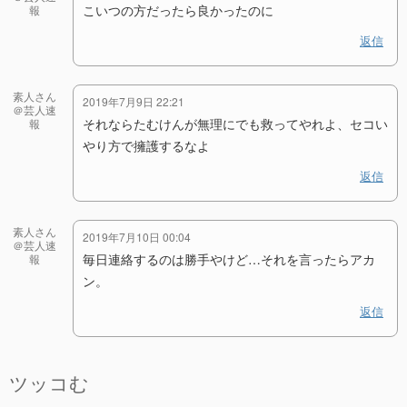
こいつの方だったら良かったのに
報
返信
素人さん
2019年7月9日 22:21
＠芸人速
それならたむけんが無理にでも救ってやれよ、セコい
報
やり方で擁護するなよ
返信
素人さん
2019年7月10日 00:04
＠芸人速
毎日連絡するのは勝手やけど…それを言ったらアカ
報
ン。
返信
ツッコむ