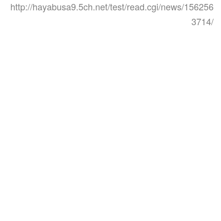
http://hayabusa9.5ch.net/test/read.cgi/news/156256
3714/