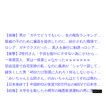
【画像】男が「ガチでどうでもいい」女の報告ランキング、圧倒的第１位と言えば『コレ』w w w w w w w w w w
親戚の子のために臓器を提供したのに、紹介された職場でいじめられて右足に麻痺が残った…人助けして身体壊された挙句バカにされるとか胸糞すぎ
ロシア、ガチでクズだった… 黒人を旅行に勧誘→ロシア語で契約書にサインさせられる→前線で大量戦死
【衝撃】Z世代さん「子供を陰ｷｬにさせない為に小1から髪を金髪に染めさせてる」←これ効果あると思う？？？？？？
一発屋芸人、実は一発屋じゃなかったｗｗｗｗｗｗｗ
切迫流産で自宅安静の私…なのに義弟が「シャワー貸して」「泊めて」と嫌がらせレベルの連続突撃！夫経由で断ると私に直接LINEしてきて絶句←大人しく自宅の風呂に入れよ
鍵失くした男「45分だけ部屋に入れろ！何もしないから！」→女子大生「無理です（警察呼びます）」→男「熱中症になれってか！使えないな！」完全に不審者で草ｗｗｗ
「みいちゃんと山田さん」のみいちゃんはどうすれば救われたのか
【日本車終了】中国BYDが実質100万円台の軽EVで日本市場に殴り込み
【続報】大学生を殺した小樽市の極悪飲酒運転の男に懲役4年6ヶ月の判決。
コテリン
- 固定リ
ンク自動
更新ツー
ル