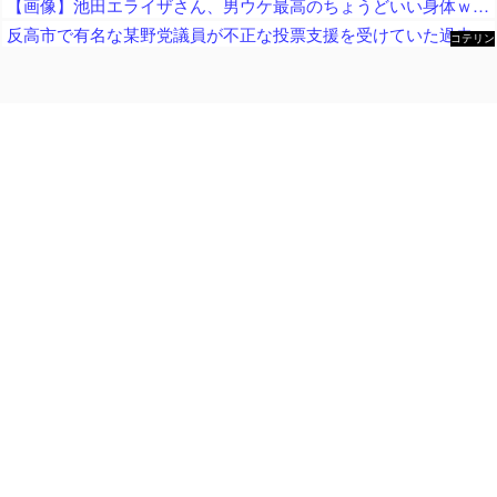
【画像】池田エライザさん、男ウケ最高のちょうどいい身体ｗｗｗｗ
反高市で有名な某野党議員が不正な投票支援を受けていた過去が発掘、「説明責任があるのでは？」と揶揄されており……
コテリン
- 固定リ
ンク自動
更新ツー
ル