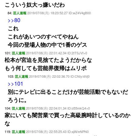
こういう奴大っ嫌いだわ
84:
2019/07/08(月) 18:23:52.27 ID:wZ4V4gB00
芸人速報
>>80
これ
これがあいつのすべてやねん
今回の登場人物の中で1番のゲス
101:
2019/07/08(月) 22:01:42.34 ID:2tTSJVf+0
芸人速報
松本が宮迫を見捨てたようだからな
もう何しても芸能界復帰はムリポ
103:
2019/07/08(月) 22:02:36.70 ID:CNIy/dVj0
芸人速報
>>101
別にテレビに出ることだけが芸能活動でもないだ
ろうに。
104:
2019/07/08(月) 22:04:01.34 ID:o55mkQ4+0
芸人速報
家にいても闇営業で買った高級腕時計しているのか
な
119:
2019/07/08(月) 22:55:25.43 ID:ajW/eNPN0
芸人速報