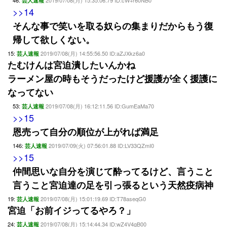
46:
2019/07/08(月) 15:35:06.79 ID:cW+r60NB0
芸人速報
>>14
そんな事で笑いを取る奴らの集まりだからもう復
帰して欲しくない。
15:
2019/07/08(月) 14:55:56.50 ID:aZJXkz6a0
芸人速報
たむけんは宮迫潰したいんかね
ラーメン屋の時もそうだったけど援護が全く援護に
なってない
53:
2019/07/08(月) 16:12:11.56 ID:GumEaMa70
芸人速報
>>15
恩売って自分の順位が上がれば満足
146:
2019/07/09(火) 07:56:01.88 ID:LV33QZmI0
芸人速報
>>15
仲間思いな自分を演じて酔ってるけど、言うこと
言うこと宮迫達の足を引っ張るという天然疫病神
19:
2019/07/08(月) 15:01:19.69 ID:T78aseqG0
芸人速報
宮迫「お前イジってるやろ？」
24:
2019/07/08(月) 15:14:44.34 ID:wZ4V4gB00
芸人速報