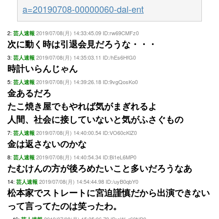
a=20190708-00000060-dal-ent
2:
2019/07/08(月) 14:33:45.09 ID:rw69CMFz0
芸人速報
次に動く時は引退会見だろうな・・・
3:
2019/07/08(月) 14:35:03.11 ID:/hEs6HfG0
芸人速報
時計いらんじゃん
5:
2019/07/08(月) 14:39:26.18 ID:9vgQosKo0
芸人速報
金あるだろ
たこ焼き屋でもやれば気がまぎれるよ
人間、社会に接していないと気がふさぐもの
7:
2019/07/08(月) 14:40:00.54 ID:VO60cKlZ0
芸人速報
金は返さないのかな
8:
2019/07/08(月) 14:40:54.34 ID:Bi1eL6MP0
芸人速報
たむけんの方が後ろめたいこと多いだろうなあ
14:
2019/07/08(月) 14:54:44.98 ID:/uyB0qbY0
芸人速報
松本家でストレートに宮迫謹慎だから出演できない
って言ってたのは笑ったわ。