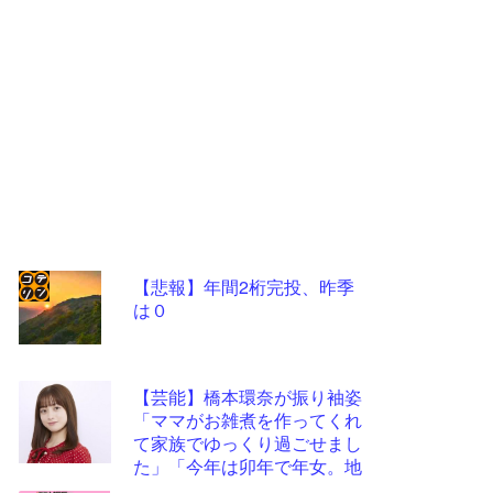
【悲報】年間2桁完投、昨季
は０
コテ
リン
- 固
【芸能】橋本環奈が振り袖姿
定リ
「ママがお雑煮を作ってくれ
て家族でゆっくり過ごせまし
ンク
た」「今年は卯年で年女。地
自動
に足をつけて頑張ります」