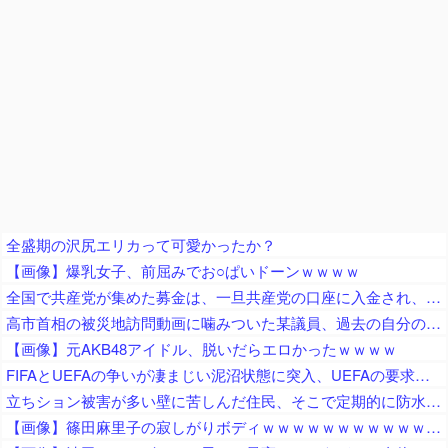
全盛期の沢尻エリカって可愛かったか？
【画像】爆乳女子、前屈みでお○ぱいドーンｗｗｗｗ
全国で共産党が集めた募金は、一旦共産党の口座に入金され、まとめて、被災自治体や団体（農協や漁協など）にも届けられます
高市首相の被災地訪問動画に噛みついた某議員、過去の自分のやらかしを速攻で掘り起こされてしまい……
【画像】元AKB48アイドル、脱いだらエロかったｗｗｗｗ
FIFAとUEFAの争いが凄まじい泥沼状態に突入、UEFAの要求を呑んだFIFAだったがUEFA側は強硬姿勢を崩さず……
立ちション被害が多い壁に苦しんだ住民、そこで定期的に防水スプレーを吹きかけておいた結果……
【画像】篠田麻里子の寂しがりボディｗｗｗｗｗｗｗｗｗｗｗｗｗｗｗｗｗｗｗ