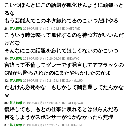
こいつほんとにこの話題が風化せんように頑張っと
るな
もう芸能人でこのネタ触れてるのこいつだけやろ
26:
2019/07/08(月) 15:16:08.84 ID:XcjT2Phj0
芸人速報
こういう時は黙って風化するのを待つ方がいいんだ
けどな
そんなにこの話題を忘れてほしくないのかこいつ
30:
2019/07/08(月) 15:20:06.04 ID:3jtlDpWj0
芸人速報
宮迫って不倫してグレーです発言してアフラックの
CMから降ろされたのにまたやらかしたのかよ
32:
2019/07/08(月) 15:21:53.11 ID:Zx4x+kw90
芸人速報
たむけん必死やな もしかして闇営業してたんかな
ｗ
35:
2019/07/08(月) 15:28:33.92 ID:PsFFq6W/0
芸人速報
復帰しても、もとの仕事に戻れるとは限らんだろ
何をしようがスポンサーがつかなかったら無理
37:
2019/07/08(月) 15:29:27.79 ID:MUuIAVD20
芸人速報