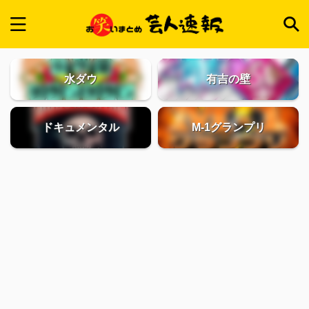
水ダウ
有吉の壁
ドキュメンタル
M-1グランプリ