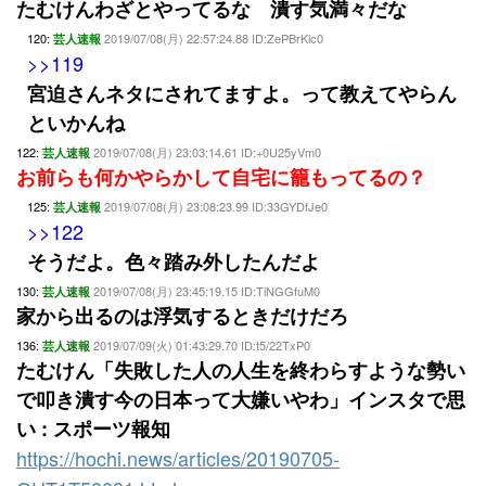
たむけんわざとやってるな 潰す気満々だな
120:
2019/07/08(月) 22:57:24.88 ID:ZePBrKlc0
芸人速報
>>119
宮迫さんネタにされてますよ。って教えてやらん
といかんね
122:
2019/07/08(月) 23:03:14.61 ID:+0U25yVm0
芸人速報
お前らも何かやらかして自宅に籠もってるの？
125:
2019/07/08(月) 23:08:23.99 ID:33GYDfJe0
芸人速報
>>122
そうだよ。色々踏み外したんだよ
130:
2019/07/08(月) 23:45:19.15 ID:TiNGGfuM0
芸人速報
家から出るのは浮気するときだけだろ
136:
2019/07/09(火) 01:43:29.70 ID:t5/22TxP0
芸人速報
たむけん「失敗した人の人生を終わらすような勢い
で叩き潰す今の日本って大嫌いやわ」インスタで思
い : スポーツ報知
https://hochi.news/articles/20190705-