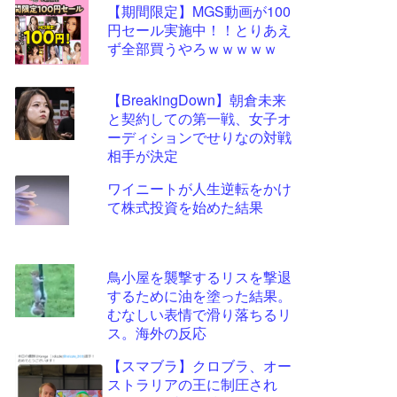
【期間限定】MGS動画が100
更新
円セール実施中！！とりあえ
ツー
ず全部買うやろｗｗｗｗｗ
ル
【BreakingDown】朝倉未来
と契約しての第一戦、女子オ
ーディションでせりなの対戦
相手が決定
ワイニートが人生逆転をかけ
て株式投資を始めた結果
鳥小屋を襲撃するリスを撃退
するために油を塗った結果。
むなしい表情で滑り落ちるリ
ス。海外の反応
【スマブラ】クロブラ、オー
ストラリアの王に制圧され