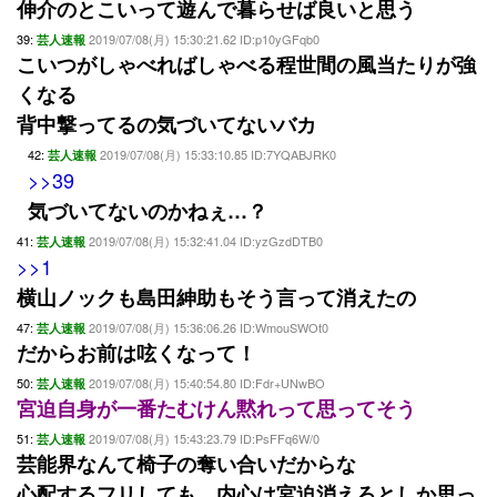
伸介のとこいって遊んで暮らせば良いと思う
39:
2019/07/08(月) 15:30:21.62 ID:p10yGFqb0
芸人速報
こいつがしゃべればしゃべる程世間の風当たりが強
くなる
背中撃ってるの気づいてないバカ
42:
2019/07/08(月) 15:33:10.85 ID:7YQABJRK0
芸人速報
>>39
気づいてないのかねぇ…？
41:
2019/07/08(月) 15:32:41.04 ID:yzGzdDTB0
芸人速報
>>1
横山ノックも島田紳助もそう言って消えたの
47:
2019/07/08(月) 15:36:06.26 ID:WmouSWOt0
芸人速報
だからお前は呟くなって！
50:
2019/07/08(月) 15:40:54.80 ID:Fdr+UNwBO
芸人速報
宮迫自身が一番たむけん黙れって思ってそう
51:
2019/07/08(月) 15:43:23.79 ID:PsFFq6W/0
芸人速報
芸能界なんて椅子の奪い合いだからな
心配するフリしても、内心は宮迫消えろとしか思っ