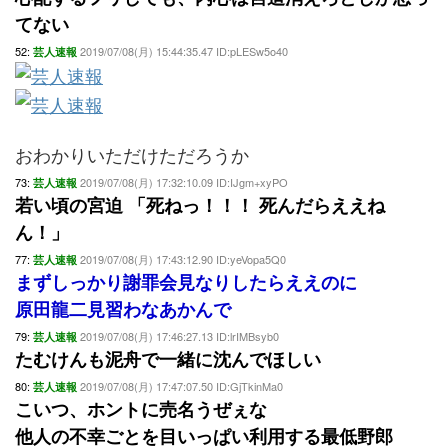
てない
52:
2019/07/08(月) 15:44:35.47 ID:pLESw5o40
芸人速報
おわかりいただけただろうか
73:
2019/07/08(月) 17:32:10.09 ID:IJgm+xyPO
芸人速報
若い頃の宮迫 「死ねっ！！！ 死んだらええね
ん！」
77:
2019/07/08(月) 17:43:12.90 ID:yeVopa5Q0
芸人速報
まずしっかり謝罪会見なりしたらええのに
原田龍二見習わなあかんで
79:
2019/07/08(月) 17:46:27.13 ID:lrIMBsyb0
芸人速報
たむけんも泥舟で一緒に沈んでほしい
80:
2019/07/08(月) 17:47:07.50 ID:GjTkinMa0
芸人速報
こいつ、ホントに売名うぜぇな
他人の不幸ごとを目いっぱい利用する最低野郎