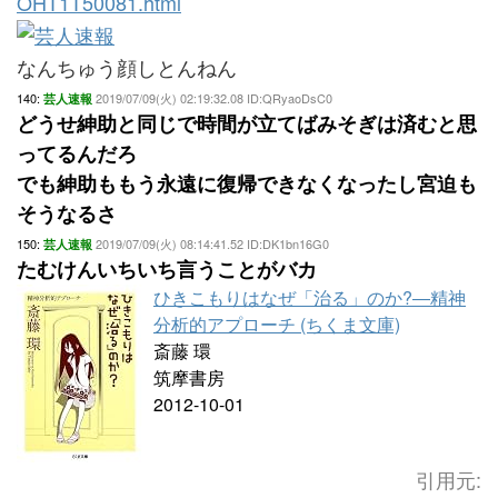
OHT1T50081.html
なんちゅう顔しとんねん
140:
2019/07/09(火) 02:19:32.08 ID:QRyaoDsC0
芸人速報
どうせ紳助と同じで時間が立てばみそぎは済むと思
ってるんだろ
でも紳助ももう永遠に復帰できなくなったし宮迫も
そうなるさ
150:
2019/07/09(火) 08:14:41.52 ID:DK1bn16G0
芸人速報
たむけんいちいち言うことがバカ
ひきこもりはなぜ「治る」のか?―精神
分析的アプローチ (ちくま文庫)
斎藤 環
筑摩書房
2012-10-01
引用元: