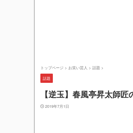
トップページ
>
お笑い芸人
>
話題
>
話題
【逆玉】春風亭昇太師匠
2019年7月1日