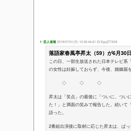
1:
2019/07/01(月) 10:30:44.61 ID:EgxjZT3G9
芸人速報
落語家春風亭昇太（59）が6月3
この日、一部生放送された日本テレビ系「
の女性は妊娠しておらず、今後、婚姻届
◇ ◇ ◇
昇太は「笑点」の最後に「ついに、つい
た！」と満面の笑みで報告した。続いて
語った。
2番組出演後に取材に応じた昇太は、ぱ