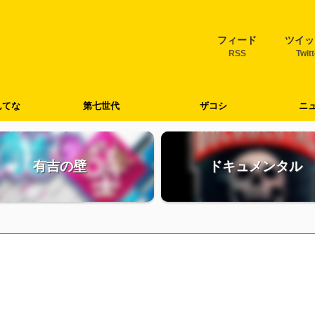
フィード
ツイッ
RSS
Twit
んてな
第七世代
ザコシ
ニ
有吉の壁
ドキュメンタル