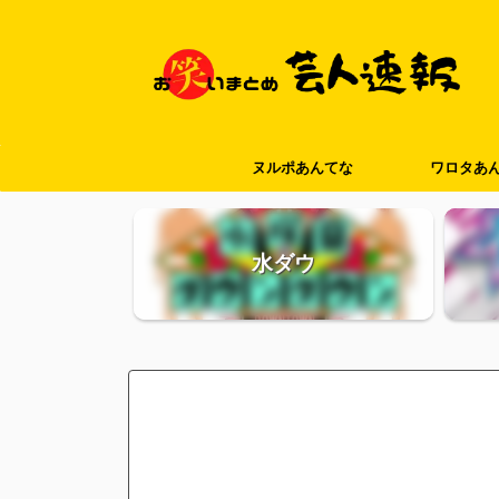
ヌルポあんてな
ワロタあ
水ダウ