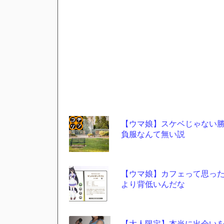
【ウマ娘】スケベじゃない
負服なんて無い説
コテ
リン
- 固
【ウマ娘】カフェって思っ
定リ
より背低いんだな
ンク
自動
【大人限定】本当に出会い
更新