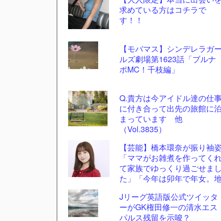
求めている方はコチラで
ツー
す！！
ル
【モバマス】シンデレラガ
ルズ劇場第1623話「ブルナ
ポMC！千枝編」
Q.貴方は今アイドル達の仕
に付き合って出先の旅館に
まっています 他
（Vol.3835）
【芸能】橋本環奈が振り袖
「ママがお雑煮を作ってく
て家族でゆっくり過ごせま
た」「今年は卯年で年女。
に足をつけて頑張ります」
Jリーグ英語版公式ツイッタ
ーがGK権田修一の清水エス
パルス残留を示唆？