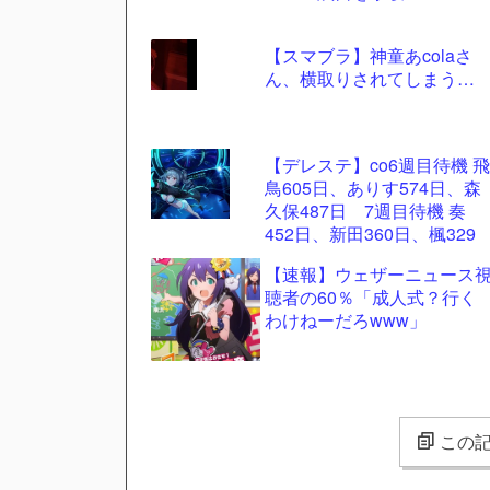
【スマブラ】神童あcolaさ
ん、横取りされてしまう…
【デレステ】co6週目待機 飛
鳥605日、ありす574日、森
久保487日 7週目待機 奏
452日、新田360日、楓329
日、加蓮270日、蘭子259日
【速報】ウェザーニュース
聴者の60％「成人式？行く
わけねーだろwww」
この記