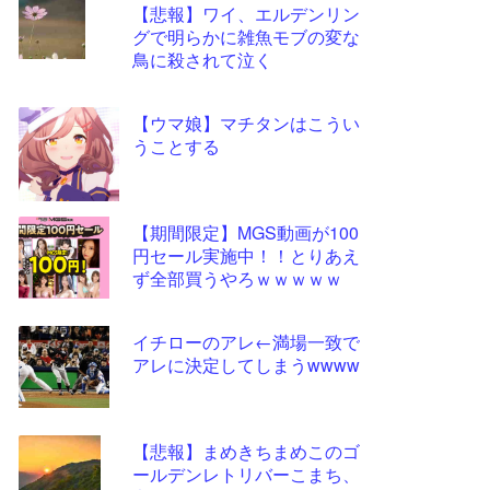
【悲報】ワイ、エルデンリン
更新
グで明らかに雑魚モブの変な
ツー
鳥に殺されて泣く
ル
【ウマ娘】マチタンはこうい
うことする
【期間限定】MGS動画が100
円セール実施中！！とりあえ
ず全部買うやろｗｗｗｗｗ
イチローのアレ←満場一致で
アレに決定してしまうwwww
【悲報】まめきちまめこのゴ
ールデンレトリバーこまち、