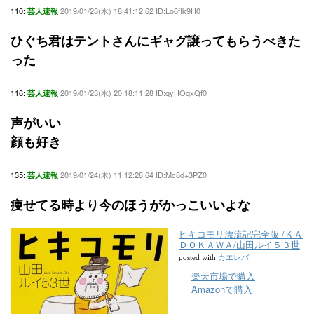
110:
2019/01/23(水) 18:41:12.62 ID:Lo6fIk9H0
芸人速報
ひぐち君はテントさんにギャグ譲ってもらうべきた
った
116:
2019/01/23(水) 20:18:11.28 ID:qyHOqxQf0
芸人速報
声がいい
顔も好き
135:
2019/01/24(木) 11:12:28.64 ID:Mc8d+3PZ0
芸人速報
痩せてる時より今のほうがかっこいいよな
ヒキコモリ漂流記完全版 /ＫＡ
ＤＯＫＡＷＡ/山田ルイ５３世
カエレバ
posted with
楽天市場で購入
Amazonで購入