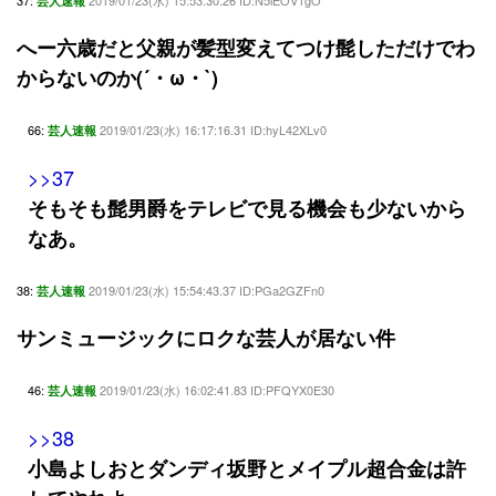
37:
2019/01/23(水) 15:53:30.26 ID:N5lEOV1gO
芸人速報
へー六歳だと父親が髪型変えてつけ髭しただけでわ
からないのか(´・ω・`)
66:
2019/01/23(水) 16:17:16.31 ID:hyL42XLv0
芸人速報
>>37
そもそも髭男爵をテレビで見る機会も少ないから
なあ。
38:
2019/01/23(水) 15:54:43.37 ID:PGa2GZFn0
芸人速報
サンミュージックにロクな芸人が居ない件
46:
2019/01/23(水) 16:02:41.83 ID:PFQYX0E30
芸人速報
>>38
小島よしおとダンディ坂野とメイプル超合金は許