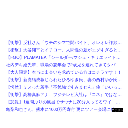
【衝撃】反社さん「ウチのシマで闇バイト、オレオレ詐欺、強盗する奴らぶっ○す」←これw w w w w w w
【衝撃】大谷翔平とイチロー、人間性の差がエグすぎると話題に←お前らコレ見てどう思う？？？？？？
【FGO】PLAMATEA「シールダー/マシュ・キリエライト〔オルテナウス〕」プラモデル【明日先行予約開始】
社内デキ婚先輩、職場の忘年会で2歳児を連れてきてタバコスパスパ酒ゴクゴクで親の自覚ゼロｗｗ挙句の果てに突き飛ばして頭を打たせ「久々の外食でゆっくりしたいんだよ！」にドン引き
【大人限定】本当に出会いを求めている方はコチラです！！
【衝撃】新党結成報じられたひろゆき氏、妻の西村ゆか氏がＸで激怒してしまうw w w w w w w w w
【愕然】ミスった若手「不勉強ですみません」俺「いいってことよ、教えてあげんよ」若手「訴えます」←ちょっと待って、コレワイが悪いんか？？？？？？？
【衝撃】高橋真麻アナ、フジテレビ入社は『コネ』ではないが…「忖度じゃないですか？」←これw w w w w w w w
【悲報】1週間ぶりの風呂でサウナに20分入ってるワイ「んふぅ…全身の毛穴からくっさい汗ドバドバ出てるぅ…」←これw w w w w w w
亀梨和也さん、熊本に1000万円寄付 更にツアー会場に募金箱設置
コテリン
- 固定リ
ンク自動
更新ツー
ル