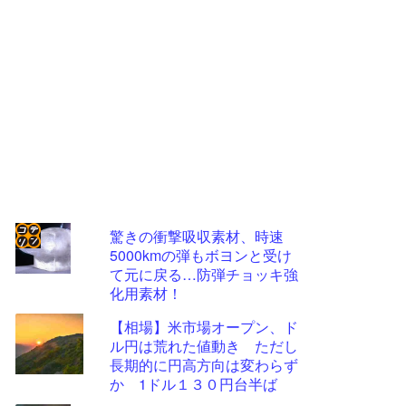
驚きの衝撃吸収素材、時速
5000kmの弾もボヨンと受け
コテ
て元に戻る…防弾チョッキ強
リン
化用素材！
- 固
【相場】米市場オープン、ド
定リ
ル円は荒れた値動き ただし
長期的に円高方向は変わらず
ンク
か 1ドル１３０円台半ば
自動