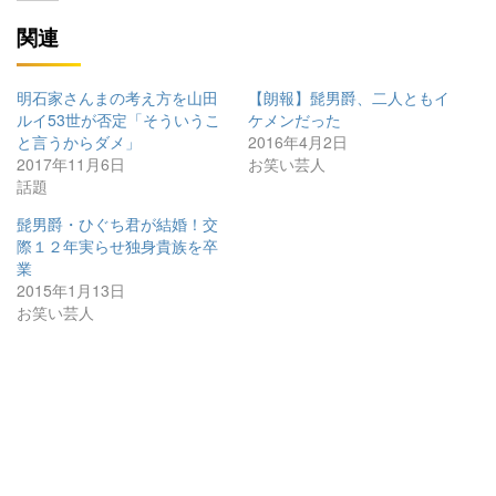
関連
明石家さんまの考え方を山田
【朗報】髭男爵、二人ともイ
ルイ53世が否定「そういうこ
ケメンだった
と言うからダメ」
2016年4月2日
2017年11月6日
お笑い芸人
話題
髭男爵・ひぐち君が結婚！交
際１２年実らせ独身貴族を卒
業
2015年1月13日
お笑い芸人