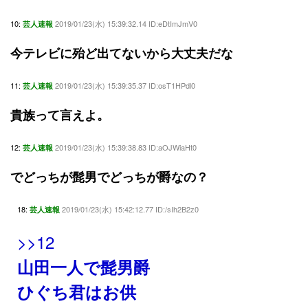
10:
2019/01/23(水) 15:39:32.14 ID:eDtImJmV0
芸人速報
今テレビに殆ど出てないから大丈夫だな
11:
2019/01/23(水) 15:39:35.37 ID:osT1HPdl0
芸人速報
貴族って言えよ。
12:
2019/01/23(水) 15:39:38.83 ID:aOJWiaHt0
芸人速報
でどっちが髭男でどっちが爵なの？
18:
2019/01/23(水) 15:42:12.77 ID:/sIh2B2z0
芸人速報
>>12
山田一人で髭男爵
ひぐち君はお供