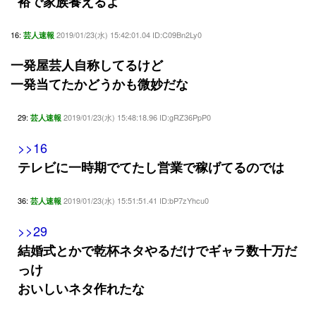
裕で家族養えるよ
16:
2019/01/23(水) 15:42:01.04 ID:C09Bn2Ly0
芸人速報
一発屋芸人自称してるけど
一発当てたかどうかも微妙だな
29:
2019/01/23(水) 15:48:18.96 ID:gRZ36PpP0
芸人速報
>>16
テレビに一時期でてたし営業で稼げてるのでは
36:
2019/01/23(水) 15:51:51.41 ID:bP7zYhcu0
芸人速報
>>29
結婚式とかで乾杯ネタやるだけでギャラ数十万だ
っけ
おいしいネタ作れたな