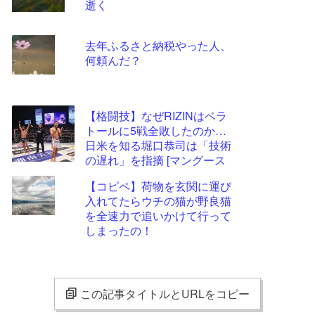
逝く
去年ふるさと納税やった人、
何頼んだ？
【格闘技】なぜRIZINはベラ
トールに5戦全敗したのか…
日米を知る堀口恭司は「技術
の遅れ」を指摘 [マングース
★]
【コピペ】荷物を玄関に運び
入れてたらウチの猫が野良猫
を全速力で追いかけて行って
しまったの！
この記事タイトルとURLをコピー