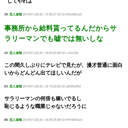
してやれよ
39:
2019/01/23(水) 15:56:27.50 ID:Olhs88Oa0
芸人速報
事務所から給料貰ってるんだからサ
ラリーマンでも嘘では無いしな
43:
2019/01/23(水) 16:00:20.85 ID:/+/9Jv3i0
芸人速報
この間久しぶりにテレビで見たが、漫才普通に面白
いからどんどん出てほしいんだが
63:
2019/01/23(水) 16:15:20.62 ID:ul2SEe0K0
芸人速報
サラリーマンの何倍も稼いでるし
恥じるような職業じゃないだろうに
88:
2019/01/23(水) 16:59:25.99 ID:HFhW/5ov0
芸人速報