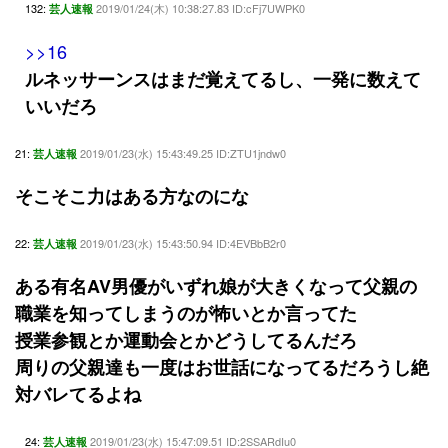
132:
2019/01/24(木) 10:38:27.83 ID:cFj7UWPK0
芸人速報
>>16
ルネッサーンスはまだ覚えてるし、一発に数えて
いいだろ
21:
2019/01/23(水) 15:43:49.25 ID:ZTU1jndw0
芸人速報
そこそこ力はある方なのにな
22:
2019/01/23(水) 15:43:50.94 ID:4EVBbB2r0
芸人速報
ある有名AV男優がいずれ娘が大きくなって父親の
職業を知ってしまうのが怖いとか言ってた
授業参観とか運動会とかどうしてるんだろ
周りの父親達も一度はお世話になってるだろうし絶
対バレてるよね
24:
2019/01/23(水) 15:47:09.51 ID:2SSARdIu0
芸人速報