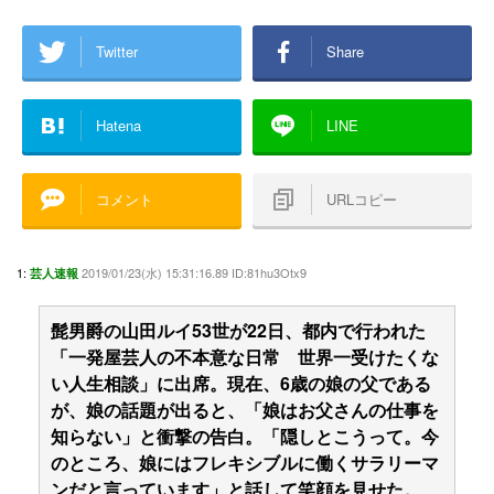
Twitter
Share
Hatena
LINE
コメント
URLコピー
1:
2019/01/23(水) 15:31:16.89 ID:81hu3Otx9
芸人速報
髭男爵の山田ルイ53世が22日、都内で行われた
「一発屋芸人の不本意な日常 世界一受けたくな
い人生相談」に出席。現在、6歳の娘の父である
が、娘の話題が出ると、「娘はお父さんの仕事を
知らない」と衝撃の告白。「隠しとこうって。今
のところ、娘にはフレキシブルに働くサラリーマ
ンだと言っています」と話して笑顔を見せた。