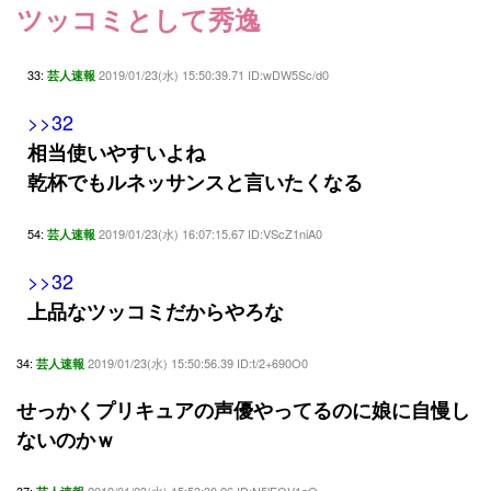
ツッコミとして秀逸
33:
2019/01/23(水) 15:50:39.71 ID:wDW5Sc/d0
芸人速報
>>32
相当使いやすいよね
乾杯でもルネッサンスと言いたくなる
54:
2019/01/23(水) 16:07:15.67 ID:VScZ1niA0
芸人速報
>>32
上品なツッコミだからやろな
34:
2019/01/23(水) 15:50:56.39 ID:t/2+690O0
芸人速報
せっかくプリキュアの声優やってるのに娘に自慢し
ないのかｗ