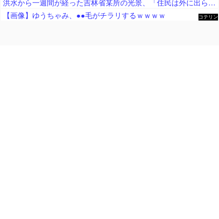
洪水から一週間が経った吉林省某所の光景、「住民は外に出られないじゃないか」と目撃者を唖然とさせ……
【画像】ゆうちゃみ、●●毛がチラリするｗｗｗｗ
コテリン
- 固定リ
ンク自動
更新ツー
ル