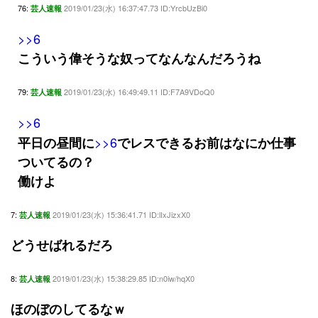
76:
2019/01/23(水) 16:37:47.73 ID:YrcbUzBi0
芸人速報
>>6
こういう偉そうな奴ってなんなんだろうね
79:
2019/01/23(水) 16:49:49.11 ID:F7A9VDoQ0
芸人速報
>>6
>>6
平日の昼間に
でレスできるお前はなにか仕事
ついてるの？
働けよ
7:
2019/01/23(水) 15:36:41.71 ID:lIxJizxX0
芸人速報
どうせばれるだろ
8:
2019/01/23(水) 15:38:29.85 ID:n0iw/hqX0
芸人速報
ほのぼのしてるなｗ