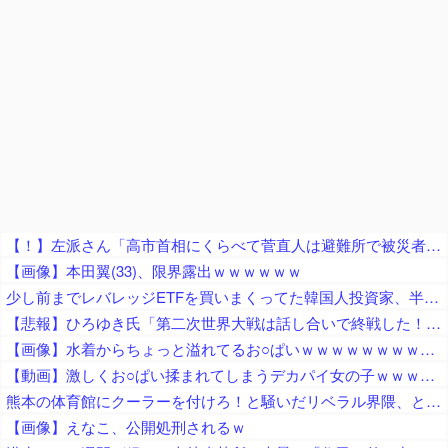
【！】左派さん「高市首相にくらべて菅直人は避難所で被災者に怒鳴られテレビで流され健全！「仕込み」視察じゃない！」
【画像】本田翼(33)、限界露出ｗｗｗｗｗｗ
少し前までレバレッジETFを買いまくってた韓国人投資家、半導体株が下落局面に突入したと判断した途端に……
【悲報】ひろゆき氏「第二次世界大戦は話し合いで終戦した！」発言で大炎上…ネット「原爆投下後の降伏手続だろ」「無条件降伏は話し合い？」ｗｗｗｗｗｗｗｗｗｗｗ
【画像】水着からちょっと溢れてるお○ぱいｗｗｗｗｗｗｗｗｗｗｗ
【動画】激しくお○ぱい揉まれてしまうデカパイ女の子ｗｗｗｗｗｗｗｗ
熊本の体育館にクーラーを付けろ！と騒いだリベラル界隈、とっくの昔に自衛隊が動いていた結果……
【画像】えなこ、公開処刑されるｗ