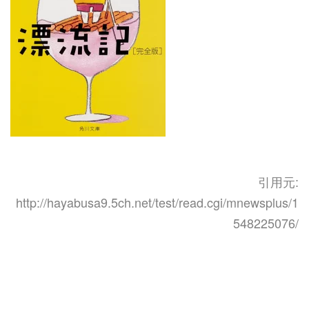
引用元:
http://hayabusa9.5ch.net/test/read.cgi/mnewsplus/1
548225076/