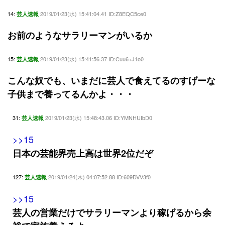
14:
2019/01/23(水) 15:41:04.41 ID:Z8EQC5ce0
芸人速報
お前のようなサラリーマンがいるか
15:
2019/01/23(水) 15:41:56.37 ID:Cuu6+J1o0
芸人速報
こんな奴でも、いまだに芸人で食えてるのすげーな
子供まで養ってるんかよ・・・
31:
2019/01/23(水) 15:48:43.06 ID:YMNHUIbD0
芸人速報
>>15
日本の芸能界売上高は世界2位だぞ
127:
2019/01/24(木) 04:07:52.88 ID:609DVV3f0
芸人速報
>>15
芸人の営業だけでサラリーマンより稼げるから余