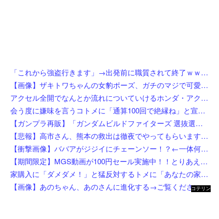
「これから強盗行きます」→出発前に職質されて終了ｗｗｗｗｗｗｗｗ
【画像】ザキトワちゃんの女豹ポーズ、ガチのマジで可愛くてワイらに刺さりまくってしまうw w w w w w w w w w
アクセル全開でなんとか流れについていけるホンダ・アクティの動画が人気に。
会う度に嫌味を言うコトメに「通算100回で絶縁ね」と宣言した私！カウント達成後、鍵を交換して庭で喚くコトメに仕掛けた恥ずかしすぎる撃退法←律儀に録音＆カウントしてて草
【ガンプラ再販】「ガンダムビルドファイターズ 選抜選挙」【本日投票開始】
【悲報】高市さん、熊本の救出は徹夜でやってもらいますと言ってしまいめっちゃ炎上してしまうw w w w w w w w w
【衝撃画像】ババアがジジイにチェーンソー！？←一体何があったんやコレw w w w w w w w w
【期間限定】MGS動画が100円セール実施中！！とりあえず全部買うやろｗｗｗｗｗ
家購入に「ダメダメ！」と猛反対するトメに「あなたの家じゃありません」と言い放った結果→激怒したトメが自ら〇〇を口にして最高の展開へｗｗｗｗｗｗ
【画像】あのちゃん、あのさんに進化する→ご覧くださいw w w w w w w w
コテリン
- 固定リ
ンク自動
更新ツー
ル