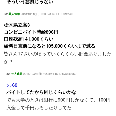
そういう芸風じゃない
68:
2018/10/28(日) 19:00:41.37 ID:DRMlfxlo0
芸人速報
栃木県立高3
コンビニバイト時給896円
口座残高141,000くらい
給料日直前になると105,000くらいまで減る
皆さん17さいの頃っていくらくらい貯金ありました
か？
82:
2018/10/28(日) 19:03:44.16 ID:nys1e36S0
芸人速報
>>68
バイトしてたから同じくらいかな
でも大学のときは銀行に900円しかなくて、100円
入金して千円おろしたりしてた