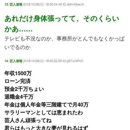
13:
2018/10/28(日) 18:50:04.49 ID:aMm4IbwJ0
芸人速報
あれだけ身体張ってて、そのくらい
かあ……
テレビも不況なのか、事務所がとんでもなくかっぱ
いでるのか
14:
2018/10/28(日) 18:50:22.59 ID:g97/xHPH0
芸人速報
年収1500万
ローン完済
預金2千万ちょい
退職金4千万
年金は個人年金等三階建てで月40万
サラリーマンとしては恵まれたわ
芸人さん頑張ってね
君らはもっと大きな夢が見れるはず