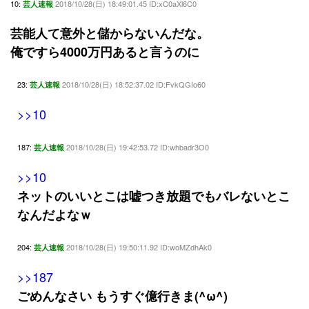
10:
2018/10/28(日) 18:49:01.45 ID:xC0aXl6C0
芸人速報
芸能人て意外と儲からないんだな。
俺ですら4000万円あると言うのに
23:
2018/10/28(日) 18:52:37.02 ID:FvkQGIo60
芸人速報
>>10
187:
2018/10/28(日) 19:42:53.72 ID:whbadr3O0
芸人速報
>>10
ネットのいいとこは嘘つき放題でもバレないとこ
なんだよなｗ
204:
2018/10/28(日) 19:50:11.92 ID:woMZdhAk0
芸人速報
>>187
ごめんなさい もうすぐ億行きま(^ω^)