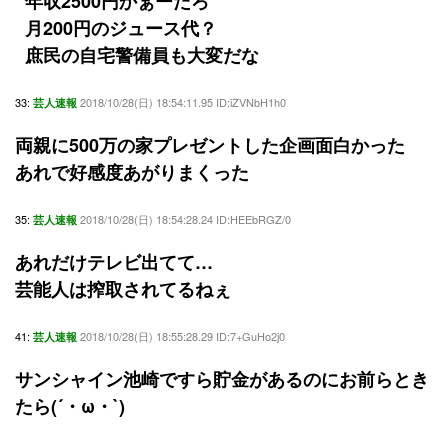
年収2500円かぁーだろ
月200円のジュース代？
庶民の自宅警備員も大変だな
33:
2018/10/28(日) 18:54:11.95 ID:iZVNbH1h0
芸人速報
両親に500万の家プレゼントした企画面白かった
あれで好感度あがりまくった
35:
2018/10/28(日) 18:54:28.24 ID:HEEbRGZ/0
芸人速報
あれだけテレビ出てて…
芸能人は搾取されてるねぇ
41:
2018/10/28(日) 18:55:28.29 ID:7+GuHo2j0
芸人速報
サンシャイン池崎ですら貯金があるのにお前らとき
たら(´・ω・`)