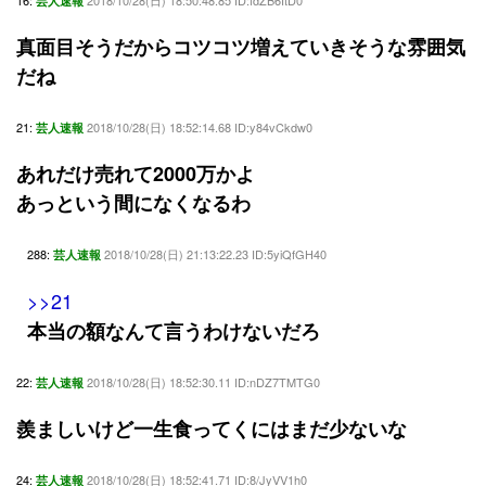
16:
2018/10/28(日) 18:50:48.85 ID:fdZB6ItD0
芸人速報
真面目そうだからコツコツ増えていきそうな雰囲気
だね
21:
2018/10/28(日) 18:52:14.68 ID:y84vCkdw0
芸人速報
あれだけ売れて2000万かよ
あっという間になくなるわ
288:
2018/10/28(日) 21:13:22.23 ID:5yiQfGH40
芸人速報
>>21
本当の額なんて言うわけないだろ
22:
2018/10/28(日) 18:52:30.11 ID:nDZ7TMTG0
芸人速報
羨ましいけど一生食ってくにはまだ少ないな
24:
2018/10/28(日) 18:52:41.71 ID:8/JyVV1h0
芸人速報