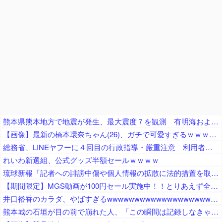
熊本県熊本地方で地震が発生、最大震度７を観測 有明海および八代海に津波注意報
【画像】最新の橋本環奈ちゃん(26)、ガチで可愛すぎるｗｗｗｗｗ
総務省、LINEヤフーに４回目の行政指導・厳重注意 利用者を識別する情報など約803万件を利用者に無断で韓国企業に送信（電気通信事業法違反）
れいわ新選組、公式グッズ半額セールｗｗｗｗ
琉球新報「記者への誹謗中傷や個人情報の拡散に法的措置を取る！」 → ﾈｯﾄ「心ない言葉を投げつける記者を擁護し批判するなら訴訟恫喝で黙らせる…」
【期間限定】MGS動画が100円セール実施中！！とりあえず全部買うやろｗｗｗｗｗ
井口裕香のカラダ、やばすぎるwwwwwwwwwwwwwwwwwwwww
熊本城の石垣が目の前で崩れた人、「この瞬間は記録しなきゃ」と使命感に駆られて撮影した結果……