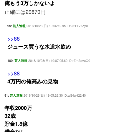
俺もう3万しかないよ
正確には29870円
95:
2018/10/28(日) 19:06:12.95 ID:G2ErV7Zy0
芸人速報
>>88
ジュース買うな水道水飲め
100:
2018/10/28(日) 19:07:05.62 ID:rZmScvuO0
芸人速報
>>88
4万円の俺高みの見物
91:
2018/10/28(日) 19:05:26.30 ID:wS4qH22H0
芸人速報
年収2000万
32歳
貯金1.8億
借金なし