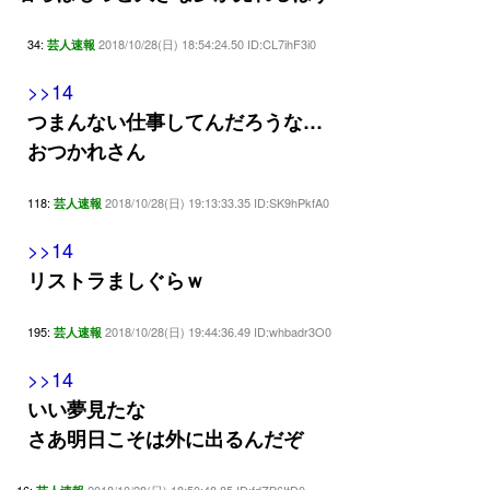
34:
2018/10/28(日) 18:54:24.50 ID:CL7ihF3i0
芸人速報
>>14
つまんない仕事してんだろうな…
おつかれさん
118:
2018/10/28(日) 19:13:33.35 ID:SK9hPkfA0
芸人速報
>>14
リストラましぐらｗ
195:
2018/10/28(日) 19:44:36.49 ID:whbadr3O0
芸人速報
>>14
いい夢見たな
さあ明日こそは外に出るんだぞ