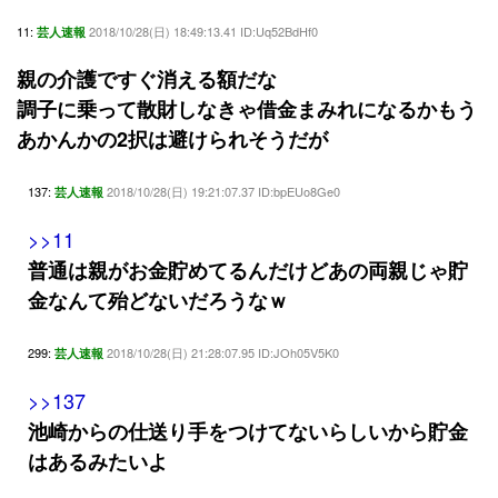
11:
2018/10/28(日) 18:49:13.41 ID:Uq52BdHf0
芸人速報
親の介護ですぐ消える額だな
調子に乗って散財しなきゃ借金まみれになるかもう
あかんかの2択は避けられそうだが
137:
2018/10/28(日) 19:21:07.37 ID:bpEUo8Ge0
芸人速報
>>11
普通は親がお金貯めてるんだけどあの両親じゃ貯
金なんて殆どないだろうなｗ
299:
2018/10/28(日) 21:28:07.95 ID:JOh05V5K0
芸人速報
>>137
池崎からの仕送り手をつけてないらしいから貯金
はあるみたいよ