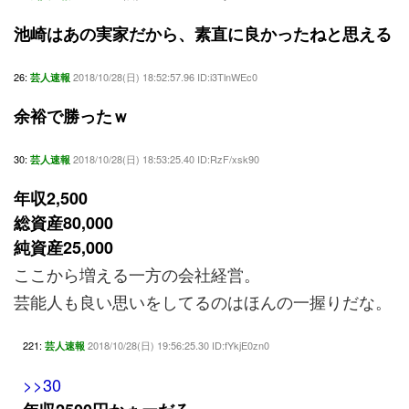
池崎はあの実家だから、素直に良かったねと思える
26:
2018/10/28(日) 18:52:57.96 ID:i3TlnWEc0
芸人速報
余裕で勝ったｗ
30:
2018/10/28(日) 18:53:25.40 ID:RzF/xsk90
芸人速報
年収2,500
総資産80,000
純資産25,000
ここから増える一方の会社経営。
芸能人も良い思いをしてるのはほんの一握りだな。
221:
2018/10/28(日) 19:56:25.30 ID:fYkjE0zn0
芸人速報
>>30