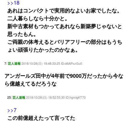
>>18
あれはコンパクトで実用的なよいお家でしたな。
二人暮らしなら十分かと。
新中古素材もつかってあれなら新築夢じゃないと
思ったもん。
ご両親の体考えるとバリアフリーの部分はもうち
ょい頑張りたかったのかなぁ。
7:
2018/10/28(日) 18:48:33.25 ID:d6APxzGu0
芸人速報
アンガールズ田中が4年前で9000万だったから今な
ら億越えてるだろうな
25:
2018/10/28(日) 18:52:53.30 ID:hgmigKT70
芸人速報
>>7
この前億超えたって言ってた