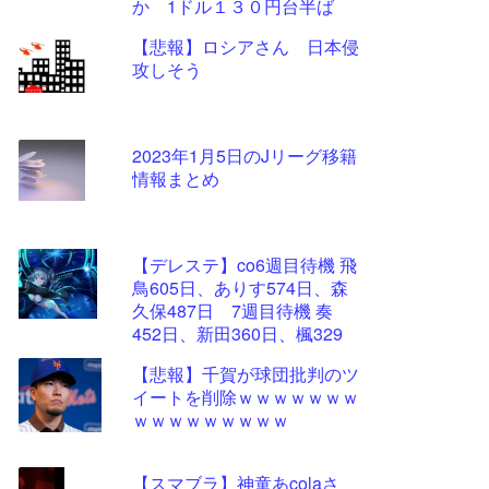
か 1ドル１３０円台半ば
【悲報】ロシアさん 日本侵
攻しそう
2023年1月5日のJリーグ移籍
情報まとめ
【デレステ】co6週目待機 飛
鳥605日、ありす574日、森
久保487日 7週目待機 奏
452日、新田360日、楓329
日、加蓮270日、蘭子259日
【悲報】千賀が球団批判のツ
イートを削除ｗｗｗｗｗｗｗ
ｗｗｗｗｗｗｗｗｗ
【スマブラ】神童あcolaさ