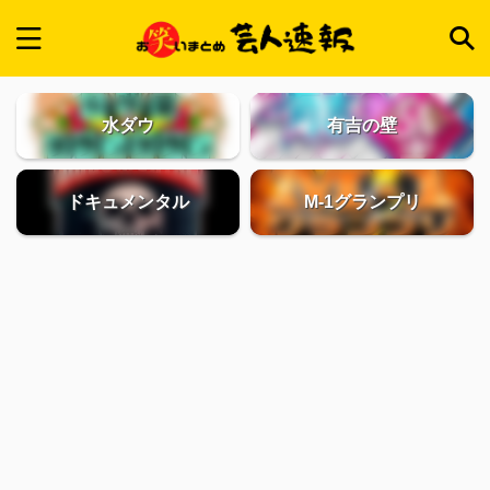
水ダウ
有吉の壁
ドキュメンタル
M-1グランプリ