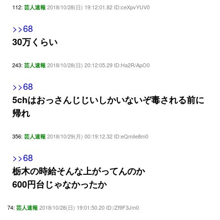
112:
2018/10/28(日) 19:12:01.82 ID:ceXpvYUV0
芸人速報
>>68
30万くらい
243:
2018/10/28(日) 20:12:05.29 ID:Ha2R/ApO0
芸人速報
>>68
5chはおっさんじじいしかいないぞ毒される前に
帰れ
356:
2018/10/29(月) 00:19:12.32 ID:eQmiIe8m0
芸人速報
>>68
栃木の時給そんな上がってんのか
600円台じゃなかったか
74:
2018/10/28(日) 19:01:50.20 ID:/Zf9F3Jm0
芸人速報