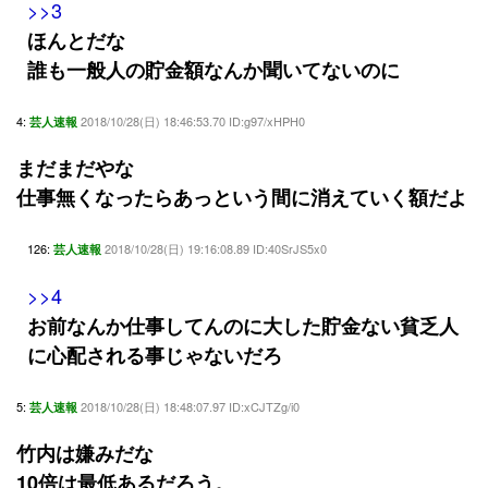
>>3
ほんとだな
誰も一般人の貯金額なんか聞いてないのに
4:
2018/10/28(日) 18:46:53.70 ID:g97/xHPH0
芸人速報
まだまだやな
仕事無くなったらあっという間に消えていく額だよ
126:
2018/10/28(日) 19:16:08.89 ID:40SrJS5x0
芸人速報
>>4
お前なんか仕事してんのに大した貯金ない貧乏人
に心配される事じゃないだろ
5:
2018/10/28(日) 18:48:07.97 ID:xCJTZg/i0
芸人速報
竹内は嫌みだな
10倍は最低あるだろう。