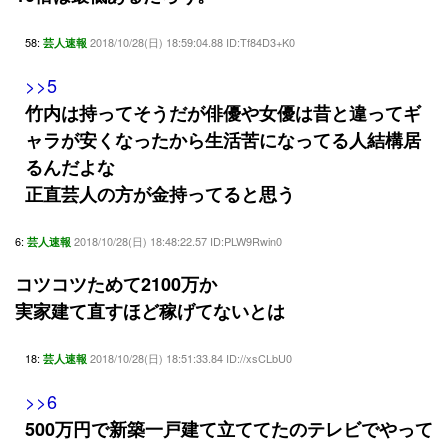
58:
2018/10/28(日) 18:59:04.88 ID:Tf84D3+K0
芸人速報
>>5
竹内は持ってそうだが俳優や女優は昔と違ってギ
ャラが安くなったから生活苦になってる人結構居
るんだよな
正直芸人の方が金持ってると思う
6:
2018/10/28(日) 18:48:22.57 ID:PLW9Rwin0
芸人速報
コツコツためて2100万か
実家建て直すほど稼げてないとは
18:
2018/10/28(日) 18:51:33.84 ID://xsCLbU0
芸人速報
>>6
500万円で新築一戸建て立ててたのテレビでやって