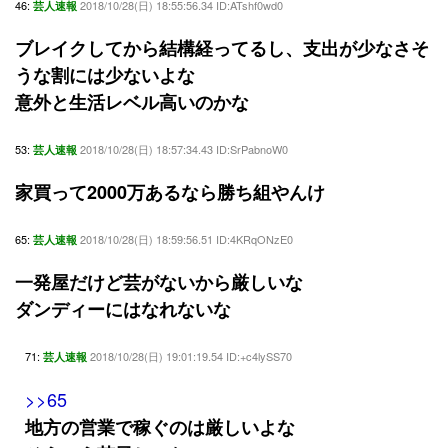
46:
2018/10/28(日) 18:55:56.34 ID:ATshf0wd0
芸人速報
ブレイクしてから結構経ってるし、支出が少なさそ
うな割には少ないよな
意外と生活レベル高いのかな
53:
2018/10/28(日) 18:57:34.43 ID:SrPabnoW0
芸人速報
家買って2000万あるなら勝ち組やんけ
65:
2018/10/28(日) 18:59:56.51 ID:4KRqONzE0
芸人速報
一発屋だけど芸がないから厳しいな
ダンディーにはなれないな
71:
2018/10/28(日) 19:01:19.54 ID:+c4lySS70
芸人速報
>>65
地方の営業で稼ぐのは厳しいよな