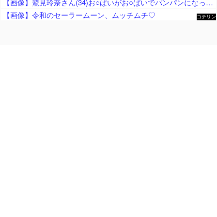
【画像】鷲見玲奈さん(34)お○ぱいがお○ぱいでパンパンになってしまうｗ
【画像】令和のセーラームーン、ムッチムチ♡
コテリン
- 固定リ
ンク自動
更新ツー
ル