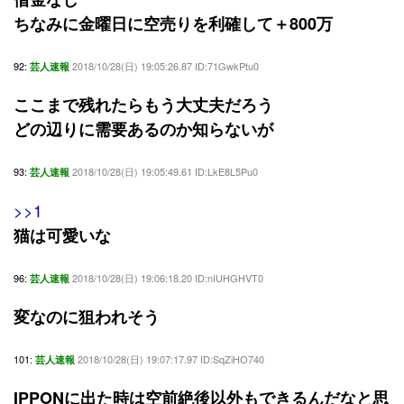
ちなみに金曜日に空売りを利確して＋800万
92:
2018/10/28(日) 19:05:26.87 ID:71GwkPtu0
芸人速報
ここまで残れたらもう大丈夫だろう
どの辺りに需要あるのか知らないが
93:
2018/10/28(日) 19:05:49.61 ID:LkE8L5Pu0
芸人速報
>>1
猫は可愛いな
96:
2018/10/28(日) 19:06:18.20 ID:nIUHGHVT0
芸人速報
変なのに狙われそう
101:
2018/10/28(日) 19:07:17.97 ID:SqZiHO740
芸人速報
IPPONに出た時は空前絶後以外もできるんだなと思