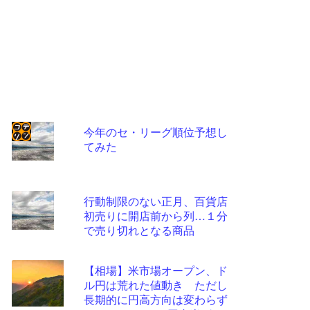
今年のセ・リーグ順位予想し
てみた
コテ
リン
- 固
行動制限のない正月、百貨店
定リ
初売りに開店前から列…１分
で売り切れとなる商品
ンク
自動
【相場】米市場オープン、ド
更新
ル円は荒れた値動き ただし
ツー
長期的に円高方向は変わらず
ル