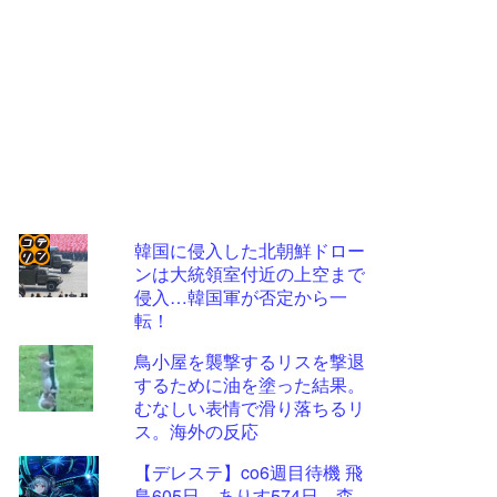
韓国に侵入した北朝鮮ドロー
ンは大統領室付近の上空まで
コテ
侵入…韓国軍が否定から一
リン
転！
- 固
鳥小屋を襲撃するリスを撃退
定リ
するために油を塗った結果。
むなしい表情で滑り落ちるリ
ンク
ス。海外の反応
自動
【デレステ】co6週目待機 飛
更新
鳥605日、ありす574日、森