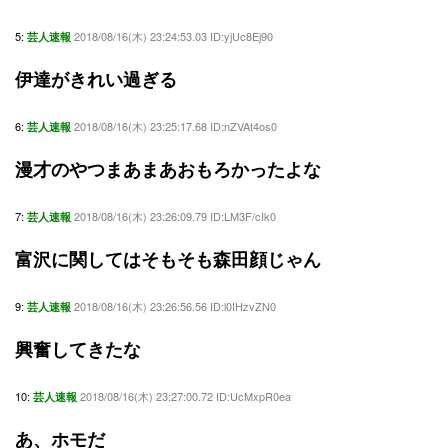
5:
2018/08/16(木) 23:24:53.03 ID:yjUc8Ej90
芸人速報
伊達がきれい過ぎる
6:
2018/08/16(木) 23:25:17.68 ID:nZVAt4os0
芸人速報
漫才のやつまあまあおもろかったよな
7:
2018/08/16(木) 23:26:09.79 ID:LM3F/cIk0
芸人速報
富沢に関してはそもそも森田顔じゃん
9:
2018/08/16(木) 23:26:56.56 ID:l0IHzvZN0
芸人速報
興奮してきたな
10:
2018/08/16(木) 23:27:00.72 ID:UcMxpR0ea
芸人速報
あ、ホモだ