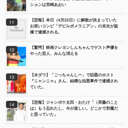
ションは宮崎あおい
【悲報】本日（4月22日）に解散が決まっていた
お笑いコンビ「デビルポメラニアン」の末次が盗
撮で逮捕される。
【驚愕】映画クレヨンしんちゃんでゲスト声優を
やった芸人、みんな消える
【水ダウ】「ごっちゃんしー」で話題のホスト
『ニャンニャ』さん、結構な凶悪事件で逮捕され
ていた。
【悲報】ジャンポケ太田・おたけ「（斉藤のこと
は）もう忘れたし、今が楽しい。どこかで邪魔だ
と思っていた」