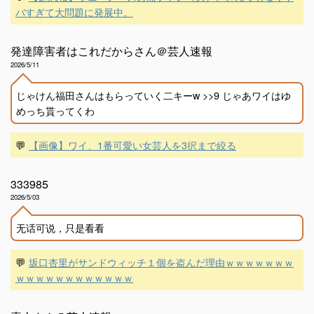
バすぎて大問題に発展中。
発達障害者はこれだからさん＠芸人速報
2026/5/11
じゃけん福田さんはもらっていく二キーw >>9 じゃあワイはゆ
めっち貰ってくわ
💬
【画像】ワイ、1番可愛い女芸人を3択まで絞る
333985
2026/5/03
无话可说，只是看看
💬
坂口杏里がサンドウィッチ１個を盗んだ理由ｗｗｗｗｗｗｗ
ｗｗｗｗｗｗｗｗｗｗｗｗ