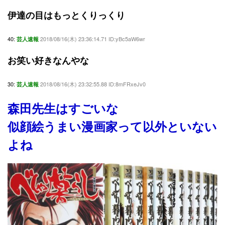
伊達の目はもっとくりっくり
40:
2018/08/16(木) 23:36:14.71 ID:yBc5aW6wr
芸人速報
お笑い好きなんやな
30:
2018/08/16(木) 23:32:55.88 ID:8mFRxeJv0
芸人速報
森田先生はすごいな
似顔絵うまい漫画家って以外といない
よね