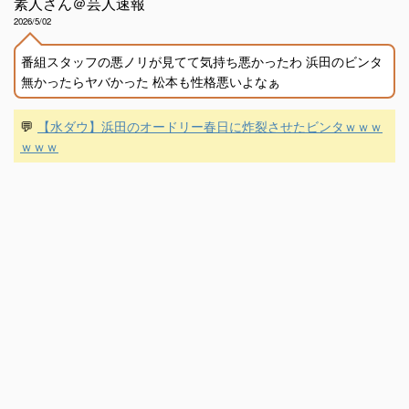
素人さん＠芸人速報
2026/5/02
番組スタッフの悪ノリが見てて気持ち悪かったわ 浜田のビンタ
無かったらヤバかった 松本も性格悪いよなぁ
💬
【水ダウ】浜田のオードリー春日に炸裂させたビンタｗｗｗ
ｗｗｗ