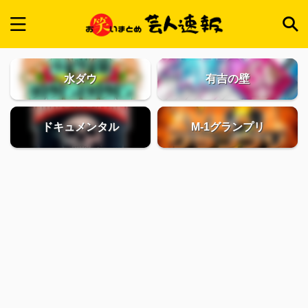
水ダウ
有吉の壁
ドキュメンタル
M-1グランプリ