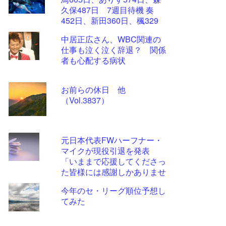
ツー
久保487日 7週目待機 奏
ル
452日、新田360日、楓329
日、加蓮270日、蘭子259日
中居正広さん、WBC関連の
仕事も泣く泣く辞退？ 関係
者も心配する病状
お前らの休日 他
（Vol.3837）
元日本代表FWハーフナー・
マイクが現役引退を発表
「いままで応援してくださっ
た皆様には感謝しかありませ
ん」
今年のセ・リーグ順位予想し
てみた