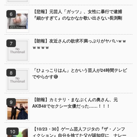
【悲報】元芸人「ガッツ」、女性に暴行で逮捕
『細かすぎて』のなかなか歌い出さない長渕剛
【朗報】友近さんの欲求不満っぷりがヤバいｗｗ
ｗｗｗｗ
「ひょっこりはん」とかいう芸人が24時間テレビ
でやらかす😅
【朗報】カミナリ・まなぶくんの奥さん、元
AKB48でセクシー女優だった……！！！
【10/23・30】ゲーム芸人フジタの『ザ・ノンフ
ィクション』自分を捨てた父が認知症に ナレー