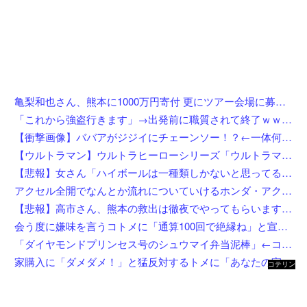
亀梨和也さん、熊本に1000万円寄付 更にツアー会場に募金箱設置
「これから強盗行きます」→出発前に職質されて終了ｗｗｗｗｗｗｗｗ
【衝撃画像】ババアがジジイにチェーンソー！？←一体何があったんやコレw w w w w w w w w
【ウルトラマン】ウルトラヒーローシリーズ「ウルトラマン (1973ver.) 」「ウルトラマンタロウ ファイティングポーズver.」ソフビ【予約開始】
【悲報】女さん「ハイボールは一種類しかないと思ってると恥かくよ」←まさかお前ら知らない訳ないよな？？？？？？？
アクセル全開でなんとか流れについていけるホンダ・アクティの動画が人気に。
【悲報】高市さん、熊本の救出は徹夜でやってもらいますと言ってしまいめっちゃ炎上してしまうw w w w w w w w w
会う度に嫌味を言うコトメに「通算100回で絶縁ね」と宣言した私！カウント達成後、鍵を交換して庭で喚くコトメに仕掛けた恥ずかしすぎる撃退法←律儀に録音＆カウントしてて草
「ダイヤモンドプリンセス号のシュウマイ弁当泥棒」←コイツの正体
家購入に「ダメダメ！」と猛反対するトメに「あなたの家じゃありません」と言い放った結果→激怒したトメが自ら〇〇を口にして最高の展開へｗｗｗｗｗｗ
コテリン
- 固定リ
ンク自動
更新ツー
ル