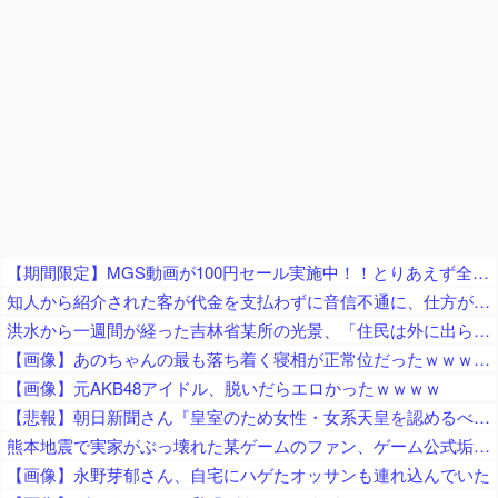
【期間限定】MGS動画が100円セール実施中！！とりあえず全部買うやろｗｗｗｗｗ
知人から紹介された客が代金を支払わずに音信不通に、仕方がないので客の自宅まで行ってみると……
洪水から一週間が経った吉林省某所の光景、「住民は外に出られないじゃないか」と目撃者を唖然とさせ……
【画像】あのちゃんの最も落ち着く寝相が正常位だったｗｗｗｗｗｗｗｗｗｗｗｗｗｗｗｗｗｗｗｗｗｗｗｗｗｗｗｗｗｗｗｗｗｗｗｗ
【画像】元AKB48アイドル、脱いだらエロかったｗｗｗｗ
【悲報】朝日新聞さん『皇室のため女性・女系天皇を認めるべき！』から『天皇制、なぜ続けるのか問う』『そもそも皇室必要なのか？』とついに本音をポロリ ｗｗｗｗｗｗｗ
熊本地震で実家がぶっ壊れた某ゲームのファン、ゲーム公式垢が投稿自粛を発表してしまうと……
【画像】永野芽郁さん、自宅にハゲたオッサンも連れ込んでいた