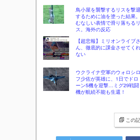
鳥小屋を襲撃するリスを撃
するために油を塗った結果
むなしい表情で滑り落ちる
ス。海外の反応
【超悲報】ミリオンライブ
ん、徹底的に課金させてく
ない
ウクライナ空軍のウォロシ
フ少佐が英雄に、1日でドロ
ーン5機を迎撃…ミグ29戦闘
機が航続不能も生還！
この記