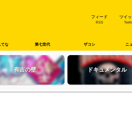
フィード
ツイッ
RSS
Twit
んてな
第七世代
ザコシ
ニ
有吉の壁
ドキュメンタル