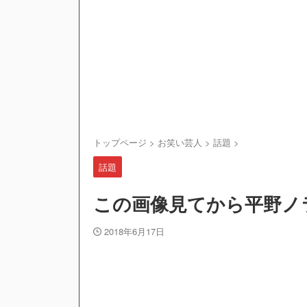
トップページ
>
お笑い芸人
>
話題
>
話題
この画像見てから平野ノ
2018年6月17日