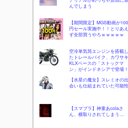
ツー
んでしまう
ル
【期間限定】MGS動画が10
円セール実施中！！とりあ
ず全部買うやろｗｗｗｗｗ
空冷単気筒エンジンを搭載
たトレールバイク、カワサ
KLXベースの「ストックマ
ン」がインドネシアで登場
【水星の魔女】スレミオの
会いも仕組まれていた可能
【スマブラ】神童あcolaさ
ん、横取りされてしまう…