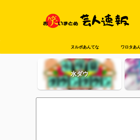
ヌルポあんてな
ワロタあ
水ダウ