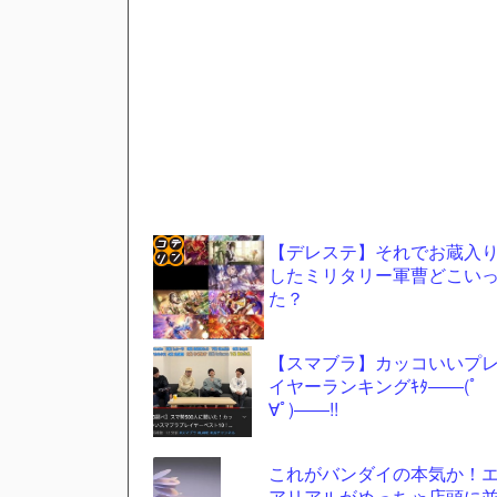
【デレステ】それでお蔵入
したミリタリー軍曹どこい
コテ
た？
リン
- 固
【スマブラ】カッコいいプ
定リ
イヤーランキングｷﾀ――(ﾟ
∀ﾟ)――!!
ンク
自動
これがバンダイの本気か！
更新
アリアルがめっちゃ店頭に